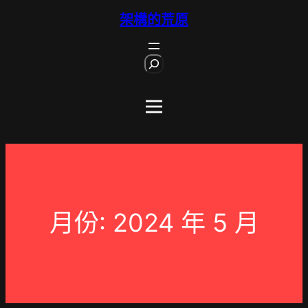
跳
架構的荒原
至
主
S
要
e
內
a
r
容
c
h
月份:
2024 年 5 月