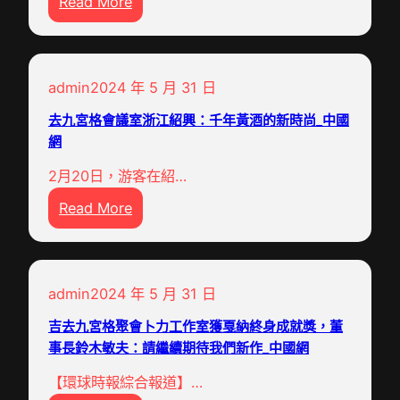
:
Read More
之
殘
樹
查
茁
包
壯
admin
2024 年 5 月 31 日
養
生
行
長
去九宮格會議室浙江紹興：千年黃酒的新時尚_中國
情
網
—
疾
—
2月20日，游客在紹…
青
記
:
Read More
年
美
去
返
國
九
鄉
馬
宮
創
斯
admin
2024 年 5 月 31 日
格
業
卡
會
為
吉去九宮格聚會卜力工作室獲戛納終身成就獎，董
廷
議
事長鈴木敏夫：請繼續期待我們新作_中國網
村
中
室
落
學
【環球時報綜合報道】…
浙
復
“