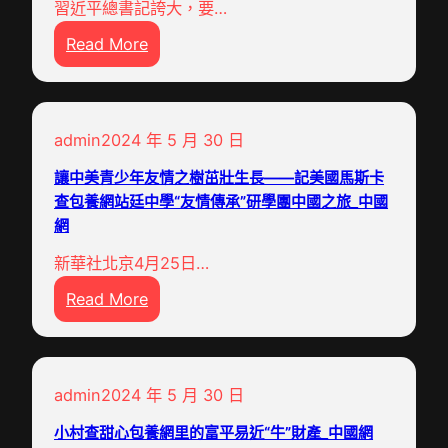
待
習近平總書記誇大，要…
：
格
編
我
:
Read More
追
時
有
們
發
蹤
租
崗
新
掘
關
迎
_
作
職
心
結
中
_
admin
2024 年 5 月 30 日
位
查
業
國
中
資
包
讓中美青少年友情之樹茁壯生長——記美國馬斯卡
季
網
國
本
查包養網站廷中學“友情傳承”研學團中國之旅_中國
養
先
網
拓
網
網
生
寬
非
“
新華社北京4月25日…
求
洲
絲
:
Read More
職
之
滑
讓
渠
角
”
中
道
干
進
美
（
旱
行
admin
2024 年 5 月 30 日
青
做
地
_
少
小村查甜心包養網里的富平易近“牛”財產_中國網
好
域
中