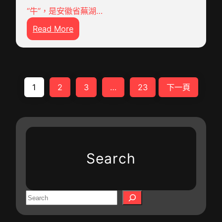
年
高
兒
國
“牛”，是安徽省蕪湖…
友
校
童
網
:
情
Read More
查
_
小
之
包
中
村
樹
養
國
查
茁
網
成
甜
壯
心
長
1
2
3
…
23
下一頁
心
生
得
門
包
長
結
戶
養
—
業
網
網
—
生
－
里
記
失
國
Search
的
美
業
度
富
國
任
成
平
馬
務
長
易
斯
S
）
門
近
卡
e
_
戶
“