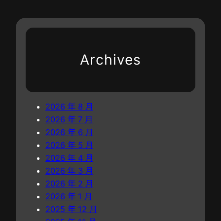
查
a
中
牛
包
r
國
”
養
c
網
財
網
h
產
站
Archives
_
廷
中
中
國
學
網
“
2026 年 8 月
友
2026 年 7 月
情
2026 年 6 月
傳
2026 年 5 月
承
2026 年 4 月
”
2026 年 3 月
研
2026 年 2 月
學
2026 年 1 月
團
2025 年 12 月
中