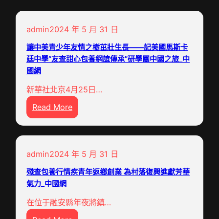
admin
2024 年 5 月 31 日
讓中美青少年友情之樹茁壯生長——記美國馬斯卡
廷中學“友查甜心包養網誼傳承”研學團中國之旅_中
國網
新華社北京4月25日…
:
Read More
讓
中
美
admin
2024 年 5 月 31 日
青
少
殘查包養行情疾青年返鄉創業 為村落復興進獻芳華
年
氣力_中國網
友
在位于融安縣年夜將鎮…
情