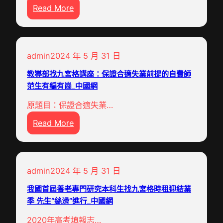
:
Read More
江
興
友
吉
紹
進
查
去
興
獻
甜
九
：
芳
心
admin
2024 年 5 月 31 日
宮
千
華
包
格
年
教導部找九宮格講座：保證合適失業前提的自費師
氣
養
聚
范生有編有崗_中國網
黃
力
網
會
酒
_
誼
原題目：保證合適失業…
卜
的
中
傳
:
Read More
力
新
國
承
教
工
時
網
”
導
作
尚
研
部
室
_
學
admin
2024 年 5 月 31 日
找
獲
中
團
九
戛
我國首屆養老專門研究本科生找九宮格時租迎結業
國
中
宮
季 先生“絲滑”進行_中國網
納
網
國
格
終
之
2020年高考填報志…