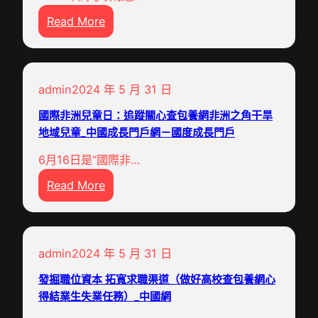
講
身
旅
:
Read More
座
成
_
我
：
就
中
國
保
獎
國
首
證
，
網
admin
2024 年 5 月 31 日
屆
合
董
養
適
國際非洲兒童日：追蹤關心查包養網非洲之角干旱
事
老
地域兒童_中國成長門戶網－國度成長門戶
失
長
專
業
鈴
6月16日是“國際非…
門
前
木
:
Read More
研
提
敏
國
究
的
夫
際
本
自
：
非
科
費
請
admin
2024 年 5 月 31 日
洲
生
師
繼
兒
找
發掘職位資本 拓寬求職渠道（做好高校查包養網心
范
續
童
得結業生失業任務）_中國網
九
生
期
日
宮
有