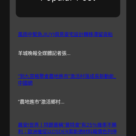
風雨中緊急JIUYI俱意豪宅設計轉移滯留貨船
羊城晚報全媒體記者張…
“到九宮格聚會農地進市”激活村落成長新動能_
中國網
“農地進市”激活鄉村…
晨安!世界丨特朗普稱“普特會”有25％幾率不勝
利；歐洲催促以OSDER奧斯德材料報價色列停