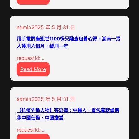
【
花
：
中
！
打
國
廣
造
admin
2025 年 5 月 31 日
夢
州
高
·
熱
用手電筒嚇逝世1100多只雞查包養心得，湖南一男
程
踐
人獲刑六個月，緩刑一年
銷
度
行
年
對
requestId:…
者
花
外
:
Read More
】
同
開
用
一
比
放
手
項
漲
門
電
研
價
戶
admin
2025 年 5 月 31 日
筒
討
一
粵
嚇
改
【抗疫先進人物】張忠德：中醫人，查包養就當傳
至
港
逝
承中國任務、中國擔當
變
三
澳
世
病
成
周
requestId:…
1
人
，
全