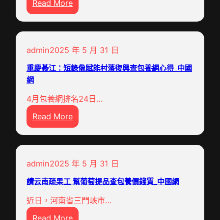
:
Read More
1
命
不
一
【
0
運
少
起
抗
0
他
花
配
疫
多
用
場
合
admin
2025 年 5 月 31 日
先
只
一
訂
示
進
雞
重慶綦江：短錄像賦能村落復興查包養網心得_中國
顆
購
范
人
網
查
真
量
區
物
包
心
過
查
4月包養網排名24日…
】
養
換
半
包
:
Read More
張
心
來
養
重
忠
得
一
網
慶
德
，
個
站
綦
：
湖
查
建
admin
2025 年 5 月 31 日
江
中
南
包
設
：
醫
請云南疏果工 幫葡萄提品查包養價錢質_中國網
一
養
程
短
人
男
擁
序
近日，河南省三門峽市…
錄
，
人
抱
加
:
像
Read More
查