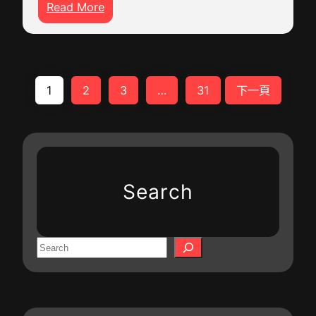
:
Read More
國
_
鄉
調
中
去
研
國
九
行
網
宮
之
1
2
3
…
31
下一頁
格
文
共
化
享
中
空
華
間
丨
Search
村
“
里
千
的
年
旗
S
瓷
袍
e
都
工
a
”
作
r
景