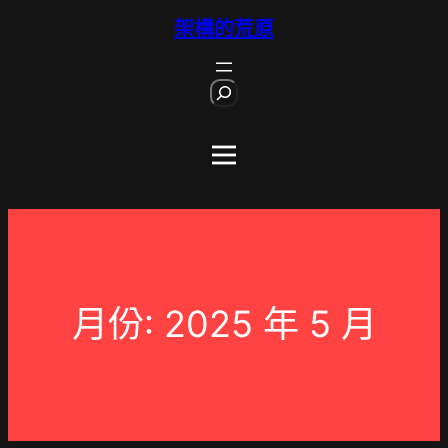
跳
架構的荒原
至
主
S
要
e
內
a
r
容
c
h
月份:
2025 年 5 月