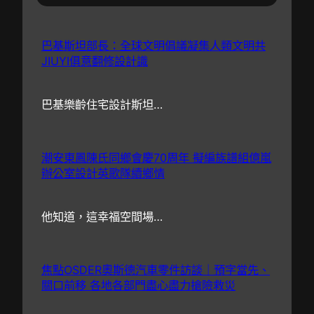
巴基斯坦部長：全球文明倡議凝集人類文明共
JIUYI俱意翻修設計識
巴基樂齡住宅設計斯坦…
潮安東鳳陳氏同鄉會慶70周年 擬編族譜組億嵐
辦公室設計英歌隊續鄉情
他知道，這幸福空間場…
焦點OSDER奧斯德汽車零件訪談｜預字當先、
關口前移 各地各部門盡心盡力搶險救災