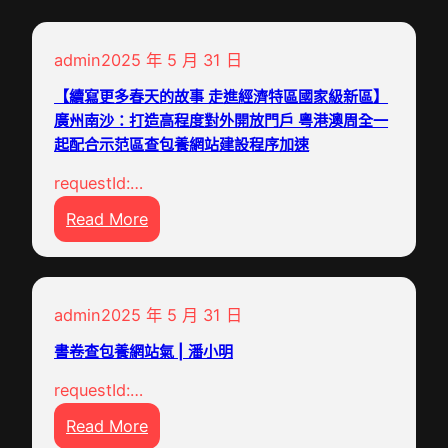
admin
2025 年 5 月 31 日
【續寫更多春天的故事 走進經濟特區國家級新區】
廣州南沙：打造高程度對外開放門戶 粵港澳周全一
起配合示范區查包養網站建設程序加速
requestId:…
:
Read More
【
續
寫
admin
2025 年 5 月 31 日
更
多
書卷查包養網站氣 | 潘小明
春
requestId:…
天
:
的
Read More