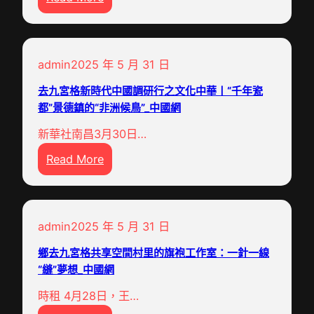
獲
速
請
賦
包
刑
云
能
養
六
南
村
就
個
admin
2025 年 5 月 31 日
疏
落
當
月
果
復
傳
去九宮格新時代中國調研行之文化中華丨“千年瓷
，
工
興
都”景德鎮的“非洲候鳥”_中國網
承
緩
幫
查
中
刑
新華社南昌3月30日…
葡
包
國
一
:
Read More
萄
養
任
年
去
提
網
務
九
品
心
、
宮
查
得
中
admin
2025 年 5 月 31 日
格
包
_
國
新
養
中
鄉去九宮格共享空間村里的旗袍工作室：一針一線
擔
時
“縫”夢想_中國網
價
國
當
代
錢
網
時租 4月28日，王…
中
質