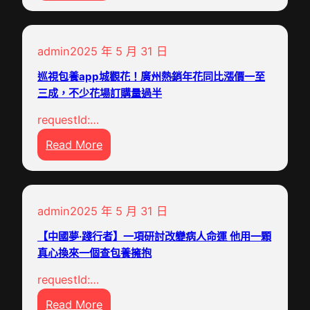
書
故
卷
事
查
走
admin
2025 年 5 月 31 日
包
進
養
經
巡視包養app城觀花！廣州熱銷年花同比漲價一至
網
濟
三成，不少花場訂購量過半
站
特
requestId:…
氣
區
:
Read More
|
國
巡
潘
家
視
小
級
包
明
新
admin
2025 年 5 月 31 日
養
區
a
】
【中國夢·踐行者】一項研討改變病人命運 他用一顆
p
真心換來一個查包養擁抱
廣
p
州
requestId:…
城
南
:
Read More
觀
沙