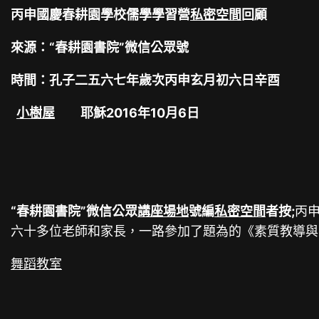
丙申國慶春耕園學校儒學學習營
私密空間
回顧
來源：“春耕園書院”微信公眾號
時間：孔子二五六七年歲次丙申玄月初六日辛酉
小樹屋
耶穌2016年10月6日
“春耕園書院”微信公眾
講座場地
號編
私密空間
者按;
丙
六十多位老師和家長，一路參加了題為的《素質教導與
舞蹈教室