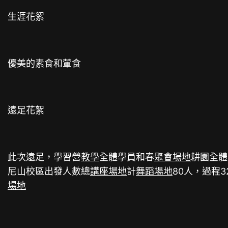
生涯花絮
優美的素食和葷食
遠足花絮
此次遠足，學習營
教學
全體學員和春
聚會場地
耕園全體
尼山校區出發人數總
講座場地
計
舞蹈場地
80人，過程
場地