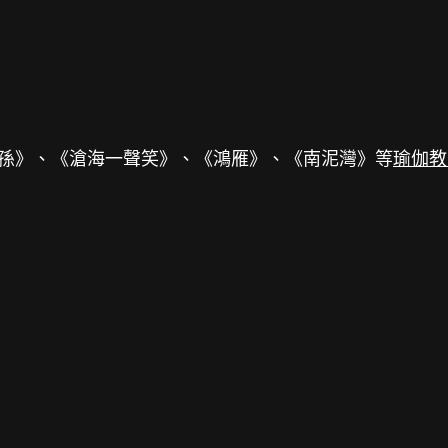
孫》、《滄海一聲笑》、《鴻雁》、《南泥灣》等
瑜伽教