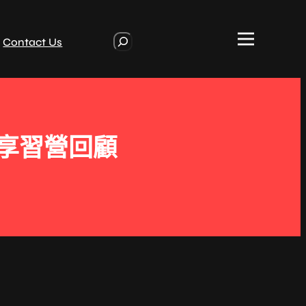
S
Contact Us
e
a
r
c
h
享習營回顧