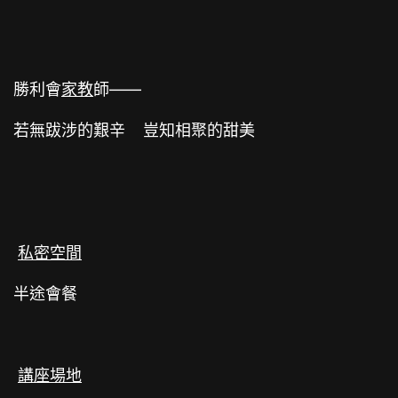
勝利會
家教
師——
若無跋涉的艱辛 豈知相聚的甜美
私密空間
半途會餐
講座場地