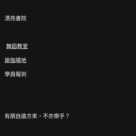
漂亮書院
舞蹈教室
瑜伽場地
學員報到
有朋自遠方來，不亦樂乎？