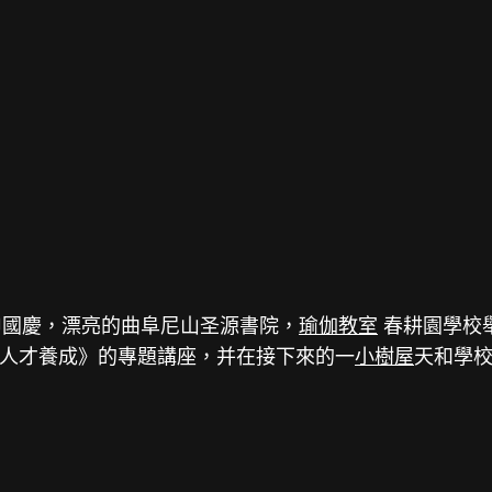
申國慶，漂亮的曲阜尼山圣源書院，
瑜伽教室
春耕園學校舉
人才養成》的專題講座，并在接下來的一
小樹屋
天和學