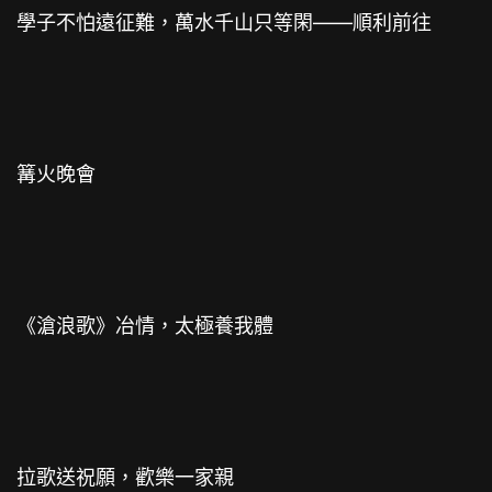
學子不怕遠征難，萬水千山只等閑——順利前往
篝火晚會
《滄浪歌》冶情，太極養我體
拉歌送祝願，歡樂一家親