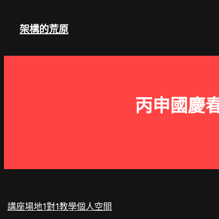
跳
至
架構的荒原
主
要
內
容
丙申國慶
講座場地
1對1教學
個人空間