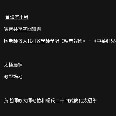
會議室出租
德音
共享空間
雅樂
區老師教大
1對1教學
師學唱《精忠報國》、《中華好兒
太極晨練
教學場地
黃老師教大師站樁和楊氏二十四式簡化太極拳