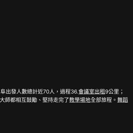
出發人數總計近70人，過程36.
會議室出租
9公里；
的。大師都相互鼓勵、堅持走完了
教學場地
全部旅程。
舞蹈