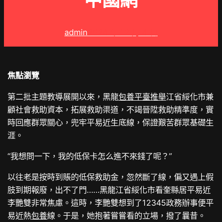
中國網
admin
2024 年 12 月 4 日
焦點瀏覽
第二批主題教導展開以來，黑龍
包養平臺推舉
江省綏化市兼
顧社會救助資本，拓展救助渠道，不竭晉陞救助精準度，實
時回應群眾關心，兜牢平易近生底線，保證艱苦群眾基礎生
涯。
“我想問一下，我的低保卡怎么進不來錢了呢？”
以往老是按時到賬的低保救助金，忽然斷了線，偏又遇上假
肢到期報廢，出不了門……黑龍江省綏化市看奎縣居平易近
李艷雙非常焦慮。這時，李艷雙想到了12345政務辦事便平
易近熱
包養
線。于是，她抱著嘗嘗看的立場，撥了曩昔。