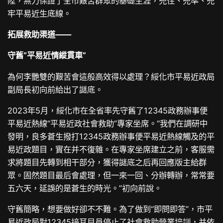
陞，無力保證了全市艱苦群眾的基礎生涯，兜住、兜準、兜
牢平易近生底線。
拓展救助渠道——
守舊“平易近情縱貫車”
為何李艷雙的艱苦會這般高效得以處理？綏化市平易近政局
副局長初向前給出了謎底。
2023年5月，綏化市在全省率先守舊了12345政務辦事便
平易近熱線“平易近政社會救助”專家坐席。“我們在調研中
發明，良多蒼生撥打12345政務辦事便平易近熱線觸及的平
易近政題目，實在并不復雜。在專家坐席建立之前，客服需
求將題目先轉到相干部分，獲得謎底之后再回應版主給群
眾。固然題目最后會處理，但一來一回、分辦轉辦，常常要
五六天，延誤的是蒼生的時光。”初向前說。
守舊簡略，想要做好卻不不難。為了做到“即問即答”，市平
易近政局對12345接耳目員停止了社會救助營業培訓，并依