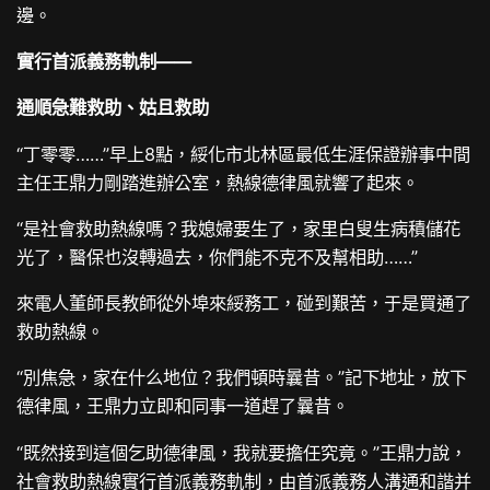
邊。
實行首派義務軌制——
通順急難救助、姑且救助
“丁零零……”早上8點，綏化市北林區最低生涯保證辦事中間
主任王鼎力剛踏進辦公室，熱線德律風就響了起來。
“是社會救助熱線嗎？我媳婦要生了，家里白叟生病積儲花
光了，醫保也沒轉過去，你們能不克不及幫相助……”
來電人董師長教師從外埠來綏務工，碰到艱苦，于是買通了
救助熱線。
“別焦急，家在什么地位？我們頓時曩昔。”記下地址，放下
德律風，王鼎力立即和同事一道趕了曩昔。
“既然接到這個乞助德律風，我就要擔任究竟。”王鼎力說，
社會救助熱線實行首派義務軌制，由首派義務人溝通和諧并