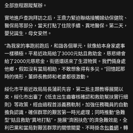
全部旅程跟蹤幫辦。
實地進戶查詢拜訪之后，王鼎力緊迫聯絡接觸婦幼保健院、
醫保局等部分，當天打點了住院手續、異地醫保。第二天，
嬰兒誕生，母女安然。
“為我家的事跑前跑后，和諧各個單元，就像給本身家處事
一樣積極。平易近政局給了3000元姑且救助金，慈悲總會
給了2000元慈悲金，街道還送來了生涯物質。我們倆身處
他鄉，假如沒有當局相助，不敢想象得有多災。”回憶起那
時的情形，董師長教師和老婆都很激動。
綏化市平易近政局局長蒲莉先容，第二批主題教導展開以
來，綏化市出臺了《低支出生齒審核確認和救助幫扶實行細
則》等政策，經由過程首派義務軌制，加強任務職員的自動
擔負認識，確保群眾的艱苦第一時光處理；同時推動“急難
型”姑且救助“異地打點”，施展“濟困扶危”的濟急難效能，全
利巴黨和當局對艱苦群眾的關懷關愛、不時掛念
包養網
，轉