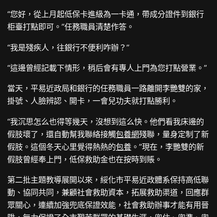
“您好，從上月起低保卡進級為一卡通，帶成分證件到銀行
柜臺打點即可。”任務職員清楚作答。
“我是殘疾人，往銀行不便利咋辦？”
“這邊曾經記載下情形，稍后會有專人上門為您打點營業。”
當天，平易近政局和銀行的任務職員一路離開李艷雙的家，
掛號、人臉辨認、開卡，一會兒功夫就打點勝利。
“我沉思怎么也得等幾天，沒想到這么快。他們看我床邊的
假肢壞了，還自動幫我聯絡接觸
包養網
殘聯，量身定制了新
假肢。這個冬天心里覺得熱熱的
包養
。”現在，李艷雙的新
假肢曾經奉上門，低保救助金也在按時到賬。
第二批主題教導展開以來，綏化市平易近政體系保持高低聯
動、協同共同，兼顧社會救助資本，拓展救助渠道，回應群
眾關心，連續加強兜底保證效能，社會救助辦事才能有用晉