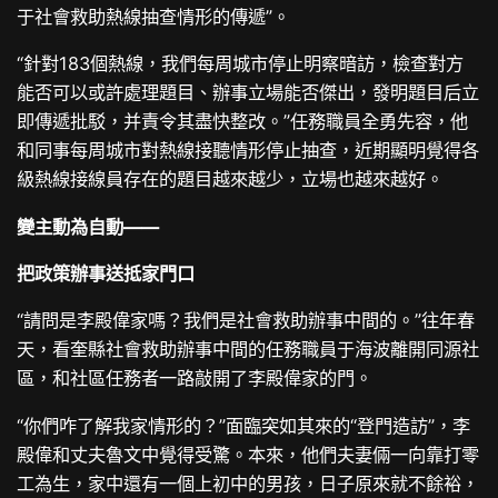
于社會救助熱線抽查情形的傳遞”。
“針對183個熱線，我們每周城市停止明察暗訪，檢查對方
能否可以或許處理題目、辦事立場能否傑出，發明題目后立
即傳遞批駁，并責令其盡快整改。”任務職員全勇先容，他
和同事每周城市對熱線接聽情形停止抽查，近期顯明覺得各
級熱線接線員存在的題目越來越少，立場也越來越好。
變主動為自動——
把政策辦事送抵家門口
“請問是李殿偉家嗎？我們是社會救助辦事中間的。”往年春
天，看奎縣社會救助辦事中間的任務職員于海波離開同源社
區，和社區任務者一路敲開了李殿偉家的門。
“你們咋了解我家情形的？”面臨突如其來的“登門造訪”，李
殿偉和丈夫魯文中覺得受驚。本來，他們夫妻倆一向靠打零
工為生，家中還有一個上初中的男孩，日子原來就不餘裕，