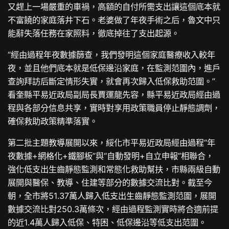
又趕上一場嚴重的車禍，高額的自付所需支出讓這個底本就
不富饒的家庭落井下石。老婆做了年夜手術之后，魯文中只
能辭失落任務在家照料，徹底掉往了支出起源。
“經由過程年夜數據篩查，我們發明這個家庭醫療收入較年
夜，並且他們底本就是低保邊沿家庭，在監測范圍內，進戶
查詢拜訪后斷定情形失實，就會再次歸入低保救助范圍。”
看奎縣平易近政局副局長賈運龍先容，縣平易近政局經由過
程與各部分信息共享，實時對享用政策職員停止靜態調劑，
確保救助政策精準落實。
第二批主題教導展開以來，綏化市平易近政局經由過程“年
夜數據+網格化+鐵腳板”與“自動發明+自立申報”相聯合，
強化低支出生齒靜態監測和常態化救助幫扶，市縣兩級自動
展開與醫保、教導、住建等部分的數據交流比對。截至今
朝，全市將51.37萬人歸入低支出生齒靜態監測范圍，展開
數據交流比對250.3萬條次，經由過程監測實時將合適前提
的近1.4萬人歸入低保、特困、低保邊沿等低支出范圍。