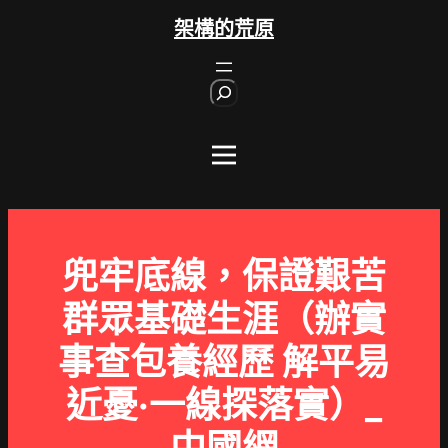
跳
架構的荒原
至
主
S
要
e
內
a
r
容
c
h
兜牢底線，保證艱苦
群眾基礎生涯（辦實
事查包養經歷 解平易
近憂·一線探落實）_