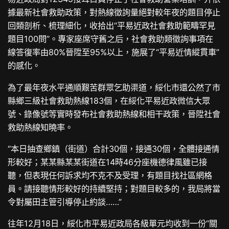
據最新社會救助政策，對熱線徵詢量絕對較年夜的題目停止
回類剖析、梳理細化，收拾出“平易近政社會救助範疇罕見
題目100問”。專家座席守舊之后，社會救助類徵詢事項在
線答復率由80%晉陞至95%以上，施展了“平易近情縱貫車”
的感化。
為了最年夜水平通順艱苦群眾乞助渠道，綏化市還公然了市
縣鄉三級社會救助熱線183個，在綏化平易近政微信大眾
號、錄像號等實時發布社會救助熱線和相干政策，晉陞社會
救助熱線知曉率。
“本日抽查鄉鎮（街道）合計30個，接通30個，全體接通情
形較好；某某縣某某街道在14時46分座機德律風雖已接
聽，但表現任何訴求均不克不及受理，有題目找社區網格
員。請接聽情形較好的持續堅持；對題目較多的，我局將當
令對屬田主管引導停止約談……”
往年12月18日，綏化市平易近政局各級單元均收到一份“關