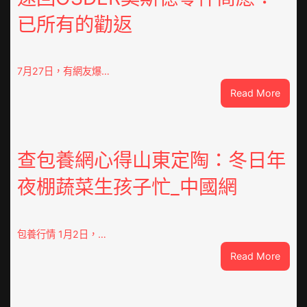
已所有的勸返
7月27日，有網友爆…
:
Read More
“老
頭
樂”
排
查包養網心得山東定陶：冬日年
隊
夜棚蔬菜生孩子忙_中國網
上
高
速？
內
包養行情 1月2日，…
蒙
:
Read More
古
查
高
包
速
養
回