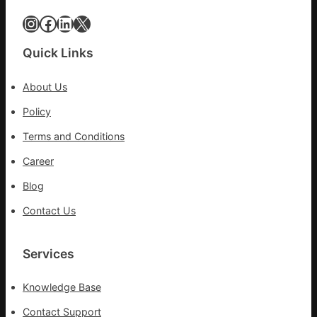
國
院
Instagram
Facebook
LinkedIn
X
網
體
檢
Quick Links
變
風
About Us
險
可
Policy
超
Terms and Conditions
過
10%
Career
Blog
Contact Us
Services
Knowledge Base
Contact Support