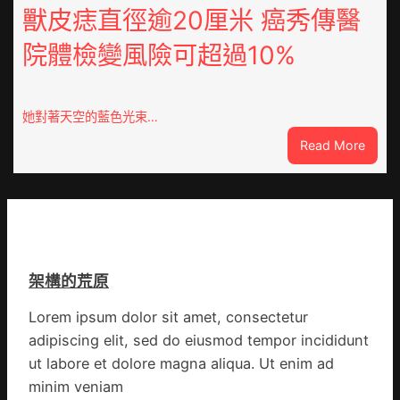
網
獸皮痣直徑逾20厘米 癌秀傳醫
OSDE
心
奧
院體檢變風險可超過10%
得
斯
山
德
東
零
定
件
她對著天空的藍色光束…
陶：
商
:
Read More
冬
應：
獸
日
已
皮
年
所
痣
夜
有
直
棚
的
徑
蔬
勸
逾
菜
返
架構的荒原
20
生
厘
孩
Lorem ipsum dolor sit amet, consectetur
米
子
adipiscing elit, sed do eiusmod tempor incididunt
癌
忙
秀
ut labore et dolore magna aliqua. Ut enim ad
_
傳
中
minim veniam
醫