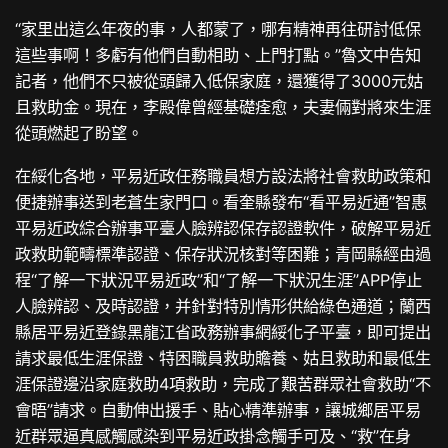
“家里出這么年夜的事，人都蒙了，哪有精神再往研討低保
這些事啊！多虧有他們自動相助、上門打點。”魯文中告知
記者，他們不只被從頭歸入低保家庭，還獲得了3000元姑
且救助金。現在，李殿偉曾經基礎痊愈，夫妻倆對將來生涯
從頭燃起了盼望。
在綏化各地，平易近政任務職員想方設法將社會救助政策和
便捷辦事送到老蒼生家門口。看奎縣發布“看平易近通”智惠
平易近政綜合辦事平臺人臉辨認保存認證軟件，破解平易近
政救助範疇標準認證、保存狀況核對等困難；青岡縣經由過
程“了解一下狀況平易近政”和“了解一下狀況生涯”APP停止
人臉辨認、及時認證，并針對特別情形供給綠色通道；蘭西
縣居平易近登錄黑龍江省政務辦事網綏化子平臺，即可提出
請求最低生涯保證、特困職員救助贍養、姑且救助和最低生
涯保證邊沿家庭救助4項救助，完成了艱苦群眾社會救助“不
會晤”請求。自動伸出援手、貼心精準辦事，讓城鄉居平易
近群眾逼真感觸感染到平易近政掛念觸手可及、“救”在身