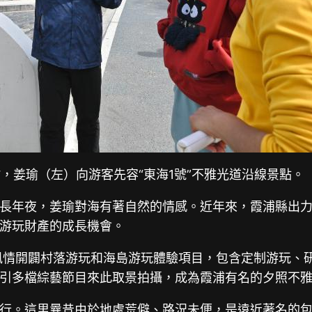
，姜瑜（左）向游客先容“東海1號”不雅光道沿線景點。
邊長年夜，姜瑜對海有著自然的情感。近年來，霞浦縣出力推
游玩財產的成長機會。
文風情開闢村落游玩和海島游玩體驗項目，包含定制游玩、
引多檔綜藝節目來此取景拍攝，成為霞浦有名的夕照不
行。這里曩昔由於地處荒僻、路況未便，是遠近著名的