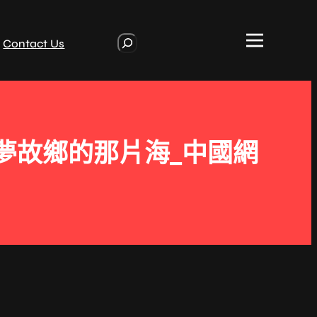
S
Contact Us
e
a
r
c
h
夢故鄉的那片海_中國網