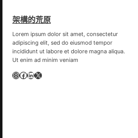
積
極
呼
架構的荒原
應
黃
Lorem ipsum dolor sit amet, consectetur
家
adipiscing elit, sed do eiusmod tempor
營
incididunt ut labore et dolore magna aliqua.
社
Ut enim ad minim veniam
區
舉
Instagram
Facebook
LinkedIn
X
動
展
新
竹
森
和
診
所