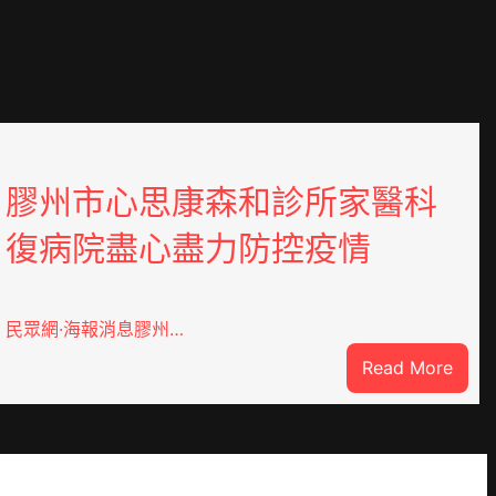
膠州市心思康森和診所家醫科
復病院盡心盡力防控疫情
民眾網·海報消息膠州…
:
Read More
膠
州
市
心