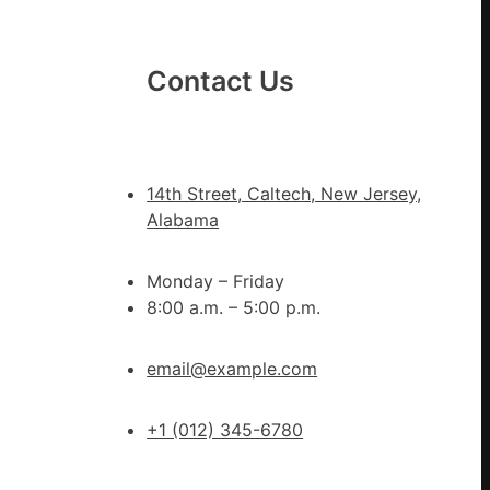
思
康
：
森
Contact Us
和
診
所
家
14th Street, Caltech, New Jersey,
醫
Alabama
科
復
Monday – Friday
病
8:00 a.m. – 5:00 p.m.
院
盡
心
email@example.com
盡
力
+1 (012) 345-6780
防
控