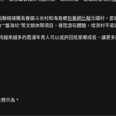
定點聯絡接觸長春鎮斗米村和海島鄉
包養網比擬
北礵村。姜
”“盤海坑”等文娛休閑項目，晉陞游玩體驗，增添村平易
等待越來越多的霞浦年青人可以或許回抵家鄉成長，讓更
位標示為
*