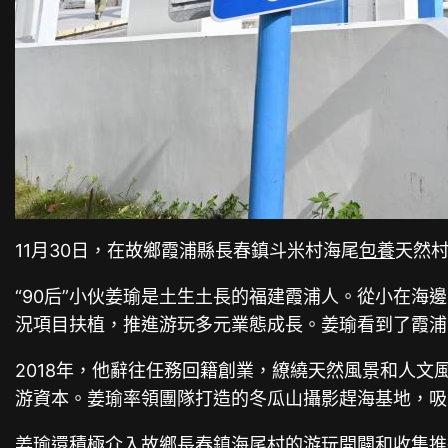
11月30日，在故鄉霞浦縣長春鎮斗米村海尾
包養
天然村
“90后”小伙姜瑜是土生土長的福建霞浦人。從小在海
況項目扶植，推進游玩多元業態成長。姜瑜看到了霞浦
2018年，他辭往任務回籍創業，繚繞天然風景和人
游資本。姜瑜率領團隊打造的冬瓜山攝影趕海基地，吸
姜瑜還積極介入故鄉長春鎮海尾村的游玩開闢和收集推