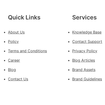
價
錢
南
Quick Links
Services
種
誕
生
About Us
Knowledge Base
態
Policy
Contact Support
葉
喝
Terms and Conditions
Privacy Policy
出
Career
Blog Articles
文
明
Blog
Brand Assets
味
_
Contact Us
Brand Guidelines
中
國
網