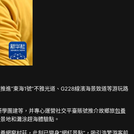
進“東海1號”不雅光道、G228線濱海景致道等游玩路
研學團建等，并專心運營社交平臺賬號推介故鄉旅
包養
雅景地和灘涂趕海體驗點。
包養網
窮村莊，此刻已變身“網紅景點”，吸引浩繁游客前