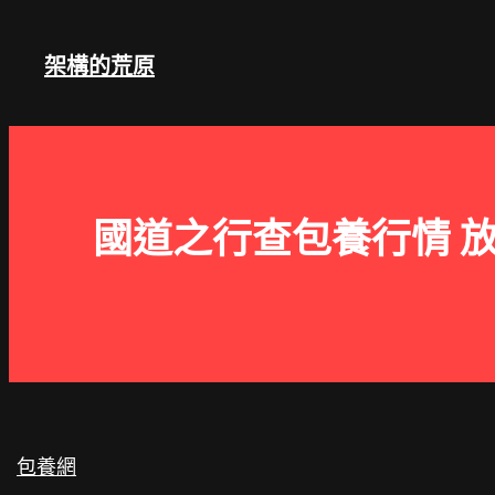
跳
至
架構的荒原
主
要
內
容
國道之行查包養行情 
包養網