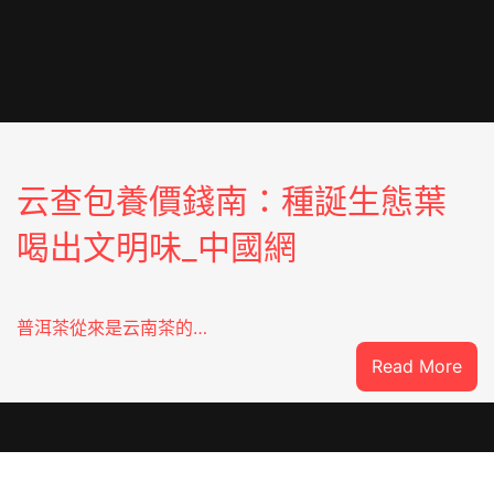
云查包養價錢南：種誕生態葉
喝出文明味_中國網
普洱茶從來是云南茶的…
:
Read More
云
查
包
養