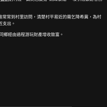
瑜常常到村里訪問，清楚村平易近的需乞降希冀，為村
近支出。
多同鄉經由過程游玩財產增收致富。