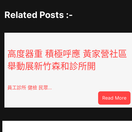
Related Posts :-
高度器重 積極呼應 黃家營社區
舉動展新竹森和診所開
員工診所 健檢 民眾…
:
Read More
高
度
器
重