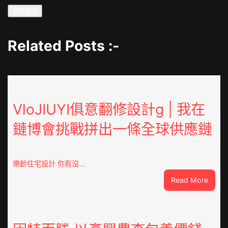
Related Posts :-
VloJIUYI俱意翻修設計g | 我在
鏈博會挑戰拼出一條全球供應鏈
樂齡住宅設計 你有沒…
:
Read More
VloJI
俱
意
翻