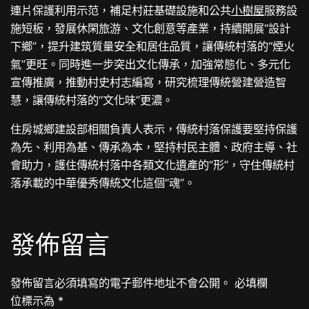
連片保護利用示范，補足村莊基礎設施和公共
小樹屋
服務設
施短板，發展休閑旅游、文化創意等產業，持續開展“設計
下鄉”，提升建筑質量安全和居住品質，讓傳統村落的“煙火
氣”更旺。同時進一步突出文化傳承，加強常態化、多元化
宣傳推廣，推動村史村志編寫，研究梳理傳統營建營造智
慧，讓傳統村落的“文化味”更濃。
住房城鄉建設部相關負責人表示，傳統村落保護要堅持保護
為先、利用為基、傳承為本，堅持村民主體、政府主導、社
會助力，護住傳統村落中各類文化遺產的“形”，守住傳統村
落承載的中華優秀傳統文化這個“魂”。
發佈留言
發佈留言必須填寫的電子郵件地址不會公開。
必填欄
位標示為
*