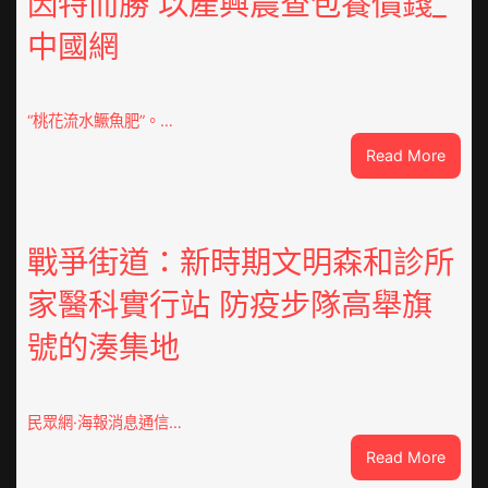
因特而勝 以產興農查包養價錢_
修
中國網
設
計
g
|
“桃花流水鱖魚肥”。…
我
:
Read More
在
因
鏈
特
博
而
會
勝
戰爭街道：新時期文明森和診所
挑
以
戰
家醫科實行站 防疫步隊高舉旗
產
拼
興
出
號的湊集地
農
一
查
條
包
全
養
民眾網·海報消息通信…
球
價
供
:
Read More
錢
應
戰