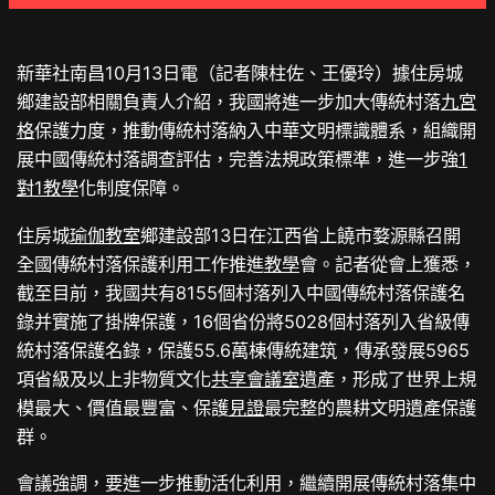
新華社南昌10月13日電（記者陳柱佐、王優玲）據住房城
鄉建設部相關負責人介紹，我國將進一步加大傳統村落
九宮
格
保護力度，推動傳統村落納入中華文明標識體系，組織開
展中國傳統村落調查評估，完善法規政策標準，進一步強
1
對1教學
化制度保障。
住房城
瑜伽教室
鄉建設部13日在江西省上饒市婺源縣召開
全國傳統村落保護利用工作推進
教學
會。記者從會上獲悉，
截至目前，我國共有8155個村落列入中國傳統村落保護名
錄并實施了掛牌保護，16個省份將5028個村落列入省級傳
統村落保護名錄，保護55.6萬棟傳統建筑，傳承發展5965
項省級及以上非物質文化
共享會議室
遺產，形成了世界上規
模最大、價值最豐富、保護
見證
最完整的農耕文明遺產保護
群。
會議強調，要進一步推動活化利用，繼續開展傳統村落集中