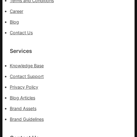
Terms and Conditions
步
隊
Career
高
Blog
舉
旗
Contact Us
號
的
湊
Services
集
地
Knowledge Base
Contact Support
Privacy Policy
Blog Articles
Brand Assets
Brand Guidelines