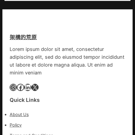
_
鏈
爭
中
街
國
道：
網
新
時
架構的荒原
期
文
Lorem ipsum dolor sit amet, consectetur
明
adipiscing elit, sed do eiusmod tempor incididunt
森
和
ut labore et dolore magna aliqua. Ut enim ad
診
minim veniam
所
家
Instagram
Facebook
LinkedIn
X
醫
科
Quick Links
實
行
About Us
站
防
Policy
疫