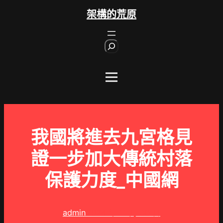
跳
架構的荒原
至
主
S
要
e
內
a
r
容
c
h
我國將進去九宮格見
證一步加大傳統村落
保護力度_中國網
admin
2024 年 11 月 30 日