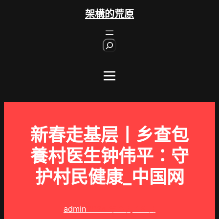
跳
架構的荒原
至
主
S
要
e
內
a
r
容
c
h
新春走基层丨乡查包
養村医生钟伟平：守
护村民健康_中国网
admin
2024 年 3 月 18 日