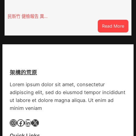
態
前
秀
移
傳
民新竹 健檢報告 異…
各
醫
地
:
Read More
院
各
這
健
部
就
康
門
是
檢
盡
山
查
心
東
防
盡
丨
伊
力
架構的荒原
臨
波
搶
沂
拉
險
Lorem ipsum dolor sit amet, consectetur
市
輸
救
adipiscing elit, sed do eiusmod tempor incididunt
國
進
災
民
ut labore et dolore magna aliqua. Ut enim ad
病
minim veniam
院
高
Instagram
Facebook
LinkedIn
X
擎
黨
Quick Links