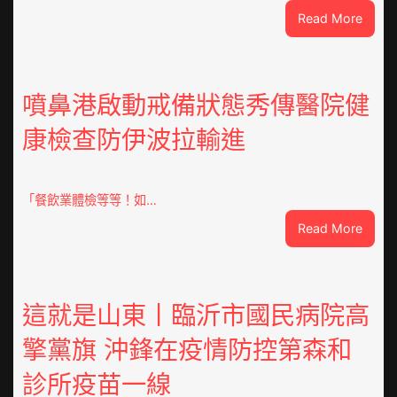
:
Read More
焦
點
OSDE
奧
噴鼻港啟動戒備狀態秀傳醫院健
斯
康檢查防伊波拉輸進
德
汽
車
零
「餐飲業體檢等等！如…
件
:
Read More
訪
噴
談
鼻
｜
港
預
啟
這就是山東丨臨沂市國民病院高
字
動
當
擎黨旗 沖鋒在疫情防控第森和
戒
先、
備
關
診所疫苗一線
狀
口