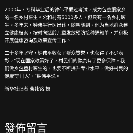
2000年，专科毕业后的钟伟平通过考试，成为
包養網
家乡
的一名乡村医生。公和村有5000多人，但只有一名乡村医
生。多年来，钟伟平行医出诊，随叫随到。他为当地群众建
立健康档案，按时向适龄儿童发放预防接种通知单，并积极
开展健康咨询及政策宣传工作。
二十多年坚守，钟伟平收获了群众赞誉，也获得了不少表
彰。“现在国家政策好了，村民们的健康有了更多保障。我
们做乡
包養
村医生的，也要不断提升专业水平，做好村民的
健康‘守门人’。”钟伟平说。
新华社记者 曹祎铭 摄
發佈留言