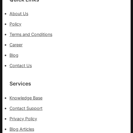
旗
沖
About Us
鋒
在
Policy
疫
Terms and Conditions
情
防
Career
控
Blog
第
森
Contact Us
和
診
所
Services
疫
苗
Knowledge Base
一
線
Contact Support
Privacy Policy
Blog Articles