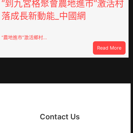
“到九宮格聚會農地進市”激活村
落成長新動能_中國網
“農地進市”激活鄉村…
:
Read More
“到
九
宮
格
聚
YI
會
農
地
進
Contact Us
市”
激