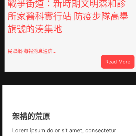
戰爭街道：新時期文明森和診
所家醫科實行站 防疫步隊高舉
旗號的湊集地
民眾網·海報消息通信…
:
Read More
戰
爭
街
道
新
時
期
架構的荒原
文
明
Lorem ipsum dolor sit amet, consectetur