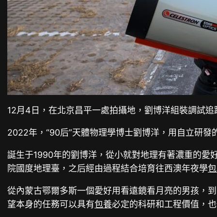
12月4日，在北京昌平一處拍攝地，劉博洋組裝調試
2022年，“90后”天體物理學博士劉博洋，用自立
誕生于1990年的劉博洋，從小就對地理有著濃重的愛
院國度地理臺，之后經由過程結合培育往西澳年夜學
包
從內蒙古鄂爾多斯一個愛好用看遠鏡看月亮的男孩，到
望本身的任務可以具有
包養
必定的科研和工程價值，也