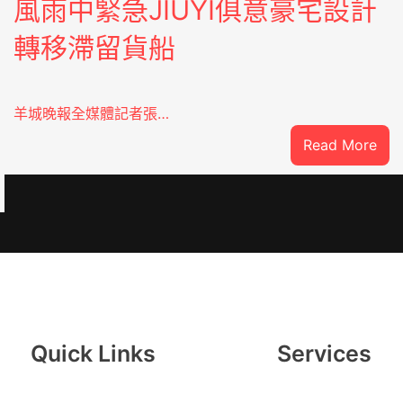
風雨中緊急JIUYI俱意豪宅設計
轉移滯留貨船
羊城晚報全媒體記者張…
:
Read More
風
雨
中
緊
急
：
JIU
俱
意
豪
Quick Links
Services
宅
設