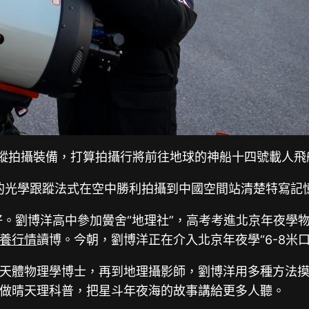
追蹤拍攝裝備，打算拍攝行將前往地球的神船十四號載人飛
研發的光學跟蹤法式在空中勝利拍攝到中國空間站清楚特寫記
好。劉博洋高中參加黌舍“地理社”，高考考進北京年夜學
養行情
讀博。今朝，劉博洋正在介入北京年夜學“6-8米
天體物理學博士，再到地理攝影師，劉博洋用多種方法
做晴天理科普，把星斗年夜海的故事講給更多人聽。