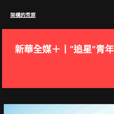
跳
至
架構的荒原
主
要
內
容
新華全媒＋丨“追星”青