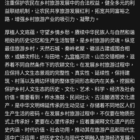
注重保护农民在乡村旅游发展中的合法权益，健全多元的利
益联结机制，让农民共享旅游发展红利，拓宽共同富裕之
路，增强乡村旅游产业的吸引力、凝聚力。
厚植人文底蕴，守望乡情乡愁。赓续中华民族人与自然和谐
相处的历史记忆和生产生活智慧，是乡村旅游的灵魂。纵览
最佳旅游乡村，天然石城、秦岭老屋、徽派古建或围合相
依，或鳞次栉比，与田地、
九宮格
河流、山峦交错相映，滋
养着不同自然条件下的农耕文化。在发展乡村旅游过程中，
应保持人文生态景观的完整性、真实性、延续性，保持建
筑、村落以及周边环境的整体空间形态和内在关系，挖掘和
保护乡村人文生态的历史、文化、艺术、科学、经济及社会
价值。需要看到，柞水渔鼓、民间社火、古法酿酒等文化遗
产，是中华文明绵延传承的生动见证，存储着不同地区人们
生产生活的密码。在发展乡村旅游过程中，不仅要在物质形
式上传承好，更要在心里传承好。应着重阐释文化遗产的历
史内涵、时代价值、社会功用，推动其在旅游产品和现代生
活中广泛应用，把历史文化与现代文明融入旅游经济发展
小