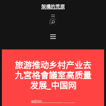
跳
架構的荒原
至
主
S
要
e
內
a
r
容
c
h
旅游推动乡村产业去
九宮格會議室高质量
发展_中国网
admin
2024 年 3 月 17 日