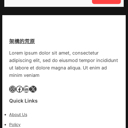
情
VloJI
公
防
俱
布
控
意
伊
第
翻
蚊
森
修
監
和
設
測
診
架構的荒原
計
數
所
g
據
疫
Lorem ipsum dolor sit amet, consectetur
|
苗
adipiscing elit, sed do eiusmod tempor incididunt
我
一
在
ut labore et dolore magna aliqua. Ut enim ad
線
鏈
minim veniam
博
會
Instagram
Facebook
LinkedIn
X
挑
戰
Quick Links
拼
出
About Us
一
條
Policy