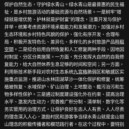
保护自然生态，守护绿水青山。绿水青山是最普惠的民生福
祉，是乡村旅游活动的基础资源与自然场景。一是树牢“增
绿就是增优势、护林就是护财富”的理念，注重开发与保护
并举，统筹考虑资源环境承载能力和发展潜力，加强对乡村
生态环境和乡村特色风貌的保护，强化有序开发、合理布
局，积极开发特色化、差异化、多样化的乡村旅游产品
時租
空間
。二是综合运用自然恢复和人工修复两种手段，因地因
时制宜、分区分类施策。一方面，充分发挥大自然的自我修
复能力，给大自然休养生息足够的时间和空间；另一方面，
利用新技术新手段对农村生态系统
九宮格
脆弱区和敏感区实
施重点监测，推进山水林田湖草沙一体化保护和修复，统筹
植被恢复、水域保护、矿山治理、土地整治、截污治污和生
物多样性保护。三是通过制度建设强化外在约束、提高治理
水平、激发内生动力，完善推广积分制、清单制、数字化等
务实管用的治理方式，让保护良好生态人人有责、人人尽责
的理念深入人心，激励村民和游客争当绿水青山就是金山银
山理念的积极传播者和模范践行者。在这个过程中，要特别