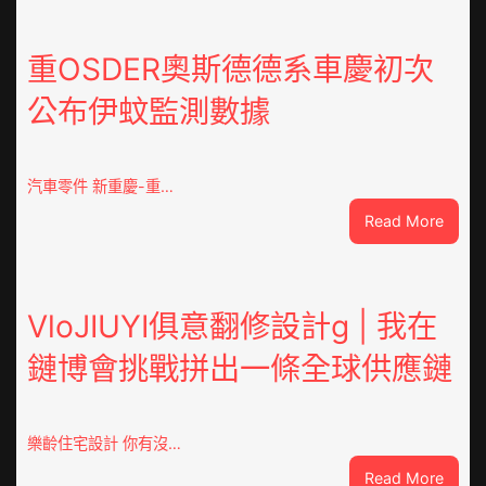
就
是
山
重OSDER奧斯德德系車慶初次
東
公布伊蚊監測數據
丨
臨
沂
市
汽車零件 新重慶-重…
國
:
Read More
民
重
病
OSDE
院
奧
高
斯
VloJIUYI俱意翻修設計g | 我在
擎
德
黨
鏈博會挑戰拼出一條全球供應鏈
德
旗
系
沖
車
鋒
慶
在
樂齡住宅設計 你有沒…
初
疫
:
Read More
次