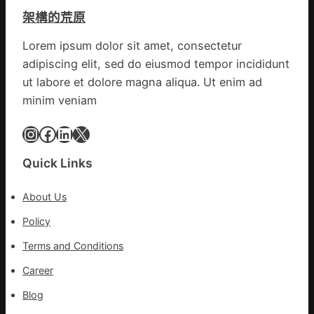
疑
變
架構的荒原
遭
風
閃
險
Lorem ipsum dolor sit amet, consectetur
電
可
adipiscing elit, sed do eiusmod tempor incididunt
擊
超
中
ut labore et dolore magna aliqua. Ut enim ad
過
出
10%
minim veniam
毛
病
Instagram
Facebook
LinkedIn
X
車
秀
Quick Links
傳
醫
About Us
院
健
Policy
康
Terms and Conditions
檢
查
Career
長
Blog
送
院