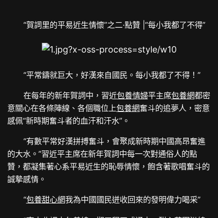
“賀詞里的平易近生情懷”之二·點贊 |“每小我都了不得”
“平常鑄就巨大，好漢來自國民。每小我都了不得！”
在每年的新年賀詞中，習近
包養情婦
平主席
包養網
都密
意關心在各條陣線、各個職位上
包養網
奮斗的追夢人，密意
感佩“新時期奮斗者的血汗和汗水”。
“有數平常好漢拼搏奮斗，會聚成新時期中國高昂奮進
的大水。”習近平主席在新年賀詞中每一次對通俗人的點
贊，都凝集著心系平易近生的恥辱情懷，飽含著歌唱奮斗的
誠摯感情。
“
包養甜心網
我為中國國民迸收回來的發明偉力喝采”