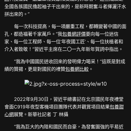
全國各族國民擼起袖子干出來的，是新時期奮斗者揮灑汗水
拼出來的。”
每一次科技提高，每一項嚴重工程，都轉變著中國的面
孔，都造福著千家萬戶。“我
包養網評價
要向每一位迷信
家、每一位工程師、每一位‘年夜國工匠’、每一位扶植者和
介入者致敬！”習近平主席在二〇一九年新年賀詞中指出。
“我為中國國民迸收回來的發明偉力喝采！”這既是對成
績的贊揚，更是對國民的禮贊
包養網比較
。
2022年9月30日，習近平總書記在北京國民年夜禮堂
會面C919年夜型客機項目團隊代表并觀賞項目結果
包養甜
心網
展覽。新華社記者 丁 林攝
“我為巨大的內陸和國民而自豪，為發奮圖強的平易近