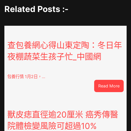
Related Posts :-
查包養網心得山東定陶：冬日年
夜棚蔬菜生孩子忙_中國網
包養行情 1月2日，…
:
Read More
查
包
養
網
獸皮痣直徑逾20厘米 癌秀傳醫
心
院體檢變風險可超過10%
得
山