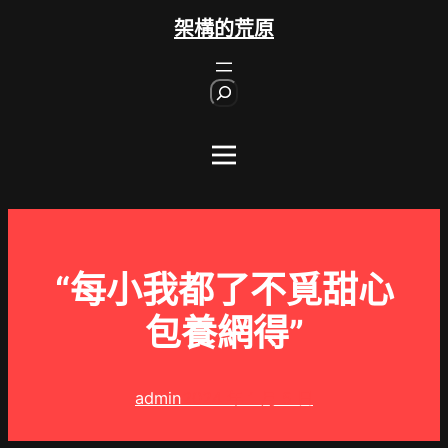
跳
架構的荒原
至
主
S
要
e
內
a
r
容
c
h
“每小我都了不覓甜心
包養網得”
admin
2024 年 1 月 5 日