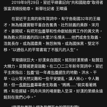
2019年9月29日，習近平總書記向“共和國勛章”取得者
張富清頒授勛章。 新華社記者 王曄攝
在習近平主席的新年賀詞中，有守島衛國32年的王繼
才，無為維護實驗平臺自告奮勇、壯烈就義的黃群、宋月
才、姜開斌，有把芳
包養
華和性命獻給脫貧工作的黃文秀，
無為救火而就義的四川木里31名懦夫……他們或舍生取義、
浩氣長存，或為國盡責、無怨無悔，或為國抹黑、堅定不
移，“以通俗人的平常書寫了不服凡的人生”。
平常鑄就巨大，好漢來自國民。銘刻好漢業績，點贊巨
大精力，是贊揚更是鼓勵。在二〇二三年新年賀詞中，習近
平主席指出：
包養
“這一年產
包養網
生的地動、洪水、干
旱、山火等天然災難和一些平安變亂，讓人揪心，令人難
熬，但一
長期包養
幕幕舍生取義、“媽媽……”裴奕看著媽
媽，有些遲疑。同舟共濟的場景動人至深，好漢的業績永遠
銘刻在我們心中。”