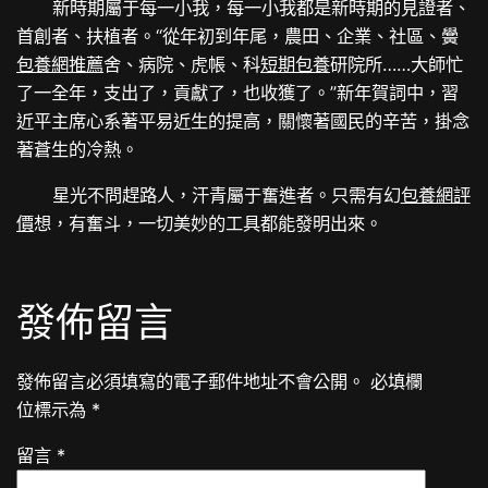
新時期屬于每一小我，每一小我都是新時期的見證者、
首創者、扶植者。“從年初到年尾，農田、企業、社區、黌
包養網推薦
舍、病院、虎帳、科
短期包養
研院所……大師忙
了一全年，支出了，貢獻了，也收獲了。”新年賀詞中，習
近平主席心系著平易近生的提高，關懷著國民的辛苦，掛念
著蒼生的冷熱。
星光不問趕路人，汗青屬于奮進者。只需有幻
包養網評
價
想，有奮斗，一切美妙的工具都能發明出來。
發佈留言
發佈留言必須填寫的電子郵件地址不會公開。
必填欄
位標示為
*
留言
*