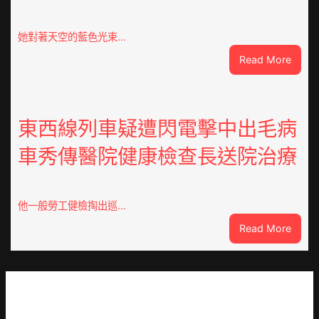
東
定
她對著天空的藍色光束…
陶：
:
Read More
冬
獸
日
皮
年
痣
夜
直
東西線列車疑遭閃電擊中出毛病
棚
徑
蔬
車秀傳醫院健康檢查長送院治療
逾
菜
20
生
厘
孩
米
子
他一般勞工健檢掏出巡…
癌
忙
:
Read More
秀
_
東
傳
中
西
醫
國
線
院
網
列
體
車
檢