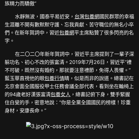
族精力而驕傲”
水靜無波，國泰平易近安，
台灣包養網
國民群眾的幸福
生涯離不開有數默默守護、忘我貢獻、苦守職位的無名小卒
們。在新年賀詞中，習近
包養網
平主席點贊了很多閃亮的名
字。
在二〇二〇年新年賀詞中，習近平主席提到了一輩子深
躲功名、初心不改的張富清。2019年7月26日，習近平“禮
不可破，既然沒有婚約，那就要注意禮節，免得人畏懼。”
藍玉華直視他的眼
包養行情
睛，似是而非的說道。總書記在
北京會面全國服役甲士任務會議全部代表，看到坐在輪椅上
的94歲老好漢張富清
包養女人
，總書記俯下身，雙手緊握
住白叟的手，密意地說：“你是全黨全國國民的榜樣！珍重
身材，安康長命。”