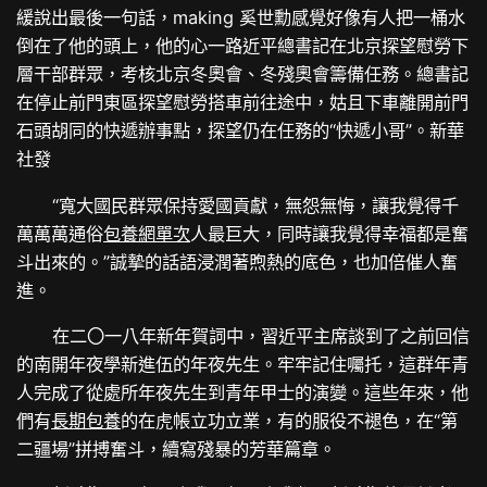
緩說出最後一句話，making 奚世勳感覺好像有人把一桶水
倒在了他的頭上，他的心一路近平總書記在北京探望慰勞下
層干部群眾，考核北京冬奧會、冬殘奧會籌備任務。總書記
在停止前門東區探望慰勞搭車前往途中，姑且下車離開前門
石頭胡同的快遞辦事點，探望仍在任務的“快遞小哥”。新華
社發
“寬大國民群眾保持愛國貢獻，無怨無悔，讓我覺得千
萬萬萬通俗
包養網單次
人最巨大，同時讓我覺得幸福都是奮
斗出來的。”誠摯的話語浸潤著煦熱的底色，也加倍催人奮
進。
在二〇一八年新年賀詞中，習近平主席談到了之前回信
的南開年夜學新進伍的年夜先生。牢牢記住囑托，這群年青
人完成了從處所年夜先生到青年甲士的演變。這些年來，他
們有
長期包養
的在虎帳立功立業，有的服役不褪色，在“第
二疆場”拼搏奮斗，續寫殘暴的芳華篇章。