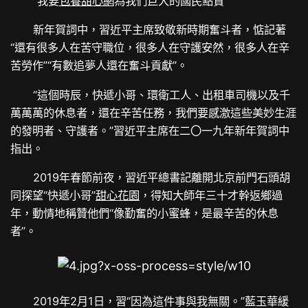
“我要
包養甜心網
為我們巨大的國民點贊”
新年賀詞中，習近平主席致敬新時期奮斗者，惦記著
“還有很多人在苦守職位，很多人在守護安然，很多人在辛
苦勞作”“有數追夢人還在奮斗貢獻”。
“這個時辰，快遞小哥、環衛工人、出租車司機以及千
萬萬萬的休息者，還在辛苦任務，我們要感激這些美妙生涯
的發明者、守護者。”習近平主席在二〇一九年新年賀詞中
指出。
2019年春節前夜，習近平總書記離開北京前門石頭胡
同探望“快遞小哥”
甜心花園
，得知大師年三十才幹返鄉過
年，動情地稱贊他們“像勤奮的小蜜蜂，是最辛苦的休息
者”。
2019年2月1日，習“因為這件事與我無關。”藍玉華緩