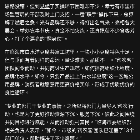
思路没错，但到
見證
了实操环节困难却不少，幸亏有市里市
场监管局的干部及时上门支招，一番“联手”操作下来，总算
解了燃眉之急。光有品牌还不够，得打出名气来，亮相各大
展会、举办农事节庆，真金不怕火炼，还真揽获不少食客芳
心，打了个漂亮的“翻身仗”。
在临海市白水洋豆腐共富工坊里，一块小小豆腐特色十足，
但与垂面有着同样的命运，量少难卖、品质不一。“帮农客”
团队闻令而动，共同商讨生产规范，如何提高组织化程度、
品牌化水平。如今，只要产品挂上“白水洋豆腐”这一区域公
用品牌，消费者就愿意用更高价格买单，形成了优质优价的
良性循环。
“专业的部门干专业的事情，之所以将部门力量导入‘帮农’行
动，也是为了更好推动资源下沉、服务下沉，彼此之间围绕
共同目标进行赋能，从而推动强村富民。”临海市委组织部
相关负责人表示，“如今，市级的‘帮农客’团队已涵盖了13个
部门单位，帮助解决了不少难题。”