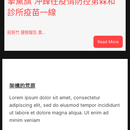
擎黨旗 沖鋒在疫情防控第森和
先、
備
關
診所疫苗一線
狀
口
態
前
秀
移
傳
民新竹 健檢報告 異…
各
醫
地
:
Read More
院
各
這
健
部
就
康
門
是
檢
盡
山
查
心
東
防
盡
丨
伊
力
架構的荒原
臨
波
搶
沂
拉
險
Lorem ipsum dolor sit amet, consectetur
市
輸
救
adipiscing elit, sed do eiusmod tempor incididunt
國
進
災
民
ut labore et dolore magna aliqua. Ut enim ad
病
minim veniam
院