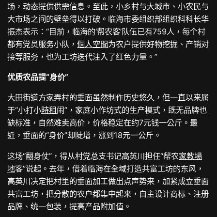
场，动态提供供需信息。至此，小乡村与大城市、小农民与
大市场之间的壁垒得以打破。临海市委组织部组织科科长华
振杰表示：“目前，临海的‘帮农客’队伍已有759人，每个村
都有党员服务小队，
個人空間
为农户提供好物挖掘、产销对
接等服务，也为工坊迭代注入了红色力量。”
优质农品提“身价”
大田街道方家弄村的垂面虽然制作历史悠久，但一直以来属
于“小打小
時租
闹”，家庭小作坊式的生产模式，既无品牌也
缺标准，自然难卖高价，价格稳定在约7元钱一公斤。最
近，垂面的“身价”却陡增，涨到18元一公斤。
这场“翻身仗”，得从村党总支书记高英川担任“帮农
家教場
地
客”说起。去年，借着临海在全域打造共富工坊的东风，
高英川决定把村里的垂面加工做出点声势来，加紧成立垂面
共富工坊，把分散的农户都集中起来，自主设计商标、注册
品牌、统一包装，提高产品附加值。