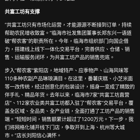
共富工坊有支撑
“共富工坊只有市场化运营，才能源源不断接到订单，持续
帮助农民增收致富。”临海市社发集团董事长郑东兴一语道
破“帮农客”的职责所在。今年，临海市组织部门向国企借
力，搭建线上线下一体化交易平台，完善供应、仓储、销
售、运输服务闭环，为共富工坊产品的销售兜底。
步入“帮农客”紫阳店，地域特产、应季物产、山海风味等
110多种农副产品琳琅满目。在这里，番薯庆糕、小芝米面
等一改传统，经过创意化的包装设计，摇身一变成了精致的
伴手礼、精品年货。去年以来，临海市7家“共富工坊直营
店”、112家农业类共富工坊都入驻了“帮农客”交易平台，覆
盖全区域、全品类、全产业链，全面打通了工坊产品的销售
端。“短短时间，销售额累计超过了1200万元。下一步，我
们将网格化铺开线下门店，争取开到上海、杭州等大城
市。”店长刘阳信心满怀。