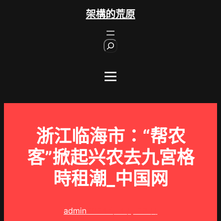
跳
架構的荒原
至
主
S
要
e
內
a
r
容
c
h
浙江临海市：“帮农
客”掀起兴农去九宮格
時租潮_中国网
admin
2024 年 4 月 29 日