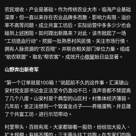
农民增收，产业是基础。作为传统农业大市，临海产业基础
深厚，但一直以来存在农业品牌多而散、影响力有限、溢价
率不高等问题，成立共富工坊后，实际运营中多多少少也会
碰到上述困阻。如何蹚出新路来？对此，该市掀起了一场
“工坊造血行动”，挖掘一批熟悉村风民情、关注市场行情、
拥有人脉资源的“农百晓”，并联合相关部门单位力量，组成
“助农联盟”，取名“帮农客”，成效开
小樹屋
始日益显著。
山野奔出新奇军
“第一个订单就是100箱！”说起前不久的这件事，汇溪镇山
安村党支部书记金正法至今仍激动不已，连声音都不禁提高
了几个八度。山安村是个典型的山区村，村集体经济薄弱。
几年前，金正法想到一个致富金点子——养殖蛋鸭，并且建
了个共富工坊，进行示范带动。
村里带头，百姓有底，大家都铆着一股劲，纷纷加大投入、
扩大规模，有啥不懂的，三天两头往工坊跑。在专家们的指