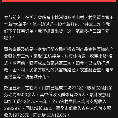
春节前夕，在浙江省临海市桃渚镇冬瓜山村，村民董善富正
忙着“大单子”。他一边说话一边忙着打包：“共富工坊向我
们下了红薯订单，我得抓紧出货，这一笔能多挣三四千元
哩！”
董善富提及的是一家专门帮农民打通农副产品销售渠道的产
业赋能型工坊，采取“工坊接单、村集体协调、农民出货”模
式。两年前，临海成立首家共富工坊，如今，已成功打造
政、企、村、民多方联动的共富新路径，农旅融合型、电商
直播型等工坊全域开花。
数据显示，在临海，目前已建成工坊212家，吸纳农村剩余
劳动力8500余人，其中低收入群体有735人，累计发放订
单加工费1.2亿元。去年，全市农村居民人均可支配收入
39839元，同比增长6.9%，而全市低收入农户人均可支配
收入19725元，同比增长达12.6%。