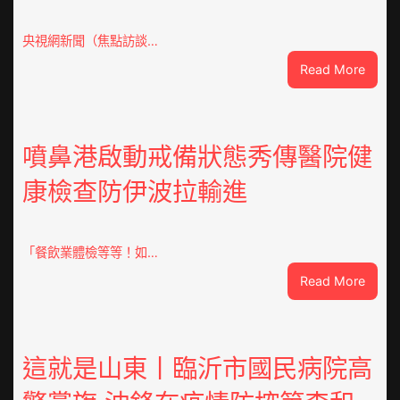
央視網新聞（焦點訪談…
:
Read More
焦
點
OSDE
奧
噴鼻港啟動戒備狀態秀傳醫院健
斯
康檢查防伊波拉輸進
德
汽
車
零
「餐飲業體檢等等！如…
件
:
Read More
訪
噴
談
鼻
｜
港
預
啟
這就是山東丨臨沂市國民病院高
字
動
當
戒