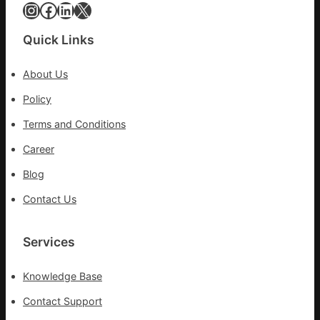
高
Instagram
Facebook
LinkedIn
X
擎
黨
Quick Links
旗
沖
About Us
鋒
在
Policy
疫
Terms and Conditions
情
防
Career
控
Blog
第
森
Contact Us
和
診
所
Services
疫
苗
Knowledge Base
一
線
Contact Support