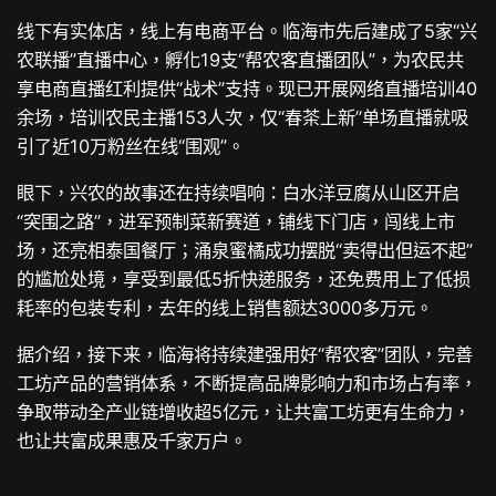
线下有实体店，线上有电商平台。临海市先后建成了5家“兴
农联播”直播中心，孵化19支“帮农客直播团队”，为农民共
享电商直播红利提供“战术”支持。现已开展网络直播培训40
余场，培训农民主播153人次，仅“春茶上新”单场直播就吸
引了近10万粉丝在线“围观”。
眼下，兴农的故事还在持续唱响：白水洋豆腐从山区开启
“突围之路”，进军预制菜新赛道，铺线下门店，闯线上市
场，还亮相泰国餐厅；涌泉蜜橘成功摆脱“卖得出但运不起”
的尴尬处境，享受到最低5折快递服务，还免费用上了低损
耗率的包装专利，去年的线上销售额达3000多万元。
据介绍，接下来，临海将持续建强用好“帮农客”团队，完善
工坊产品的营销体系，不断提高品牌影响力和市场占有率，
争取带动全产业链增收超5亿元，让共富工坊更有生命力，
也让共富成果惠及千家万户。