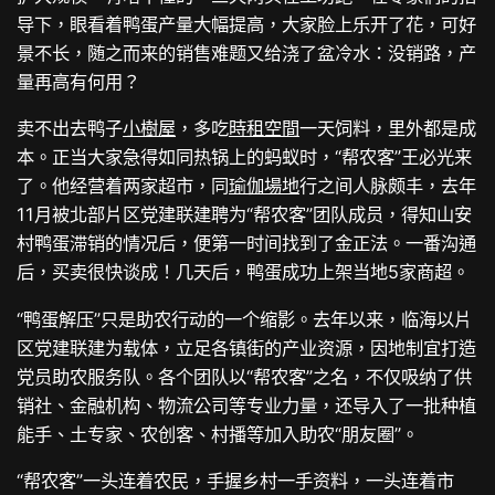
导下，眼看着鸭蛋产量大幅提高，大家脸上乐开了花，可好
景不长，随之而来的销售难题又给浇了盆冷水：没销路，产
量再高有何用？
卖不出去鸭子
小樹屋
，多吃
時租空間
一天饲料，里外都是成
本。正当大家急得如同热锅上的蚂蚁时，“帮农客”王必光来
了。他经营着两家超市，同
瑜伽場地
行之间人脉颇丰，去年
11月被北部片区党建联建聘为“帮农客”团队成员，得知山安
村鸭蛋滞销的情况后，便第一时间找到了金正法。一番沟通
后，买卖很快谈成！几天后，鸭蛋成功上架当地5家商超。
“鸭蛋解压”只是助农行动的一个缩影。去年以来，临海以片
区党建联建为载体，立足各镇街的产业资源，因地制宜打造
党员助农服务队。各个团队以“帮农客”之名，不仅吸纳了供
销社、金融机构、物流公司等专业力量，还导入了一批种植
能手、土专家、农创客、村播等加入助农“朋友圈”。
“帮农客”一头连着农民，手握乡村一手资料，一头连着市