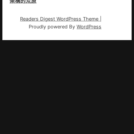
架構的荒原
Readers Digest WordPress Theme
|
Proudly powered By
WordPress