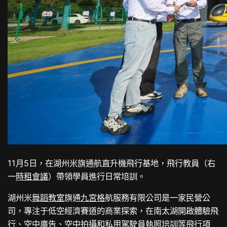
11月5日，在湖州米旗通航直升機飛行基地，飛行教員（右
一
時租會議
）帶領學員進行日常培訓。
湖州米
舞蹈教室
旗通
九宮格
航服務有限公司是一家民營公
司，專注于低空經濟賽道的商業探索，在南太湖開啟體驗飛
行、空中廣告、空中拍攝和私用駕駛員執照培訓等飛行項