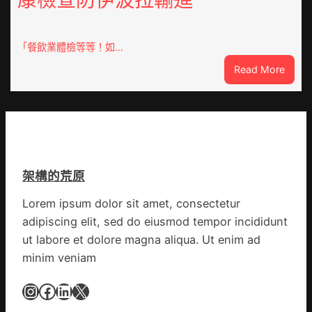
億
汽
嵐
車
辦
零
「餐飲業體檢等等！如…
公
件
室
:
Read More
訪
設
噴
談
計
鼻
｜
英
港
預
歌
啟
字
隊
動
當
續
戒
先、
鄉
架構的荒原
備
關
情
狀
口
Lorem ipsum dolor sit amet, consectetur
態
前
adipiscing elit, sed do eiusmod tempor incididunt
秀
移
傳
ut labore et dolore magna aliqua. Ut enim ad
各
醫
地
minim veniam
院
各
健
Instagram
Facebook
LinkedIn
X
部
康
門