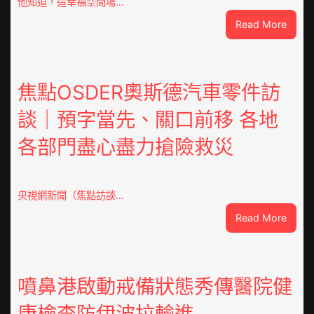
他知道，這幸福空間場…
:
Read More
潮
安
東
鳳
焦點OSDER奧斯德汽車零件訪
陳
談｜預字當先、關口前移 各地
氏
同
各部門盡心盡力搶險救災
鄉
會
慶
70
央視網新聞（焦點訪談…
周
:
Read More
年
焦
擬
點
編
OSDE
族
奧
噴鼻港啟動戒備狀態秀傳醫院健
譜
斯
組
康檢查防伊波拉輸進
德