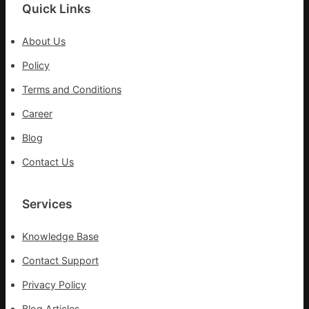
檢
盡
Quick Links
查
心
防
盡
About Us
伊
力
波
Policy
搶
拉
險
Terms and Conditions
輸
救
進
災
Career
Blog
Contact Us
Services
Knowledge Base
Contact Support
Privacy Policy
Blog Articles