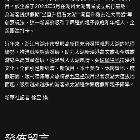
目。該企業于2024年5月在湖州太湖南岸成立飛行基地，
為游客提供假期“坐直升機看太湖”“開直升機去吃大閘蟹”等
創意玩法，這一新業態吸引了周邊的親子家庭和年輕人、企
業團建打卡。
近年來，浙江省湖州市吳興高新區充分發揮毗鄰太湖的地理
優勢，推進低空經濟發展，助力太湖新溇港農文旅和全域旅
游綠色高質量發展，通過融入太湖風情、弘
瑜伽場地
揚溇港
文化，全面引進新經濟、新項目，本土美食、休閑營地、度
假莊園、暖村宿集等文旅精品
九宮格
項目沿著濱湖大道拔地
而起，吸引越來越多的游客來太湖邊休閑度假和親子研學。
新華社記者 徐昱 攝
發佈留言