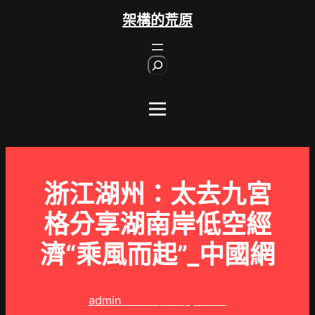
跳
架構的荒原
至
主
S
要
e
內
a
r
容
c
h
浙江湖州：太去九宮
格分享湖南岸低空經
濟“乘風而起”_中國網
admin
2024 年 12 月 27 日