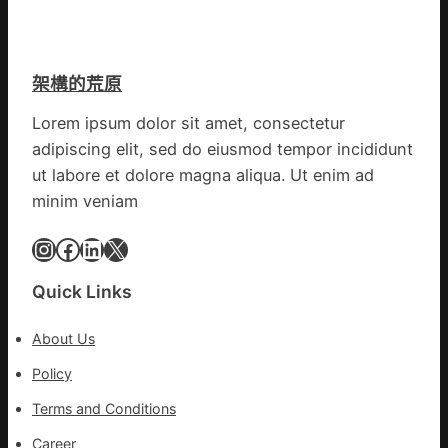
回
網
OSDE
心
奧
得
斯
架構的荒原
山
德
東
零
Lorem ipsum dolor sit amet, consectetur
定
件
adipiscing elit, sed do eiusmod tempor incididunt
陶：
商
冬
ut labore et dolore magna aliqua. Ut enim ad
應：
日
已
minim veniam
年
所
夜
Instagram
Facebook
LinkedIn
X
有
棚
的
蔬
勸
Quick Links
菜
返
生
About Us
孩
子
Policy
忙
Terms and Conditions
_
中
Career