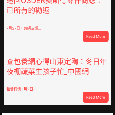
速回OSDER奧斯德零件商應：
易
已所有的勸返
珈
求
被”
恨”
7月27日，有網友爆…
喜
:
Read More
包
“老
養
頭
不
樂”
雅
排
查包養網心得山東定陶：冬日年
眾
隊
齊
夜棚蔬菜生孩子忙_中國網
上
點”
高
鴛
速？
鴦
內
包養行情 1月2日，…
譜”
蒙
:
Read More
古
查
高
包
速
養