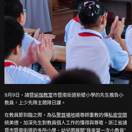
9月9日，諸暨
瑜伽教室
市暨南街道新壁小學的先生擔負小
教員，上少先隊主題隊日課。
在教員節到臨之際，為弘
聚首場地
揚尊師重教的傳
私密空間
統美德，加深先生對教員個人工作的懂得與尊敬，浙江省諸
暨市暨南街道的多所小學、幼兒園展開“我來當一次小教員”