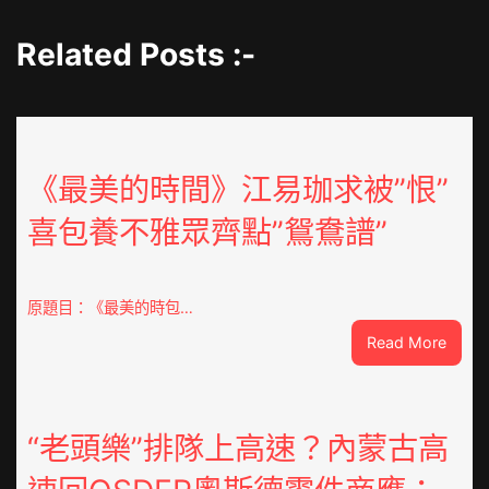
Related Posts :-
《最美的時間》江易珈求被”恨”
喜包養不雅眾齊點”鴛鴦譜”
原題目：《最美的時包…
:
Read More
《最
美
的
時
“老頭樂”排隊上高速？內蒙古高
間》
江