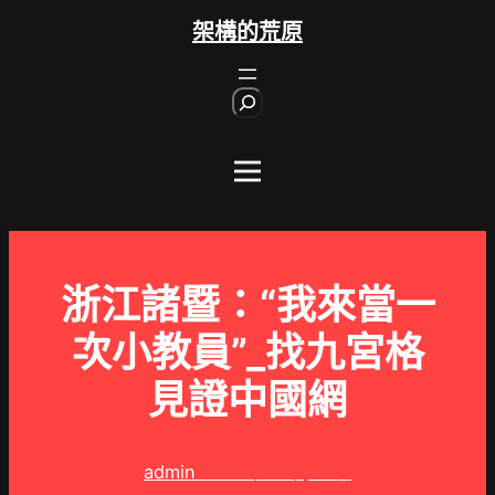
跳
架構的荒原
至
主
S
要
e
內
a
r
容
c
h
浙江諸暨：“我來當一
次小教員”_找九宮格
見證中國網
admin
2024 年 12 月 8 日