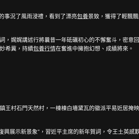
的事況了風雨浸禮，看到了漂亮
包養
景致，獲得了輕飄飄
，娓娓講述行將曩昔一年砥礪初心的不懈奮斗，密意回
妙希冀，持續
包養行情
在奮進中擁抱幻想、成績將來。
王村石門天然村，一棟棟白墻黛瓦的徽派平易近居掩映
復興展示新景象”，習近平主席的新年賀詞，令王土英感歎