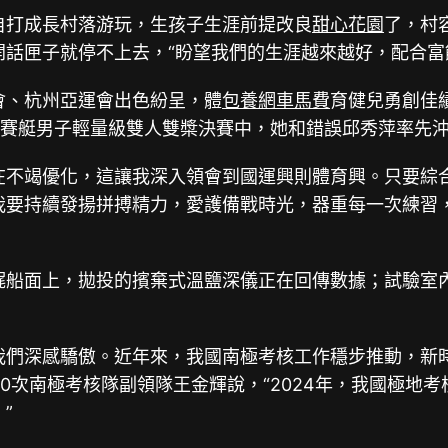
打成長村落游玩，生孩子生涯前提改良
甜心花園
了，村
開話匣子就停不上去，“盼望我們的生涯越來越好，配合富
、杭州亞運會出色紛呈，體
包養網車馬費
育健兒勇創佳
運會賽艇男子輕量級雙人雙槳決賽中，她和錯誤邱秀萍率先
不竭優化，這讓我深入領會到國運興則體育興。只要綜合
我要持續發揚拼搏精力，愛護備戰時光，器重每一次練習
船面上，拋投的擯棄式溫鹽深儀正在回傳數據；試驗室
們深感驕傲。近年來，我國南極考核工作穩步推動，新時
0次南極考核隊副領隊王金輝說，“2024年，我國極地
”