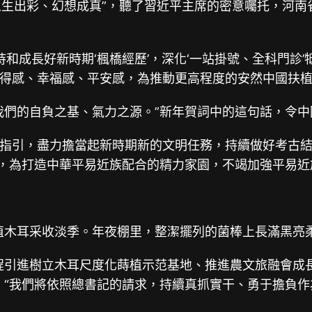
生出彩、幻想成真”，聽了習近平主席的密意囑托，河南
持和成長好新時期‘楓橋經歷’，深化‘一站掛號、全科門診
得感、幸福感、平安感，為推動更高程度的安然中國扶植
們的自負之基、氣力之源。”新年賀詞中的這句話，令中
引，盡力擔當起新時期新的文明任務，持續做好考古結
源，為打造中華平易近族配合的精力家園，不竭加強平易
木耳采收淡季。年夜棚里，整潔擺列的菌棒上長滿黑亮
引進樹立木耳尺度化蒔植示范基地、推進農文旅融會成
，“我們將依照總書記的請求，持續真抓實干、勇于擔負