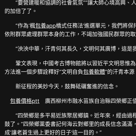
“要營建暖和協調的社會氣氛”“讓大師心境高興、人
的加倍了了。
“作為‘楓
包養app
橋式任務法’進選單元，我們將保
依附群眾處理群眾本身的工作，不竭加強國民群眾的取
“泱泱中華，汗青何其長久，文明何其廣博，這是我
鞏文表現，中國考古博物館將以習近平文明思惟為指
方法進一個步驟詮釋好“文明自負
包養軟體
”的汗青本
新征程的美妙今天，鼓舞砥礪奮進的信念。
包養價格ptt
廣西柳州市融水苗族自治縣四榮鄉正值
“四榮鄉是多平易近族聚居鄉鎮。近年來，經由過程
鼓了。”四榮鄉黨委書記何海云對鄉里的成長信念滿滿
成‘讓老蒼生過上更好的日子’這一目的。”