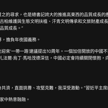
貫之的尋求，也是總書記誇大的推進高東西的品質成長的應
古柏維護與生態文明扶植、汗青文明傳承和文旅財產成
品質成長。”
界，擔負年夜國義務。
來‘一帶一路’建議提出10周年。一個加倍開放的中國不
席扎法爾·烏丁·馬哈茂德深信，中國必定會持續關閉懷抱
共濟，直面挑釁、攻堅克難，我深受激動。”習近平主席
家中熱意融融。