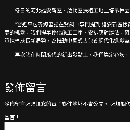
冬日的河北雄安新區，啟動區扶植工地上塔吊林立
“習近平
包養
總書記在賀詞中專門提到‘雄安新區拔
寒的挑釁，我們提早優化施工工序，安排應對辦法，確
質扶植成長新局勢，為推動中國式古
包養網
代化進獻氣
再次站在時間瓜代的新出發點上，我們篤定心坎、砥
發佈留言
發佈留言必須填寫的電子郵件地址不會公開。
必填欄
留言
*