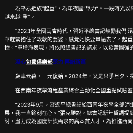
為平易近族“起重”，為年夜國“舉力”。一段時光以
越來越“重”。
“2023年全國兩會時代，習近平總書記鼓勵我們‘還
華趕緊抱住了軟軟的婆婆，感覺她快要暈過去了。起重機
控。”單增海表現，將依照總書記的請求，以發奮圖強
凝心
包養俱樂部
聚力 再譜新篇
歲聿云暮，一元復始。2024年，又是只爭旦夕、
在西南年夜學流程產業綜合主動化全國重點試驗室里
“2023年9月，習近平總書記給西南年夜學全部師
果，我一直銘刻在心。”張克勝說，總書記新年賀詞提
討，盡力成為國度計謀需求的高本質人才，為推進西南