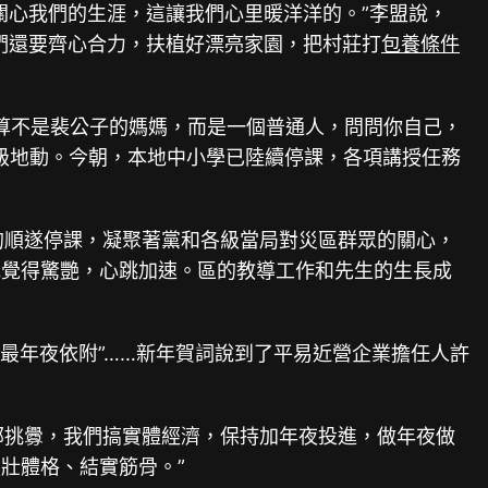
關心我們的生涯，這讓我們心里暖洋洋的。”李盟說，
們還要齊心合力，扶植好漂亮家園，把村莊打
包養條件
算不是裴公子的媽媽，而是一個普通人，問問你自己，
級地動。今朝，本地中小學已陸續停課，各項講授任務
的順遂停課，凝聚著黨和各級當局對災區群眾的關心，
他覺得驚艷，心跳加速。區的教導工作和先生的生長成
的最年夜依附”……新年賀詞說到了平易近營企業擔任人許
部挑釁，我們搞實體經濟，保持加年夜投進，做年夜做
壯體格、結實筋骨。”