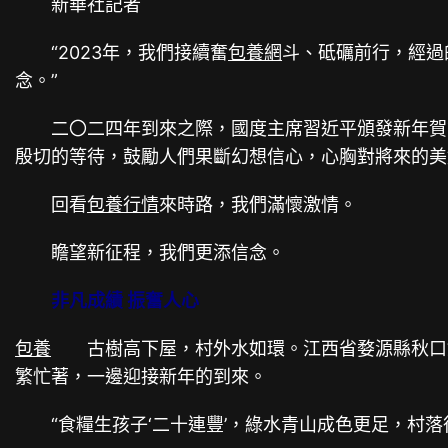
新華社記者
“2023年，我們接續奮
包養網
斗、砥礪前行，經過
念。”
二〇二四年到來之際，國度主席習近平頒發新年賀詞
殷切的等待，鼓勵人們果斷幻想信心，心胸對將來的美
回看
包養行情
來時路，我們滿懷激情。
瞻望新征程，我們更添信念。
非凡成績 振奮人心
包養
古樹高下屋，村外水如環。江西省婺源縣秋口鎮
繁忙著，一邊迎接新年的到來。
“食糧生孩子‘二十連豐’，綠水青山成色更足，村落