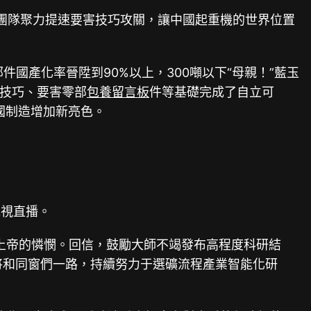
團隊聚力提速要害技巧攻關，讓中國起重機的世界位置
國產化率晉陞到90%以上，300噸以下“母親！”藍玉
點技巧、要害零部
包養留言板
件等基礎完成了自立可
國制造增加新亮色。
視直播。
上帝的憐憫。回信，鼓勵大師不竭發布高程度科研結
將和同窗們一路，持續努力于選礦流程產業智能化研