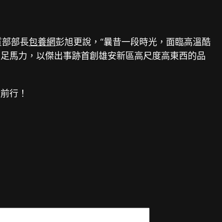
質部部長
包養網
彭旭更說，“曩昔一段時光，面臨高溫酷
開足馬力，以傑出事跡首創雄安新區高尺度高東西的品
前行！