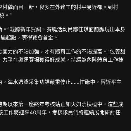
容村貌面目一新，良多在外務工的村平易近都回到村
饒。”
績。”凝聽新年賀詞，賽艇活動員鄒佳琪面前顯現出本身
沖過起點，奪得賽會首金。
國力的不竭加強，才有體育工作的不竭提高。”
包養甜
，力爭在奧運賽場獲得好成就，持續為內陸體育工作抹
內，海水過濾采集功課嚴重停止……忙碌中，習近平主
期以來第一座終年考核站正如火如荼扶植中，這些成
考核工作將迎來40周年，考核隊員們將連續展開研討任