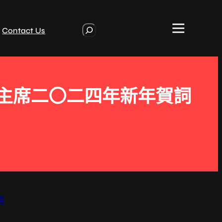
S
Contact Us
e
a
r
c
h
平主席二〇二四年新年賀詞
情