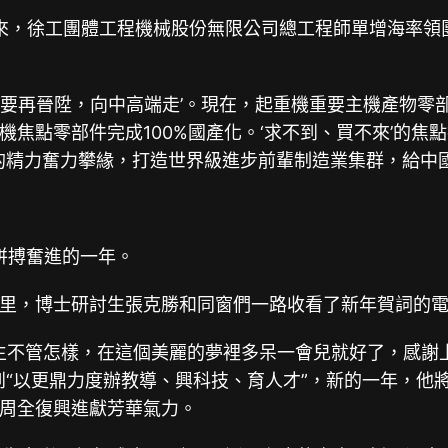
來，徐工團體工程機械股份無限公司總工程師單增海率領
要再晉陞，向中高端走’。現在，起重機重要主機產物零部件
焦點零部件完成100%國產化。‘求不到、買不來’的焦
的精力奮力攀緣，打造世界級進步前輩制造業集群，給中
拼搏奮進的一年。
，博士研討生張克勝和同窗們一路收看了新年賀詞的電
生不管怎樣，在這個美麗的夢裡多呆一會兒就好了，感謝
到“以更鼎力度辦教導、興科技、育人才”，新的一年，他
周全復興進獻芳華氣力。