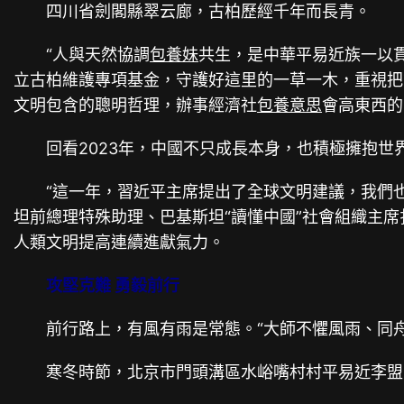
四川省劍閣縣翠云廊，古柏歷經千年而長青。
“人與天然協調
包養妹
共生，是中華平易近族一以
立古柏維護專項基金，守護好這里的一草一木，重視把
文明包含的聰明哲理，辦事經濟社
包養意思
會高東西的
回看2023年，中國不只成長本身，也積極擁抱世
“這一年，習近平主席提出了全球文明建議，我們也迎
坦前總理特殊助理、巴基斯坦“讀懂中國”社會組織主
人類文明提高連續進獻氣力。
攻堅克難 勇毅前行
前行路上，有風有雨是常態。“大師不懼風雨、同舟
寒冬時節，北京市門頭溝區水峪嘴村村平易近李盟