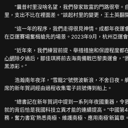
“曩昔村里沒啥名望，我們發家致富的門路很窄。自
里，支出不比在裡面差。”談起村里的變更，王土英翻
“這一年的程序，我們走得很見神情。成都年夜運會
在亞運賽場奮楫搶先的場景。2023年9月，杭州亞
“近年來，我們練習前提、舉措措施和保證程度都在
心網
除夕過后，鄒佳琪將前去海南備戰巴黎奧運會，“
黑添彩。”
浩瀚南年夜洋，“雪龍2”號劈波斬浪，不舍日夜。艉
席的新年賀詞經由過程收集電子訊號傳到船上。
“總書記在新年賀詞中提到一系列年夜國重器，令我
就的背后恰是我國科技立異才能的連續提高。”中國第4
務，奮力書寫‘熟悉南極、維護南極、應用南極’新篇章。