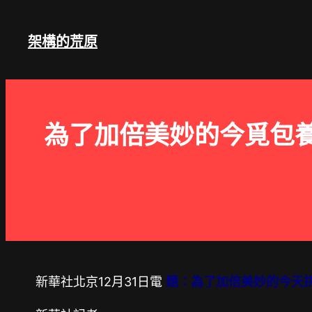
跳
至
架構的荒原
主
要
內
容
為了加倍美妙的今覓包養
新華社北京12月31日電
題：為了加倍美妙的今天