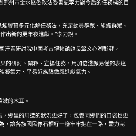
省鄭州市金水區委政法委書記李力對今后的任務標的目
’牴觸膠葛多元化解任務法，充足動員群眾、組織群眾、
作出新的更年夜進獻。”李力說。
國汗青研討院中國考古博物館館長鞏文心潮彭湃。
果的研討、闡釋、宣揚任務，用加倍淺顯易懂的表達
近族凝集力、平易近族驕傲感進獻氣力。
柔嫩的木耳。
長，鄉里的周遭的狀況更好了，
包養
同鄉們的口袋也更
作為，讓各族國民像石榴籽一樣牢牢抱在一路，盡力完