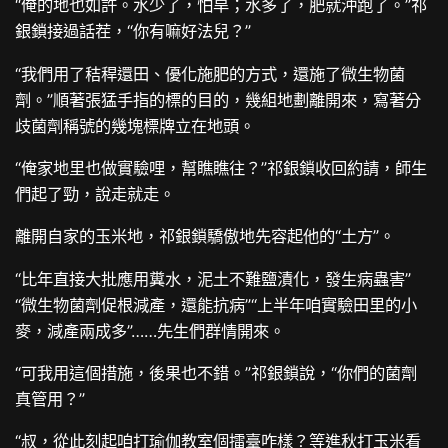
“俺的地也如許。水少了，怕旱；水多了，肥就沖跑了。”祁
銀鎖接過話茬，“你有嘛好法兒？”
“我們用了秸稈還田、優化施肥的方式，還施了微生物菌
劑。”順著張猛手指的標的目的，幾組地劃離開來，寫著分
歧菌劑稱號的幾塊標牌立在地頭。
“俺家地里也做實驗哩，幫瞧瞧往？”祁銀鎖收回約請，師生
們起了勁，說走就走。
離開自家的玉米地，祁銀鎖驕傲地先容起他的“土方”。
“比年直接大批應用糞水，泥土不難鹽漬化，發生病蟲害”
“微生物菌劑促根減產，還能抗病”“上半年咱實驗田里的小
麥，減產兩成多”……先生們群情開來。
“可我用這個措施，後果也不錯。”祁銀鎖說，“你們的菌劑
真管用？”
“叔，從此刻起咱打
瑜伽教室
個擂臺咋樣？等進秋打玉米看