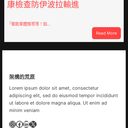
康檢查防伊波拉輸進
德
億
汽
嵐
車
辦
零
「餐飲業體檢等等！如…
公
件
室
:
Read More
訪
設
噴
談
計
鼻
｜
英
港
預
歌
啟
字
隊
動
當
續
戒
先、
鄉
架構的荒原
備
關
情
狀
口
Lorem ipsum dolor sit amet, consectetur
態
前
adipiscing elit, sed do eiusmod tempor incididunt
秀
移
傳
ut labore et dolore magna aliqua. Ut enim ad
各
醫
地
minim veniam
院
各
健
Instagram
Facebook
LinkedIn
X
部
康