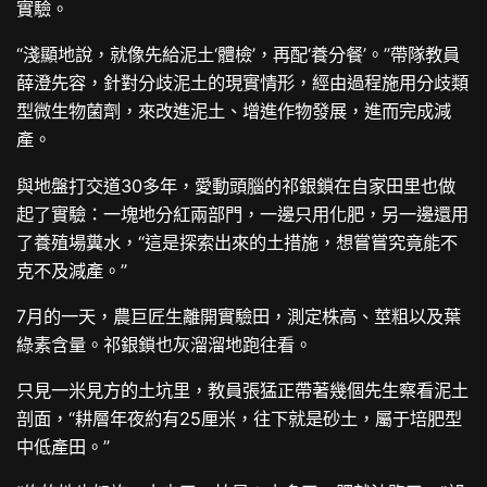
實驗。
“淺顯地說，就像先給泥土‘體檢’，再配‘養分餐’。”帶隊教員
薛澄先容，針對分歧泥土的現實情形，經由過程施用分歧類
型微生物菌劑，來改進泥土、增進作物發展，進而完成減
產。
與地盤打交道30多年，愛動頭腦的祁銀鎖在自家田里也做
起了實驗：一塊地分紅兩部門，一邊只用化肥，另一邊還用
了養殖場糞水，“這是探索出來的土措施，想嘗嘗究竟能不
克不及減產。”
7月的一天，農巨匠生離開實驗田，測定株高、莖粗以及葉
綠素含量。祁銀鎖也灰溜溜地跑往看。
只見一米見方的土坑里，教員張猛正帶著幾個先生察看泥土
剖面，“耕層年夜約有25厘米，往下就是砂土，屬于培肥型
中低產田。”