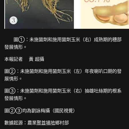
圖①：未施菌劑和施用菌劑玉米（右）成熟期的穗部
發展情形。
本報記者 黃 超攝
圖②：未施菌劑和施用菌劑玉米（左）年夜喇叭口期的發
展情形。
圖③：未施菌劑和施用菌劑玉米（右）抽雄吐絲期的根系
發展情形。
圖②③均為劉詠梅攝（國民視覺）
數據起源：農業
聚首場地
鄉村部