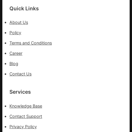
門
檢
盡
Quick Links
查
心
防
盡
About Us
伊
力
波
Policy
搶
拉
險
Terms and Conditions
輸
救
進
災
Career
Blog
Contact Us
Services
Knowledge Base
Contact Support
Privacy Policy