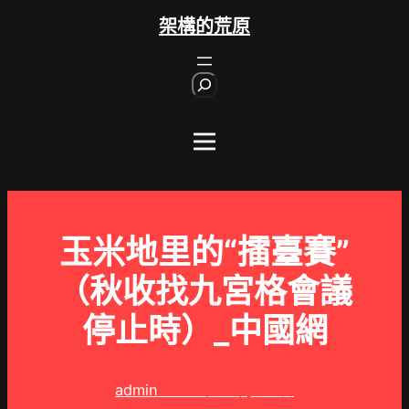
跳
架構的荒原
至
主
S
要
e
內
a
r
容
c
h
玉米地里的“擂臺賽”
（秋收找九宮格會議
停止時）_中國網
admin
2024 年 12 月 15 日