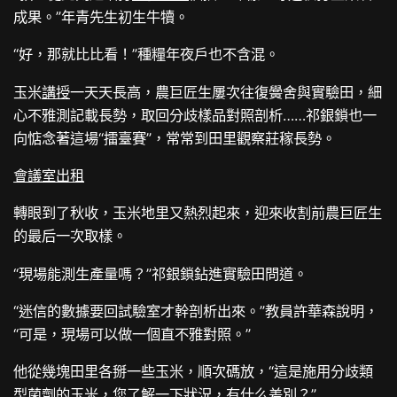
成果。”年青先生初生牛犢。
“好，那就比比看！”種糧年夜戶也不含混。
玉米
講授
一天天長高，農巨匠生屢次往復黌舍與實驗田，細
心不雅測記載長勢，取回分歧樣品對照剖析……祁銀鎖也一
向惦念著這場“擂臺賽”，常常到田里觀察莊稼長勢。
會議室出租
轉眼到了秋收，玉米地里又熱烈起來，迎來收割前農巨匠生
的最后一次取樣。
“現場能測生產量嗎？”祁銀鎖鉆進實驗田問道。
“迷信的數據要回試驗室才幹剖析出來。”教員許華森說明，
“可是，現場可以做一個直不雅對照。”
他從幾塊田里各掰一些玉米，順次碼放，“這是施用分歧類
型菌劑的玉米，您了解一下狀況，有什么差別？”