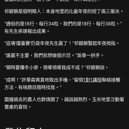
祁銀鎖是個明眼人：本身地里的比最年夜的短了兩三厘米。
“通俗的是16行、每行34粒，我們的是18行、每行38粒。”
有先生疾速報出成果。
“這場‘擂臺賽’仍是年夜先生贏了！”祁銀鎖豎起年夜拇指。
“誰贏不主要，我們就想做個示范。”吳偉一拱手。
“頓時要種冬小麥，領導領導我成不成？”祁銀鎖說。
“成啊！”許華森爽直地取出手機，“留個
1對1講授
聯絡接觸
方法，有啥題目隨時找我。”
圍攏過去的農人也群情開了，越說越熱烈。玉米地里泛動著
豐產的喜悅。