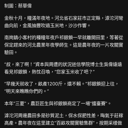
制圖：蔡華偉
金秋十月，糧滿年夜地。河北省石家莊市正定縣，滹沱河彎
曲向前，金風抽豐吹過玉米地，沙沙作響。
南崗鎮小客村的種糧年夜戶祁銀鎖一早就離開田里，等著從
保定趕來的河北農業年夜學師生。這是農年夜的一片攻關實
驗田。
“叔，來了啊！”資本與周遭的狀況迷信學院博士生吳偉遠遠
看見祁銀鎖，熱忱召喚，“您家玉米收了吧？”
“早幾天就收了，畝產1200斤，還不賴。”祁銀鎖迎上往，
“明天來瞧瞧你們的。”
本年“三夏”，農巨匠生與祁銀鎖商定了一場“擂臺賽”。
滹沱河周邊農田多是砂質泥土，保水保肥性差，晦氣于莊稼
高產。農年夜在這里建立“百畝攻關實驗集群”，按期采樣做