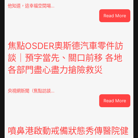
他知道，這幸福空間場…
:
Read More
潮
安
東
鳳
焦點OSDER奧斯德汽車零件訪
陳
談｜預字當先、關口前移 各地
氏
同
各部門盡心盡力搶險救災
鄉
會
慶
70
央視網新聞（焦點訪談…
周
:
Read More
年
焦
擬
點
編
OSDE
族
奧
噴鼻港啟動戒備狀態秀傳醫院健
譜
斯
組