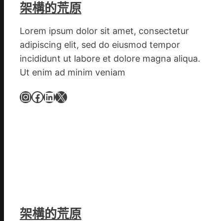
臨
架構的荒原
沂
市
Lorem ipsum dolor sit amet, consectetur
國
adipiscing elit, sed do eiusmod tempor
民
incididunt ut labore et dolore magna aliqua.
病
Ut enim ad minim veniam
院
高
Instagram
Facebook
LinkedIn
X
擎
黨
旗
沖
鋒
在
疫
情
防
架構的荒原
控