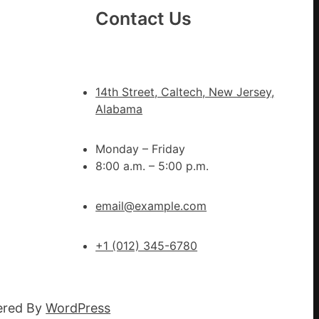
計
Contact Us
g
|
我
在
14th Street, Caltech, New Jersey,
鏈
Alabama
博
會
Monday – Friday
挑
8:00 a.m. – 5:00 p.m.
戰
拼
出
email@example.com
一
條
+1 (012) 345-6780
全
球
供
ered By
WordPress
應