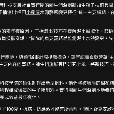
利用科技支農社會實行團的師生們深刻新疆生孩子扶植兵
干播濕出’棉田
小樹屋
水源靜態變更特征”這一主要課題，
長的兩年夜原因，‘干播濕出’技巧在緩解泥土鹽堿化、節
教員侯振安說，“團隊的重要義務是監測泥土水鹽變更，
支實行團隊，繚繞“辦事計謀挺膺擔負，鑄牢認識貢獻芳華”
項主要內在的事務。師生們施展專門研究上風，將新技巧
科技學院的師生制作出新型飼料。他們將破壞后的棉花
秸稈釀成優質的牛羊粗飼料。實行團師生們深刻本地養
完成效益最年夜化。
了100克，抗病、抗應激才能有所晉陞。”圖木舒克安