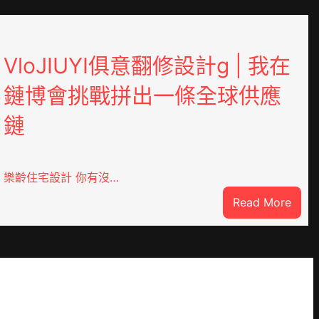
VloJIUYI俱意翻修設計g | 我在
鏈博會挑戰拼出一條全球供應
鏈
樂齡住宅設計 你有沒…
:
Read More
DER
VloJ
俱
意
翻
修
設