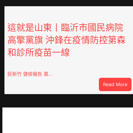
這就是山東丨臨沂市國民病院
高擎黨旗 沖鋒在疫情防控第森
和診所疫苗一線
民新竹 健檢報告 異…
:
Read More
這
就
是
山
東
丨