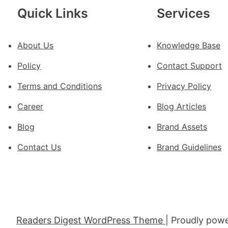
慶
Quick Links
Services
初
次
About Us
Knowledge Base
公
布
Policy
Contact Support
伊
蚊
Terms and Conditions
Privacy Policy
監
Career
Blog Articles
測
數
Blog
Brand Assets
據
Contact Us
Brand Guidelines
Readers Digest WordPress Theme
| Proudly pow