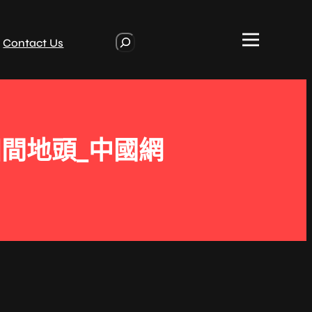
S
Contact Us
e
a
r
c
h
間地頭_中國網