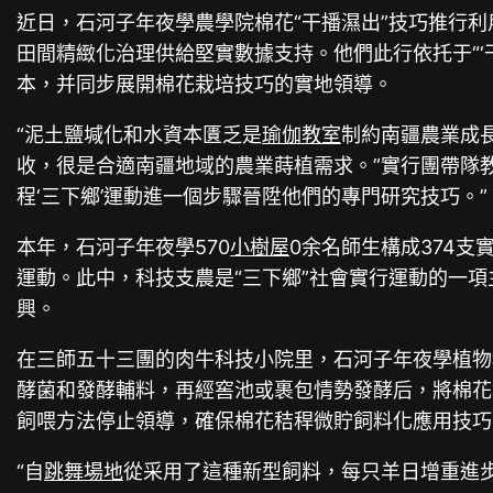
近日，石河子年夜學農學院棉花“干播濕出”技巧推行
田間精緻化治理供給堅實數據支持。他們此行依托于“‘
本，并同步展開棉花栽培技巧的實地領導。
“泥土鹽堿化和水資本匱乏是
瑜伽教室
制約南疆農業成
收，很是合適南疆地域的農業蒔植需求。”實行團帶隊
程‘三下鄉’運動進一個步驟晉陞他們的專門研究技巧。”
本年，石河子年夜學570
小樹屋
0余名師生構成374
運動。此中，科技支農是“三下鄉”社會實行運動的一
興。
在三師五十三團的肉牛科技小院里，石河子年夜學植物
酵菌和發酵輔料，再經窖池或裹包情勢發酵后，將棉花
飼喂方法停止領導，確保棉花秸稈微貯飼料化應用技巧
“自
跳舞場地
從采用了這種新型飼料，每只羊日增重進步