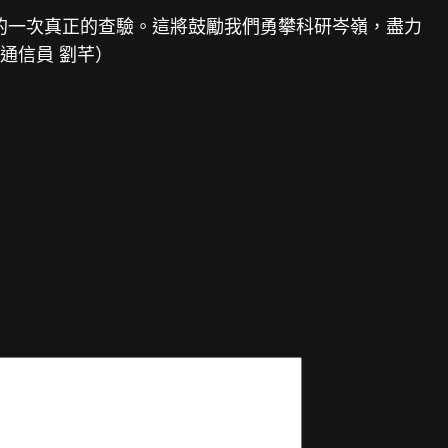
的一次真正的查驗。這將鼓勵我們勇攀科研岑嶺，盡力
通信員 劉芊）