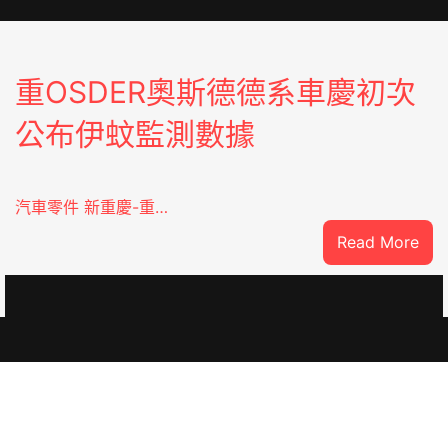
重OSDER奧斯德德系車慶初次
公布伊蚊監測數據
汽車零件 新重慶-重…
:
Read More
重
OS
奧
斯
德
德
系
車