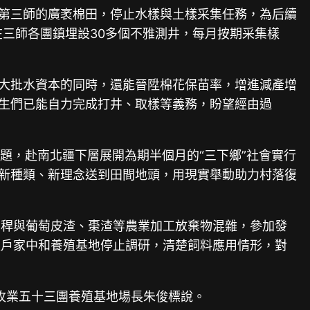
團第三師的廣袤棉田，停止水樣與土樣采集任務，為后續
在三師各團鎮埋設30多個不雅測井，每月按期采集樣
儉大批水資本的同時，還能晉陞棉花保苗率，增進減產增
先生們已能自力完成打井、取樣等義務，盼望經由過
主題，赴南北疆下層展開為期半個月的“三下鄉”社會實行
、新種類、新理念送到田間地頭，用現實舉動助力村落復
秸稈與葡萄皮渣、棗渣等農業加工放棄物混雜，參加發
殖戶家中和養殖基地停止調研，清楚飼料應用情形，對
欣牧業五十三團養殖基地場長朱俊標說。