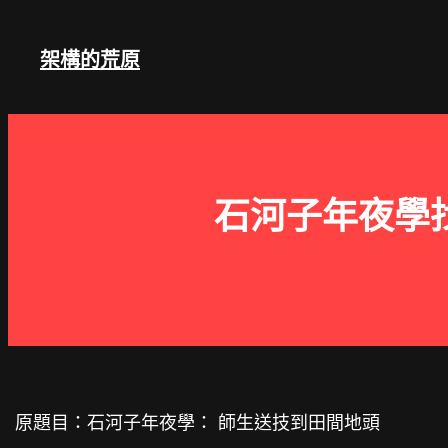
跳
至
架構的荒原
主
要
內
容
石河子年夜學
原題目：石河子年夜學： 師生送技到田間地頭