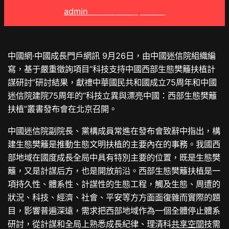
admin
2024 年 12 月 22 日
中國網·中國成長門戶網訊 9月26日，由中國迷信院組織編
寫，基于嚴重徵詢項目“科技支持中國西部生態樊籬扶植計
謀研討”研討結果，獻禮中華國民共和國成立75周年和中國
迷信院建院75周年的“科技立異與漂亮中國：西部生態樊籬
扶植”叢書發布會在北京召開。
中國迷信院副院長、黨構成員常進在發布會致辭中指出，構
建生態樊籬是推動生態文明扶植的主要內在的事務。我國西
部地域在國度成長全局中具有特別主要的位置，既是生態樊
籬，又是計謀后方，也是開放前沿。西部生態樊籬扶植是一
項持久性、體系性、計謀性的生態工程，觸及生態、周遭的
狀況、科技、經濟、社會、平安等方方面面復雜而實際的題
目，影響普遍深遠，需求把西部地域作為一個全體停止體系
研討，從計謀和全局上熟悉成長紀律、理清科
共享空間
技需