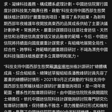
求、凝練科技義務、構成體系處理計劃。中國迷信院實行國
度計謀科技氣力職責任務，啟動“科技支持中國西部生態樊
籬扶植計謀研討”嚴重徵詢項目，獲得了系列結果，為新時
期西部年夜維護年夜開放高東西的品質成長供給了主要決議
計劃參考。常進誇大，嚴重計謀題目往往是社會迷信、天然
迷信和治理迷信高度穿插又彼此融會的範疇。今后，中國迷
信院將持續面向國度嚴重計謀需求，有組織地展開全局性、
綜合性、跨學科、跨範疇的嚴重題目研討，不竭為漂亮中國
和科技強國扶植進獻更多立異聰明和氣力。
“科技支持中國西部生態樊籬
講座場地
扶植計謀研討”總體構
成員、綜合組組長、總陳述草擬組組長潘教峰研討員先容了
叢書的總體研討情形。2021年9月正式啟動的“科技支持中
國西部生態樊籬扶植計謀研討”嚴重徵詢項目，是一項年夜
範圍、體系性的智庫題目研討。由中國迷信院院長侯開國院
士總擔任，依托中國迷信院科技計謀徵詢研討院專門研究化
智庫研討團隊，保持體系不雅念，鼎力推動研討形式和機制
立異，集聚了中國迷信院院表裡60余家科研機構、高級院