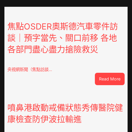
焦點OSDER奧斯德汽車零件訪
談｜預字當先、關口前移 各地
各部門盡心盡力搶險救災
央視網新聞（焦點訪談…
:
Read More
焦
點
OSDE
奧
噴鼻港啟動戒備狀態秀傳醫院健
斯
康檢查防伊波拉輸進
德
汽
車