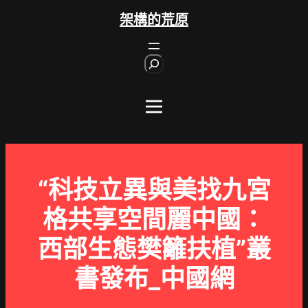
跳
架構的荒原
至
主
S
要
e
內
a
r
容
c
h
“科技立異與美找九宮
格共享空間麗中國：
西部生態樊籬扶植”叢
書發布_中國網