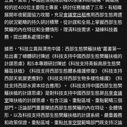
校的近400位主要院士專家，研討任務連續了三年，有組織
展開年夜範圍協力攻關，充足
會議室出租
應用西部生態周遭
的狀況範疇的持久研討積聚，從計謀和全局上掌握西部生態
樊籬的內在特征和全體情形，理清科技需求，凝練科技義
務，提出體系處理計劃。
據悉，“科技立異與漂亮中國：西部生態樊籬扶植”叢書第一
批出書了總體研討陳述《科技支持中國西部生態樊籬扶植的
計謀思慮》和5本專題研討陳述《科技支持青躲高原生態樊
籬區扶植》《科技支持西部生態體系維護修復》《科技支持
西部天氣變更應對》《科技支持西部生物多樣性維護》《科
技支持西部水資本綜合應用》。《科技支持中國西部生態樊
籬扶植的計謀思慮》是對科技支持中國西部生態屏
共享會議
室
障扶植的計謀思慮，包含泛論、重點區域、重點範疇三個
部門。泛論部門重要闡述西部生態樊籬的內在特征、全體情
形，以及科技支持西部生態樊籬扶植的計謀系統、嚴重義務
和政策保證。重點區域、重點
共享空間
範疇部門既支持泛論