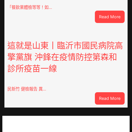
零
「餐飲業體檢等等！如…
件
:
Read More
訪
噴
談
鼻
｜
港
預
啟
這就是山東丨臨沂市國民病院高
字
動
當
擎黨旗 沖鋒在疫情防控第森和
戒
先、
備
關
診所疫苗一線
狀
口
態
前
秀
移
傳
民新竹 健檢報告 異…
各
醫
地
:
Read More
院
各
這
健
部
就
康
門
是
檢
盡
山
查
心
東