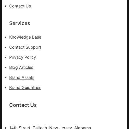
森
Contact Us
和
診
所
Services
疫
苗
Knowledge Base
一
線
Contact Support
Privacy Policy
Blog Articles
Brand Assets
Brand Guidelines
Contact Us
14th Street, Caltech, New Jersey, Alabama