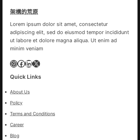
防
盡
丨
伊
力
架構的荒原
臨
波
搶
沂
拉
險
Lorem ipsum dolor sit amet, consectetur
市
輸
救
adipiscing elit, sed do eiusmod tempor incididunt
國
進
災
民
ut labore et dolore magna aliqua. Ut enim ad
病
minim veniam
院
高
Instagram
Facebook
LinkedIn
X
擎
黨
Quick Links
旗
沖
About Us
鋒
在
Policy
疫
Terms and Conditions
情
防
Career
控
Blog
第