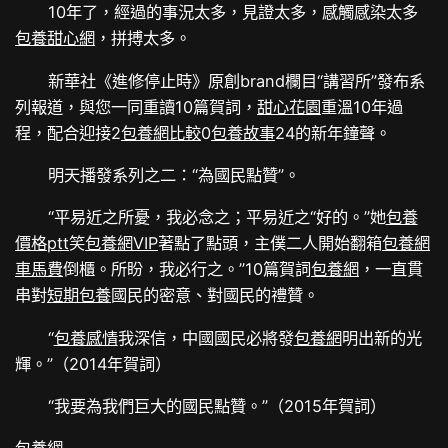
10年了，經過的事況太多，見證太多，感觸感染太多
包養甜心網
，拼搏太多。
新華社《進修停止時》原創brand欄目“講習所”發布系
列報道，與您一同重讀10篇賀詞，
甜心花園
重溫10年過
程，配合迎接2
包養網比較
0
包養故事
24的新年鐘聲。
明天播發系列之二：“為國民點贊”。
“平易近之所憂，我必念之；平易近之“好的。”她
包養
價格ptt
笑
包養網VIP
著點了點頭，主僕二人開始翻箱
包養網
車馬費
倒櫃。所盼，我必行之。”10篇賀詞
包養網
，一直貫
串對
短期包養
國民的密意、對國民的禮贊。
“
包養感情
我深信，中國國民必將發
包養網
明出新的光
輝。”（2014年賀詞）
“我要為我們巨大的國民點贊。”（2015年賀詞）