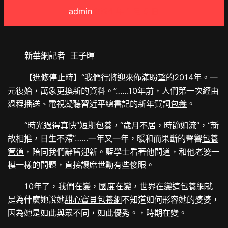
admin
2024 年 1 月 5 日
新華網記者 王子暉
【進修停止時】“我們行將迎來佈滿盼望的2014年。一
元復始，萬象更換新的資料。”……10年前，人們第一次經由
過程播送、電視凝聽習近平總書記的新年賀詞
包養
。
“時光過得真快”
短期包養
，“歲月不居，時節如流”，“新
故相推，日生不滯”……一年又一年，暖和而果斷的聲響
包養
管道
，陪同我們辭舊迎新。藍學士看著他問道，和他老婆一
模一樣的問題，直接讓席世勳有些傻眼。
10年了，我們在變，國度在變，世界在變這
包養網
就
是為什麼她說她
甜心寶貝包養網
不知道如何形容她的婆婆，
因為她是如此與眾不同，如此優秀。，時期在變。