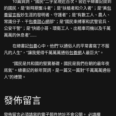
10篇賀詞，“國民”二字呈現近百次。習近平總書記提到
的國民，是“新時期奮斗者”；是“扶植者和介入者”；是“美
包
養留言板
妙生涯的發明者、守護者”；是“有數工人、農人、
常識分子、干
包養甜心網
部”；是“國民束縛軍和武警官兵、
公安干警”；是“快遞小哥、環衛工人、出租車司機以及千萬
萬萬的休息者”……
在總書記
包養
心中，他們“以通俗人的平常書寫了不服
凡的人生”，“讓我覺得千萬萬萬通俗
包養網
人最巨大”。
“國民是共和國的堅實基礎，國民是我們在朝的最年夜
底氣”。總書記的新年賀詞，是一篇又一篇對“千萬萬萬通俗
人”的禮贊。
發佈留言
發佈留言必須填寫的電子郵件地址不會公開。
必填欄