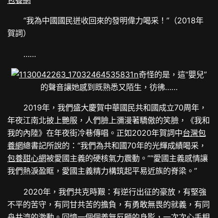
包養網
“我為中國國民迸收回來的發明偉力喝采！”（2018年
賀詞）
……
奇怪的是，這“嬰兒”
的聲音讓她感到既熟悉又陌生，彷彿……
2019年，我們盛大慶賀中華國民共和國成立70周年，
年夜江南北披上艷服，人們臉上瀰漫著驕傲的笑臉，《我和
我的內陸》在年夜街冷巷傳唱。正如2020年賀詞中
台灣包
養網
總書記所說的：“我們為共和國70年的光輝成績喝采，
包養甜心網
被愛國主義的硬核氣力震動。”“愛國主義感情讓
我們熱淚盈眶，愛國主義精力構筑起平易近族的脊梁。”
2020年，我們共克時艱：有逆行出征的豪放，有堅強
不平的苦守，有同甘共苦的擔負，有勇敢無畏的就義，有同
舟共濟的激動。回憶一個個義無反顧的身影，一次次心手相