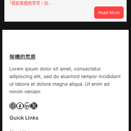
零
「餐飲業體檢等等！如…
公
件
室
:
Read More
訪
設
噴
談
計
鼻
｜
英
港
預
歌
啟
字
隊
動
當
續
戒
先、
鄉
架構的荒原
備
關
情
狀
口
Lorem ipsum dolor sit amet, consectetur
態
前
adipiscing elit, sed do eiusmod tempor incididunt
秀
移
傳
ut labore et dolore magna aliqua. Ut enim ad
各
醫
地
minim veniam
院
各
健
Instagram
Facebook
LinkedIn
X
部
康
門
檢
盡
Quick Links
查
心
防
盡