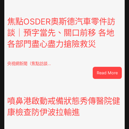
安
東
鳳
焦點OSDER奧斯德汽車零件訪
陳
談｜預字當先、關口前移 各地
氏
同
各部門盡心盡力搶險救災
鄉
會
慶
70
央視網新聞（焦點訪談…
周
:
Read More
年
焦
擬
點
編
OSDE
族
奧
噴鼻港啟動戒備狀態秀傳醫院健
譜
斯
組
康檢查防伊波拉輸進
德
億
汽
嵐
車
辦