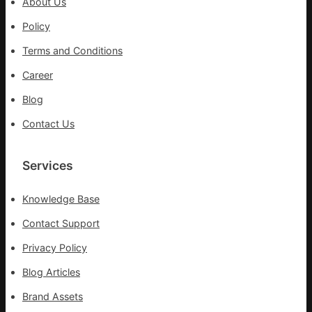
About Us
伊
力
波
Policy
搶
拉
險
Terms and Conditions
輸
救
進
災
Career
Blog
Contact Us
Services
Knowledge Base
Contact Support
Privacy Policy
Blog Articles
Brand Assets