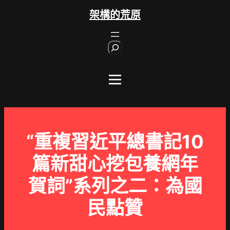
跳
架構的荒原
至
主
S
要
e
內
a
r
容
c
h
“重複習近平總書記10
篇新甜心挖包養網年
賀詞”系列之二：為國
民點贊