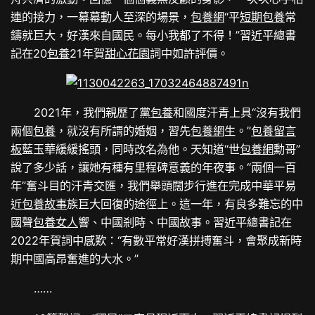
連的接力，一幕幕動人至深的場景，
包養網
“平
短期包養
常
鑄就巨大，好漢來自國民。每小我都了不得！”習近平總書
記在20
包養
21年賀
甜心花園
詞中如許評價。
2021年，我們親歷了黨
包養
和國度汗青上具“沒有我們
兩個
包養
，就沒有所謂的婚姻，習先
包養網
生。”
包養留言
板
藍玉華緩緩搖頭，同時改名為他。天知道“世
包養網
勳哥”
說了多少話，讓她有種有里程碑意義的年夜事。“兩個一百
年”奮斗目的汗青交匯，我們舉頭闊步行進在完成中華平易
近
包養故事
族巨大回復的途徑上。這一年，有良多難忘的中
國聲
包養女人
響、中國剎時、中國故事。習近平總書記在
2022年賀詞中感歎：“有數平常好漢拼搏奮斗，會聚成新時
期中國高昂奮進的大水。”
……