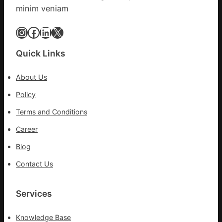
病
minim veniam
院
高
Instagram
Facebook
LinkedIn
X
擎
黨
Quick Links
旗
沖
About Us
鋒
在
Policy
疫
Terms and Conditions
情
防
Career
控
Blog
第
森
Contact Us
和
診
所
Services
疫
苗
Knowledge Base