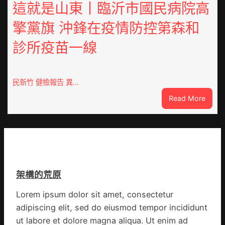
啟
這就是山東丨臨沂市國民病院高
字
動
當
擎黨旗 沖鋒在疫情防控第森和
戒
先、
備
關
診所疫苗一線
狀
口
態
前
秀
移
傳
民新竹 健檢報告 異…
各
醫
地
:
Read More
院
各
這
健
部
就
康
門
是
檢
盡
山
查
心
東
防
盡
丨
伊
力
架構的荒原
臨
波
搶
沂
拉
險
Lorem ipsum dolor sit amet, consectetur
市
輸
救
adipiscing elit, sed do eiusmod tempor incididunt
國
進
災
民
ut labore et dolore magna aliqua. Ut enim ad