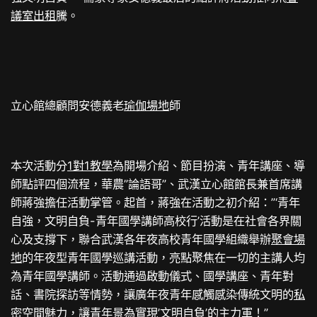
議室出租
騰。
立心館總顧問安德義老
瑜伽場地
師
本次活動分
1對1教學
為開場介紹、節目扮演、青年講座、導
師點評四個流程，華農”論語哥”、武漢立心館館長兼首席講
師蔣強擔任活動掌管。起首，蔣強在活動之初介紹：”‘青年
自強，文明自負-青年國學講師高校行’活動是在社會各界關
心及支撐下，聯合武漢各年夜高校青年國學組織舉辦
聚會場
地
的年夜型青年國學巡講活動，亮點聚焦在一切的主講人均
為青年國學講師。活動通過啟動儀式、國學講座、青年對
話、書院探訪等情勢，讓廣年夜青年感觸感染傳統文明的
私
密空間
魅力，讓青年景為實現’文明自負’的主力軍！”