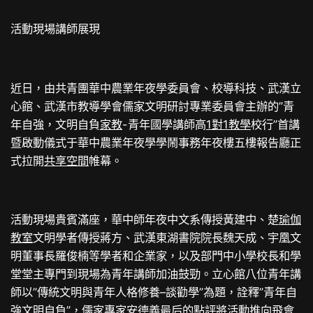
活動現場講師展現
近日，由共青團華中農業年夜學委員會、校導科技、武漢立
心館、武漢市教導學會儒家文明研討專業委員會主辦的”青
年自強，文明自負
家教
-青年國學講師高
1對1教學
校行”首講
暨啟動儀式于華中農業年夜學學鬧事務年夜樓五樓報告廳正
式拉開
共享空間
帷幕。
活動現場貴賓滿座，華中師年夜中文系傳授黃建中、楚
瑜伽
教室
文明學者傳授蔣方、武漢東湖書院院長魏天成、宇凰文
明董事長羅俊楠等學者和企業家，以及部門中小學校長和學
堂堂主專門到現場為青年講師加油鼓勁。立心館八位青年講
師以”傳統文明與青年人格修養–談勸學”為題，詮釋”青年自
強文明自負”，儒家專家安德義最后的點評將活動推向飛
會