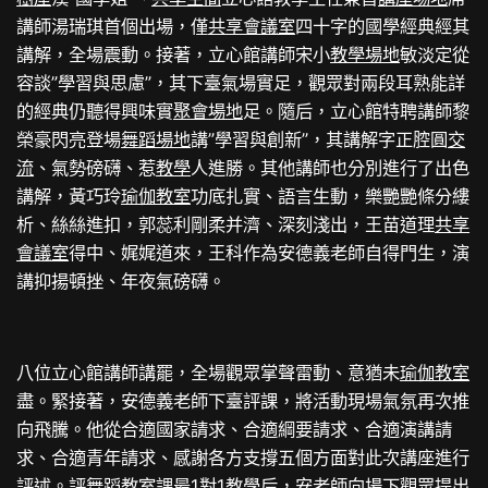
講師湯瑞琪首個出場，僅
共享會議室
四十字的國學經典經其
講解，全場震動。接著，立心館講師宋小
教學場地
敏淡定從
容談”學習與思慮”，其下臺氣場實足，觀眾對兩段耳熟能詳
的經典仍聽得興味實
聚會場地
足。隨后，立心館特聘講師黎
榮豪閃亮登場
舞蹈場地
講”學習與創新”，其講解字正腔圓
交
流
、氣勢磅礴、惹
教學
人進勝。其他講師也分別進行了出色
講解，黃巧玲
瑜伽教室
功底扎實、語言生動，樂艷艷條分縷
析、絲絲進扣，郭蕊利剛柔并濟、深刻淺出，王苗道理
共享
會議室
得中、娓娓道來，王科作為安德義老師自得門生，演
講抑揚頓挫、年夜氣磅礴。
八位立心館講師講罷，全場觀眾掌聲雷動、意猶未
瑜伽教室
盡。緊接著，安德義老師下臺評課，將活動現場氣氛再次推
向飛騰。他從合適國家請求、合適綱要請求、合適演講請
求、合適青年請求、感謝各方支撐五個方面對此次講座進行
評述。評
舞蹈教室
課最
1對1教學
后，安老師向場下觀眾提出