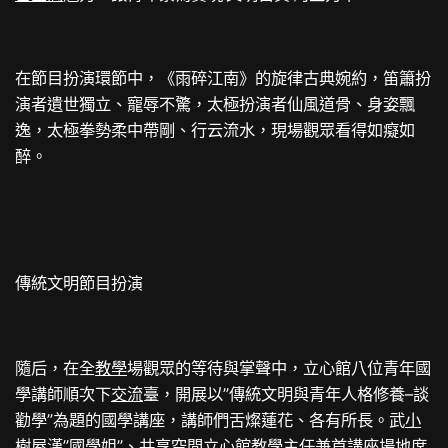
在節目扮演環節中，《雨碎江南》的旋律古典婉約，笛簫扮
演者遺世獨立、寵辱不驚，太極扮演者仙風道骨、身姿飄
逸，太極拳勢柔中帶剛、行云流水，現場觀眾看得如癡如
醉。
傳統文明節目扮演
隨后，在全
教學
場觀眾的等待與掌聲中，立心館八位青年國
學講師順次下
交流
臺，開展以”傳統文明與青年人格修養–談
勸學”為題的國學講座，講師們舌燦蓮花、各有所長。武
小
樹屋
漢”國學姐”、
共享空間
立心館教學主任兼首
講座場地
席