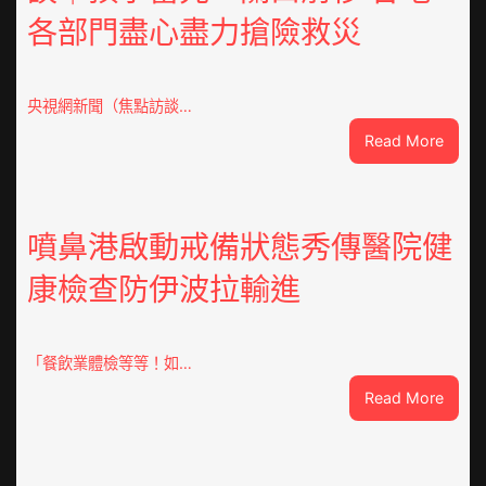
各部門盡心盡力搶險救災
央視網新聞（焦點訪談…
:
Read More
焦
點
OSDE
奧
噴鼻港啟動戒備狀態秀傳醫院健
斯
康檢查防伊波拉輸進
德
汽
車
零
「餐飲業體檢等等！如…
件
:
Read More
訪
噴
談
鼻
｜
港
預