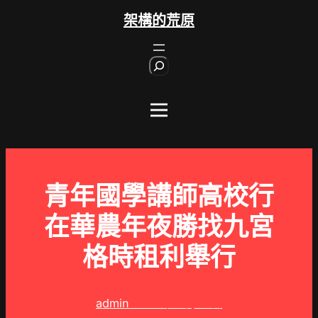
跳
架構的荒原
至
主
S
要
e
內
a
r
容
c
h
青年國學講師高校行
在華農年夜勝找九宮
格時租利舉行
admin
2025 年 1 月 6 日