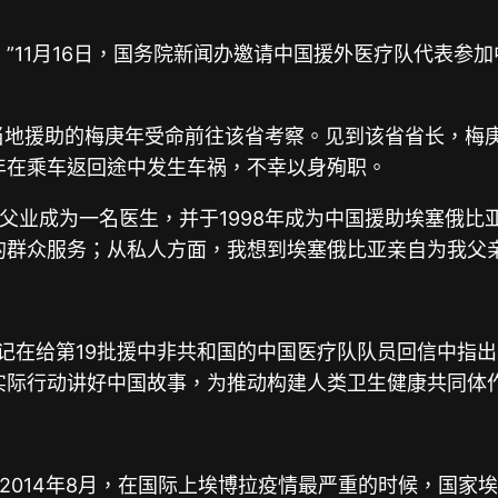
”11月16日，国务院新闻办邀请中国援外医疗队代表参
当地援助的梅庚年受命前往该省考察。见到该省省长，梅
年在乘车返回途中发生车祸，不幸以身殉职。
父业成为一名医生，并于1998年成为中国援助埃塞俄比
的群众服务；从私人方面，我想到埃塞俄比亚亲自为我父
书记在给第19批援中非共和国的中国医疗队队员回信中指
实际行动讲好中国故事，为推动构建人类卫生健康共同体
2014年8月，在国际上埃博拉疫情最严重的时候，国家