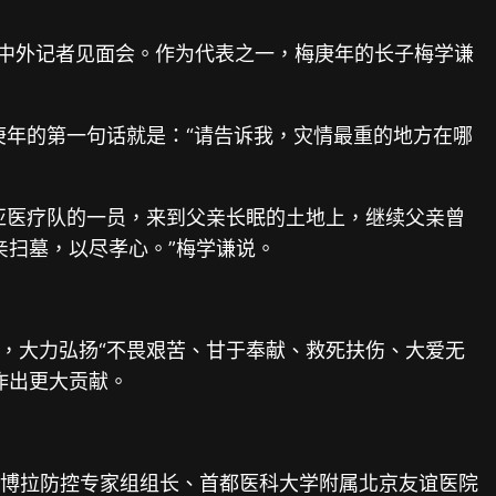
加中外记者见面会。作为代表之一，梅庚年的长子梅学谦
庚年的第一句话就是：“请告诉我，灾情最重的地方在哪
亚医疗队的一员，来到父亲长眠的土地上，继续父亲曾
亲扫墓，以尽孝心。”梅学谦说。
出，大力弘扬“不畏艰苦、甘于奉献、救死扶伤、大爱无
作出更大贡献。
埃博拉防控专家组组长、首都医科大学附属北京友谊医院