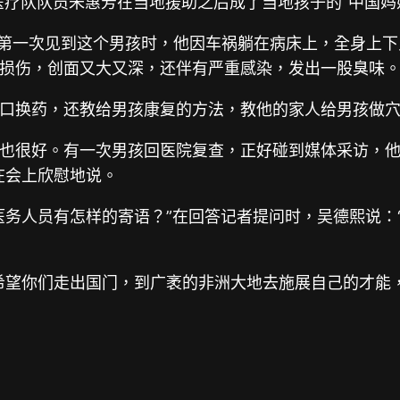
医疗队队员朱惠芳在当地援助之后成了当地孩子的“中国妈
惠芳第一次见到这个男孩时，他因车祸躺在病床上，全身上
损伤，创面又大又深，还伴有严重感染，发出一股臭味
口换药，还教给男孩康复的方法，教他的家人给男孩做
也很好。有一次男孩回医院复查，正好碰到媒体采访，他冲
在会上欣慰地说。
医务人员有怎样的寄语？”在回答记者提问时，吴德熙说：
希望你们走出国门，到广袤的非洲大地去施展自己的才能