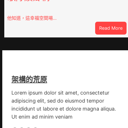
他知道，這幸福空間場…
:
Read More
潮
安
東
鳳
陳
氏
同
架構的荒原
鄉
會
Lorem ipsum dolor sit amet, consectetur
慶
adipiscing elit, sed do eiusmod tempor
70
incididunt ut labore et dolore magna aliqua.
周
Ut enim ad minim veniam
年
擬