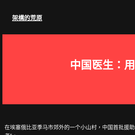
跳
至
架構的荒原
主
要
內
容
中国医生：用
在埃塞俄比亚季马市郊外的一个小山村，中国首批援助