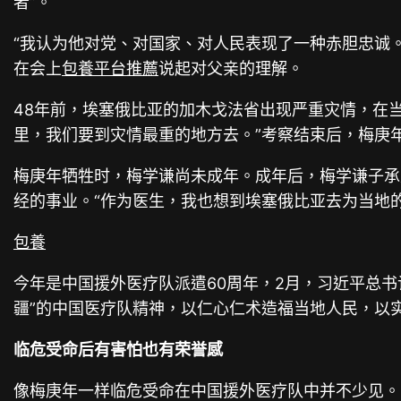
者”。
“我认为他对党、对国家、对人民表现了一种赤胆忠诚。
在会上
包養平台推薦
说起对父亲的理解。
48年前，埃塞俄比亚的加木戈法省出现严重灾情，在
里，我们要到灾情最重的地方去。”考察结束后，梅庚
梅庚年牺牲时，梅学谦尚未成年。成年后，梅学谦子承
经的事业。“作为医生，我也想到埃塞俄比亚去为当地
包養
今年是中国援外医疗队派遣60周年，2月，习近平总
疆”的中国医疗队精神，以仁心仁术造福当地人民，以
临危受命后有害怕也有荣誉感
像梅庚年一样临危受命在中国援外医疗队中并不少见。