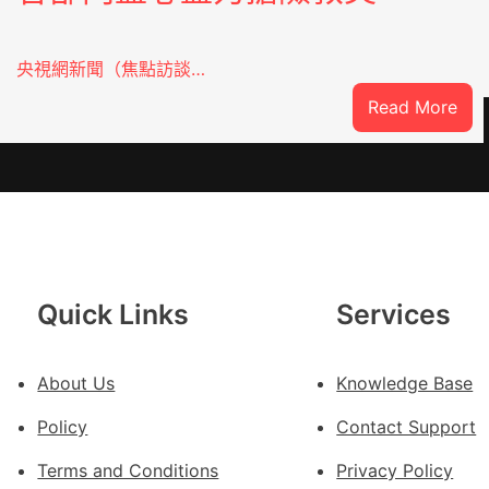
央視網新聞（焦點訪談…
:
Read More
焦
點
OS
奧
斯
德
汽
Quick Links
Services
車
零
件
About Us
Knowledge Base
訪
Policy
Contact Support
談
｜
Terms and Conditions
Privacy Policy
預