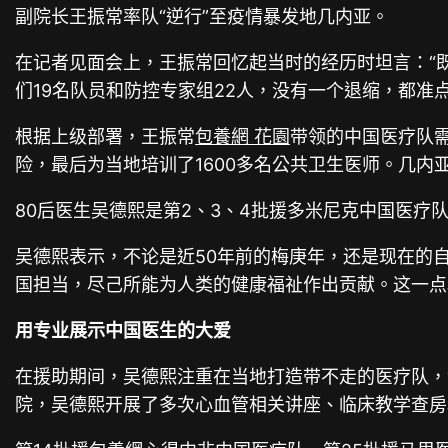
副院长王振常率队“逆行”至疫情暴发地几内亚。
在记者见面会上，王振常回忆起当时的经历时坦言：“
们19名队员和防控专家组22人，没有一个退缩，都准
根据上级部署，王振常
包養網 花園
带领的中国医疗队需
险，最后为当地培训了1600多名公共卫生医师。几内
80后医生吴德熙是第2、3、4批援多米尼克中国医疗
吴德熙表示，不论是近50年前的梅庚年，还是现在的
国担当，尽己所能为人类的健康福祉作出贡献。这一点
用专业展示中国医生的大爱
在援助期间，吴德熙注重在当地打造带不走的医疗队，
院，吴德熙开展了多次心血管相关讲座、临床教学查房