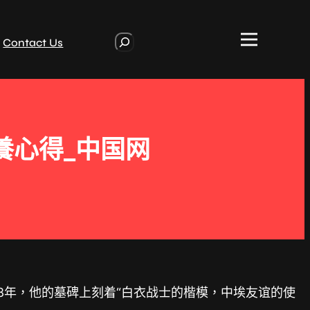
S
Contact Us
e
a
r
c
h
養心得_中国网
8年，他的墓碑上刻着“白衣战士的楷模，中埃友谊的使