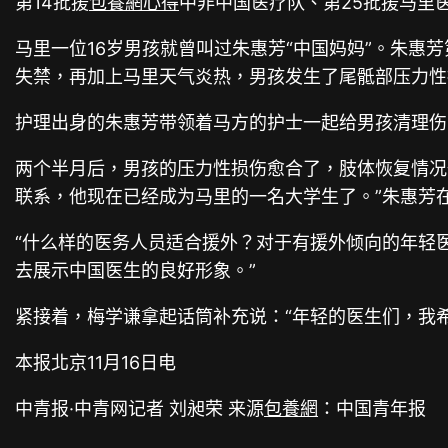
第14批援
包養網心得
中非中国医疗队、第25批援马里
马里一位16岁男孩就曾叫过朱惠芳“中国妈妈”。朱
失禁，再加上马里天气炎热，男孩发生了尾骶部压力性
护理出身的朱惠芳带领着马方的护士一起给男孩清理伤
两个半月后，男孩的压力性损伤愈合了，肢体恢复情况
联系，他现在已经成为马里的一名大学生了。”朱惠芳
“什么样的医务人员适合援外？对于有援外倾向的年轻
去展示中国医生的良好形象。”
紧接着，梅学谦拿起话筒补充说：“年轻的医生们，我
本报北京11月16日电
中青报·中青网记者 刘昶荣 来源
包養網
：中国青年报