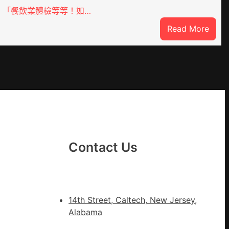
「餐飲業體檢等等！如…
:
Read More
噴
鼻
港
啟
DER
動
戒
備
狀
態
Contact Us
秀
傳
醫
院
14th Street, Caltech, New Jersey,
健
Alabama
康