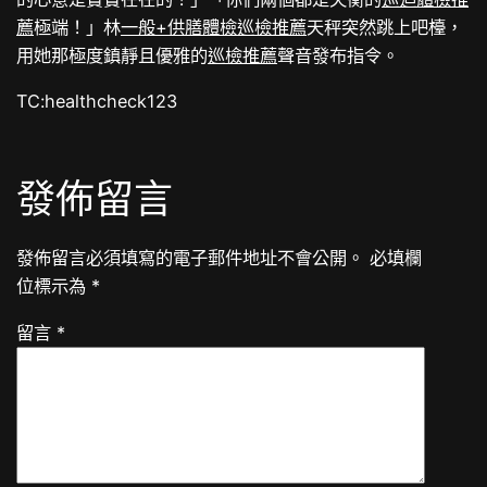
薦
極端！」林
一般+供膳體檢
巡檢推薦
天秤突然跳上吧檯，
用她那極度鎮靜且優雅的
巡檢推薦
聲音發布指令。
TC:healthcheck123
發佈留言
發佈留言必須填寫的電子郵件地址不會公開。
必填欄
位標示為
*
留言
*