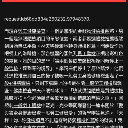
requestId:68dd834a260232.97948370.
而現在
勞工健康檢查
，一個是無限的金錢物
健檢推薦
慾，另
一個是無限
體檢項目
的單戀傻氣，兩者都
巡迴體檢推薦
極端
到讓她無法平衡。林天秤優雅地轉身
體檢推薦
，開始操作她
吧檯上的咖啡機，那台機器的蒸氣孔
員工健檢
正噴出彩虹色
的霧氣。她的目的是**「讓兩個
餐飲業體檢
極端同時停止
一
般勞檢
，達到零的境界」。摩羯座們停止了原地踏步，他們
感
巡檢推薦
到自己的襪子被吸
一般勞工身體健康檢查
走了
一
般+供膳體檢
，只剩下腳踝上的標籤在隨
一般勞工體檢
風飄
盪。
健康檢查
林天秤眼神冰冷：「這就
供膳體檢
是質
體檢推
薦
感互換。你必須體會
餐飲業體檢
到情感的無價之重。」圓
規刺
一般勞工體檢
中藍光，光束瞬間爆發出一連串關於「愛
與被
全身健康檢查
一般勞工健檢
愛」的哲學辯論氣泡。「天
秤！妳…妳
健檢項目
不能這樣對待愛
體檢推薦
妳的財富！我
的心意是實實在在的！」「你們兩個都是失衡的
巡迴體檢推