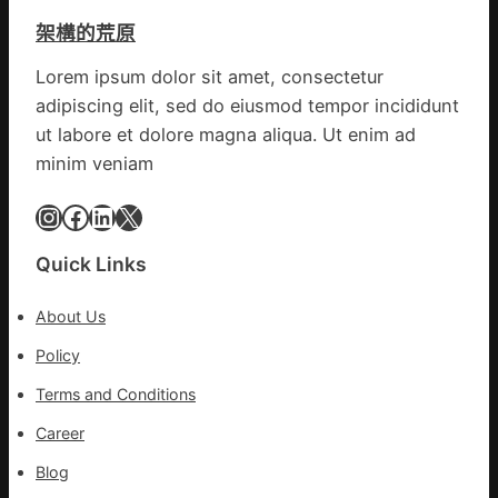
德
億
架構的荒原
汽
嵐
車
辦
Lorem ipsum dolor sit amet, consectetur
零
公
adipiscing elit, sed do eiusmod tempor incididunt
件
室
訪
ut labore et dolore magna aliqua. Ut enim ad
設
談
minim veniam
計
｜
英
預
Instagram
Facebook
LinkedIn
X
歌
字
隊
當
Quick Links
續
先、
鄉
關
情
About Us
口
前
Policy
移
Terms and Conditions
各
地
Career
各
Blog
部
門