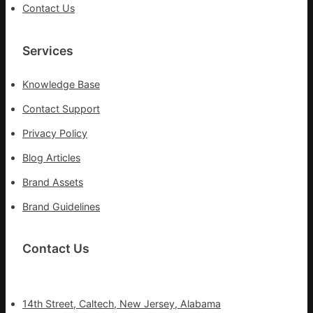
Contact Us
盡
心
盡
Services
力
搶
Knowledge Base
險
救
Contact Support
災
Privacy Policy
Blog Articles
Brand Assets
Brand Guidelines
Contact Us
14th Street, Caltech, New Jersey, Alabama