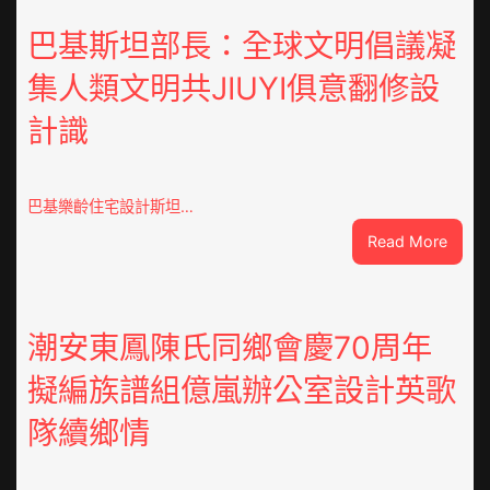
巴基斯坦部長：全球文明倡議凝
集人類文明共JIUYI俱意翻修設
計識
巴基樂齡住宅設計斯坦…
:
Read More
巴
基
斯
坦
潮安東鳳陳氏同鄉會慶70周年
部
擬編族譜組億嵐辦公室設計英歌
長：
全
隊續鄉情
球
文
明