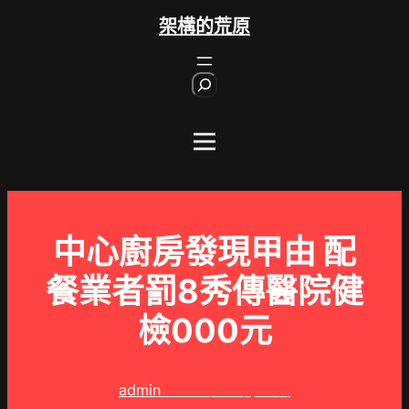
跳
架構的荒原
至
主
S
要
e
內
a
r
容
c
h
中心廚房發現甲由 配
餐業者罰8秀傳醫院健
檢000元
admin
2025 年 10 月 2 日