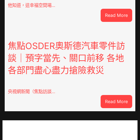
倡
他知道，這幸福空間場…
議
:
Read More
凝
潮
集
安
人
東
類
鳳
焦點OSDER奧斯德汽車零件訪
文
陳
明
談｜預字當先、關口前移 各地
氏
共
同
JIUYI
各部門盡心盡力搶險救災
鄉
俱
會
意
慶
翻
70
央視網新聞（焦點訪談…
修
周
設
:
Read More
年
計
焦
擬
識
點
編
OSDE
族
奧
譜
斯
組