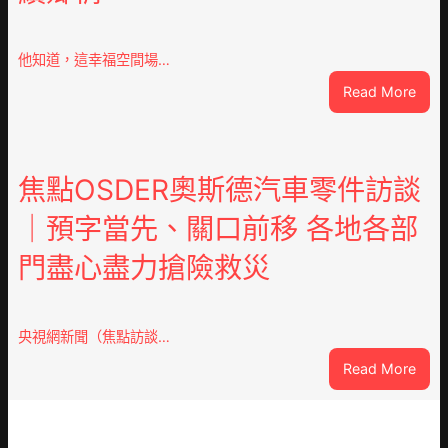
文
明
倡
他知道，這幸福空間場…
議
:
Read More
凝
潮
集
安
人
東
類
鳳
焦點OSDER奧斯德汽車零件訪談
文
陳
明
｜預字當先、關口前移 各地各部
氏
共
同
JIUY
門盡心盡力搶險救災
鄉
俱
會
意
慶
翻
70
央視網新聞（焦點訪談…
修
周
設
:
Read More
年
計
焦
擬
識
點
編
OSD
族