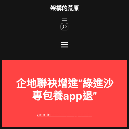
跳
架構的荒原
至
主
S
要
e
內
a
r
容
c
h
企地聯袂增進“綠進沙
專包養app退”
admin
2025 年 8 月 30 日