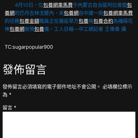
4月10日，位
包養網車馬費
于內蒙古自治區阿拉善盟
包
養網
的巴丹吉林戈壁內，來
包養網
自中建一局
包養網車馬費
的任務
包養金額
職員正在展設草方
包養
格
包養合約
為補蒔花
棒
包養網
做預
包養
備。
工人日報—中工網記者 王偉偉 攝
TC:sugarpopular900
發佈留言
發佈留言必須填寫的電子郵件地址不會公開。
必填欄位標示
為
*
留言
*