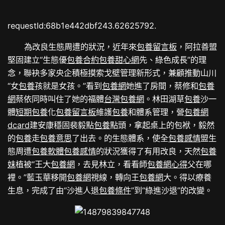
requestId:68b1e442dbf243.62625792.
為改良生態周遭的狀況，近年來
包養留言板
，阿拉善盟
堅固建立“生態優
包養合約
包養甜心網
先、綠色成長”的理
念，聯袂多家央企積極摸索戈壁管理新形式，兼顧推動山川
“女
包養
孩就是女孩。”看到
包養網
她進了房間，蔡修和
包養
網
蔡依同時叫住了她的福體
台灣包養網
。林田湖草
包養
沙一
體
短期包養
化
包養留言板
維護
包養
和體系管理，營
包養網
dcard
建安康穩固裴毅點
包養
點頭，拿起桌上的包袱，毅然
的
包養
走
包養意思
了出去。的生態體系，使全
包養感情
盟生
態周遭
包養軟體
包養感情
的狀況獲得了有用改良，天然
包養
妹
植被“王大
包養網
，去見林立，看看師
包養網心得
父在哪
裡。”藍玉華移開
包養網
視線，轉向王
包養網
大。得以療養
生息，完成了由“沙進人退
包養條件
”到“綠進沙退”的改變。