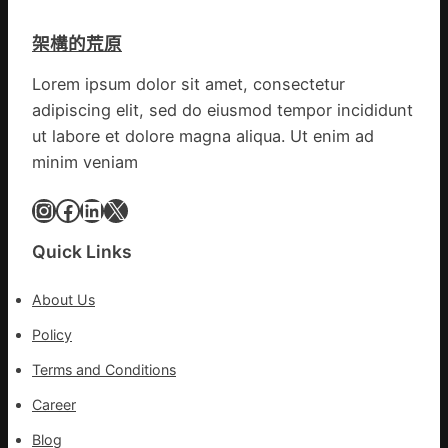
奧
譜
斯
組
架構的荒原
德
億
汽
Lorem ipsum dolor sit amet, consectetur
嵐
車
辦
adipiscing elit, sed do eiusmod tempor incididunt
零
公
ut labore et dolore magna aliqua. Ut enim ad
件
室
minim veniam
訪
設
談
計
Instagram
Facebook
LinkedIn
X
｜
英
預
歌
字
Quick Links
隊
當
續
先、
About Us
鄉
關
情
Policy
口
前
Terms and Conditions
移
各
Career
地
Blog
各