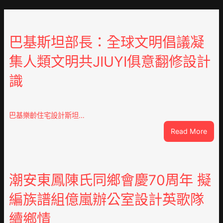
巴基斯坦部長：全球文明倡議凝
集人類文明共JIUYI俱意翻修設計
識
巴基樂齡住宅設計斯坦…
:
Read More
巴
基
斯
坦
潮安東鳳陳氏同鄉會慶70周年 擬
部
編族譜組億嵐辦公室設計英歌隊
長：
全
續鄉情
球