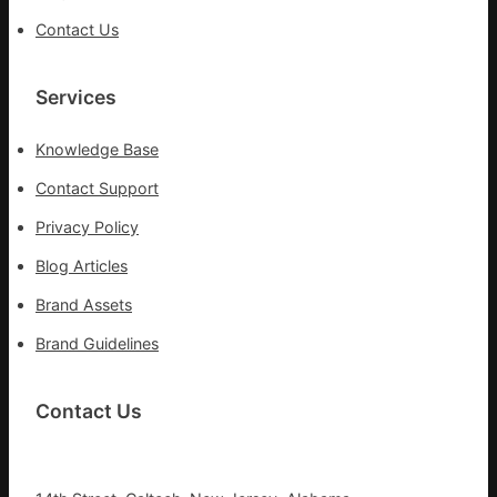
部
Contact Us
門
盡
Services
心
盡
力
Knowledge Base
搶
Contact Support
險
救
Privacy Policy
災
Blog Articles
Brand Assets
Brand Guidelines
Contact Us