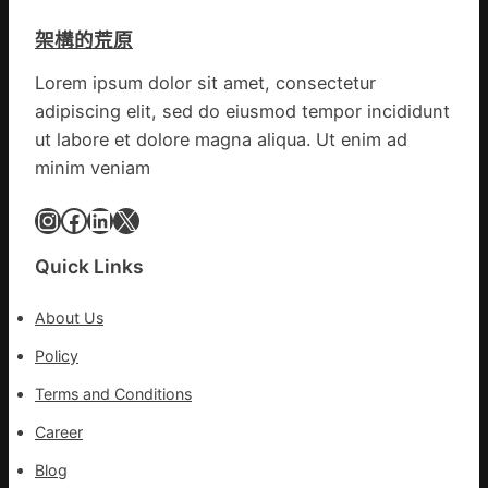
續
戒
先、
鄉
架構的荒原
備
關
情
狀
口
Lorem ipsum dolor sit amet, consectetur
態
前
adipiscing elit, sed do eiusmod tempor incididunt
秀
移
傳
ut labore et dolore magna aliqua. Ut enim ad
各
醫
地
minim veniam
院
各
健
Instagram
Facebook
LinkedIn
X
部
康
門
檢
盡
Quick Links
查
心
防
盡
About Us
伊
力
波
Policy
搶
拉
險
Terms and Conditions
輸
救
進
災
Career
Blog