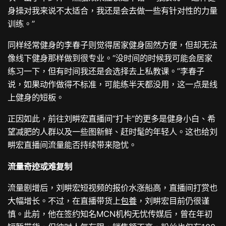
身操对我来说不太适合，我还是会去做一些有针对性的力量
训练。”
同样经常健身的李春子则觉得居家健身固然方便，但却无法
像线下健身那样做到很专业。“没时间的时候我可能会居家
练习一下，但有时间我还是会选择去上私教课。”李春子
说，如果动作做得不标准，可能练半天都没用，这一点是线
上健身的短板。
正因如此，前往刘畊宏直播间“打卡”的更多是健身小白、希
望减肥的人群以及一些图新鲜、赶时髦的年轻人。这也给刘
畊宏直播间流量能否持续带来隐忧。
流量奇迹或难复制
流量剧增后，刘畊宏短视频的报价水涨船高，直播间打赏也
大幅增长。不过，在直播带货上
包養
，刘畊宏目前仍很谨
慎。此前，他在签约知名MCN机构无忧传媒后，曾在年初