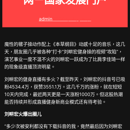
网－国家发展门户
admin
2024 年 4 月 8 日
魔性的毽子操动作配上《本草纲目》动感十足的音乐，这几
天，朋友圈几乎被各种“打卡”刘畊宏健身操的视频“攻陷”，
演艺事业一度不温不火的刘畊宏一跃成为了比肩李佳琦一样
的现象级直播顶流明星。
刘畊宏的健身直播有多火？截至昨天，刘畊宏的抖音号已吸
粉4534.4万，获赞3551.1万。这几千万的涨粉，就在短短
10天内完成，最近两天更是一天涨粉1000万。但这股热潮
能否持续并形成直播健身新商业模式还有待考验。
刘畊宏火爆出圈儿
“多少次被安利都没有下载抖音的我，竟然最后因为刘畊宏