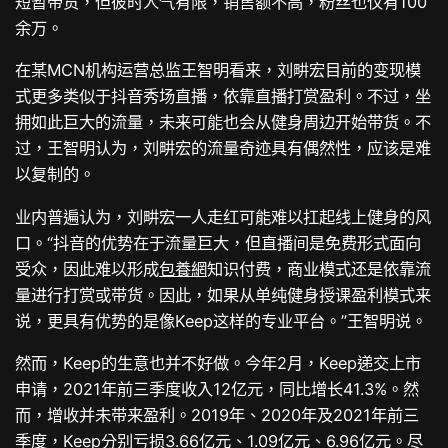
短暂带货，但彼时人气有限，销售额不高，粉丝也仅有100
余万。
在某MCN机构运营总监王智明看来，刘畊宏目前的变现模
式更多类似于抖音秀场直播，依靠直播打赏盈利。不过，坐
拥如此巨大的流量，未来可能也会从健身周边开始带货。不
过，王智明认为，刘畊宏的流量奇迹具有偶然性，应该是难
以复制的。
业内普遍认为，刘畊宏一人走红可能难以扛起线上健身的风
口。“抖音的优势在于流量巨大，但直播间是免费形式面向
受众，因此难以形成
包養網
知识付费，商业模式还是依靠流
量进行打赏或带货。因此，如果从单纯健身授课盈利模式来
说，更具有优势的是像Keep这样的专业平台。”王智明说。
然而，Keep的生意也并不好做。今年2月，Keep递交上市
申请，2021年前三季度收入12亿元，同比增长41.3%。然
而，增收并未带来盈利。2019年、2020年及2021年前三
季度，Keep分别亏损3.66亿元、1.09亿元、6.96亿元。尽