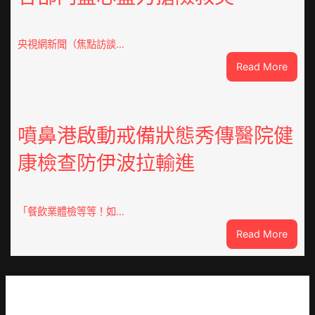
會
慶
70
央視網新聞（焦點訪談…
周
:
Read More
年
焦
擬
點
編
OSDE
族
奧
噴鼻港啟動戒備狀態秀傳醫院健
譜
斯
組
康檢查防伊波拉輸進
德
億
汽
嵐
車
辦
零
「餐飲業體檢等等！如…
公
件
室
:
Read More
訪
設
噴
談
計
鼻
｜
英
港
預
歌
啟
字
隊
動
當