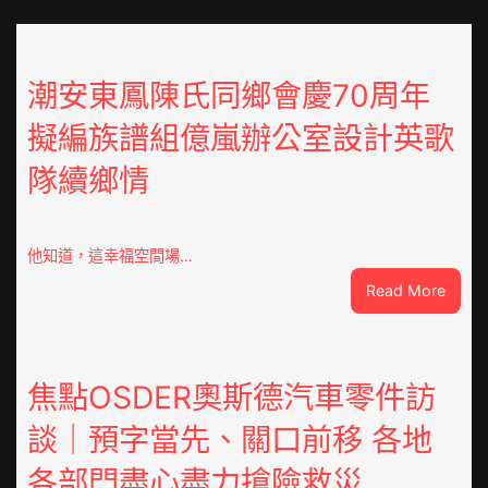
潮安東鳳陳氏同鄉會慶70周年
擬編族譜組億嵐辦公室設計英歌
隊續鄉情
他知道，這幸福空間場…
:
Read More
潮
安
東
鳳
焦點OSDER奧斯德汽車零件訪
陳
談｜預字當先、關口前移 各地
氏
同
各部門盡心盡力搶險救災
鄉