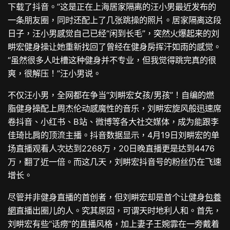
下载了抖音。”这是正在上海居家隔离的汪小男最近发布的
一条朋友圈，同时还配上了几张跳操的照片。居家隔离这段
日子，汪小男感觉自己已经“闲到长毛”，突然火爆起来的刘
畊宏健身操让她重新找回了曾经在健身房挥汗如雨的感觉。
“虽然很多人吐槽这种健身并不专业，但我觉得跳完真的很
爽，很解压！”汪小男说。
不仅汪小男，全网都在争当“刘畊宏女孩/男孩”！自编的燃
脂健身操配上周杰伦动感魔性的音乐，刘畊宏旋风般迅速席
卷抖音、小红书、B站、微博等各大社交媒体，成为能跟李
佳琦比肩的顶流主播。抖音数据显示，4月19日刘畊宏的单
场直播观看人次达到2268万，20日晚直播更是达到4476
万，翻了近一倍。而这几天，刘畊宏抖音号的粉丝仍在飞速
增长。
尽管并非健身直播的首创者，但刘畊宏却是首个让健身
包養
網
直播出圈儿的人。究其原因，可谓天时地利人和。首先，
刘畊宏有些“话痨”的直播风格，加上妻子王婉霏在一旁戴着