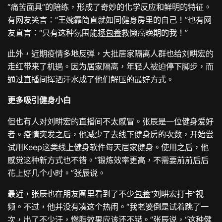
“痛苦面具”的陪练，形成了奇妙的化学反应和鲜明的特征。
有网友笑言：“王婉霏简直就如同健身房里的自己！”也有网
友直言：“只有这种氛围能拯
包養
救懒癌晚期的我！”
此外，近期疫情多地反弹，大批居家隔离人群也给刘畊宏的
走红带来了机遇。因为居家隔离，年轻人被迫停下脚步，而
通过直播间挥洒汗水成了他们解压的最好方式。
更多吸引健身小白
但也有人对刘畊宏的直播间不太感冒。张辰是一位健身爱好
者。疫情突发之后，他减少了去线下健身房的次数，开始尝
试用Keep这类线上健身软件每天居家健身。使用之后，他
感觉这种新方式也不错。“锻炼效率更高，不需要前前后后
花上好几个小时。”张辰说。
最近，张辰也在朋友圈里看到了不少
包養
“刘畊宏打卡”视
频。不过，他并没有凑这个热闹。“我老婆倒是试着跳了一
次，出了不少汗，燃脂效果应该还不错。”张辰说，“这种健