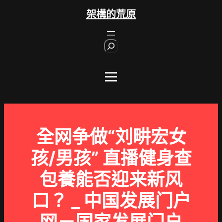
跳
架構的荒原
至
主
S
要
e
內
a
r
容
c
h
全网争做“刘畊宏女
孩/男孩” 直播健身查
包養能否迎来新风
口？ _ 中国发展门户