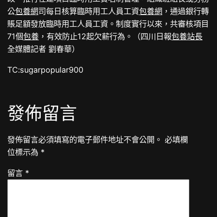
公
包養網
司每日核算臨時用工人員工資
包養網
，通過銀行轉
賬足額發放臨時用工人員工資。制度實行以來，共審核項目
71個
包養
，有效防止12起欠薪行為。（四川日報
包養站長
全媒體記者 劉春華）
TC:sugarpopular900
發佈留言
發佈留言必須填寫的電子郵件地址不會公開。
必填欄
位標示為
*
留言
*