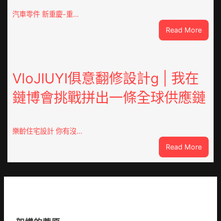
市
汽車零件 新重慶-重…
國
:
Read More
民
重
病
OSDE
院
奧
高
斯
VloJIUYI俱意翻修設計g | 我在
擎
德
黨
鏈博會挑戰拼出一條全球供應鏈
德
旗
系
沖
車
鋒
慶
在
樂齡住宅設計 你有沒…
初
疫
:
Read More
次
情
VloJI
公
防
俱
布
控
意
伊
第
翻
蚊
森
修
監
和
設
測
診