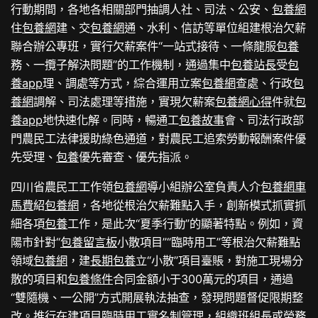
行動期間，各地各相關部門抽調人社、司法、公安、
包養網
住
包養網
建、交
包養網
通、水利、信訪等單位組建根治欠薪
聯合辦公專班，實行欠薪案件“一站式接待、一條龍服
包養
務、一攬子解決問題”的工作機制，通過集中
包養站長
受
包
養app
理、調處等方式，綜合運用立案
包養網
查處、行政
包
養網
調解、司法處理等措施，實現欠薪案
包養網心得
件就
包
養app
地快速化解。同時，暢通工
包養故事
會、司法行政部
門農民工法律援助綠色通道，對農民工追索勞動報酬案件優
先受理、
包養
優先審查、優先指派。
四川省農民工工作領
包養網
導小組辦公室負責人介
包養網車
馬費
紹
包養網
，各地從根治欠薪難點入手，創新模式抓實抓
細各項
包養
工作，是此次“夏季行動”的顯著特點。例如，資
陽市針對“
包養留言板
小散項目”“臨時用工”等根治欠薪難點
領域
包養網
，建
長期包養
立“小散”項目臺賬，對施工現場分
散的項目和
包養條件
合同金額小于300萬元的項目，通過
“雙隨機、一公開”方式開展執法抽查，發現問題督促限期整
改。推行在建項目臨時用工實名制管理，組織班組長或勞務