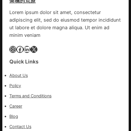
架構的荒原
計
數
所
g
據
疫
Lorem ipsum dolor sit amet, consectetur
|
苗
adipiscing elit, sed do eiusmod tempor incididunt
我
一
在
ut labore et dolore magna aliqua. Ut enim ad
線
鏈
minim veniam
博
會
Instagram
Facebook
LinkedIn
X
挑
戰
Quick Links
拼
出
About Us
一
條
Policy
全
Terms and Conditions
球
供
Career
應
Blog
鏈
Contact Us