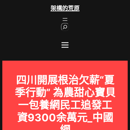
跳
架構的荒原
至
主
S
要
e
內
a
r
容
c
h
四川開展根治欠薪“夏
季行動” 為農甜心寶貝
一包養網民工追發工
資9300余萬元_中國