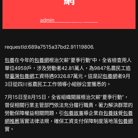
網
admin
2025 年 8 月 12 日
requestId:689a7515a37bd2.91119806.
包養
在今年的
包養網
根治欠薪“夏季行動”中，全省檢查用人
單位4959戶，涉及勞動者42.81萬人，為9847名農民工追
發
臺灣包養網
工資待遇9326.87萬元。這是記
包養網
者9月
3日從四川省農民工工作領導小組辦公室獲悉的。
7月15日至8月15日，全省組織開展根治欠薪“夏季行動”，
督促相關行業主管部門依法充分履行職責，著力解決群眾的
勞動保障權益相關問題，引
包養故事
導企業自
包養妹
覺
包養
網推薦
落實法律法規，確保工資支付保障制度落地落
包養網
實。