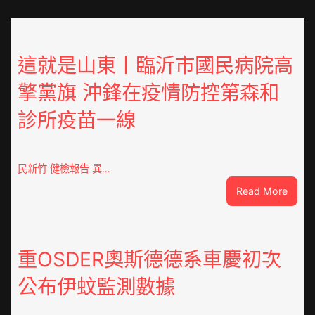
這就是山東丨臨沂市國民病院高
擎黨旗 沖鋒在疫情防控第森和
診所疫苗一線
民新竹 健檢報告 異…
:
Read More
這
就
是
山
重OSDER奧斯德德系車慶初次
東
公布伊蚊監測數據
丨
臨
沂