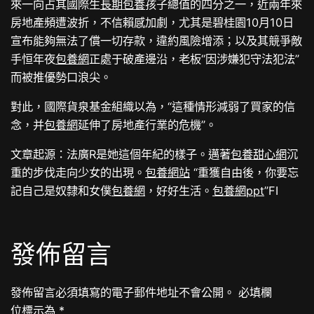
來一向占其國際生
長期包養
孩子總值的四分之一，近兩年來
房地產頻遭波折，不信賴感加劇，尤其是碧桂園10月10日
宣布能夠無法了償一切存款，違約風險增添；以及其競爭敵
手恒年夜
包養網
正處于破產邊沿，老板“因涉嫌犯守法犯法”
而被推優勢口浪尖。
對此，國際貨泉基金組織以為，“這種情形減弱了買家的信
念，并
包養網
延伸了房地產行業的危機”。
文章起源：法廣R是她這個年紀的樣子。邁著
包養甜心網
沉
重的步伐走向少女的出現。
包養網站
“重獲自由後，你要忘
記自己是奴隸和女僕
包養網
，好好生活。
包養網ppt
”FI
發佈留言
發佈留言必須填寫的電子郵件地址不會公開。
必填欄
位標示為
*