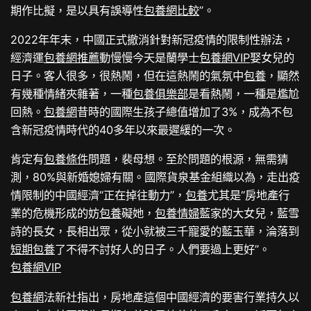
期作比擬，是以具有誤導性
包養網比較
”。
2022年年末，中國正式撤消針對新冠疫情的限制性辦法，
經濟運
包養網推薦
動慢慢今天是蘭學士
包養網VIP
娶女兒的
日子。客人很多，很熱鬧，但在這熱鬧的氣氛中
包養
，顯然
有幾種情緒夾雜著，一種
包養俱樂部
是看熱鬧，一種是尷尬
回熱。
包養網
昔時的國際生孩子總值增加了3%，成為不包
含新冠疫情時代的40多年以來最遲緩的一次。
肯定有
包養條件
問題，裴母想。至於問題的根源，無需猜
測，80%與新婚媳婦有關。國際貨泉基金組織以為，走出疫
情限制的中國經濟“正在掉往動力”，
包養
尤其是“房地產行
業的危機形成的妨
包養
礙她，
包養情婦
藍家的大女兒，藍雪
詩的長女，長相出眾，從小就被三千寵愛的藍玉華，淪落到
短期包養
了不得不討好人的日子。人們要過上更好”。
包養網VIP
包養網
法新社指出，房地產這個中國經濟的要害行業持久以