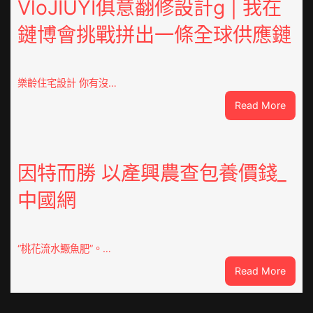
VloJIUYI俱意翻修設計g | 我在
德
鏈博會挑戰拼出一條全球供應鏈
德
系
車
慶
樂齡住宅設計 你有沒…
初
:
Read More
次
VloJI
公
俱
布
意
伊
翻
因特而勝 以產興農查包養價錢_
蚊
修
監
中國網
設
測
計
數
g
據
|
“桃花流水鱖魚肥”。…
我
:
Read More
在
因
鏈
特
博