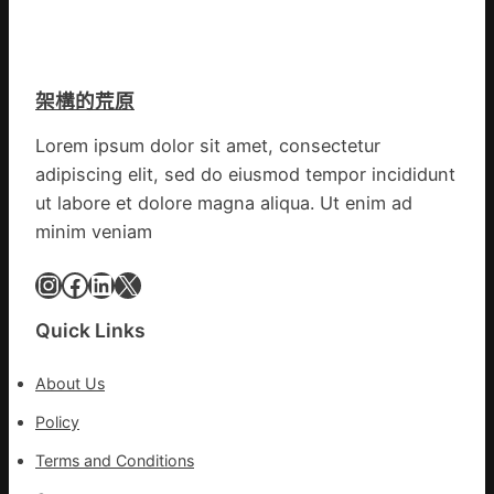
而
會
勝
挑
以
戰
產
拼
架構的荒原
興
出
農
一
Lorem ipsum dolor sit amet, consectetur
查
條
adipiscing elit, sed do eiusmod tempor incididunt
包
全
養
ut labore et dolore magna aliqua. Ut enim ad
球
價
供
minim veniam
錢
應
_
Instagram
Facebook
LinkedIn
X
鏈
中
國
Quick Links
網
About Us
Policy
Terms and Conditions