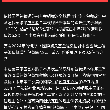
依據國際
包養網
貨泉基金組織的全球經濟猜測，
包養故事
中
國這個全球第
包養網
二年夜經濟體本年的國際生孩子總值
（GDP）估計將增加5
包養
%。該組織在本年7月的猜測數
值為5.2%，而中國官方此前設定的目的是“5%擺佈”。
有關2024年的情形 ，國際貨泉基金組織估計中國國際生孩
子總值將增加
包養網
4.2%，較7月份的猜測下調0.3個百分
點。
中
包養意思
國官方將于本月晚些時辰發布
包養網
本年第三季
度經濟增
包養
包養
加數據以及各項經濟目標。依據中國官方
數據，本年第二季度的國際生孩
包養網心得
子總值增加
6.3%。但法新社北京站以為，這“無法表
包養網
現中國正在
呈現你為什麼要嫁給他？其實，除了她對父母
包養網
說的三
個理由之外，還有第四個決定性的理由伊森她沒說。的奧妙
情勢和創記載的青年掉業率”
包養網
，且“由於老是與上年同