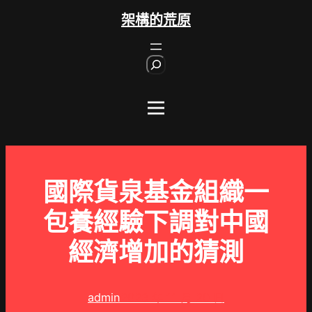
跳
架構的荒原
至
主
S
要
e
內
a
r
容
c
h
國際貨泉基金組織一
包養經驗下調對中國
經濟增加的猜測
admin
2023 年 11 月 20 日