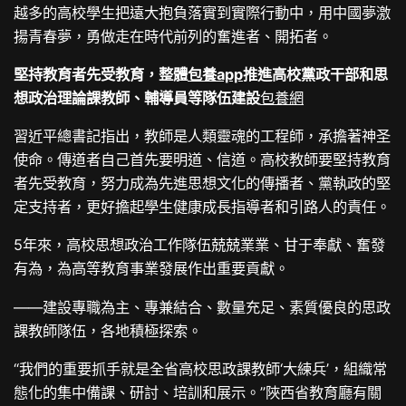
越多的高校學生把遠大抱負落實到實際行動中，用中國夢激
揚青春夢，勇做走在時代前列的奮進者、開拓者。
堅持教育者先受教育，整體
包養app
推進高校黨政干部和思
想政治理論課教師、輔導員等隊伍建設
包養網
習近平總書記指出，教師是人類靈魂的工程師，承擔著神圣
使命。傳道者自己首先要明道、信道。高校教師要堅持教育
者先受教育，努力成為先進思想文化的傳播者、黨執政的堅
定支持者，更好擔起學生健康成長指導者和引路人的責任。
5年來，高校思想政治工作隊伍兢兢業業、甘于奉獻、奮發
有為，為高等教育事業發展作出重要貢獻。
——建設專職為主、專兼結合、數量充足、素質優良的思政
課教師隊伍，各地積極探索。
“我們的重要抓手就是全省高校思政課教師‘大練兵’，組織常
態化的集中備課、研討、培訓和展示。”陜西省教育廳有關