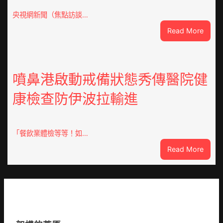
慶
70
央視網新聞（焦點訪談…
周
:
Read More
年
焦
擬
點
編
OSDE
族
奧
噴鼻港啟動戒備狀態秀傳醫院健
譜
斯
組
康檢查防伊波拉輸進
德
億
汽
嵐
車
辦
零
「餐飲業體檢等等！如…
公
件
室
:
Read More
訪
設
噴
談
計
鼻
｜
英
港
預
歌
啟
字
隊
動
當
續
戒
先、
鄉