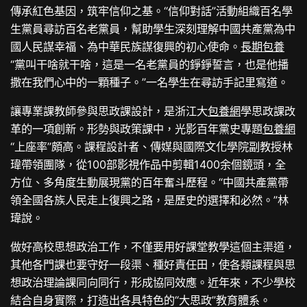
傳承紅色基因，筑牢信仰之基。“信仰對話”活動組織百名學
生黨員尋訪百名老黨員，幫助學生深刻理解中國共產黨為中
國人民謀幸福、為中華民族謀復興的初心使命。
長期包養
“黨叫干啥就干啥，這是一名老黨員的錚錚誓言，也是他播
撒在我們心中的一顆種子。”一名學生在尋訪手記里寫道。
讓專業課教師參與思政課設計，是浙江大
包養網
學思政課改
革的一項創新。形勢與政策課中，光影百年黨史專題
包養網
“上座率”頗高。課程設計者、傳媒與國際文化學院副教授林
瑋帶領團隊，從100部影視作品中剪輯1400余個鏡頭，全
方位、多角度生動展現黨的百年奮斗歷程。“中國共產黨帶
領全國各族人民走上復興之路，是歷史的選擇和必然。”林
瑋說。
做好高校思想政治工作，不僅要用好課堂教學這個主渠道，
其他各門課也要守好一段渠、種好責任田，使各類課程與思
想政治理論課同向同行，形成協同效應。近年來，不少學校
結合自身實際，打造出各具特色的“大思政”教育體系。