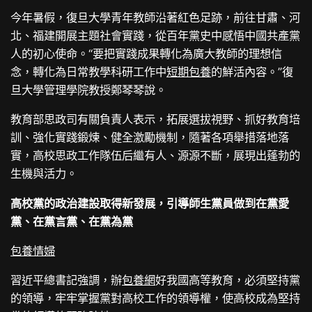
今年暑假，復旦大學青年教師沿著紅色足跡，前往甘肅、河
北、福建開展主題社會實踐，從百年黨史中感悟中國共產黨
人的初心使命。“要把實踐成果轉化為廣大教師的理想信
念，轉化為日常教學科研工作中
短期包養
的鮮活內容。”復
旦大學管理學院教授鄭琴琴說。
教育部思政司有關負責人表示，拓展選拔視野、抓好教育培
訓、強化實踐鍛煉、健全激勵機制，隨著各項舉措落地落
實，高校思政工作隊伍后繼有人、源源不斷，展現出蓬勃的
生機與活力。
高校黨的政治建設取得新發展，引導師生黨員做到在黨愛
黨、在黨言黨、在黨為黨
包養情婦
習近平總書記強調，辦
包養網
好我國高等教育，必須堅持黨
的領導，牢牢掌握黨對高校工作的領導權，使高校成為堅持