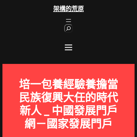
跳
架構的荒原
至
主
S
要
e
內
a
r
容
c
h
培一包養經驗養擔當
民族復興大任的時代
新人 _ 中國發展門戶
網－國家發展門戶