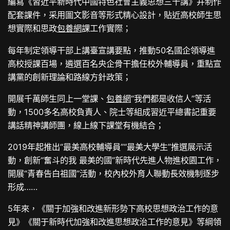
編寫《習近平新時代中國特色社會主義思想三十講》并制作
配套課件，采用圖文影音等形式精心設計，貼近高校師生思
想實際和思政
包養網
課工作實際；
每年制定領導干部上講臺宣講要點，推動50名國企領導進
高校授課百場，遴選百名央企骨干擔任校外輔導員，重點宣
講黨的創新理論和路線方針政策；
開展千萬師生同上一堂課、
包養網
“我們都是收信人”等活
動，1500多名高校負責人、院士等組成習近平總書記重要
講話精神講師團，線上線下課堂有機結合；
2019年起推出“最美高校輔導員”“最美大學生”推選展示活
動，創新“奮斗的我 最美的國”新時代先進人物進校園工作，
開展“青春告白祖國”活動，校內校外育人聯動長效機制逐步
形成……
5年來，《關于加強和改進新形勢下高校思想政治工作的意
見》《關于新時代加強和改進思想政治工作的意見》等綱領