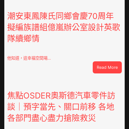
潮安東鳳陳氏同鄉會慶70周年
擬編族譜組億嵐辦公室設計英歌
隊續鄉情
他知道，這幸福空間場…
:
Read More
潮
安
東
鳳
焦點OSDER奧斯德汽車零件訪
陳
談｜預字當先、關口前移 各地
氏
同
各部門盡心盡力搶險救災
鄉
會