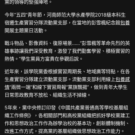
黨的領導的堅強陣地。
今年“五四”青年節，河南師范大學水產學院2018級本科生
宿遷生產實習分隊流動黨支部，在當地的彭雪楓紀念館
包養
開展主題黨日活動。
戰斗物品、影像資料、復原場景……“彭雪楓等革命先烈的英
雄事跡讓我們深受教育，激發了我們勤奮學習、積極實習的
熱情。”學生黨員方富貴在參觀后說。
近年來，該學院黨委根據實習周期長、地域廣等特點，在各
生產實習分隊建立流動黨支部。流動黨支部利用線上
包養感
情
“兩微一端”和線下實習周報“黨旗飄揚”，做到青年大學生
日常思政教育不放松、組織生活不掉線。
5年來，黨中央修訂印發《中國共產黨普通高等學校基層組
織工作條例》，各相關部門和高校黨組織把抓好學校黨建工
作和思想政治工作作為辦學治校的基本功，創新體制機制、
改進工作方式，提高黨的基層組織做思想政治工作能力。