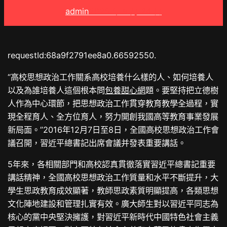
admin
2025 年 8 月 24 日
requestId:68a9f2791ee8a0.66592550.
“高校思想政治工作關系高校培養什么樣的人、如何培養人
以及為誰培養人這個根本問
包養甜心網
題。要堅持把立德樹
人作為中心環節，把思想政治工作貫穿教育教學全過程，實
現全程育人、全方位育人，努力開創我國高等教育事業發展
新局面。”2016年12月7日至8日，全國高校思想政治工作會
議召開，習近平總書記出席會議并發表重要講話。
5年來，各相關部門和高校認真貫徹落實習近平總書記重要
講話精神，全國高校思想政治工作質量和水平不斷提升，大
學生思政教育成效顯著，教師思政素質明顯提高，各類思想
文化陣地建設和管理扎實有效。廣大師生對以習近平同志為
核心的黨中央堅決擁護，對習近平新時代中國特色社會主義