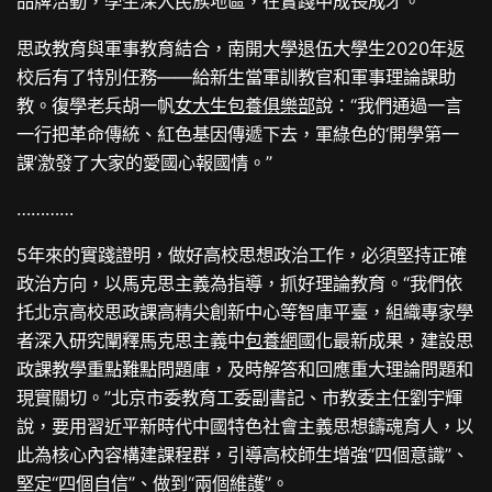
品牌活動，學生深入民族地區，在實踐中成長成才。
思政教育與軍事教育結合，南開大學退伍大學生2020年返
校后有了特別任務——給新生當軍訓教官和軍事理論課助
教。復學老兵胡一帆
女大生包養俱樂部
說：“我們通過一言
一行把革命傳統、紅色基因傳遞下去，軍綠色的‘開學第一
課’激發了大家的愛國心報國情。”
…………
5年來的實踐證明，做好高校思想政治工作，必須堅持正確
政治方向，以馬克思主義為指導，抓好理論教育。“我們依
托北京高校思政課高精尖創新中心等智庫平臺，組織專家學
者深入研究闡釋馬克思主義中
包養網
國化最新成果，建設思
政課教學重點難點問題庫，及時解答和回應重大理論問題和
現實關切。”北京市委教育工委副書記、市教委主任劉宇輝
說，要用習近平新時代中國特色社會主義思想鑄魂育人，以
此為核心內容構建課程群，引導高校師生增強“四個意識”、
堅定“四個自信”、做到“兩個維護”。