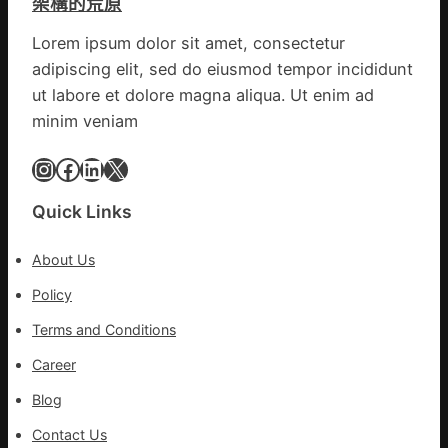
架構的荒原
備
關
情
狀
口
Lorem ipsum dolor sit amet, consectetur
態
前
adipiscing elit, sed do eiusmod tempor incididunt
秀
移
傳
ut labore et dolore magna aliqua. Ut enim ad
各
醫
地
minim veniam
院
各
健
Instagram
Facebook
LinkedIn
X
部
康
門
檢
盡
Quick Links
查
心
防
盡
About Us
伊
力
波
Policy
搶
拉
險
Terms and Conditions
輸
救
進
災
Career
Blog
Contact Us