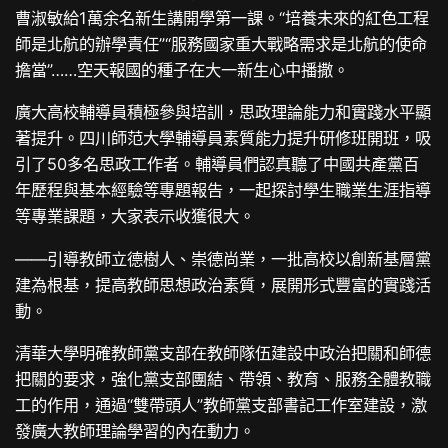
曹淑敏給1萬余名新生講開學第一課。“培養未來的紅色工程
師是北航的辦學責任”“服務國家重大戰略需求是北航的使命
擔當”……空天報國的種子在大一新生心中播撒。
廣大高校輔導員積極參與培訓，思政理論能力和實踐水平顯
著提升。四川師范大學輔導員素質能力提升研修班開班，吸
引了50多名思政工作者。輔導員們認真聽了中國共產黨百
年歷程與基本經驗等專題報告，一起探討學生職業生涯指導
等專業課題，大家表示收獲很大。
——引導教師立德樹人、崇德尚業，一批高校以創新基層黨
建為根基，提高教師思想政治素質，展開形式豐富的實踐活
動。
清華大學明確教師黨支部在教師隊伍建設中政治把關和師德
把關的要求，強化黨支部團結、帶領、教育、服務全體教職
工的作用，通過“雙帶頭人”教師黨支部書記工作室建設，激
發廣大教師理論學習的內在動力。