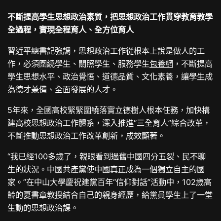
不斷提高學生思想政治素質，把思想政治工作貫穿教育教學
全過程，實現全程育人、全方位育人
習近平總書記強調，思想政治工作從根本上說是做人的工
作，必須圍繞學生、關照學生、服務學生
包養網
，不斷提高
學生思想水平、政治覺悟、道德品質、文化素養，讓學生成
為德才兼備、全面發展的人才。
5年來，全國高校緊緊圍繞落實立德樹人根本任務，加快構
建高校思想政治工作體系，深入推進“三全育人”綜合改革，
不斷推動思想政治工作改革創新，成效顯著。
“我已經100多歲了，親眼看到過舊中國四分五裂、民不聊
生的狀況。中國共產黨使中國真正成為一個獨立自主的國
家。”在中山大學慶祝建黨百年“信仰對話”活動中，102歲高
齡的夏書章教授結合自己的親身經歷，給黨員學生上了一堂
生動的思想政治課。