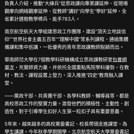
負責人介紹，推動“大練兵”從思政課向專業課延伸、從現場
觀摩向網絡觀摩延伸、從教師“講好”向學生“學好”延伸，全
省累計選樹教學標兵、能手783人。
南京航空航天大學組建思政工作團隊，建設“頂天立地談信
仰”“世界社會主義五百年”“理解中國”等系列課程，通過集體
備課和集中巡講，一批優秀的青年思政課教師脫穎而出。
華南師范大學在7個教學科研機構成立思政課教研室
包養網
單次
，充實師資力量，并依托全國重點馬院學科優勢，在教
材、教法、課程設置上發力，深入推進“四史”教育融入課
堂。
——黨政干部、共青團干部、各學科教師、輔導員等，都是
高校思政工作的堅實力量。激發他們的積極性、主動性、創
造性，對于引導學生扣好人生第一粒扣子具有重要意義。
5年來，越來越多的高校黨委書記、校長帶頭走進課堂，為
學生講課。今年秋季學期開學，北京航空航天大學黨委書記