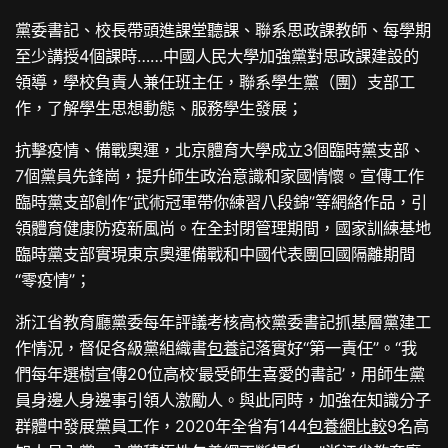
黨委書記、校長帶頭進課堂聽課、聯系思政課教師、每學期
至少講授4個課時……中國人民大學加強黨對思政課建設的
領導，學校負責人兼任班主任，聯系學生黨（團）支部工
作，了解學生思想動態、服務學生發展；
抗擊疫情、備戰奧運，北京體育大學成立3個臨時黨支部、
7個黨員先鋒崗，提升師生政治意識和家國情懷。宣傳工作
臨時黨支部創作“武術冠軍帶你練習八段錦”等網絡作品，引
領體育健康防疫新風尚。在全封閉管理期間，國家訓練基地
臨時黨支部實現東京奧運備戰和中國代表團回國隔離期間
“零疫情”；
浙江省教育廳黨委每年評議考核高校黨委書記抓基層黨建工
作情況，督促各級黨組織書
包養
記落實好“第一責任”。“我
們每年選樹宣傳20位高校‘最受師生喜愛的書記’，用師生黨
員身邊人身邊事引領人激勵人。與此同時，加強在知識分子
群體中發展黨員工作，2020年全省有144
包養網比較
9名高