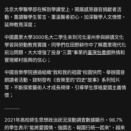
北京大學醫學部在解剖學課堂上，開展感恩器官捐獻者活
動，重讀醫學生誓言、重溫醫者初心，加深醫學人文情懷，
延伸教育深度；
中國農業大學3000名大二學生來到河北涿州參與耕讀文化
學習與勞動教育實踐，同學們在田野耕作中了解農業現代化
前沿問題，大大增強了投身“三農”事業的
臺灣包養網
熱情和
實現鄉村振興的信心；
中國音樂學院通過組織“我和我的祖國”校園快閃、舉辦國音
朗讀者活動、錄制發布《音樂里的“四史”故事》系列短片
等，不斷探索藝術人才成長規律，引導學生厚植愛國主義情
懷；
…………
2021年高校師生思想政治狀況滾動調查數據顯示，98.7%
的學生表示“能將愛國情、強國志、報國行統一起來”，越來