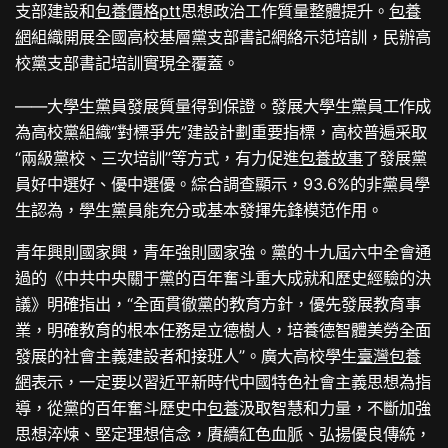
支部建設和
包養價格ptt
思想政治工作質量整體提升。
包養
網
組織開展全國高校基層黨支部書記網絡示范培訓，民辦高
校黨支部書記培訓實現全覆蓋。
——大學生黨員發展質量得到保證。發展大學生黨員工作成
為高校黨組織“對標爭先”建設計劃重要指標，高校普遍采取
“兩級黨校、三次培訓”等方式，有力促進
包養故事
了發展黨
員好中選好、優中選優。綜合調查顯示，93.6%的非黨員學
生認為，學生黨員能充分或基本發揮先鋒模范作用。
青年興則國家興，青年強則國家強。黨的十九屆六中全會通
過的《中共中央關于黨的百年奮斗重大成就和歷史經驗的決
議》明確指出，“全面貫徹黨的教育方針，優先發展教育事
業，明確教育的根本任務是立德樹人，培養德智體美勞全面
發展的社會主義建設者和接班人”。廣大高校學生
臺灣包養
網
表示，一定要以習近平新時代中國特色社會主義思想為指
導，從黨的百年奮斗歷史中
包養
汲取智慧和力量，不斷加強
思想淬煉、堅定理想信念，賡續紅色血脈、弘揚優良傳統，