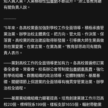
知人員入黨，入黨積極性
包養網
不斷提升。”浙江省教育廳
有關負責人說。
…………
“5年來，各高校黨委加強對學校工作全面領導，積極承擔管
黨治黨、辦學治校主體責任，把方向、管大局、作決策、保
落實。高校黨的政治建設取得新發展，引導廣大師生黨員做
到在黨愛黨、在黨言黨、在黨為黨。”教育部思政司有關負
責人表示。
——黨對高校工作的全面領導更加有力。各高校普遍修訂黨
委全委會、常委會、校長辦公會等制度
包養網車馬費
，強化
對學術組織、群團組織的政治領導，從體制機制、基層基
礎、關鍵環節上保證黨的全面領導有機貫穿管黨治黨、辦學
治校全過程。
——基層黨組織組織力顯著提高。培育創建黨建工作示范高
校20個、標桿院系199個、樣板支部1655個，輻射帶動黨