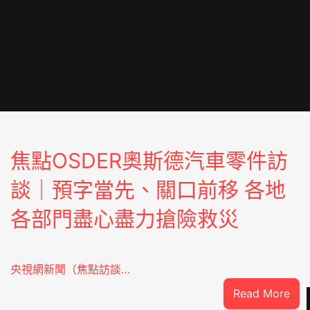
焦點OSDER奧斯德汽車零件訪
談｜預字當先、關口前移 各地
各部門盡心盡力搶險救災
央視網新聞（焦點訪談…
:
Read More
焦