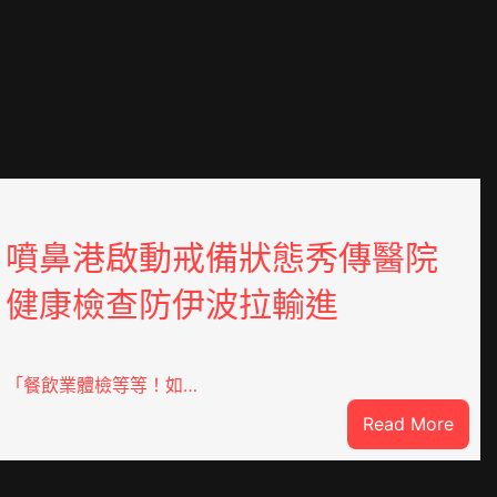
噴鼻港啟動戒備狀態秀傳醫院
健康檢查防伊波拉輸進
「餐飲業體檢等等！如…
:
Read More
噴
鼻