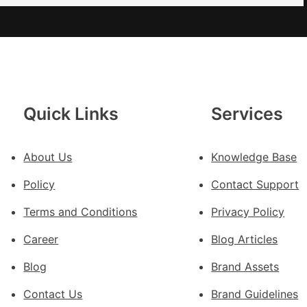
點
OS
奧
斯
德
汽
Quick Links
Services
車
零
件
About Us
Knowledge Base
訪
Policy
Contact Support
談
｜
Terms and Conditions
Privacy Policy
預
Career
Blog Articles
字
當
Blog
Brand Assets
先
關
Contact Us
Brand Guidelines