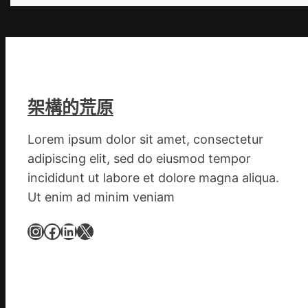
安
東
鳳
陳
氏
同
架構的荒原
鄉
會
Lorem ipsum dolor sit amet, consectetur
慶
adipiscing elit, sed do eiusmod tempor
70
incididunt ut labore et dolore magna aliqua.
周
Ut enim ad minim veniam
年
擬
Instagram
Facebook
LinkedIn
X
編
族
譜
組