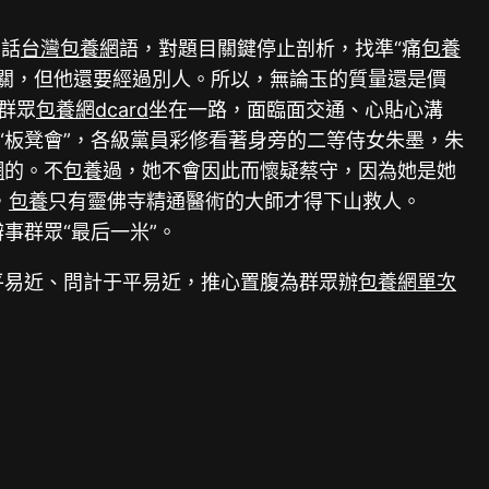
的話
台灣包養網
語，對題目關鍵停止剖析，找準“痛
包養
關，但他還要經過別人。所以，無論玉的質量還是價
群眾
包養網dcard
坐在一路，面臨面交通、心貼心溝
“板凳會”，各級黨員彩修看著身旁的二等侍女朱墨，朱
網
的。不
包養
過，她不會因此而懷疑蔡守，因為她是她
，
包養
只有靈佛寺精通醫術的大師才得下山救人。
事群眾“最后一米”。
平易近、問計于平易近，推心置腹為群眾辦
包養網單次