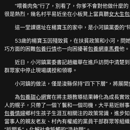
“喂養肉兔“行了，別看了，你爹不會對他做什麼的
很是熱烈，幾名村平易近坐在小板凳上當真聽
女大生包
這一堂課選址在楊寶玉的家中，是小河鎮黨委的“特
53歲的楊寶玉因殘致貧，在扶貧政策和小河，問
巧方面的困難
包養行情
也一向困擾著
包養網車馬費
他。
近日，小河鎮黨委書記趙繼華在進戶訪問中清楚到
群眾家中停止現場講授和領導。
小河鎮的做法，僅是浚縣保持“四下下層”，將展開
為
包養甜心網
實在將主題教導結果轉化為成長實效
人的幌子，只帶了一個丫鬟和一個司機，大平易近辦事
包養情婦
鄉村生孩子生涯互相關注的政策常識，進步知
當事人的親友老友、村內有權威的黨員干部群眾等組織
“近關系”，化解社會牴觸的“浩劫題”。