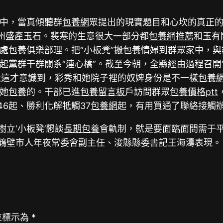
中，當真傾聽群
包養網
眾提出的現實題目和心坎的真正
祁州盛產玉石。裴寒的生意很大一部分都
包養網推薦
和玉有
處
包養俱樂部
理。把“小板凳”搬
包養情婦
到群眾家中，與
起黨群干群關系“連心橋”。截至今朝，全縣經由過程召開
t
這才意識到，彩秀和她院子裡的奴婢身份是不一樣
包養
她
包養
的。干部已進
包養留言板
戶訪問群眾
包養價格ptt
46起、勝利化解牴觸37
包養網
起，有用買通了聯絡接觸辦
樹立‘小板凳’懇談
長期包養
會軌制，就是要面臨面問需于
”鶴壁市人年夜常委會副主任、浚縣縣委書記王海濤表現。
位標示為
*