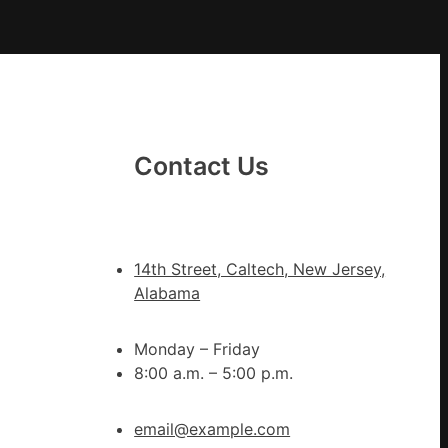
港
啟
DER
動
戒
備
狀
態
Contact Us
秀
傳
醫
院
14th Street, Caltech, New Jersey,
健
Alabama
康
檢
Monday – Friday
查
8:00 a.m. – 5:00 p.m.
防
、
伊
email@example.com
波