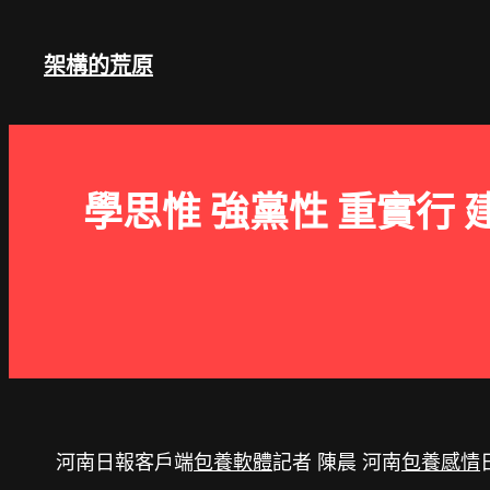
跳
至
架構的荒原
主
要
內
容
學思惟 強黨性 重實行
河南日報客戶端
包養軟體
記者 陳晨 河南
包養感情