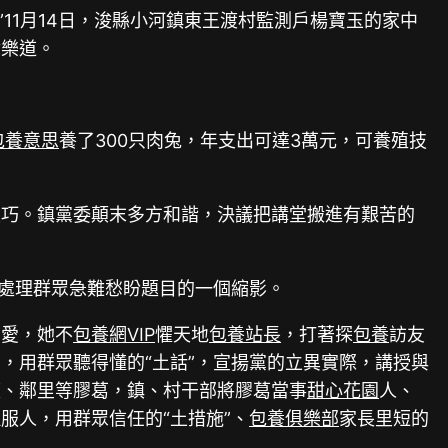
11月14日，浚縣小河鎮東王渡村監測戶楊寶玉的家中
津樂道。
包養意思
養了300只肉兔，年支出可達3萬元，可養殖技
技巧。鎮黨委顛末多方和諧，決議把講堂搬進有艱苦的
處理群眾急難愁盼題目的一個縮影。
的愛，她不
包養網VIP
懼天地
包養站長
，打著探
包養
訪友
，用群眾聽得懂的“土話”，宣揚黨的立異實際，講授與
庭、鄰里等膠葛，鎮、村干部將膠葛當事
甜心花園
人、
服人，用群眾信任的“土措施”、
包養俱樂部
家長里短的