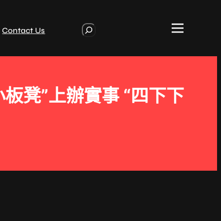
S
Contact Us
e
a
r
c
h
板凳”上辦實事 “四下下