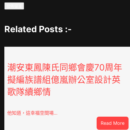
Related Posts :-
潮安東鳳陳氏同鄉會慶70周年
擬編族譜組億嵐辦公室設計英
歌隊續鄉情
他知道，這幸福空間場…
:
Read More
潮