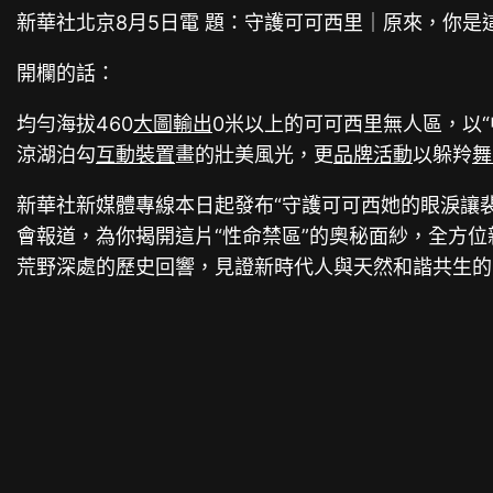
新華社北京8月5日電 題：守護可可西里｜原來，你是
開欄的話：
均勻海拔460
大圖輸出
0米以上的可可西里無人區，以
涼湖泊勾
互動裝置
畫的壯美風光，更
品牌活動
以躲羚
舞
新華社新媒體專線本日起發布“守護可可西她的眼淚讓
會報道，為你揭開這片“性命禁區”的奧秘面紗，全方
荒野深處的歷史回響，見證新時代人與天然和諧共生的