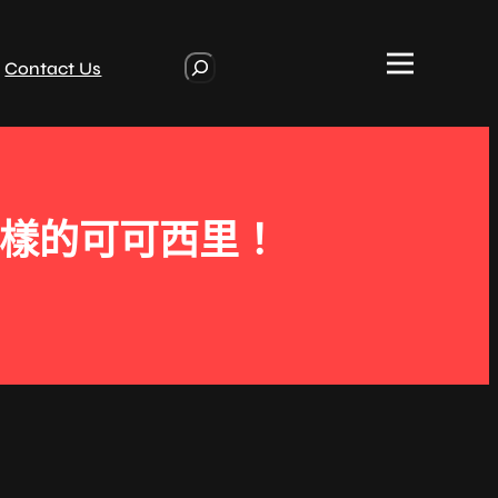
S
Contact Us
e
a
r
c
h
這樣的可可西里！