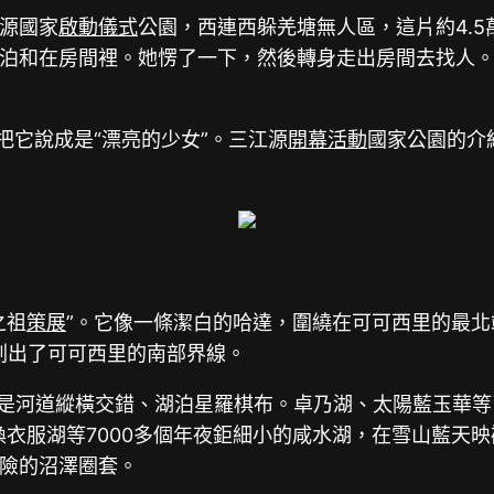
源國家
啟動儀式
公園，西連西躲羌塘無人區，這片約4.5
泊和在房間裡。她愣了一下，然後轉身走出房間去找人。
把它說成是“漂亮的少女”。三江源
開幕活動
國家公園的介紹
之祖
策展
”。它像一條潔白的哈達，圍繞在可可西里的最
劃出了可可西里的南部界線。
卻是河道縱橫交錯、湖泊星羅棋布。卓乃湖、太陽藍玉華
換衣服湖等7000多個年夜鉅細小的咸水湖，在雪山藍天
險的沼澤圈套。