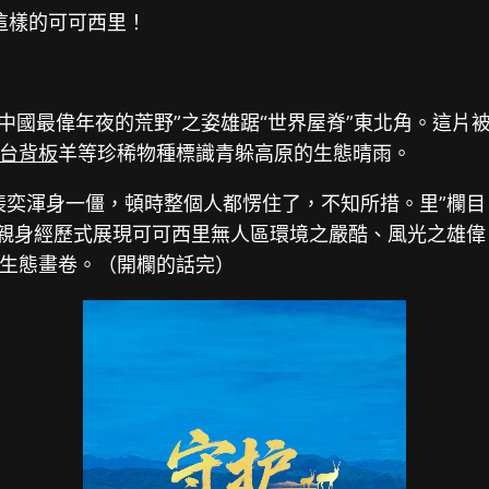
這樣的可可西里！
“中國最偉年夜的荒野”之姿雄踞“世界屋脊”東北角。這
台背板
羊等珍稀物種標識青躲高原的生態晴雨。
裴奕渾身一僵，頓時整個人都愣住了，不知所措。里”欄
位親身經歷式展現可可西里無人區環境之嚴酷、風光之雄
生態畫卷。（開欄的話完）