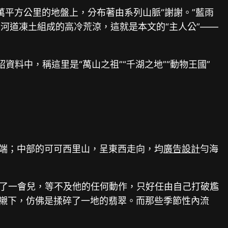
萬平方公里的地盤上，分布著由系列山脈“謝謝。”藍雨
河道凍土組成的高冷荒涼，這就是本文的“主人公”——
資料中，稱這里是“萬山之祖”“千湖之地”“動物王國”
北端；中部的可可西里山，呈東西走向，均
廣告設計
勻海
等了一會兒，等不及他的任何動作，只好任由自己打破尷
映襯下，仿佛是揉碎了一地的翡翠。而那些季節性內流