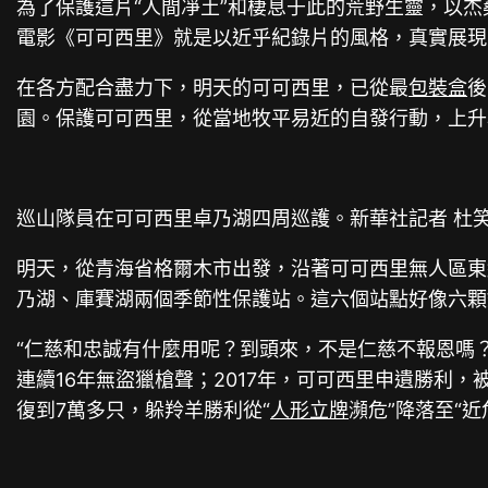
為了保護這片“人間凈土”和棲息于此的荒野生靈，以
電影《可可西里》就是以近乎紀錄片的風格，真實展現
在各方配合盡力下，明天的可可西里，已從最
包裝盒
後
園。保護可可西里，從當地牧平易近的自發行動，上升
巡山隊員在可可西里卓乃湖四周巡護。新華社記者 杜笑
明天，從青海省格爾木市出發，沿著可可西里無人區東
乃湖、庫賽湖兩個季節性保護站。這六個站點好像六顆
“仁慈和忠誠有什麼用呢？到頭來，不是仁慈不報恩嗎
連續16年無盜獵槍聲；2017年，可可西里申遺勝利
復到7萬多只，躲羚羊勝利從“
人形立牌
瀕危”降落至“近