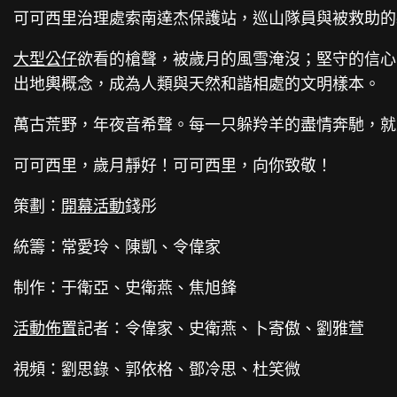
可可西里治理處索南達杰保護站，巡山隊員與被救助的
大型公仔
欲看的槍聲，被歲月的風雪淹沒；堅守的信心
出地輿概念，成為人類與天然和諧相處的文明樣本。
萬古荒野，年夜音希聲。每一只躲羚羊的盡情奔馳，就
可可西里，歲月靜好！可可西里，向你致敬！
策劃：
開幕活動
錢彤
統籌：常愛玲、陳凱、令偉家
制作：于衛亞、史衛燕、焦旭鋒
活動佈置
記者：令偉家、史衛燕、卜寄傲、劉雅萱
視頻：劉思錄、郭依格、鄧冷思、杜笑微