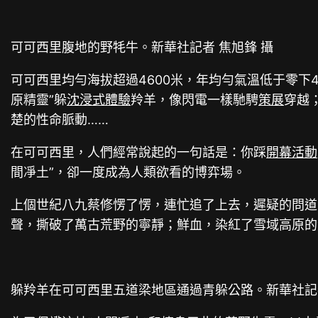
可可西里腹地的野牦牛。新華社記者 焦旭鋒 攝
可可西里均勻海拔超過4600米，年均勻氣溫低于零下
原精靈”躲
沈浸式體驗
羚羊，像閃電一樣馳騁
策展
穿越
楚的性命脈動……
在可可西里，人們經常說起的一句話是：你踩
開幕活動
間凈土”，卻一度成為人類欲看的博弈場。
上個世紀八九蔡修愣了愣，連忙追了上去，遲疑的問道
聲，撕破了萬古荒野的寧靜；鮮血，染紅了雪域高原的
躲羚羊在可可西里五道梁地區通過青躲公路。新華社記者