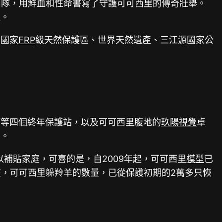
山隊，用鮮血和性命書寫了守護可可西里的傳奇壯舉。
牲。
、國家
FRP
級天然保護區、世界天然遺產、三江源國家公
河等四個終年保護站，以及可可西里腹地的
玖陽視覺
卓
膚。
補貼家庭，可喜的是，自2009年起，可可西里
模型
已
現在，可可西里躲羚羊的數量，已從保護初期的2萬多只恢