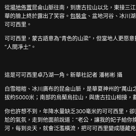
從
場地佈置
昆侖山脈往南，到唐古拉山以北，東接三江
華的臉上終於露出了笑容。
包裝盒
、盆地河谷、冰川湖
可可西里。
可可西里，蒙古語意為“青色的山梁”，但當地人更愿意
“人間凈土”。
這是可可西里卓乃湖一角。新華社記者 潘彬彬 攝
白雪皚皚、冰川廣布的昆侖山脈，是華夏神州的“萬山
拔約5000米；南部的烏蘭烏拉山，與唐古拉山相接，
你也許想不到，年降水量缺乏300毫米的可可西里，
尬的氣氛，走到他面前說道：“老公，讓我的妃子給你
河，每到炎天，就會泛濫橫流，把可可西里變成隱藏兇