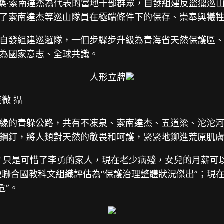
杰桑·索南達杰為代表的當地干部群眾，自發組建反盜獵巡
了索南達杰等巡山隊員在極端條件下的保存、崇奉與犧
自發組建巡邏隊，一個步驟步升級為青海省天然保護區
為國家意志、全球共識。
人形立牌
微 攝
緣的青躲公路，共有不凍泉、索南達杰、五道梁、沱沱
鋼釘，將人類對天然的敬畏和呵護，緊緊地鉚進荒原肌
？只是可惜了李勇的家人，現在老少病殘，女兒的月薪可以
，被聯合國教科文組織評估為“保護治理整體狀況傑出”；
危”。