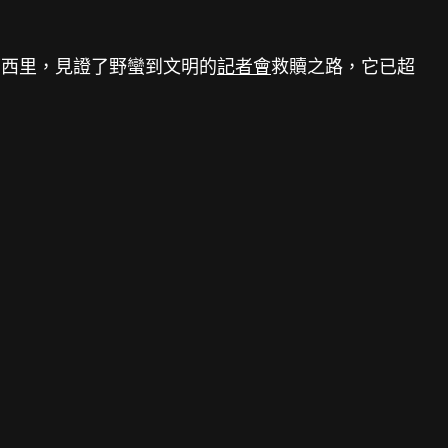
可西里，見證了野蠻到文明的
記者會
救贖之路，它已超