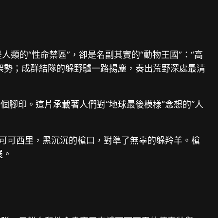
人類的“性命禁區”，卻是名副其實的“動物王國”：“高
架勢；成群結隊的躲野驢一路揚塵，奏出荒野深處最清
個腳印。這片承載著人們對“地球最後模樣”念想的“人
進可可西里，黑沉沉的槍口，對準了無辜的躲羚羊。槍
展
。