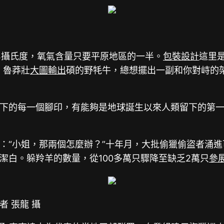
4攝氏度，氧氣含量只要平原地區的一半。
包裝設計
這里是
；魯莽壯
大圖輸出
碩的野牦牛，總想擺出一副和你對峙的
下的每一個腳印，有能夠是地球誕生以來人類留下的第一
：“小姐，那兩個怎麼辦？”十年月，大批偷獵偷盜者涌
潔白。躲羚羊的數量，從100多萬只驟降至缺乏2萬只
參
 張龍 攝