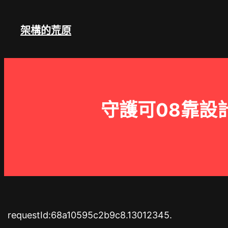
跳
至
架構的荒原
主
要
內
容
守護可08靠設
requestId:68a10595c2b9c8.13012345.