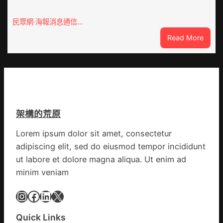
條
包
全
養
民眾網·海報消息通信…
球
價
供
:
Read More
錢
應
戰
_
鏈
爭
中
街
國
道：
網
新
時
架構的荒原
期
文
Lorem ipsum dolor sit amet, consectetur
明
adipiscing elit, sed do eiusmod tempor incididunt
森
和
ut labore et dolore magna aliqua. Ut enim ad
診
minim veniam
所
家
Instagram
Facebook
LinkedIn
X
醫
科
Quick Links