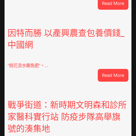
:
Read More
VloJI
俱
意
翻
因特而勝 以產興農查包養價錢_
修
中國網
設
計
g
|
“桃花流水鱖魚肥”。…
我
:
Read More
在
因
鏈
特
博
而
會
勝
戰爭街道：新時期文明森和診所
挑
以
戰
家醫科實行站 防疫步隊高舉旗
產
拼
興
出
號的湊集地
農
一
查