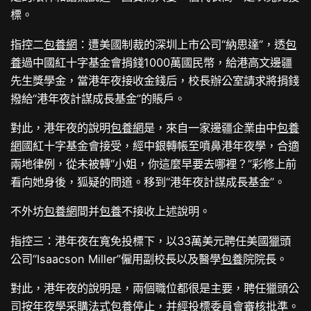
標。
指控二
包養網
：遭美國制裁的深圳上市公司“納思達”，透
包
養
過中國紅十字基金會捐錢1000萬國民幣，給港高文邊疆
先生獎學金，當港年夜接收金錢后，校長辦公室請求將捐錢
撥給“港年夜計謀成長基金”的賬戶。
對此，港年夜的說明
包養網
是，來自一家邊疆企業由中
包養
網
國紅十字基金會接受，經中銀轉帳至噴鼻港年夜學，合適
兩地律例，從未被轉“小姐，你這麼早要去哪裡？”彩修上前
看向她身後，狐疑的問道。移到“港年夜計謀成長基金”。
不外坊
包養網
間并
包養
不接收上述說明。
指控三：港年夜在寬免投標下，以33萬美元聘任美國獵頭
公司“Isaacson Miller”僱用副校長以及醫學
包養
院院長。
對此，港年夜的說明是，兩個職位都很是主要，聘任獵頭公
司按年夜學采購法式
包養
停止，并經投標委員會審核批準。