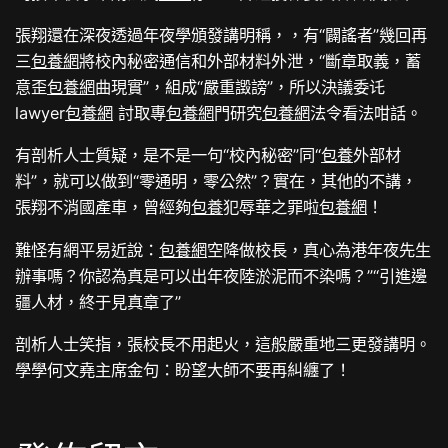
張翔還在深夜透過年夜學頒發講明稱，，有“闢謠者”幾回再
三
包養網
將校內秘密通信和外部材料外泄，“斷章取義，蓄
意歪
包養網
曲現實”，組成“嚴重譭謗”，所以決議委讬
lawyer
包養網
討取專
包養網
門研究
包養網
法令看法咁話。
有剖析人士質疑，是不是一句“校內秘密”同“
包養
外部材
料”，就可以做到“零通明，零公然”？實在，其他的不講，
張翔不消國產車，曾經夠
包養
犯辱華之罪啦
包養網
！
難怪有網平易近說：
包養網
空降做校長，真心為港年夜先生
辦事嗎？你認為真是可以出年夜陸淤泥而不染嗎？”“引進邊
疆人材，終于見真章了”
剖析人士笑指，張校長不用起火，這般嚴重地三更發講明。
學學何文堯主席金句：盼望大師不要再糾纏了！