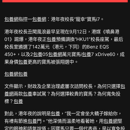
包養網
指控一
包養網
：港年夜校長“寵幸”寶馬i7。
港年夜校長丑聞風浪最早呈現在9月12日，港媒《噴鼻港
01》踢爆，港年夜正
包養
預備調換“HKU1”校長座駕，最后
校長室遴選了142萬元（港元，下同）的Benz EQS
450+，以及2
包養
05
包養網
萬元寶馬i
包養
7 xDrive60，成
果身價
包養
更高的寶馬被張翔選中。
包養網
包養
文件顯示，財政及企業治理處屢次詰問校長，為何只選擇
包
養網
兩款
包養
車試駕？為何選擇較貴的寶馬？為何寬免投
標？
包養
對此，港年夜的說明是
包養
，“我一定會坐大轎子嫁給你，
有禮有節進
包養
門。”他深情而溫柔地看著她，用
包養網
堅
定的眼神和語氣說道。因寶馬只要一個代表商，是以寬免投