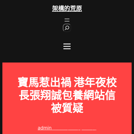
跳
架構的荒原
至
主
S
要
e
內
a
r
容
c
h
寶馬惹出禍 港年夜校
長張翔誠包養網站信
被質疑
admin
2023 年 11 月 29 日