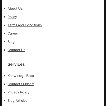
實
行
About Us
站
防
Policy
疫
Terms and Conditions
步
隊
Career
高
Blog
舉
旗
Contact Us
號
的
湊
Services
集
地
Knowledge Base
Contact Support
Privacy Policy
Blog Articles