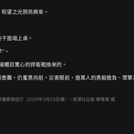
，盼望之光照亮將來。
熱干面端上桌。
”。
一場觸目驚心的捍衛戰換來的。
族歷經患難，仍奮勇向前。災害眼前，億萬人的勇毅擔負、眾擎
療隊送行（2020年3月23日攝）。新華社記者 陳曄華 攝