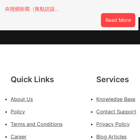
央視網新聞（焦點訪談…
:
Read More
焦
點
OS
奧
斯
德
汽
Quick Links
Services
車
零
件
About Us
Knowledge Base
訪
Policy
Contact Support
談
｜
Terms and Conditions
Privacy Policy
預
Career
Blog Articles
字