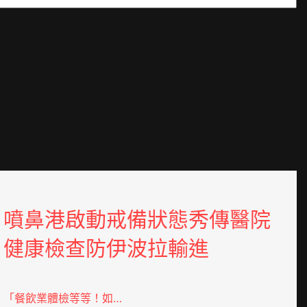
噴鼻港啟動戒備狀態秀傳醫院
健康檢查防伊波拉輸進
「餐飲業體檢等等！如…