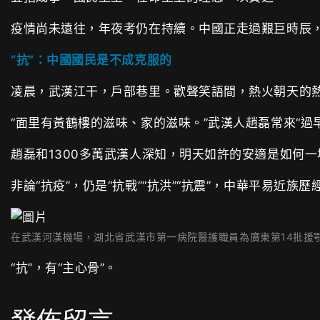
疫情尚未遠往，年夜考仍在持續。中國正走過艱巨時辰
“抗”：中國國民是不成克服的
凌晨，武漢江干，戶部巷里。歡聲笑語間，熱火朝天的
“面里有黃鶴樓的滋味、家的滋味。”武漢人趙磊常來“過早
趙磊和1300多萬武漢人深知，明天如許的安適是如何
非論“抗疫”，仍是“抗戰”“抗洪”“抗震”，中華平易近
在武漢河漢機場，湖北省武漢市第一病院醫護職員為廣東第14批援鄂醫
“抗”，有“主心骨”。