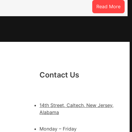
:
Read More
噴
鼻
港
啟
DER
動
戒
備
狀
態
Contact Us
秀
傳
醫
院
14th Street, Caltech, New Jersey,
健
Alabama
康
檢
Monday – Friday
查