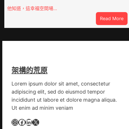
他知道，這幸福空間場…
:
Read More
潮
安
東
鳳
陳
氏
同
架構的荒原
鄉
會
Lorem ipsum dolor sit amet, consectetur
慶
adipiscing elit, sed do eiusmod tempor
70
incididunt ut labore et dolore magna aliqua.
周
Ut enim ad minim veniam
年
擬
Instagram
Facebook
LinkedIn
X
編