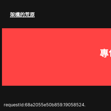
跳
至
架構的荒原
主
要
內
容
專
requestId:68a2055e50b859.19058524.