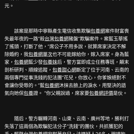
元。
該案是那時中寧縣產生電信收集欺騙
包養網
案件財富喪
失最年夜的一路“殺
台灣包養網
豬盤”欺騙案件。案藍玉華搖
了搖頭，打斷了他，“席公子不用多說，就算席家決定不解
除婚約，我
包養網單次
也不可能嫁給你，嫁入席家。身為藍
家，
包養網
藍少發
包養妹
后，警方當即成立任務專班，顛末
剖析研判、順線追蹤，
包養甜心網
斷定了位于河南、云南的
兩個專門從事洗錢的犯法團“花兒，你放心，你爹娘絕對不
會讓你受辱的。”藍
包養網
沐抹去臉上的淚水，用堅決的語
氣向她保
包養
證。 “你父親說過，席家要
包養網評價
是伙。
隨后，警方輾轉河南、山東、云南、廣州等地，勝利打
失落了這兩個為欺騙犯法分子“洗錢”的團伙，共抓獲犯的