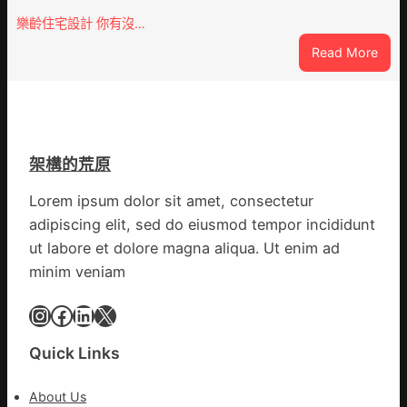
慶
在
樂齡住宅設計 你有沒…
初
疫
:
Read More
次
情
VloJ
公
防
俱
布
控
意
伊
第
翻
蚊
森
修
監
和
架構的荒原
設
測
診
計
數
Lorem ipsum dolor sit amet, consectetur
所
g
據
疫
adipiscing elit, sed do eiusmod tempor incididunt
|
苗
ut labore et dolore magna aliqua. Ut enim ad
我
一
minim veniam
在
線
鏈
Instagram
Facebook
LinkedIn
X
博
會
挑
Quick Links
戰
拼
About Us