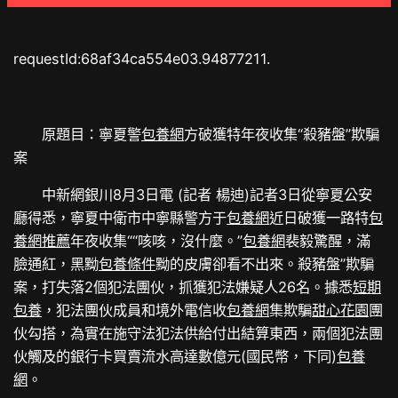
requestId:68af34ca554e03.94877211.
原題目：寧夏警
包養網
方破獲特年夜收集“殺豬盤”欺騙
案
中新網銀川8月3日電 (記者 楊迪)記者3日從寧夏公安
廳得悉，寧夏中衛市中寧縣警方于
包養網
近日破獲一路特
包
養網推薦
年夜收集““咳咳，沒什麼。”
包養網
裴毅驚醒，滿
臉通紅，黑黝
包養條件
黝的皮膚卻看不出來。殺豬盤”欺騙
案，打失落2個犯法團伙，抓獲犯法嫌疑人26名。據悉
短期
包養
，犯法團伙成員和境外電信收
包養網
集欺騙
甜心花園
團
伙勾搭，為實在施守法犯法供給付出結算東西，兩個犯法團
伙觸及的銀行卡買賣流水高達數億元(國民幣，下同)
包養
網
。