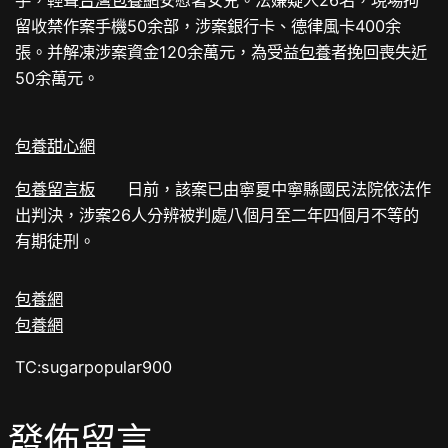
手，輕聲
台灣包養網
安慰著女兒。法嫌疑人26名，現場拘
留收禁作案手機50余部，涉案銀行卡、德律風卡400余
張。并解凍涉案資金120余萬元，為受益
包養
者挽回喪失近
50余萬元。
包養甜心網
包養留言板
日前，該案已由寧夏中寧縣國民法院依法作
出判決，涉案26人分辨被判處八個月至二年四個月不等的
有期徒刑。
包養網
包養網
TC:sugarpopular900
發佈留言