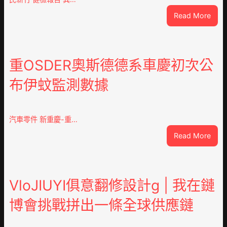
:
Read More
這
就
是
山
重OSDER奧斯德德系車慶初次公
東
布伊蚊監測數據
丨
臨
沂
市
汽車零件 新重慶-重…
國
:
Read More
民
重
病
OSD
院
奧
高
斯
VloJIUYI俱意翻修設計g | 我在鏈
擎
德
黨
博會挑戰拼出一條全球供應鏈
德
旗
系
沖
車
鋒