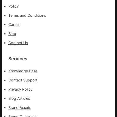
出
Policy
一
條
Terms and Conditions
全
球
Career
供
Blog
應
鏈
Contact Us
Services
Knowledge Base
Contact Support
Privacy Policy
Blog Articles
Brand Assets
Brand Guidelines