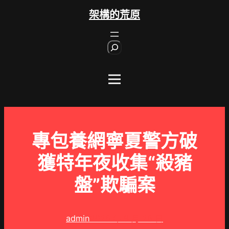
跳
架構的荒原
至
主
S
要
e
內
a
r
容
c
h
專包養網寧夏警方破
獲特年夜收集“殺豬
盤”欺騙案
admin
2025 年 8 月 28 日