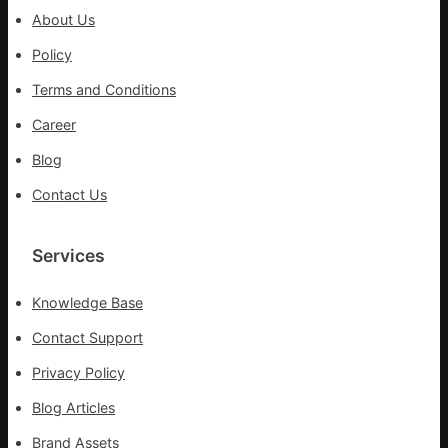
明
About Us
共
JIUYI
Policy
俱
Terms and Conditions
意
翻
Career
修
Blog
設
計
Contact Us
識
Services
Knowledge Base
Contact Support
Privacy Policy
Blog Articles
Brand Assets