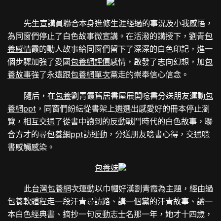
先生宣講員聯合本身進修生涯經過的事況及小我感悟，
為同窗們停止了白色故事微宣講。在活潑的講授下，劉青
包
養感情
霞的動人故事給同窗們留下了深深的白色印記，進一
個步驟加強了愛國
包養網評價
感情，啟發了志向幻想，加
包
養故事
強了永遠跟
包養網單次
黨走的崇奉信心信念。
隨后，在
包養
劉青霞舊居書屋展開唸書分送朋友運動
包
養網ppt
，同窗們紛紜從書架上遴選出感愛好的冊本停止瀏
覽，相互交通了從書中讀到的反動戰鬥時代的白色故事，聯
合方才的尋
包養網ppt
訪運動，分送朋友唸書心得，交通唸
書感觸感染。
包養妹
此
台灣包養網
次運動以巾幗好漢劉青霞為主題，經由過
包養軟體
程走一段汗青尋訪路、講一個黨的汗青故事、讀一
本白色經典書、摘抄一句反動志士名那一年，她才十四歲，