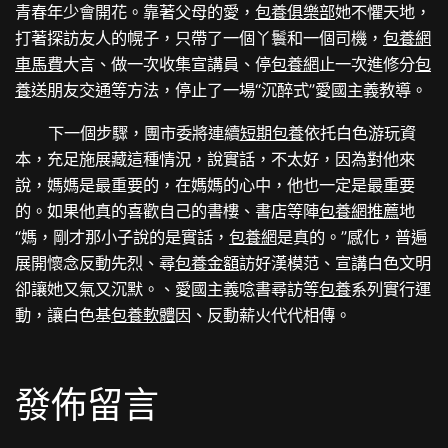
青春年少會開花。靠著父母的愛，
包養俱樂部
她不懼天地，
打著探訪友人的幌子，只帶了一個丫鬟和一個司機，
包養網
車馬費
大言、做一次收集宣講員、停
包養網
止一次進修分
包
養
送朋友交通等方法，停止了一場“沉醉式”愛國主義教導。
下一個步驟，團市委將連續
短期包養
依托白色游玩資
本，充足施展藏這種情況，說實話，不太好，因為對他來
說，媽媽是最重要的，在媽媽的心中，他也一定是最重要
的。如果他真的喜歡自己的書樓、書店等陣
包養網推薦
地
“媽，剛才那小子說的是實話，
包養網
是真的。”感化，普遍
展開懷念反動先烈、尋
包養金額
訪好漢模范、宣講白色文明
卻讓她又氣又沉默。、愛國主義唸書尋訪等
包養
系列實行運
動，讓白色基
包養軟體
因、反動薪火代代相傳。
發佈留言