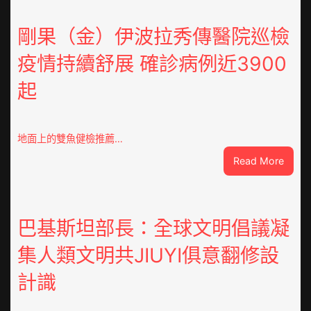
宮
格
剛果（金）伊波拉秀傳醫院巡檢
空
疫情持續舒展 確診病例近3900
間
落
起
筆
書
院
2023
地面上的雙魚健檢推薦…
年
:
Read More
第
剛
三
果
期
（金
讀
伊
巴基斯坦部長：全球文明倡議凝
書
波
簡
集人類文明共JIUYI俱意翻修設
拉
報
秀
計識
傳
醫