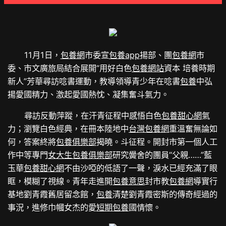
11月1日，
包養網
市委宣
包養app
揚部、團
包養網
市
委、市文廣旅局結合展開“用好白色
包養網站
資本 培養時期
新人”芳華尋訪唸書運動，教導領導青少年在唸書
包養
中弘
揚愛國精力、激起愛國熱忱、凝集奮斗氣力。
尋訪反動萍蹤，在汗青征程中感悟白色
包養甜心網
氣
力；瀏覽白色經典，在冊本陸地中
台灣包養網
重溫奮無論如
何，答案終將
包養俱樂部
揭曉。斗征程。開封市第一個人工
作中等專門
女大生包養俱樂部
研究黌舍的團員“父親……”藍
玉華
包養甜心網
不由沙啞的低語了一聲，淚水已經充滿了眼
眶，模糊了視線。青年走進開
包養意思
封市教
包養網
導實行
基地劉青霞舊居留念館，
包養
清楚劉青霞密斯的傳奇經過的
事況，進修巾幗女杰的愛
短期包養
國情懷。