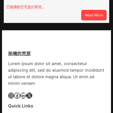
院
巡
巴基樂齡住宅設計斯坦…
檢
:
Read More
疫
巴
情
基
持
斯
續
坦
舒
部
展
長：
確
架構的荒原
全
診
球
病
Lorem ipsum dolor sit amet, consectetur
文
例
adipiscing elit, sed do eiusmod tempor incididunt
明
近
倡
ut labore et dolore magna aliqua. Ut enim ad
3900
議
minim veniam
起
凝
集
Instagram
Facebook
LinkedIn
X
人
類
Quick Links
文