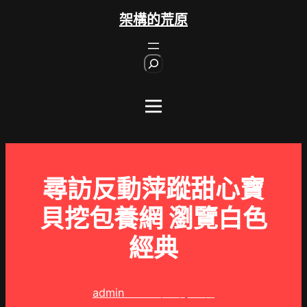
跳
架構的荒原
至
主
S
要
e
內
a
r
容
c
h
尋訪反動萍蹤甜心寶
貝挖包養網 瀏覽白色
經典
admin
2024 年 1 月 5 日