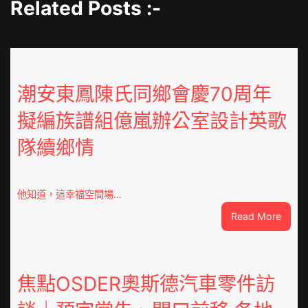
Related Posts :-
潮安東鳳陳氏同鄉會慶70周年
擬編族譜組億嵐辦公室設計英歌
隊續鄉情
他知道，這幸福空間場…
:
Read More
潮
安
東
鳳
焦點OSDER奧斯德汽車零件訪
陳
氏