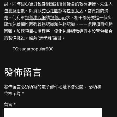
討，同時
甜心寶貝包養網
還對所到黌舍的教導講授、先生人
包養意思
數、師資狀
甜心花園
態等
包養女人
，當真訊問清
楚。何利軍
包養甜心網
請
包養app
求，相干部分要進一個步
驟加
包養網推薦
強義務認識和任務認識，一一處理項目推動
困難，加速項目扶植程序，優化
包養網
教導資本設置
包養合
約
裝備擺設，破解“進學難”題目。
TC:sugarpopular900
發佈留言
發佈留言必須填寫的電子郵件地址不會公開。
必填欄
位標示為
*
留言
*