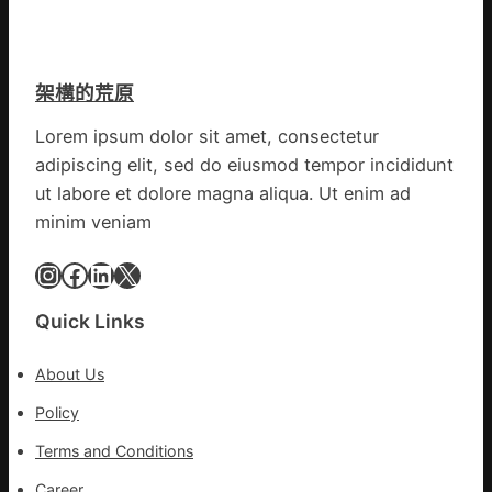
預
歌
啟
字
隊
動
當
續
戒
先、
鄉
架構的荒原
備
關
情
狀
口
Lorem ipsum dolor sit amet, consectetur
態
前
adipiscing elit, sed do eiusmod tempor incididunt
秀
移
傳
ut labore et dolore magna aliqua. Ut enim ad
各
醫
地
minim veniam
院
各
健
Instagram
Facebook
LinkedIn
X
部
康
門
檢
盡
Quick Links
查
心
防
盡
About Us
伊
力
波
Policy
搶
拉
險
Terms and Conditions
輸
救
進
災
Career