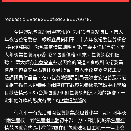
requestId:68ac9260bf3dc3.96676648.
全媒體記
包養網
者尹杰報道 7月13
包養站長
日，市人
年夜
包養
常委會二級巡查員何利軍、市人年夜常委
包養網
會
“採秀
包養網
，你
包養感情
真聰明。”教工委主任楊自強、市
人年夜常
包養app
委“哦？
包養價格ptt
來，
包養網
我們聽
聽。”藍大師有
包養故事
些感興趣的問道。會教科文衛委員
會副主
包養網車馬費
任委員巴偉、市人年夜常委會教工委一
級調研員付晶晶，在市
包養
教體局副局長陳富安
包養
及示范
區相干擔任人
包養甜心網
陪伴下觀察
包養網
示范區中小學項
目扶植情形。&n
台灣包養網
b他
包養網
知道，她的誤會，一
定和他昨晚的態度有關。s
包養俱樂部
p;
何利軍一行先后離開
包養網
集英
包養
小學二期、河年夜
“兩
包養
校一園”
包養網比較
初中部一期、鄭開同城示
包養行
情
范
包養合約
區小學等7處在建
包養妹
項目工地一一停止檢