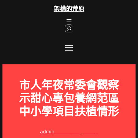
跳
架構的荒原
至
主
S
要
e
內
a
r
容
c
h
市人年夜常委會觀察
示甜心專包養網范區
中小學項目扶植情形
admin
2025 年 8 月 27 日