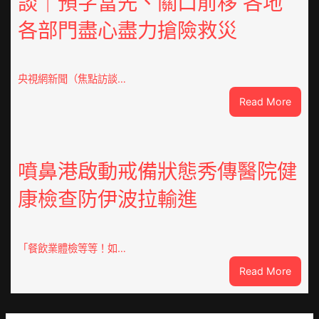
談｜預字當先、關口前移 各地
同
各部門盡心盡力搶險救災
鄉
會
慶
70
央視網新聞（焦點訪談…
周
:
Read More
年
焦
擬
點
編
OSDE
族
奧
噴鼻港啟動戒備狀態秀傳醫院健
譜
斯
組
康檢查防伊波拉輸進
德
億
汽
嵐
車
辦
零
「餐飲業體檢等等！如…
公
件
室
:
Read More
訪
設
噴
談
計
鼻
｜
英
港