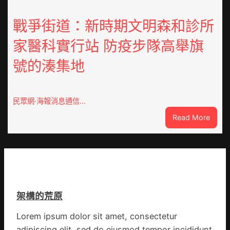
博
而
會
勝
戰爭街道：新時期文明森和診所
挑
以
戰
家醫科實行站 防疫步隊高舉旗
產
拼
興
出
號的湊集地
農
一
查
條
包
全
養
民眾網·海報消息通信…
球
價
供
:
Read More
錢
應
戰
_
鏈
爭
中
街
國
道：
網
新
時
架構的荒原
期
文
Lorem ipsum dolor sit amet, consectetur
明
adipiscing elit, sed do eiusmod tempor incididunt
森