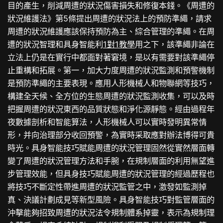
目的產生，削減周遭的狀況傷害損失和修復本錢。《周遭的
狀況維護法》第5條提出周遭的狀況法上的預防準繩，請求
周遭的狀況維護應該保持預防為主、綜合管理的準繩。在周
遭的狀況智理和具身智能利
1對1教學
用之下，該準繩非論在
立法上仍是在實行中都面對著窘境，是以有需要對該準繩停
止重構和拓展。第一，加大力度周遭的狀況監測和預警機制
是預防準繩的主要表現。應用人形機械人和物聯網等技巧，
構建全天候、全方位的生態周遭的狀況監測收集，可以及時
把握周遭的狀況東西的品質狀態和淨化源靜態。經由過程年
夜數據剖析和智能算法，人形機械人可以實時發明異常情
形，并向治理部分收回預警，為實時采取應對辦法博得可貴
時光。具身智能技巧賦能周遭的狀況管理固然從實然層面轉
變了周遭的狀況管理方法和手腕，在規制層面的利用無望進
步管理效能，但具身技巧賦能周遭的狀況管理的經過歷程也
將技巧不斷定性帶進周遭的狀況監管之中，激發如監測掉
真、決議計劃成見等新型風險。具身智能技巧對監管層面的
沖擊能夠招致周遭的狀況法令規制體系掉靈，表示為規制理