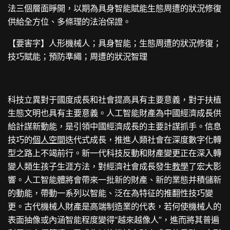
法三個層面睜開，以期為具身智能賦能生態周遭的狀況修復
供給全方位、多條理的法治保證。
【要害字】人形機械人；具身智能；生態周遭的狀況修復；
技巧賦能；預防準繩；周遭的狀況智理
科技立異對于國度成長和社會提高具有主要意義，對于扶植
生態文明也具有主要意義。人工智能財產為中國經濟成長供
給計謀新動能，是引領中國經濟成長的主要計謀抓手。信息
技巧的
個人空間
迭代式成長，推進人類社會在深度數字化轉
型之路上不竭前行。新一代科技反動和財產變更正在深入轉
變人類生孩子生涯方法，對經濟社會成長發生
教學
了宏大影
響。人工智能體將會帶來一批新的財產、新的業態并積儲新
的動能，帶動一系列以智能、泛在為特征的推翻性技巧變
更。古代機械人財產是高端制造業的代表，若何使機械人的
表面抽像或內涵智能程度變得“越來越像人”，進而將其普遍