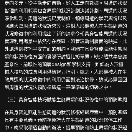
走向多元、從主動走向自動、從人工走向數據。周遭的狀況
智理的利用範疇包含周遭的狀況計劃決議計劃、周遭的狀況
淨化監測、周遭的狀況尺度制訂、領導周遭的狀況輿情以及
回應大眾周遭的狀況訴求等。這對人形機械人在生態周遭的
狀況修復中的利用提出了新的請求今朝具身智能周遭的狀況
管理利用場景中依然存在誤區，如管理軌制層面的缺掉，此
外還遭到技巧平安方面的制約。我國在具身智能賦能生態周
遭的狀況修復方面的實際研討還比擬單薄，缺少體
共享會議
室
系性、前瞻性的頂層design和學科支持，難認為人形機
械人技巧的成長利用供給智力指引。總之，人形機械人在生
態周遭的狀況修復中的利用仍面對法治挑釁，這就必需回回
到周遭的狀況法預防準繩這一基礎準繩的切磋之中。
（三）具身智能技巧賦能生態周遭的狀況修復中的預防準繩
在具身智能賦能生態周遭的狀況修復經過歷程中，預防準繩
具有主要意義。預防準繩誇大在生態周遭的狀況修停工作
中，應采取積極自動的辦法，提早預防和防止周遭的狀況題