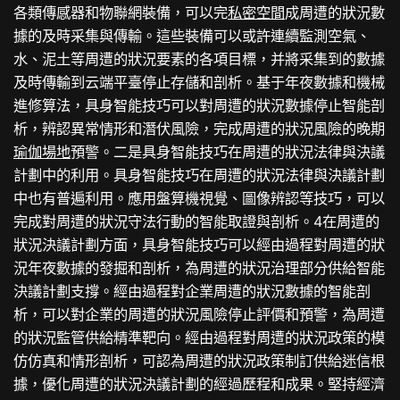
各類傳感器和物聯網裝備，可以完
私密空間
成周遭的狀況數
據的及時采集與傳輸。這些裝備可以或許連續監測空氣、
水、泥土等周遭的狀況要素的各項目標，并將采集到的數據
及時傳輸到云端平臺停止存儲和剖析。基于年夜數據和機械
進修算法，具身智能技巧可以對周遭的狀況數據停止智能剖
析，辨認異常情形和潛伏風險，完成周遭的狀況風險的晚期
瑜伽場地
預警。二是具身智能技巧在周遭的狀況法律與決議
計劃中的利用。具身智能技巧在周遭的狀況法律與決議計劃
中也有普遍利用。應用盤算機視覺、圖像辨認等技巧，可以
完成對周遭的狀況守法行動的智能取證與剖析。4在周遭的
狀況決議計劃方面，具身智能技巧可以經由過程對周遭的狀
況年夜數據的發掘和剖析，為周遭的狀況治理部分供給智能
決議計劃支撐。經由過程對企業周遭的狀況數據的智能剖
析，可以對企業的周遭的狀況風險停止評價和預警，為周遭
的狀況監管供給精準靶向。經由過程對周遭的狀況政策的模
仿仿真和情形剖析，可認為周遭的狀況政策制訂供給迷信根
據，優化周遭的狀況決議計劃的經過歷程和成果。堅持經濟