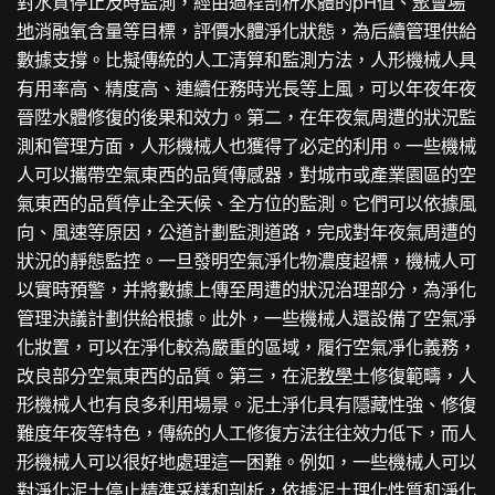
對水質停止及時監測，經由過程剖析水體的pH值、
聚會場
地
消融氧含量等目標，評價水體淨化狀態，為后續管理供給
數據支撐。比擬傳統的人工清算和監測方法，人形機械人具
有用率高、精度高、連續任務時光長等上風，可以年夜年夜
晉陞水體修復的後果和效力。第二，在年夜氣周遭的狀況監
測和管理方面，人形機械人也獲得了必定的利用。一些機械
人可以攜帶空氣東西的品質傳感器，對城市或產業園區的空
氣東西的品質停止全天候、全方位的監測。它們可以依據風
向、風速等原因，公道計劃監測道路，完成對年夜氣周遭的
狀況的靜態監控。一旦發明空氣淨化物濃度超標，機械人可
以實時預警，并將數據上傳至周遭的狀況治理部分，為淨化
管理決議計劃供給根據。此外，一些機械人還設備了空氣凈
化妝置，可以在淨化較為嚴重的區域，履行空氣凈化義務，
改良部分空氣東西的品質。第三，在泥
教學
土修復範疇，人
形機械人也有良多利用場景。泥土淨化具有隱藏性強、修復
難度年夜等特色，傳統的人工修復方法往往效力低下，而人
形機械人可以很好地處理這一困難。例如，一些機械人可以
對淨化泥土停止精準采樣和剖析，依據泥土理化性質和淨化