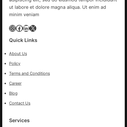
和
ut labore et dolore magna aliqua. Ut enim ad
診
minim veniam
所
家
Instagram
Facebook
LinkedIn
X
醫
科
Quick Links
實
行
About Us
站
防
Policy
疫
Terms and Conditions
步
隊
Career
高
Blog
舉
旗
Contact Us
號
的
湊
Services
集