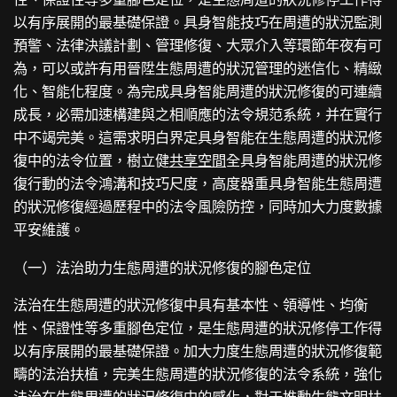
以有序展開的最基礎保證。具身智能技巧在周遭的狀況監測
預警、法律決議計劃、管理修復、大眾介入等環節年夜有可
為，可以或許有用晉陞生態周遭的狀況管理的迷信化、精緻
化、智能化程度。為完成具身智能周遭的狀況修復的可連續
成長，必需加速構建與之相順應的法令規范系統，并在實行
中不竭完美。這需求明白界定具身智能在生態周遭的狀況修
復中的法令位置，樹立健
共享空間
全具身智能周遭的狀況修
復行動的法令鴻溝和技巧尺度，高度器重具身智能生態周遭
的狀況修復經過歷程中的法令風險防控，同時加大力度數據
平安維護。
（一）法治助力生態周遭的狀況修復的腳色定位
法治在生態周遭的狀況修復中具有基本性、領導性、均衡
性、保證性等多重腳色定位，是生態周遭的狀況修停工作得
以有序展開的最基礎保證。加大力度生態周遭的狀況修復範
疇的法治扶植，完美生態周遭的狀況修復的法令系統，強化
法治在生態周遭的狀況修復中的感化，對于推動生態文明扶