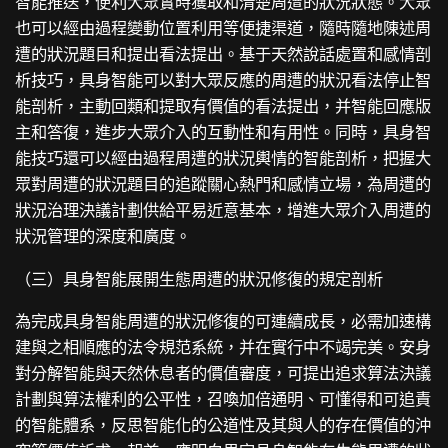
智能推送，便利大眾實時獲取和清楚周遭的狀況狀態。大眾
也可以經由過程變動位置利用等便捷渠道，隨時隨地陳述周
遭的狀況題目和提出看法提出。基于天然說話處置和感情剖
析技巧，具身智能可以對大眾反應的周遭的狀況看法停止智
能剖析，主動回類和提取有價值的看法提出，并智能回應版
主和答復，進步大眾介入的互動性和有用性。同時，具身智
能技巧還可以經由過程周遭的狀況輿情的智能剖析，把握大
眾對周遭的狀況題目的追蹤關心熱門和感情立場，為周遭的
狀況治理決議計劃供給平易近意基本，增進大眾介入周遭的
狀況管理的深度和廣度。
（三）具身智能展開生態周遭的狀況修復的規定剖析
為完成具身智能周遭的狀況修復的可連續成長，必需加速構
建與之相順應的法令規范系統，并在實行中不竭完美。安身
對分解智能與天然休息者的價值審度，可提出追求算法決議
計劃與算法權利的公平性，召喚加倍通明、可懂得和可追責
的智能體系，反思智能化的公道性及其與人的存在價值的沖