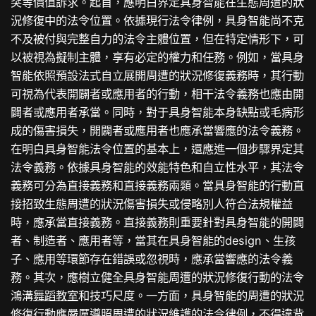
突等價值訴求。起首，應明白界定具身智能在生態周遭的狀
況修復中的法令位置。依據現行法令律例，具身智能尚不克
不及被付與完整自力的法令主體位置，但在特定情形下，可
以被視為擬制主體，享有必定的權力和任務。例如，當具身
智能依照預設法式自立展開周遭的狀況修復義務時，其行動
可視為代表開闢者或應用者的行動，相干法令義務也應由開
闢者或應用者承當。同時，對于具身智能本身缺點或毛病形
成的傷害損失，開闢者或應用者也應承當響應的法令義務。
在明白具身智能法令位置的基本上，還應進一個步驟界定其
法令義務。依據具身智能的效能特色和自立性水平，其法令
義務可分為直接義務和直接義務兩類。當具身智能的行動直
接招致生態周遭的狀況傷害損失或侵略別人符合法規權益
時，應承當直接義務。直接義務則重要針對具身智能的開闢
者、制造者、應用者等，當其在具身智能的design、生孩
子、應用等環節存在錯誤或忽視時，應承當響應的法令義
務。其次，應樹立健全具身智能周遭的狀況修復行動的法令
鴻溝
舞蹈教室
和技巧尺度。一方面，具身智能的周遭的狀況
修復行動應嚴厲遵照周遭的狀況維護的法令律例，不得違背