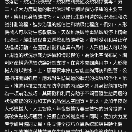
念落后、規定系統缺點、規制權利受阻及規制俘獲等。第
二，加大力度周遭的狀況治理和計劃是預防準繩的主要表
現。應用具身智能技巧，可以優化生態周遭的狀況治理和決
議計劃流程，進步治理的迷信性和精緻化程度。例如，人形
機械人可以對生態敏感區、天然維護區等重點區域停止精緻
化治理，經由過程自立巡檢和智能辨認，實時發明和禁止守
法違規行動。在園區計劃和產業布局中，人形機械人可以停
止周遭的狀況承載力評價和情形模仿，為優化空間布局、調
劑財產構造供給決議計劃支撐。在資本開闢應用中，人形機
械人可以對水、土、礦等資本停止智能查詢拜訪和監管，公
道把持開闢強度，削減對生態周遭的狀況的損壞和淨化。第
三，推進科技立異是預防準繩的內涵請求。具身智能技巧作
為一項前沿技巧，其研發和利用有助于不竭晉陞生態周遭的
狀況修復的效力和東西的品
個人空間
質。是以，要加年夜對
人形機械人、人工智能、年夜數據等要害技巧的研發投進，
衝破焦點技巧瓶頸，把握自立常識產權。同時，要加大力度
產學研用協同立異，樹立健全技巧立異系統和結果轉化機
制，加速推進科技結果在生態周遭的狀況修復範疇的利用。