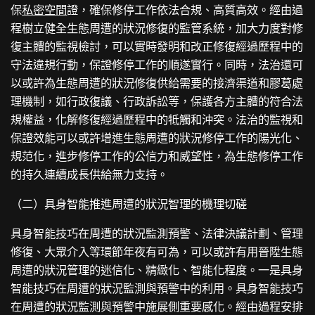
保
私密空間
證，確保修停工作依法合規、高質高效。經由過
程樹立健全生態周遭的狀況修復的監管系統，加大力度對修
復主體的監視檢討，可以實時發明和改正修復經過歷程中的
守法違規行動，保證修停工作的順遂實行。同時，法治還可
以或許為生態周遭的狀況修復供給需要的接濟渠道和膠葛處
理機制，如行政復議、行政訴訟等，保護各方主體的符合法
規權益，化解修復經過歷程中的牴觸和沖突。法治的監視和
保證效能可以或許增進生態周遭的狀況修停工作的陽光化、
規范化，進步修停工作的公信力和威望性，為生態修停工作
的持久連續成長供給無力支持。
（二）具身智能推進周遭的狀況智理的機理切磋
具身智能技巧在周遭的狀況監測預警、法律決議計劃、管理
修復、大眾介入等環節年夜有可為，可以或許有用晉陞生態
周遭的狀況管理的迷信化、精緻化、智能化程度。一是具身
智能技巧在周遭的狀況監測與預警中的利用。具身智能技巧
在周遭的狀況監測與預警中施展側重要感化。經由過程安排