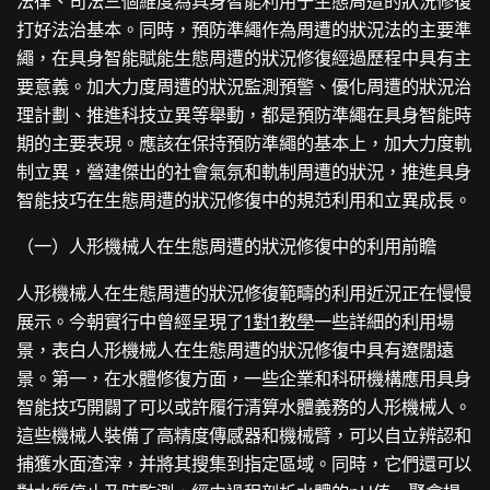
法律、司法三個維度為具身智能利用于生態周遭的狀況修復
打好法治基本。同時，預防準繩作為周遭的狀況法的主要準
繩，在具身智能賦能生態周遭的狀況修復經過歷程中具有主
要意義。加大力度周遭的狀況監測預警、優化周遭的狀況治
理計劃、推進科技立異等舉動，都是預防準繩在具身智能時
期的主要表現。應該在保持預防準繩的基本上，加大力度軌
制立異，營建傑出的社會氣氛和軌制周遭的狀況，推進具身
智能技巧在生態周遭的狀況修復中的規范利用和立異成長。
（一）人形機械人在生態周遭的狀況修復中的利用前瞻
人形機械人在生態周遭的狀況修復範疇的利用近況正在慢慢
展示。今朝實行中曾經呈現了
1對1教學
一些詳細的利用場
景，表白人形機械人在生態周遭的狀況修復中具有遼闊遠
景。第一，在水體修復方面，一些企業和科研機構應用具身
智能技巧開闢了可以或許履行清算水體義務的人形機械人。
這些機械人裝備了高精度傳感器和機械臂，可以自立辨認和
捕獲水面渣滓，并將其搜集到指定區域。同時，它們還可以