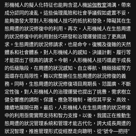
形機械人的擬人化特征也能夠含混人機
瑜伽教室
鴻溝，帶來
成分認同的凌亂。這些倫理風險和社會爭議假如處置不妥，
能夠激發大眾對人形機械人技巧的抵抗和發急，障礙其在生
態周遭的狀況修復中的利用。再次，人形機械人在生態周遭
的狀況修復中的利用對技巧研發和治理運營提出了更高請
求。生態周遭的狀況修請求，也是命令。復觸及復雜的天然
體系和社會體系，對人形機械人的感知、決議計劃、履行等
才能提出了很高的請求。今朝，人形機械人技巧還處于成長
的低級階段，在周遭的狀況感知、自立導航、精緻操縱等方
面還存在局限性，難以完整勝任生態周遭的狀況修復的義
務。同時，生態周遭的狀況修復項目周期長、范圍廣、不斷
定性強，對人形機械人的治理運營也提出了挑釁，需求樹立
健全響應的調劑、保護、應急等機制，確保其平安、高效、
連續地展開任務。最后，人形機械人在生態周遭的狀況修復
中的利用亟需實際支持和智力支撐。以後，我國正在推動生
態周遭的狀況管理系統和管理才能古代化，誇大成長周遭的
狀況智理，推進管理形式從經歷走向聰明、從“號令—把持”