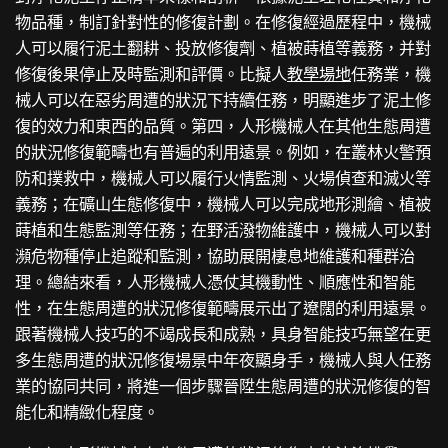
物品種，制訂針對性的修復計劃。在修復經過歷程中，機械
人可以履行泥土翻耕、投放修復劑、植被蒔植等義務，并對
修復後果停止及時監測和評價。比擬人
教學場地
任務業，機
械人可以在惡劣周遭的狀況下持續任務，明顯進步了泥土修
復的效力和東西的品質。第四，人形機械人在其他生態周遭
的狀況修復範疇也有普遍的利用遠景。例如，在叢林火警預
防和撲救中，機械人可以履行火情監測、火場偵查和滅火等
義務；在礦山生態修復中，機械人可以完成地形測繪、植被
蒔植和生態監測等任務；在野活潑物維護中，機械人可以對
瀕危物種停止追蹤和監測，協助展開棲息地維護和種群治
理。總結來看，人形機械人憑仗其機動性、順應性和智能
性，在生態周遭的狀況修復範疇展示出了遼闊的利用遠景。
跟著機械人技巧的不竭成長和成熟，具身智能技巧無望在更
多生態周遭的狀況修復場景中年夜顯身手，機械人與人任務
業的協同共同，將進一個步驟晉陞生態周遭的狀況修復的智
能化和精緻化程度。