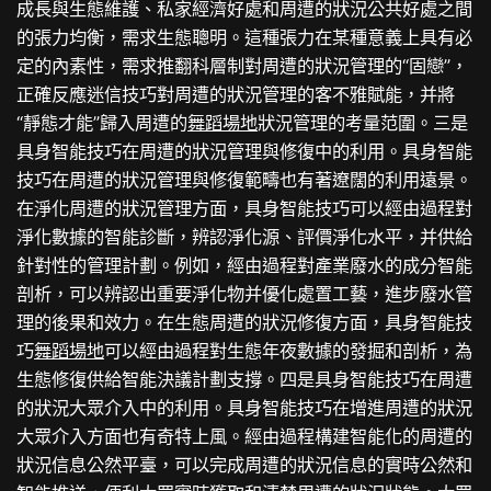
成長與生態維護、私家經濟好處和周遭的狀況公共好處之間
的張力均衡，需求生態聰明。這種張力在某種意義上具有必
定的內素性，需求推翻科層制對周遭的狀況管理的“固戀”，
正確反應迷信技巧對周遭的狀況管理的客不雅賦能，并將
“靜態才能”歸入周遭的
舞蹈場地
狀況管理的考量范圍。三是
具身智能技巧在周遭的狀況管理與修復中的利用。具身智能
技巧在周遭的狀況管理與修復範疇也有著遼闊的利用遠景。
在淨化周遭的狀況管理方面，具身智能技巧可以經由過程對
淨化數據的智能診斷，辨認淨化源、評價淨化水平，并供給
針對性的管理計劃。例如，經由過程對產業廢水的成分智能
剖析，可以辨認出重要淨化物并優化處置工藝，進步廢水管
理的後果和效力。在生態周遭的狀況修復方面，具身智能技
巧
舞蹈場地
可以經由過程對生態年夜數據的發掘和剖析，為
生態修復供給智能決議計劃支撐。四是具身智能技巧在周遭
的狀況大眾介入中的利用。具身智能技巧在增進周遭的狀況
大眾介入方面也有奇特上風。經由過程構建智能化的周遭的
狀況信息公然平臺，可以完成周遭的狀況信息的實時公然和