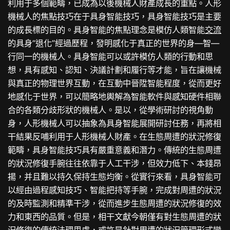
利用于多個範疇，已成為以後機械人財產成長的重點。人形
機械人的焦點技巧在于具身智能技巧，具身智能技巧是主要
的成長標的目的。具身智能的焦點理念是模仿人類智能
交流
的具身“退化”經過歷程，發明感化于真正的世界的身—智—
行同一的機械人。具身智能可以或許模仿人類的行動和思
想，具有感知、認知、決議計劃和履行等才能，旨在讓機械
與真正的物理世界互動，在互動中晉陞智能程度，從而更好
地感化于世界，可以簡略地輿解為智能軟件與感知硬件相聯
合的各類分歧形狀的機械人。是以，從學術研討的視角動
身，人形機械人可以抽象為具身智能展開研討任務，再將相
干結果反哺利用于人形機械人財產。在生態周遭的狀況修復
範疇，具身智能技巧具有嚴重意義和潛力。傳統的生態周遭
的狀況修復手腕往往依靠于人工干涉，但效力低下、本錢昂
揚，并且難以持久保持生態均衡。從實行來看，具身智能可
以經由過程感知技巧、智能把持等手腕，完成對周遭的狀況
的及時監測和精準干涉，從而進步生態周遭的狀況修復的效
力和東西的品質。但是，相干文獻今朝僅有對生態周遭的狀