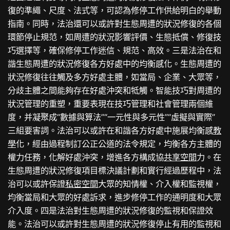
復的準繩、尺度、法式等，可認為修停工作供給明白的舉動
指南。同時，法治還可以或許對生態周遭的狀況修復的各個
環節停止規范，如周遭的狀況影響評價、生態抵償、修復技
巧選擇等，確保修停工作迷信、規范、高效。三是法治在和
諧生態周遭的狀況修復各方好處中的均衡感化。生態周遭的
狀況修復往往觸及多方好處主體，如當局、企業、大眾等，
分歧主體之間能夠存在好處沖突和牴觸。智能技巧對周遭的
狀況管理的重塑，重要表現在技巧管理和社會管理兩個維
度，并凝聚成“數據與算法”“一元性與多元性”“虛擬與實際”
三組要害詞。法治可以或許在和諧各方好處中施展均衡感
教
學
化，經由過程制訂公正公道的法令規定，均衡各方主體的
權力任務，化解好處沖突，增進各方構成協
共享空間
力。在
生態周遭的狀況修復項目標決議計劃和實行經過歷程中，法
治可以或許保證
私密空間
大眾的知情權、介入權和監視權，
均衡當局和大眾的好處訴求，進步修停工作的通明度和大眾
介入度。四是法治對生態周遭的狀況修復的監視和保證效
能。法治可以或許對生態周遭的狀況修復停止有用的監視和