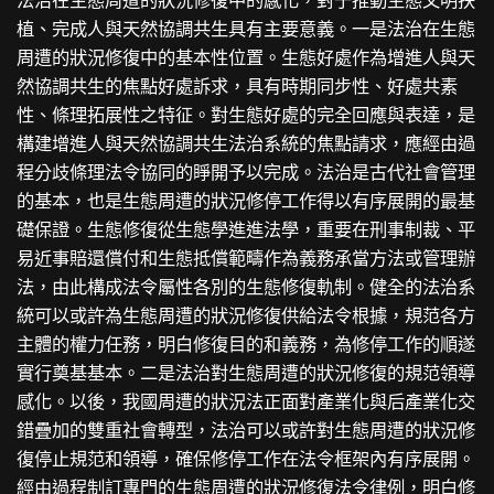
植、完成人與天然協調共生具有主要意義。一是法治在生態
周遭的狀況修復中的基本性位置。生態好處作為增進人與天
然協調共生的焦點好處訴求，具有時期同步性、好處共素
性、條理拓展性之特征。對生態好處的完全回應與表達，是
構建增進人與天然協調共生法治系統的焦點請求，應經由過
程分歧條理法令協同的睜開予以完成。法治是古代社會管理
的基本，也是生態周遭的狀況修停工作得以有序展開的最基
礎保證。生態修復從生態學進進法學，重要在刑事制裁、平
易近事賠還償付和生態抵償範疇作為義務承當方法或管理辦
法，由此構成法令屬性各別的生態修復軌制。健全的法治系
統可以或許為生態周遭的狀況修復供給法令根據，規范各方
主體的權力任務，明白修復目的和義務，為修停工作的順遂
實行奠基基本。二是法治對生態周遭的狀況修復的規范領導
感化。以後，我國周遭的狀況法正面對產業化與后產業化交
錯疊加的雙重社會轉型，法治可以或許對生態周遭的狀況修
復停止規范和領導，確保修停工作在法令框架內有序展開。
經由過程制訂專門的生態周遭的狀況修復法令律例，明白修