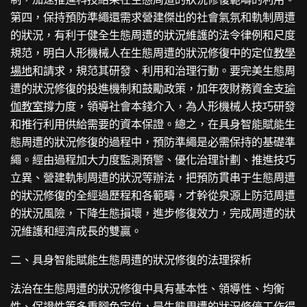
第四，保持預防準繩還需求營建傑出的社會氣氛和軌制周遭
的狀況，有利于健全生態周遭的狀況維護的法令律例和尺度
規范，明白人形機械人在生態周遭的狀況修復中的定位
教學
場地
和請求，規范其研發、利用和治理行動。要完美生態周
遭的狀況修復的投進機制和鼓勵政策，加年夜財務資金支
瑜
伽教室
撐力度，領導社會本錢介入，為人形機械人技巧研發
和推行利用供給需要的資本保證。總之，在具身智能賦能生
態周遭的狀況修復的過程中，預防準繩是必需保持的基礎準
繩。經由過程加大力度監測預警、優化治理計劃、推進技巧
立異、營建軌制周遭的狀況等辦法，把預防貫串于生態周遭
的狀況修復的全經過歷程和各範疇，才幹從泉源上防范周遭
的狀況風險，下降生態損壞，進步修復效力，完成周遭的狀
況維護和經濟成長的雙贏。
二、具身智能賦能生態周遭的狀況修復的法理探析
法治在生態周遭的狀況修復中具有基本性、領導性、均衡
性、保證性等多重腳色定位，是生態周遭的狀況修停工作得