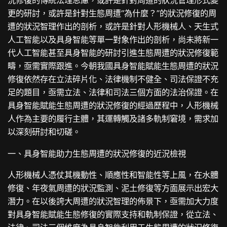
況修復的傳統法理思慮，或許是針對周遭的狀況管理形式變
更的研討，或許是針對生態周遭“為什麼？”的狀況修復的周
遭的狀況智理作出的剖析，或許是針對人形機械人、天生式
人工智能以及具身智能等單一對象作出的剖析，尚未將新一
代人工智能甚至具身智能的研討引進生態周遭的狀況修復範
疇，亟需實際跟進。今朝我國具身智能賦能生態周遭的狀況
修復依然存在立法碎片化、法律機制不健全、司法保證不充
足的題目，亟需立法、法律和司法三個方面的法治保證。在
具身智能賦能生態周遭的狀況修復的經過歷程中，人形機械
人作為主要的履行主體，其運轉觸及諸多軌制窘境，需求加
以深刻研討和切磋。
一、具身智能助力生態周遭的狀況修復的近況檢視
人形機械人憑仗其機動性、順應性和智能性等上風，在水體
修復、年夜氣周遭的狀況監測、泥土修復等方面展示出宏大
潛力。在以後誇大周遭的狀況智理的佈景下，亟需加大力度
對具身智能賦能生態修復的實際支持和軌制保證，從立法、