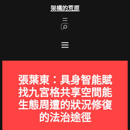
跳
架構的荒原
至
主
S
要
e
內
a
r
容
c
h
張葉東：具身智能賦
找九宮格共享空間能
生態周遭的狀況修復
的法治途徑