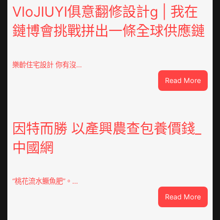
VloJIUYI俱意翻修設計g | 我在
鏈博會挑戰拼出一條全球供應鏈
樂齡住宅設計 你有沒…
:
Read More
VloJI
俱
意
翻
因特而勝 以產興農查包養價錢_
修
中國網
設
計
g
|
“桃花流水鱖魚肥”。…
我
:
Read More
在
因
鏈
特