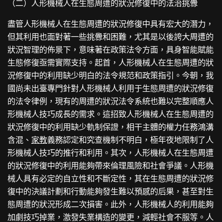
（二）人形機械人在生態周遭的狀況修復中的法治挑釁
盡管人形機械人在生態周遭的狀況修復中具有宏大的潛力，
但其利用也面對著一些挑釁和困難，尤其是以後誇大周遭的
狀況智理的佈景下，意味著在政策法令方面，具身智能賦能
生態修復亟需實際支持。起首，人形機械人在生態周遭的狀
況修復中的利用缺少明白的法令規范和政策指引。今朝，我
國尚未出臺專門針對人形機械人利用于生態周遭的狀況修復
的法令律例，現有的周遭的狀況法令系統也難以完整順應人
形機械人技巧成長的需求。這招致人形機械人在生態周遭的
狀況修復中的利用缺少軌制保證，相干主體的權力任務鴻溝
含混、
家教
義務認定和究查機制不明白，極年夜地限制了人
形機械人技巧的推行和利用。其次，人形機械人在生態周遭
的狀況修復中的利用能夠帶來倫理風險和社會爭議。人形機
械人具有必定的自立性和不斷定性，其在生態周遭的狀況修
復中的決議計劃和行動能夠發生難以預感的后果，甚至對生
態周遭的狀況形成二次損害。此外，人形機械人的利用能夠
加劇技巧掉業，激發失業構造的變更，減輕社會不服等。人