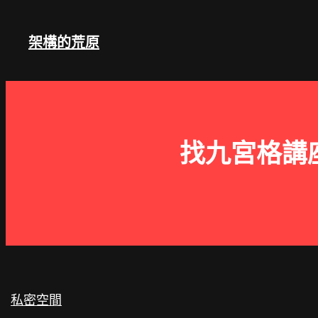
跳
至
架構的荒原
主
要
內
容
找九宮格講
私密空間