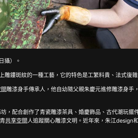
日攝）。
上雕鏤斑紋的一種工藝，它的特色是工繁料貴、法式復雜
空間
雕漆身手傳承人，他自幼隨父親朱慶元進修雕漆身手
任務坊，配合創作了青瓷雕漆茶具、婚慶飾品、古代潮玩擺
青
共享空間
人追蹤關心雕漆文明。近年來，朱江desig