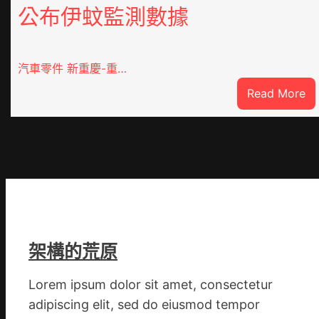
公布伊蚊監測數據
汽車零件 新重慶-重…
:
Read More
重
O
奧
斯
德
德
系
車
架構的荒原
慶
初
Lorem ipsum dolor sit amet, consectetur
次
adipiscing elit, sed do eiusmod tempor
公