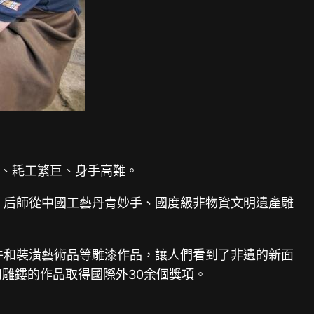
、耗工繁巨、身手高難。
，后師從中國工藝丹青妙手、國度級非物資文明遺產雕
件和裝潢藝術品等雕漆作品，讓人們看到了非遺的新面
n和雕鏤的作品取得國際外30余個獎項。