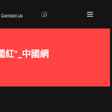
S
Contact Us
e
a
r
c
h
紅”_中國網