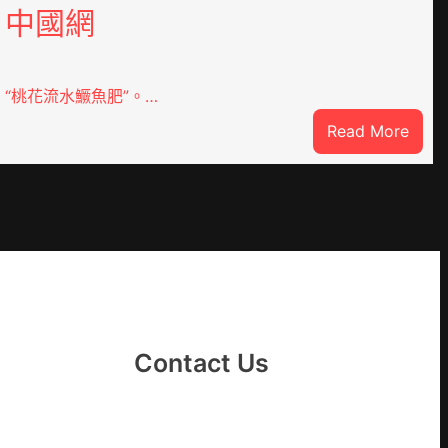
中國網
“桃花流水鱖魚肥”。…
:
Read More
因
特
JIUYI
而
勝
以
產
興
農
查
Contact Us
包
養
價