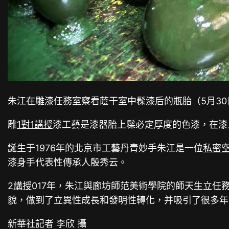
朱江在雕漆任務室察看蔭干室中髹漆后的瓶胎（5月30
雕
1對1講授
漆工藝是漆器胎上髹必定厚度的色漆，在漆
誕生于1976年的北京市工藝丹青妙手朱江是一位
私密
漆身手代表性傳承人殷秀云。
2
講授
017年，朱江與廊坊師范美術學院的師天生立
貌，做到了立異性成長和發明性轉化，并吸引了很多年
新華社記者 李欣 攝