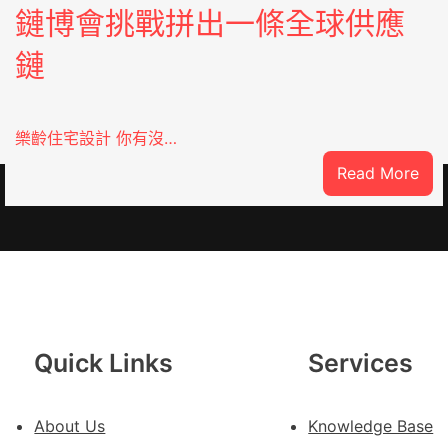
鏈博會挑戰拼出一條全球供應
鏈
樂齡住宅設計 你有沒…
:
Read More
SDER
Vlo
俱
意
翻
修
設
計
Quick Links
Services
g
|
我
About Us
Knowledge Base
在