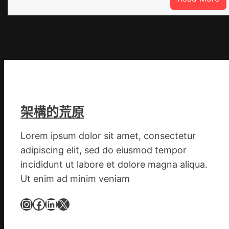
噴
鼻
港
啟
動
戒
備
狀
架構的荒原
態
秀
Lorem ipsum dolor sit amet, consectetur
傳
adipiscing elit, sed do eiusmod tempor
醫
院
incididunt ut labore et dolore magna aliqua.
健
Ut enim ad minim veniam
康
Instagram
Facebook
LinkedIn
X
檢
查
防