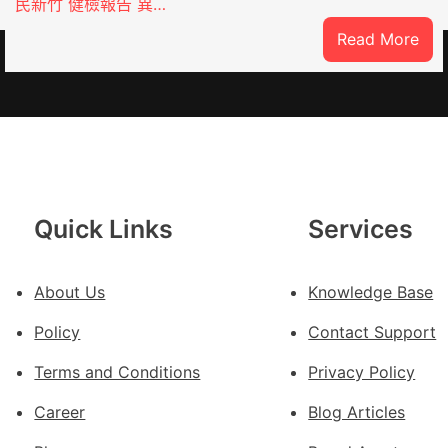
民新竹 健檢報告 異…
:
Read More
這
就
是
山
東
丨
臨
Quick Links
Services
沂
市
國
About Us
Knowledge Base
民
Policy
Contact Support
病
院
Terms and Conditions
Privacy Policy
高
Career
Blog Articles
擎
黨