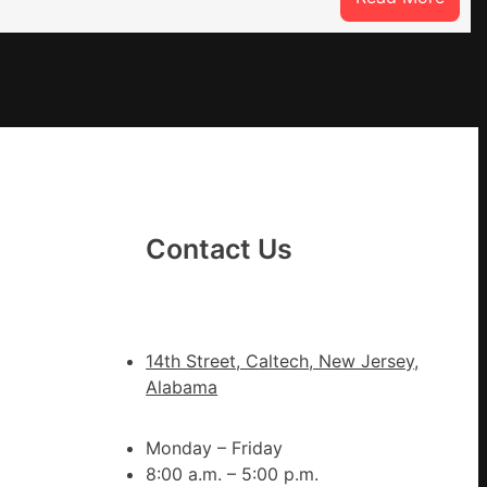
重
OSD
奧
斯
德
德
系
車
慶
Contact Us
初
次
公
布
14th Street, Caltech, New Jersey,
伊
Alabama
蚊
監
Monday – Friday
測
8:00 a.m. – 5:00 p.m.
數