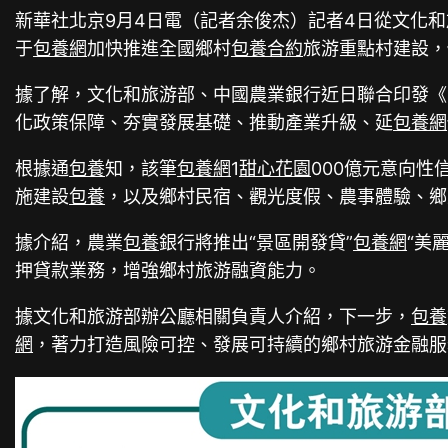
新華社北京9月4日電（記者余俊杰）記者4日從文化
于
包養網
加快推進全國鄉村
包養合約
旅游重點村建設，
據了解，文化和旅游部、中國農業銀行近日聯合印發《
化政策保障、夯實發展基礎、推動產業升級、延
包養網
根據通
包養
知，該筆
包養網
1
甜心花園
000億元意向
施建設
包養
，以及鄉村民宿、觀光度假、農事體驗、鄉
據介紹，農業
包養
銀行將推出“景區開發貸”
包養網
“美
押貸款業務，增強鄉村旅游融資能力。
據文化和旅游部辦公廳相關負責人介紹，下一步，
包養
網
，著力打造風險可控、發展可持續的鄉村旅游金融服