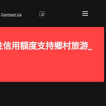
S
Contact Us
e
a
r
c
h
性信用額度支持鄉村旅游_
戶