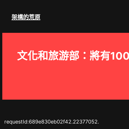
跳
至
架構的荒原
主
要
內
容
文化和旅游部：將有10
requestId:689e830eb02f42.22377052.