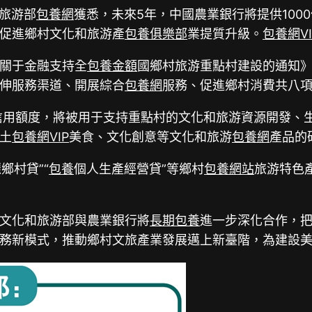
和旅游部
包養網
獲悉，未來5年，中國農業銀行將提供1000
促進鄉村文化和旅游產
包養俱樂部
業提質升級。
包養網VI
關于金融支持全
包養金額
國鄉村旅游重點村建設的通知
伸服務渠道、開展綜合
包養網
服務、促進鄉村消費共八
性信用額度，將被用于支持重點村的文化和旅游資源開發、
土
包養網VIP
美食、文化創意等文化和旅游
包養網
產品的
麗鄉村貸”“
包養
個人生產經營貸”等鄉村
包養網站
旅游特色
文化和旅游部與農業銀行將
長期包養
進一步深化合作，
務新模式，推動鄉村文旅產業發展邁上新臺階，為建設