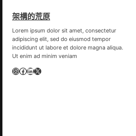
客
工
架構的荒原
秀
傳
Lorem ipsum dolor sit amet, consectetur
醫
adipiscing elit, sed do eiusmod tempor
院
費
incididunt ut labore et dolore magna aliqua.
用
Ut enim ad minim veniam
梯
Instagram
Facebook
LinkedIn
X
間
暴
打
性
侵