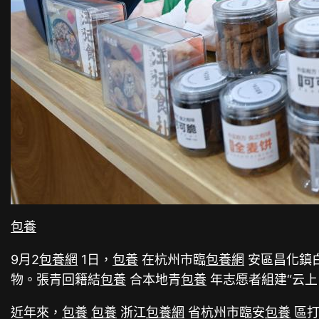
包養
9月2
包養網
1日，
包養
在杭州市臨
包養網
安區昌化鎮
物。張青回籍結
包養
合本地青
包養
年志愿者組建“云上
近年來，
包養
包養
浙江
包養網
省杭州市臨安
包養
區打