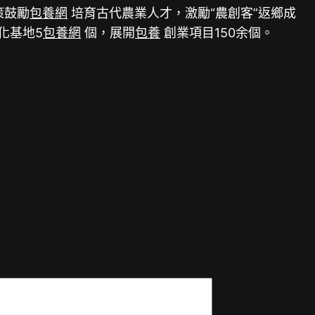
策鼓勵
包養網
培育古代農業人才，激勵“農創客”返鄉成
化基地5
包養網
個，展開
包養
創業項目150余個。