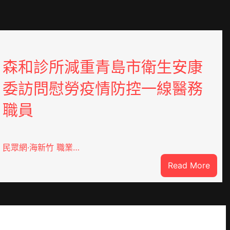
森和診所減重青島市衛生安康
委訪問慰勞疫情防控一線醫務
職員
民眾網·海新竹 職業…
:
Read More
森
和
診
所
減