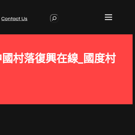
S
Contact Us
e
a
r
c
h
中國村落復興在線_國度村