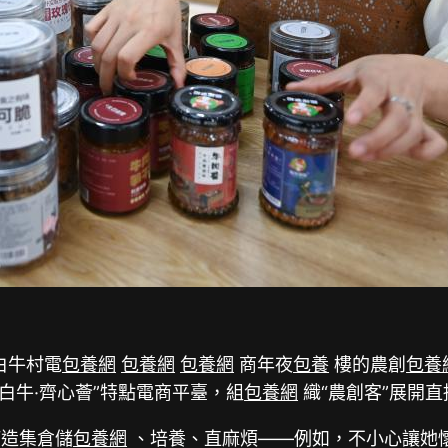
白牛村電
包養網
包養網
包養網
商年夜
包養
樓的農創
包養
白牛·齊心薈”特點電商平臺，組
包養網
織“農創客”展開直
造集倉儲
包養網
、培養、直麻煩——例如，不小心讓她