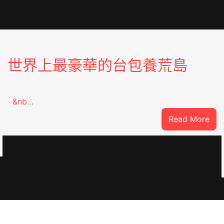
世界上最豪華的台包養荒島
&nb…
:
Read More
世
界
上
最
豪
華
的
台