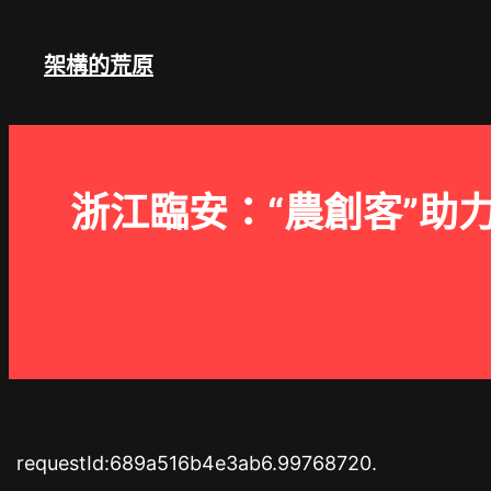
跳
至
架構的荒原
主
要
內
容
浙江臨安：“農創客”助
requestId:689a516b4e3ab6.99768720.