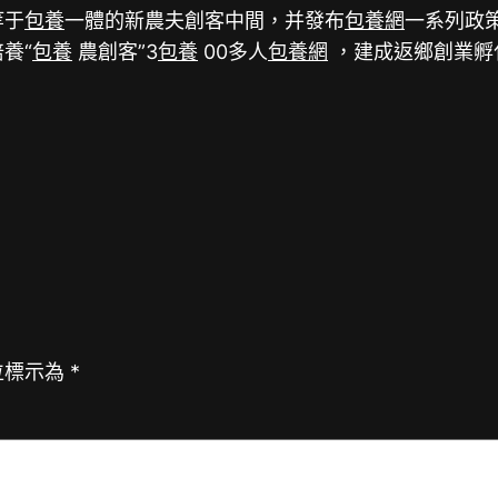
等于
包養
一體的新農夫創客中間，并發布
包養網
一系列政
養“
包養
農創客”3
包養
00多人
包養網
，建成返鄉創業孵
位標示為
*