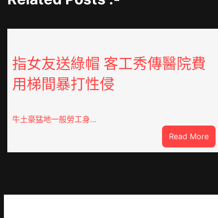
指女友送綠帽 客工秀傳醫院費
用梯間暴打性侵
牛土豪猛地一般勞工身…
:
Read More
指
女
友
送
綠
帽