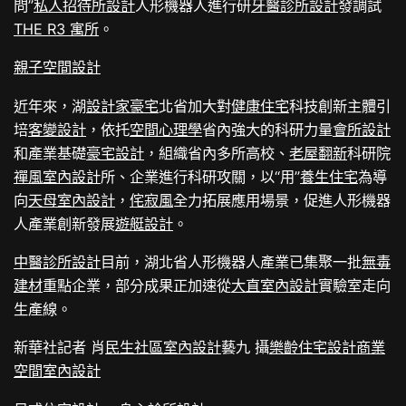
問”
私人招待所設計
人形機器人進行研
牙醫診所設計
發調試
THE R3 寓所
。
親子空間設計
近年來，湖
設計家豪宅
北省加大對
健康住宅
科技創新主體引
培
客變設計
，依托
空間心理學
省內強大的科研力量
會所設計
和產業基礎
豪宅設計
，組織省內多所高校、
老屋翻新
科研院
禪風室內設計
所、企業進行科研攻關，以“用”
養生住宅
為導
向
天母室內設計
，
侘寂風
全力拓展應用場景，促進人形機器
人產業創新發展
遊艇設計
。
中醫診所設計
目前，湖北省人形機器人產業已集聚一批
無毒
建材
重點企業，部分成果正加速從
大直室內設計
實驗室走向
生產線。
新華社記者 肖
民生社區室內設計
藝九 攝
樂齡住宅設計
商業
空間室內設計