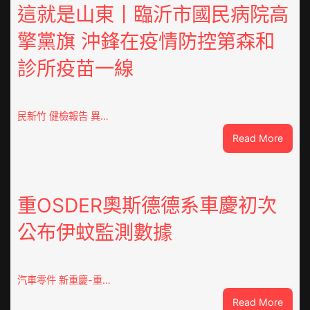
這就是山東丨臨沂市國民病院高
擎黨旗 沖鋒在疫情防控第森和
診所疫苗一線
民新竹 健檢報告 異…
:
Read More
這
就
是
山
重OSDER奧斯德德系車慶初次
東
公布伊蚊監測數據
丨
臨
沂
市
汽車零件 新重慶-重…
國
:
Read More
民