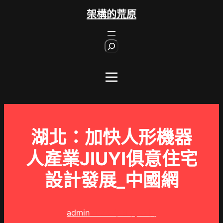
跳
架構的荒原
至
主
S
要
e
內
a
r
容
c
h
湖北：加快人形機器
人產業JIUYI俱意住宅
設計發展_中國網
admin
2025 年 8 月 3 日