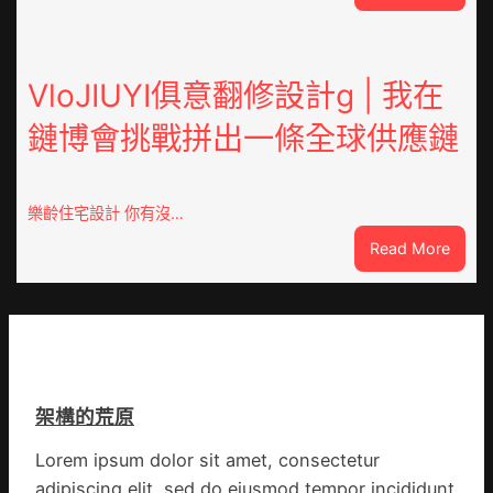
重
病
OSDE
院
奧
高
斯
VloJIUYI俱意翻修設計g | 我在
擎
德
黨
鏈博會挑戰拼出一條全球供應鏈
德
旗
系
沖
車
鋒
慶
在
樂齡住宅設計 你有沒…
初
疫
:
Read More
次
情
VloJI
公
防
俱
布
控
意
伊
第
翻
蚊
森
修
監
和
設
測
診
架構的荒原
計
數
所
g
據
疫
Lorem ipsum dolor sit amet, consectetur
|
苗
adipiscing elit, sed do eiusmod tempor incididunt
我