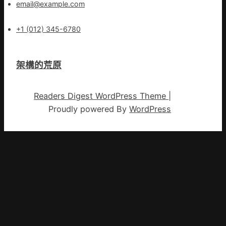
email@example.com
+1 (012) 345-6780
架構的荒原
Readers Digest WordPress Theme
|
Proudly powered By
WordPress