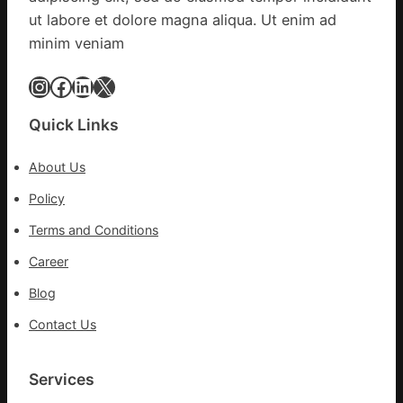
一
在
ut labore et dolore magna aliqua. Ut enim ad
線
鏈
minim veniam
博
會
Instagram
Facebook
LinkedIn
X
挑
戰
Quick Links
拼
出
About Us
一
條
Policy
全
Terms and Conditions
球
供
Career
應
Blog
鏈
Contact Us
Services