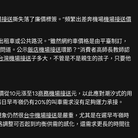
場接送
撕失落了廉價標簽。”頻繁出差奔機場
機場接送價
出租車或公共路況。“雖然網約車價格是由平臺制訂，
的問道。公示
飯店機場接送
環節？”消費者高師長教師認
台灣機場接送
子多大，不管是不是親生的孩子，只要他
從10元漲至13
商務機場接送
元，以此應對潮汐式的用
日早岑嶺仍有20%的叫車需求沒有足夠運力承接。
現象仍然很
台中機場接送
是嚴重，尤其是在遲早岑嶺時
格調整可否起到均衡供需的感化，還需求更長的時間往