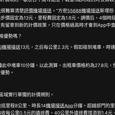
送
很難算清楚
評價機場接送
。”方密
55688機場接送
斯埋怨
價固定為13元，里程費固定為1.6元。調價后，4個時
有留意到新的計價政策，只在價格過高時才會到App中
格優勢嗎？
約機場接送
13元，之后每公里2.3元。假如碰到堵車，時
此中堵車10分鐘，以此測算，出租車價格約為27.8元，
有優勢。
區域實行單獨的計價規則。
括里程8公里、時長14
機場接送App
分鐘。超越部門的里程
收每公里0.5元的遠途費，40公里外遠途費增添到1.