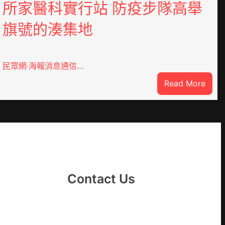
所家醫科實行站 防疫步隊高舉
旗號的湊集地
民眾網·海報消息通信…
:
Read More
戰
爭
街
道：
新
時
期
Contact Us
文
明
森
和