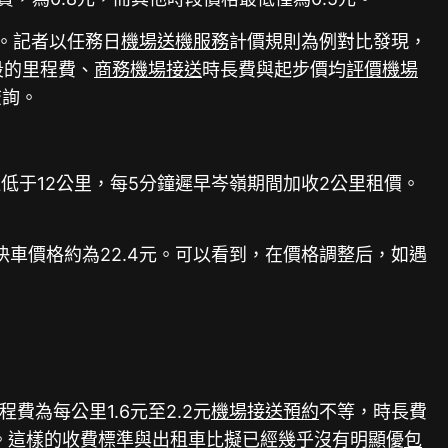
。記者以任務日
機場送機服務
計價規則為例對比發現，
段的里程費、
商務機場接送
時長費與起步價均
評價機場
查詢。
速低于12公里，每5分鐘遲早岑嶺期間加收2公里租價。
快車價格約為22.4元。可以看到，在價格調整后，如遇
費為每公里1.6元至2.2元
機場接送預約
不等，時長費
4元。這樣的收費標準與出租車比擬已經幾乎沒有明顯優
包