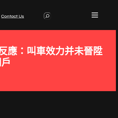
S
Contact Us
e
a
r
c
h
者反應：叫車效力并未晉陞
門戶