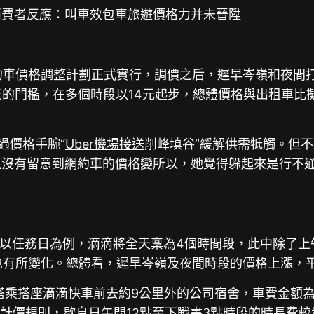
消費者反應：叫車效
包車旅遊價格
力并未晉陞
網約車價格調整計劃正式實行，調價之后，遲早岑嶺和夜間
元的門檻，在多個時段以14元起步，總體價格與出租車比
過價格手腕“
Uber機場接送
削峰填谷”緩解供需牴觸。但
還沒有留意到網約車的價格變所以，她覺得躲起來是行不
以任務日為例，滴滴將全天稟為4個時間段，此中除了上
也有所變化。總體看，遲早岑嶺及夜間時段的價格上漲，
搭乘搭座滴滴快車前去約9公里外的公司宿舍，車費金額為
計價規則，歇息日午間12點至下戰書3點時段的時長費較貴