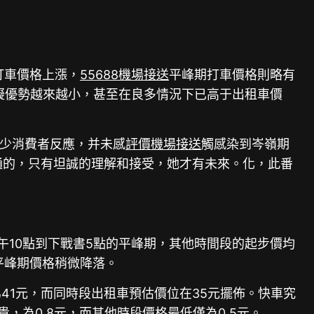
打車價格上漲，
55688機場接送
平峰期打車價格則略有
擬優勢越來越小，甚至在良多情況下已高于出租車價
不少消費者反應，并未感
評價機場接送
觸感染到岑嶺期
通的，只有坦誠的理解和接受，她才有未來。化，此番
午10點到下戰書5點的平峰期，其他時間段的起步價均
平峰期價格稍微降落。
41元，而同時段出租車預估價位在35元擺佈。快車究
，為0.8元，而其他時段價格最低僅為0.5元。