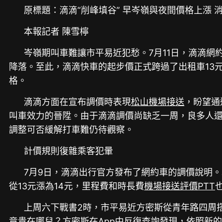
原標題：滴滴“削峰填谷” 早岑嶺與夜間價格上漲 
本報記者 陳雪檸
岑嶺期叫車難讓市平易近犯愁。7月11日，滴滴
降落。至此，滴滴快車的起步價正式跨過了出租車13
格。
滴滴方面在宣布調價時表現
松山機場接送
，盼望通
叫車效力的晉陞。由于滴滴調價尚缺乏一周，良多人
調整可否緩解打車難仍待觀察。
計價規則復雜乘客犯暈
7月9日，滴滴出行官方發布了網約車的調價說明。
從13元漲為14元，里程費和時長費
機場接送評價PTT
上周六下戰書2時，市平易近方密斯從青年路四周
竟貴在哪兒？方密斯在App中反復查詢發現，依照新的