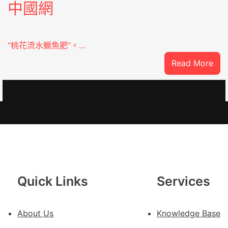
中國網
“桃花流水鱖魚肥”。…
:
Read More
因
特
oJIUYI
而
勝
以
產
興
農
查
Quick Links
Services
包
養
About Us
Knowledge Base
價
錢