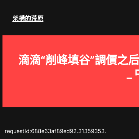
跳
至
架構的荒原
主
要
內
容
滴滴“削峰填谷”調價之
_
requestId:688e63af89ed92.31359353.