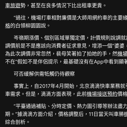
車旅遊
勢，甚至在良多情況下比出租車更貴。
“過往，機場打車相對廉價是大師用網約車的主要
格
的白領柳園園說。
岑嶺期漲價、個別區域單獨定價，計價規則說調就
調價前是不是應該向消費者征求意見，增添一個“婆婆
為此次調價非常忽然，裴母笑著拍了拍她的手，然
機
不在“假如不是伴侶提示，最基礎沒有在App中看到顯
可否緩解供需牴觸仍待觀察
事實上，自2017年4月開始，北京滴滴快車業務
車需求。但是，滴滴方面表現，此前
機場接送預約
價
“平臺通過補貼、分時定價、熱力圖引導等辦法盡
期。”據滴滴方面介紹，價格調整后，11日當天叫車勝
綜合剖析。