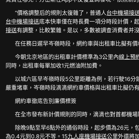
“價格調整后的規則太復雜了，普通人
台中機場接
台中機場接送
底本快車僅在時長費一項分時段計價，起步
接送
有調整，比較繁雜。是以，多數被調查消費者并沒
在任務日遲早岑嶺時段，網約車與出租車比擬有價
今朝北京地區的出租車計價標準為3公里內
線上預
同時，出租車每單加收1元燃油附加費。
以城六區早岑嶺時段5公里距離為例，若行駛16分鐘
嚴重堵車，岑嶺時段滴滴網約車價格與出租車比擬仍
網約車徹底告別廉價標簽
在全市發布新計價規則的同時，滴滴也對首都機場
除晚9點至早6點外的通俗時段，起步價為26元，包
為0.4元到0.8元不等。15
九人座機場接送
公里外還將加