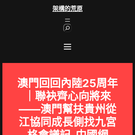
跳
架構的荒原
至
主
S
要
e
內
a
r
容
c
h
澳門回回內陸25周年
｜聯袂齊心向將來
——澳門幫扶貴州從
江協同成長側找九宮