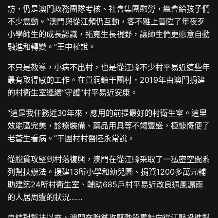
訪，仍是澳門政務團隊考核、社會集團慰勞，總會給孩子們
不少震動。“澳門與從江頻仍互動，客不雅上晉陞了年夜歹
小學師生的成長認識，拓寬生長視野，讓師生們更愿意自動
融進和轉變。”王中權說。
不只是教導，小病不出村，也是從江縣不少村平易近這些年
最有取得感的工作。在貫洞鎮干團村，2019年由澳門捐建
的村衛生室連續“守護”村平易近安康。
“這是我任務近30年來，應用的前提最好的村衛生室。這里
效能區完美，診療裝備、藥品用具等不竭豐盛，極慷慨便了
老蒼生看病。”干團村村醫陸永常說。
從脫貧攻堅到村落復興，澳門在從江縣采取了一
私密空間
系
列幫扶辦法。援建13所小學和幼兒園、捐資1200多萬元輔
助建築24所村衛生室、輔助685戶村平易近改良通風漏雨
的人居周遭的狀況……
自結對幫扶以來，澳門在脫貧攻堅階段累計向從江縣投進幫