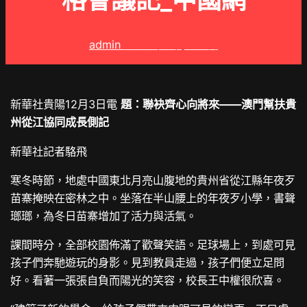
格會議記_中國網
admin
2025 年 1 月 23 日
新華社貴陽12月3日電
題：聯袂齊心向將來——澳門幫扶貴
州從江協同成長側記
新華社記者駱飛
寒冬時節，地處中國東北月亮山腹地的貴州省從江縣年夜歹
苗寨掩映在密林之中。坐落在半山腰上的年夜歹小學，書聲
瑯瑯，為冬日苗寨增加了活力與活氣。
課間時分，全部校園佈滿了歡聲笑語。足球場上，到處可見
孩子們奔馳遊玩的身影。見到教員走過，孩子們便立足問
好。看著一張張自負而陽光的笑容，校長王中權很欣喜。