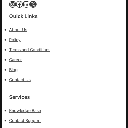
家
Instagram
Facebook
LinkedIn
X
醫
科
Quick Links
實
行
About Us
站
防
Policy
疫
Terms and Conditions
步
隊
Career
高
Blog
舉
旗
Contact Us
號
的
湊
Services
集
地
Knowledge Base
Contact Support