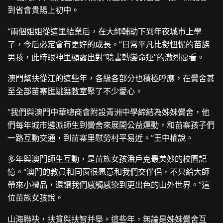
到省會貴陽上初中。
“兩個姐姐從這里結業后，在大師輔助下到年夜城市上學
了，今后必定會有更好的成長。”日常平凡比擬忸怩的苗族
男孩，此時眼神里顯露出對“唸書轉變命運”的激烈愿看。
澳門幫扶從江的這些年，各級各部分也積極呼應，在黌舍甚
至全部苗寨匯
跳舞教室
聚了不少愛心。
“我們與澳門中華總商會附設青洲中學締結為姊妹黌舍，他
們每年城市遴派師生到黌舍來展開公益運動，和苗寨孩子們
一路互動交通，到苗寨里慰勞村平易近。”王中權說。
多年與澳門師生互動，是苗族女孩潘戶克最美妙的校園記
憶。“澳門的教員和同窗很愿意和我們交伴侶，不只給大師
帶來小禮品，還讓我們感觸感染到更出色的山外世界。”這
位苗族女孩說。
山海聯袂，扶貧與扶智并舉。這些年，無論是姊妹黌舍互