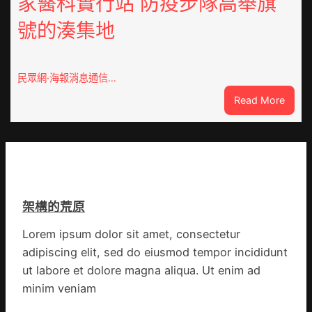
家醫科實行站 防疫步隊高舉旗
拼
興
出
號的湊集地
農
一
查
條
包
全
養
民眾網·海報消息通信…
球
價
供
:
Read More
錢
應
戰
_
鏈
爭
中
街
國
道：
網
新
時
架構的荒原
期
文
Lorem ipsum dolor sit amet, consectetur
明
adipiscing elit, sed do eiusmod tempor incididunt
森
和
ut labore et dolore magna aliqua. Ut enim ad
診
minim veniam
所