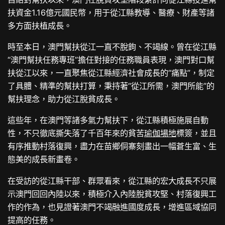
扶資金1.16億元國民幣，用于從江縣教導、醫療、財產等諸
多方面扶植成長。
時至本日，澳門幫扶從江一直不脫鉤、不竭線。曾在從江縣
“澳門幫扶任務專班”擔任對接的任務職員表現，澳門對口幫
扶從江以來，一直聚焦從江縣經濟社會成長的“痛點”，制定
了具體、精準的幫扶打算，秉持著“從江所需，澳門所能”的
幫扶理念，助力從江脫貧成長。
這些年，在澳門等諸多氣力幫扶下，從江縣積極施展自動
性，不只徹底撕失落了千百年來的貧苦
瑜伽場地
標簽，並且
有序推動村落復興，盡力在苗鄉侗寨刻畫出一幅蒼生富、生
態美的成長新畫卷。
在受訪的從江縣干部、群眾看來，從江縣的宏大成長不只展
示澳門回回內陸以來，積極介入內陸脫貧攻堅、村落復興工
作的作為，也見證著澳門不竭融進國度成長，增進區域協同
提高的任務。