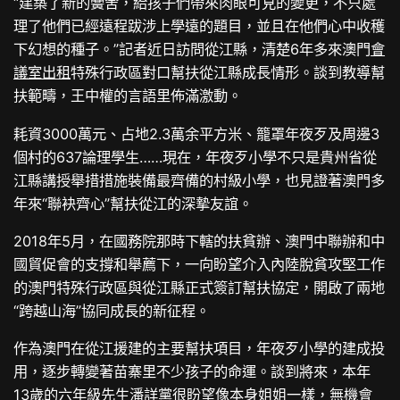
“建築了新的黌舍，給孩子們帶來肉眼可見的變更，不只處
理了他們已經遠程跋涉上學遠的題目，並且在他們心中收穫
下幻想的種子。”記者近日訪問從江縣，清楚6年多來澳門
會
議室出租
特殊行政區對口幫扶從江縣成長情形。談到教導幫
扶範疇，王中權的言語里佈滿激動。
耗資3000萬元、占地2.3萬余平方米、籠罩年夜歹及周邊3
個村的637論理學生……現在，年夜歹小學不只是貴州省從
江縣講授舉措措施裝備最齊備的村級小學，也見證著澳門多
年來“聯袂齊心”幫扶從江的深摯友誼。
2018年5月，在國務院那時下轄的扶貧辦、澳門中聯辦和中
國貿促會的支撐和舉薦下，一向盼望介入內陸脫貧攻堅工作
的澳門特殊行政區與從江縣正式簽訂幫扶協定，開啟了兩地
“跨越山海”協同成長的新征程。
作為澳門在從江援建的主要幫扶項目，年夜歹小學的建成投
用，逐步轉變著苗寨里不少孩子的命運。談到將來，本年
13歲的六年級先生潘詳黨很盼望像本身姐姐一樣，無機會