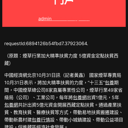
門戶
admin
2025 年 8 月 8 日
requestId:6894126b54fbd7.37923064.
（原題：煙草行業加大精準扶貧力度 5億資金定點扶貧西
藏）
中國經濟網北京10月31日訊（記者黃鑫） 國家煙草專賣局
10月31日表示，將加大精準扶貧的力度，“十三五”
包養
期
間，中國煙草總公司8家直屬專業性公司，煙草行業49家省
級局（公司）、工業公司，每年將
包養網
出資1億元，5年
包養網
共計出資5億元資金開展西藏定點扶貧。通過產業扶
貧、教育扶貧、醫療扶貧等方式，帶動易地扶貧搬遷建設、
帶動新農村建
包養行情
設、帶動小城鎮建設、帶動公益項目
建設，促進藏區經濟社會發展。