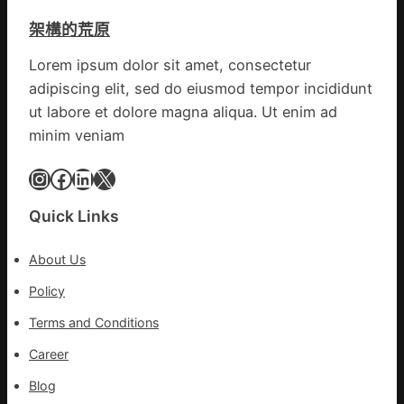
疑
變
架構的荒原
遭
風
閃
險
Lorem ipsum dolor sit amet, consectetur
電
可
adipiscing elit, sed do eiusmod tempor incididunt
擊
超
中
ut labore et dolore magna aliqua. Ut enim ad
過
出
10%
minim veniam
毛
病
Instagram
Facebook
LinkedIn
X
車
秀
Quick Links
傳
醫
About Us
院
健
Policy
康
Terms and Conditions
檢
查
Career
長
Blog
送