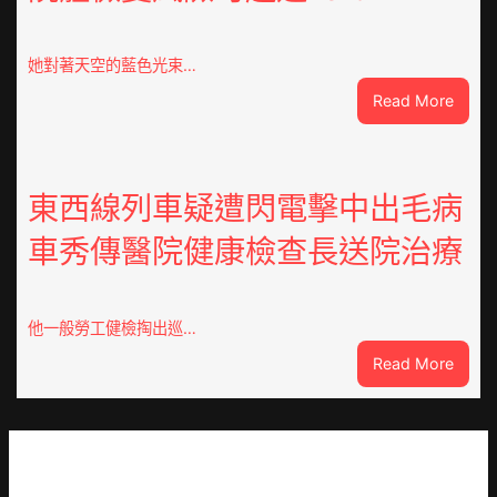
山
東
定
她對著天空的藍色光束…
陶：
:
Read More
冬
獸
日
皮
年
痣
夜
直
東西線列車疑遭閃電擊中出毛病
棚
徑
蔬
車秀傳醫院健康檢查長送院治療
逾
菜
20
生
厘
孩
米
子
他一般勞工健檢掏出巡…
癌
忙
:
Read More
秀
_
東
傳
中
西
醫
國
線
院
網
列
體
車
檢