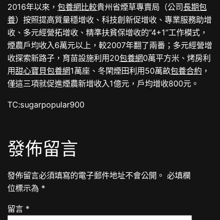
2016年以來，
包養網比較
貴州省煙草專賣局（公司
長期包
養
）按照提高質量穩增收、科技創新促增收、專業服務助增
收、多元經營拓增收、精準扶貧保增收的“4+1”工作模式，
煙農戶均收入6萬元以上，較2007年翻了兩番；多元經營增
收探索新路子，育苗設施利用20
包養網
0萬平方米、烤房利
用
甜心寶貝包養網
1萬座、冬閑煙田利用50萬畝
包養合約
，
僅這三項就促進煙農新增收入1億元，戶均增收800元。
TC:sugarpopular900
發佈留言
發佈留言必須填寫的電子郵件地址不會公開。
必填欄
位標示為
*
留言
*