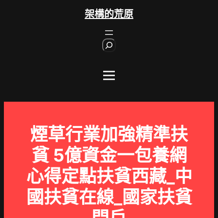
跳
架構的荒原
至
主
S
要
e
內
a
r
容
c
h
煙草行業加強精準扶
貧 5億資金一包養網
心得定點扶貧西藏_中
國扶貧在線_國家扶貧