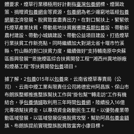
體要求，煙草行業積極用好計劃指
臺灣包養網
標、煙葉政
策、捐贈資
包養網
金等資源，
包養網
為老少邊窮地區經
包養
網單次
濟發展、脫貧致富盡責出力。在對口幫扶上，緊緊依
托煙草產業扶貧，帶動易地扶貧搬遷建
長期包養
設、帶動新
農村建設、帶動小城鎮建設、帶動公益項目建設，打造煙草
行業扶貧工作新亮點。同時繼續加大對湖北省十堰市竹溪
縣、竹山縣的對口扶貧力度，繼續做好“支持贛南原中央蘇
區振興發展”“恩施煙區綜合扶貧開發工程”“湘西州異地辦廠
和煙基工程”等扶貧開發
包養
項目。
據了解，2
包養
015年以
包養
來，云南省煙草專賣局（公
司）、云南中煙工業有限責任公司將德宏州阿昌族、保山市
布朗族整鄉推進整族幫扶工作與“掛包幫”“轉走訪”工作有機
結合，爭
包養情婦
取利用三年時間
包養網
，陸續投入16億
元專項幫扶資金，以專項資金啟動民生工程，以優勢產業帶
動區域發展，以區域發展促進脫貧攻堅，幫助阿昌
包養金額
族、布朗族提前實現整族脫貧致富奔小康目標。