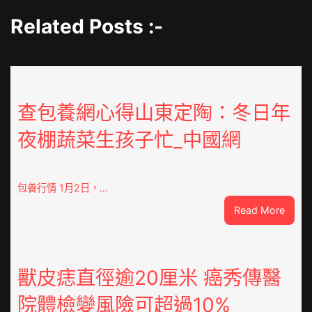
Related Posts :-
查包養網心得山東定陶：冬日年
夜棚蔬菜生孩子忙_中國網
包養行情 1月2日，…
:
Read More
查
包
養
網
獸皮痣直徑逾20厘米 癌秀傳醫
心
院體檢變風險可超過10%
得