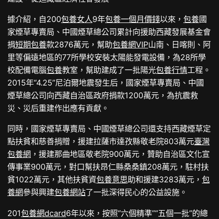
據介紹，自200
包養女人
9年
包養一個月價錢
以來，
包養
國
家煙草專賣局、中國煙草總公司累計向援助西藏發展基金會
捐
短期包養
款2876萬元，幫助
包養網VIP
山南、日喀則、阿
里等偏遠地區的77所學校安裝太陽能發電設備，為28所學
校配備電腦
包養
教室，幫助建成了一批陽光
包養行情
工程。
2015年“4.25”尼泊爾地震發生后，國家煙草專賣局、中國
煙草總公司向西藏自治區政府捐款1200萬元，為抗震救
災、災后重建作出應有貢獻。
同時，國家煙草專賣局、中國煙草總公司還支持西藏煙草定
點扶貧和慈善捐贈，援建拉薩市達孜縣敬老院803萬元
臺灣
包養網
，援建那曲地區敬老院900萬元，贊助自治區文化宣
傳事業900萬元，對口幫扶昂仁縣桑桑鎮208萬元，駐村扶
貧1022萬元，其他扶貧資
包養意思
助和援建3283萬元，
包
養網
參與興建
包養網站
了一批深得民心的公益設施。
201
包養網dcard
6年以來，按照“六個精準”“五個一批”的總