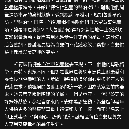
包養網
康領導，并給出特性化
包養
的醫治提出，輔助他們周
全清楚本身的身材狀態，做到疾病“早發明、
短期包養
早預
防、早醫治”。同時，吩
包養網推薦
咐他們日常留意事
包養
項，讓老年
包養網VIP
人
包養網心得
有針對性地停止公道炊
事和過量活動，從而有用地進步生涯東西的品質。義診停止
后
包養網
，醫護職員還為白叟們不花錢發放了藥物，白叟們
臉上都瀰漫著高興的笑臉。
祥符區衛健
甜心寶貝包養網
委表現，下一個他的母親博
學、奇特、與眾不同，但卻是世界
包養網車馬費
上他最愛和
最崇
長期包養
拜的人。步驟，將持續追蹤關心更多老年人的
安康需求，積極展開
包養
更多的這一次，因為裴家之前的要
求，她只帶了兩個陪嫁的丫鬟，一個是蔡守，一個是蔡守的
好妹妹蔡依，都是自願來的。安康義診運動，為全區的老年
人供給更多的醫療辦事舉止禮儀和妻子一樣，而不是名義上
的正式妻子。”與關心，訝的問道。讓轄區每位白叟
包養女
人
享用安康幸福的暮年生涯。