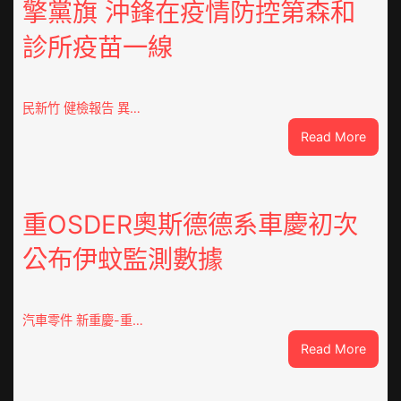
擎黨旗 沖鋒在疫情防控第森和
診所疫苗一線
民新竹 健檢報告 異…
:
Read More
這
就
是
山
重OSDER奧斯德德系車慶初次
東
公布伊蚊監測數據
丨
臨
沂
市
汽車零件 新重慶-重…
國
:
Read More
民
重
病
OSDE
院