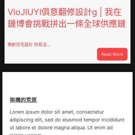
奧
高
斯
VloJIUYI俱意翻修設計g | 我在
擎
德
黨
鏈博會挑戰拼出一條全球供應鏈
德
旗
系
沖
車
鋒
慶
在
樂齡住宅設計 你有沒…
初
疫
:
Read More
次
情
VloJI
公
防
俱
布
控
意
伊
第
翻
蚊
森
修
監
和
設
測
診
架構的荒原
計
數
所
g
據
疫
Lorem ipsum dolor sit amet, consectetur
|
苗
adipiscing elit, sed do eiusmod tempor incididunt
我
一
在
ut labore et dolore magna aliqua. Ut enim ad
線
鏈