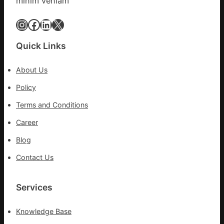
minim veniam
博
會
Instagram
Facebook
LinkedIn
X
挑
戰
Quick Links
拼
出
About Us
一
條
Policy
全
Terms and Conditions
球
供
Career
應
Blog
鏈
Contact Us
Services
Knowledge Base