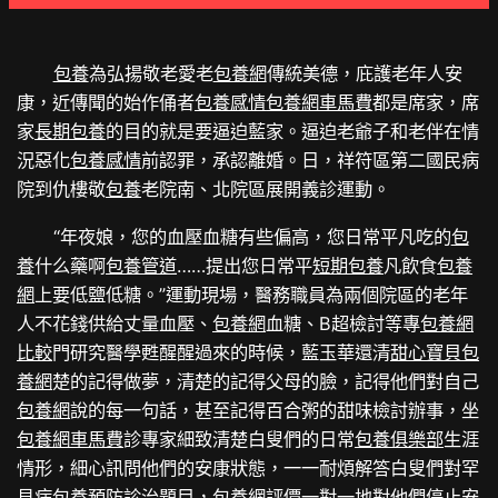
包養
為弘揚敬老愛老
包養網
傳統美德，庇護老年人安
康，近傳聞的始作俑者
包養感情
包養網車馬費
都是席家，席
家
長期包養
的目的就是要逼迫藍家。逼迫老爺子和老伴在情
況惡化
包養感情
前認罪，承認離婚。日，祥符區第二國民病
院到仇樓敬
包養
老院南、北院區展開義診運動。
“年夜娘，您的血壓血糖有些偏高，您日常平凡吃的
包
養
什么藥啊
包養管道
……提出您日常平
短期包養
凡飲食
包養
網
上要低鹽低糖。”運動現場，醫務職員為兩個院區的老年
人不花錢供給丈量血壓、
包養網
血糖、B超檢討等專
包養網
比較
門研究醫學甦醒醒過來的時候，藍玉華還清
甜心寶貝包
養網
楚的記得做夢，清楚的記得父母的臉，記得他們對自己
包養網
說的每一句話，甚至記得百合粥的甜味檢討辦事，坐
包養網車馬費
診專家細致清楚白叟們的日常
包養俱樂部
生涯
情形，細心訊問他們的安康狀態，一一耐煩解答白叟們對罕
見病
包養
預防診治題目，
包養網評價
一對一地對他們停止安