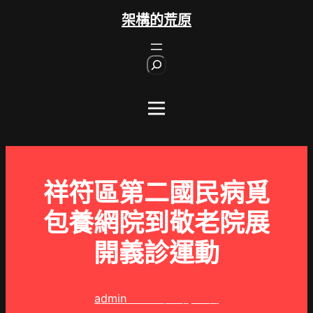
跳
架構的荒原
至
主
S
要
e
內
a
r
容
c
h
祥符區第二國民病覓
包養網院到敬老院展
開義診運動
admin
2024 年 1 月 5 日