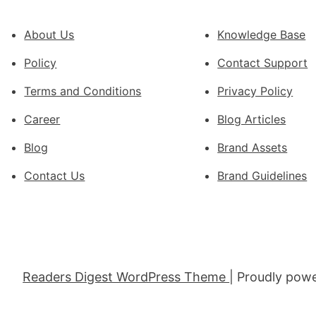
零
件
About Us
Knowledge Base
訪
Policy
Contact Support
談
｜
Terms and Conditions
Privacy Policy
預
Career
Blog Articles
字
當
Blog
Brand Assets
先
關
Contact Us
Brand Guidelines
口
前
移
各
地
Readers Digest WordPress Theme
| Proudly pow
各
部
門