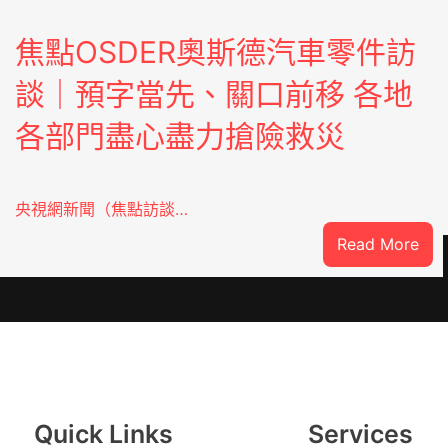
焦點OSDER奧斯德汽車零件訪
談｜預字當先、關口前移 各地
各部門盡心盡力搶險救災
央視網新聞（焦點訪談…
:
Read More
焦
點
OS
奧
斯
德
汽
Quick Links
Services
車