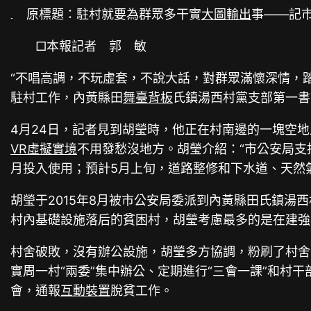
原標題：駐村就要為群眾多干實
大圖輸出
事——記
□本報記者 郭 敏
“不唱高調，不玩虛套，不說大話，對群眾滿懷深情，
駐村工作，內黃縣田
舞臺背板
氏鎮湯西村黨支部第一書
4月24日，記者見到胡瑩時，他正在村南邊的一塊空
VR虛擬實境
不用發愁沒地方。胡瑩介紹：“市公安局支
月投入使用；預計5月上旬，道路整修和下水道、天然
胡瑩于2015年8月被市公安局委派到內黃縣田氏鎮湯
村內基礎設施落后的貧困村，胡瑩考慮最多的是在建強
村舍破敗，沒有辦公設施，胡瑩多方協調，粉刷了村舍
實周一村“兩委”集中辦公、定期進行“三會一課”和
會，通報
互動裝置
脫貧工作。