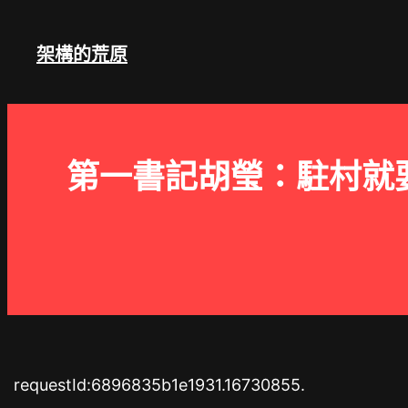
跳
至
架構的荒原
主
要
內
容
第一書記胡瑩：駐村就
requestId:6896835b1e1931.16730855.