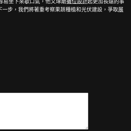
容易坐下來歇口氣，他又琢磨
攤位設計
起更加長遠的事
下一步，我們將著重考察果蔬種植和光伏建設，爭取
展