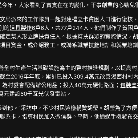
是今年，大家看到了實實在在的變化，干事創業的心勁兒很
安局派來的工作隊員一起對建檔立卡貧困人口進行復核、甄
識別的
道具製作
6戶6人，共77戶244人。他們制作了貧
確定幫
人形立牌
扶責任人。根據幫扶群眾的實際情況，
項目資金，或介紹務工，或聯系職業技能培訓和就業培
改善全村生產生活基礎設施為主的整村推進規劃，以提高
至2016年年底，累計已投入309.4萬元改善湯西村村
，為村委會配備辦公用品；投入40萬元硬化路面；
包裝盒
8萬元建設60千瓦光伏發電站。
系到他。”采訪中，不少村民這樣稱贊胡瑩。胡瑩為了方
聯系卡，指導村民加入微信群。平時，他通過手機發布交通