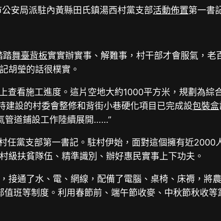
市公安局派駐內黃縣田氏鎮湯西村黨支部
活動佈置
第一書
踏踏
舞臺背板
實實辦實事、解難事，村干部才會服氣，老
記胡瑩的話很樸實。
地上查看施工進度。這片空地大約1000平方米，規劃為
持建設的村委會整修和背街小巷硬化項目已完成設
包裝盒
氣管道鋪設工作陸續展開……”
西村任黨支部第一書記。駐村伊始，面對這個擁有近2000
村級扶貧隊伍、精準識別、辦好惠民實事上下功夫。
，接通了水、電、網線，配備了電腦、桌椅、床褥，將
村干部值班等制度。利用春節前、端午節收麥、中秋節秋收