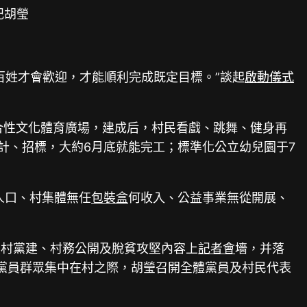
記胡瑩
百姓才會歡迎，才能順利完成既定目標。”談起
啟動儀式
綜合性文化體育廣場，建成后，村民看戲、跳舞、健身再
計、招標，大約6月底就能完工；標準化公立幼兒園于7
人口、村集體無任
包裝盒
何收入、公益事業無從開展、
農村黨建、村務公開及脫貧攻堅內容上
記者會
墻，并落
等黨員群眾集中在村之際，胡瑩召開全體黨員及村民代表