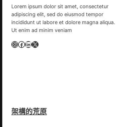
會
Lorem ipsum dolor sit amet, consectetur
慶
adipiscing elit, sed do eiusmod tempor
70
incididunt ut labore et dolore magna aliqua.
周
Ut enim ad minim veniam
年
擬
Instagram
Facebook
LinkedIn
X
編
族
譜
組
億
嵐
辦
公
室
架構的荒原
設
計
英