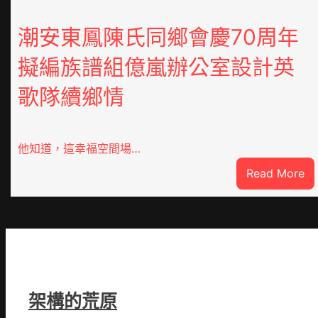
潮安東鳳陳氏同鄉會慶70周年
擬編族譜組億嵐辦公室設計英
歌隊續鄉情
他知道，這幸福空間場…
:
Read More
潮
安
東
鳳
陳
氏
同
架構的荒原
鄉