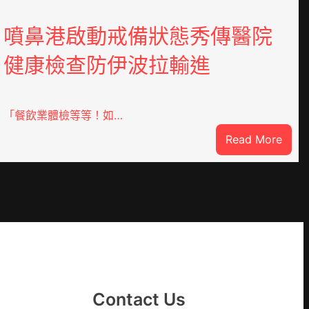
噴鼻港啟動戒備狀態秀傳醫院
健康檢查防伊波拉輸進
「餐飲業體檢等等！如…
:
Read More
噴
鼻
港
啟
DER
動
戒
備
狀
態
Contact Us