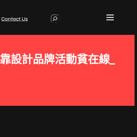
S
Contact Us
e
a
r
c
h
靠設計品牌活動貧在線_