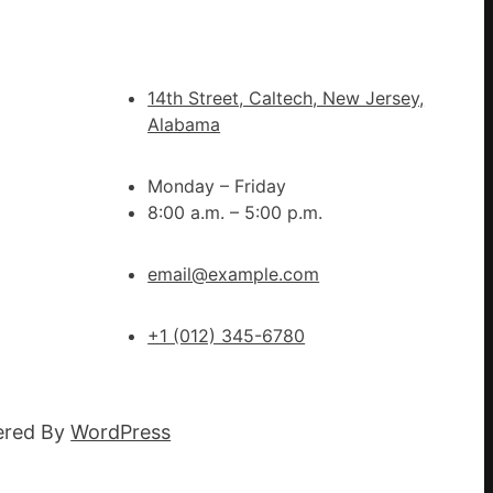
秀
傳
醫
院
14th Street, Caltech, New Jersey,
健
Alabama
康
檢
Monday – Friday
查
8:00 a.m. – 5:00 p.m.
防
、
伊
email@example.com
波
拉
輸
+1 (012) 345-6780
進
ered By
WordPress