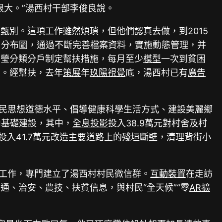
大。”湯西村干部李俊良說。
別。這項工作雖然煩瑣，但他們認真去做，到2015
困戶分布圖，通過不斷完善檔案資料，實施動態管理，并
胡瑩分類分戶制定幫扶措施，每月至少
模型
一次到貧困
訓。經幫扶，去年
策展
年
玖陽視覺
底，湯西村已有
廣告
村民思想道德水平、倡導健康科學生活方式、建設美麗鄉
內基礎建設，其中，
全息投影
投入38.9萬元對村舍及村
投入41.7萬元改造主要道路上的殘垣斷壁，清理背街小
便工作，專門建立了湯西村村民微信群。
互動裝置
在走訪
、治安、農技、扶貧信息，與村民“全天候”“零
AR擴