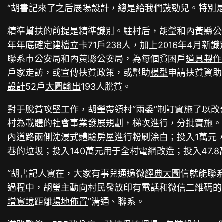
“胡書記來了之后
展場設計
，總是給我們鼓勁兒。特別
精準幫扶的前提是精準識別。駐村后，胡瑩和內黃縣公
年年底確定建檔立卡71戶238人，加上2016年4月新
聯系市公安局和內黃縣公安局，為每個貧困戶
道具製作
戶家走訪，或宣傳扶貧政策，或幫助
模型
申請扶貧資助
設計
52戶
大圖輸出
193人脫貧。
對于脫貧攻堅工作，胡瑩帶領村“兩委”制訂實施了以
村為載體的社會事業發展規劃，梯次進行，分批實施。截
內道路兩側
沈浸式體驗
房屋進行粉刷涂白；投入1萬元
巷的垃圾；投入140萬元用于全村電網改造；投入47.
“胡書記人實在，大家有事兒通過微
經典大圖
信就能聯
過程中，胡瑩主動向村民發放印有電話和微信二維碼的
增實境
距離
場地佈置
”溝通、聯系。