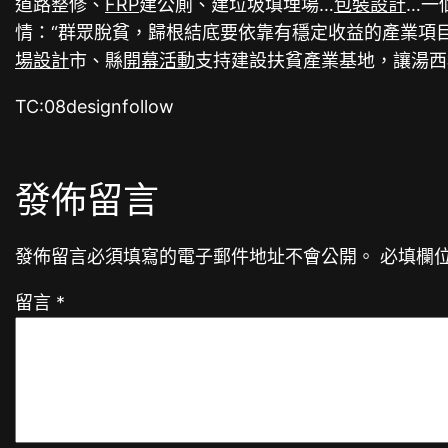
道路整修、
FRP
建公廁、建垃圾填埋場…
包裝設計
…一
情：“群眾脫貧，歸根結底要依靠有穩定收益的產業項
場設計
市、縣
開幕活動
支持建設扶貧產業基地，讓湯西
TC:08designfollow
發佈留言
發佈留言必須填寫的電子郵件地址不會公開。
必填欄
留言
*