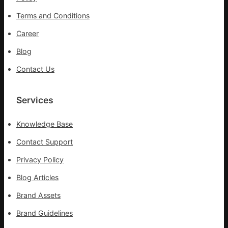
力
波
搶
Terms and Conditions
拉
險
輸
Career
救
進
災
Blog
Contact Us
Services
Knowledge Base
Contact Support
Privacy Policy
Blog Articles
Brand Assets
Brand Guidelines