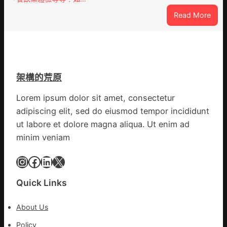
件
室
:
Read More
訪
設
噴
談
計
鼻
｜
英
港
預
歌
啟
字
隊
動
當
架構的荒原
續
戒
先、
鄉
備
關
Lorem ipsum dolor sit amet, consectetur
情
狀
口
adipiscing elit, sed do eiusmod tempor incididunt
態
前
ut labore et dolore magna aliqua. Ut enim ad
秀
移
minim veniam
傳
各
醫
地
Instagram
Facebook
LinkedIn
X
院
各
健
部
康
Quick Links
門
檢
盡
查
心
About Us
防
盡
Policy
伊