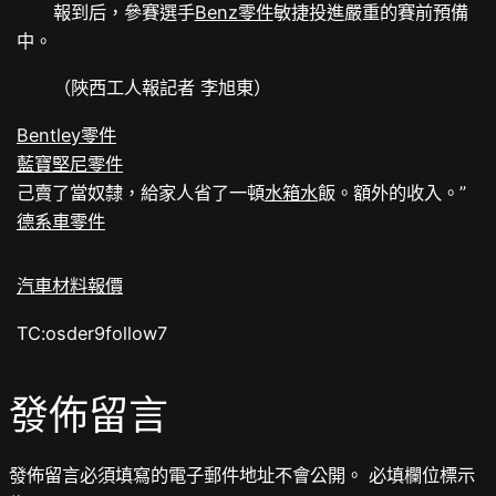
報到后，參賽選手
Benz零件
敏捷投進嚴重的賽前預備
中。
（陜西工人報記者 李旭東）
Bentley零件
藍寶堅尼零件
己賣了當奴隸，給家人省了一頓
水箱水
飯。額外的收入。”
德系車零件
汽車材料報價
TC:osder9follow7
發佈留言
發佈留言必須填寫的電子郵件地址不會公開。
必填欄位標示