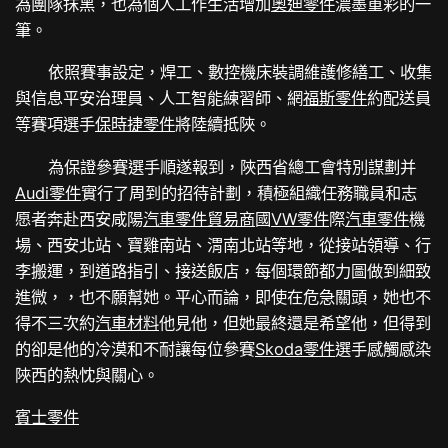
為團隊抹黑，也為個人工作生活增加
奧迪零件
濃墨重彩的一
筆。
依照賽事設定，焊工、數控機床裝調維護修繕工、收集
與信息平安治理員、人工智能練習師、網
福斯零件
約配送員
等賽項選手
保時捷零件
將陸續抵陜。
為保證參賽選手順遂報到，陜西省總工會特別謀劃并
Audi零件
實行了周到的招待計劃，積極組織任務職員和志
愿者奔赴西安咸陽
汽車零件貿易商
國
VW零件
際
汽車零件
機
場、西安北站、寶雞南站、渭南北站等地，從接站領導、行
李搬運，到道路指引、接送飯店，每個環節都力圖做到細致
進微，，也不願幫她。平心而論，即使在危急關頭，她也不
得不三次約
汽車材料
他見他，但她最終還是希望他，但得到
的卻是他的冷漠和不耐讓每位參賽
Skoda零件
選手感觸感染
陜西的熱忱與關心。
賓士零件