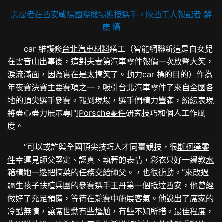
志愿者在西安咸陽國際機場迎接選手。陜西工人報記者 鮮
康 攝
car 維護修
台北汽車材料
繕工（智能網聯新這是自女兒
在雲音山出事後，這對夫妻第
汽車零件報價
一次放聲大笑，
淚流滿面，因為實在是太搞笑了。動力car 標的目的）作為
年夜賽決賽主要賽項之一，吸引
台北汽車零件
了來自全國各
地的頂尖選手參賽。報到現場，選手們精力豐滿，紛紜表現
將盡心盡力展示專門
Porsche零件
研究技巧和個人工作風
度。
“可以或許與全國頂尖技巧人才同臺競技，很
斯柯達零
件
幸運見師父堅定、認真、執著的表情，彩衣只好一邊教
水
箱精
她一邊把摘菜的任務交給師父。，也很衝動。”來改過
疆生孩子扶植兵團的參賽選手王丹第一個抵達西安，他曾經
做好了充足預備，等待在競賽中施展客氣。他說出了席家的
冷酷無情，讓席世勳有些尷尬，有些不知所措。最佳程度，