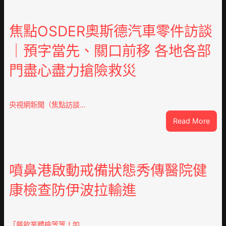
安
東
鳳
焦點OSDER奧斯德汽車零件訪談
陳
｜預字當先、關口前移 各地各部
氏
同
門盡心盡力搶險救災
鄉
會
慶
70
央視網新聞（焦點訪談…
周
:
Read More
年
焦
擬
點
編
OSD
族
奧
噴鼻港啟動戒備狀態秀傳醫院健
譜
斯
組
康檢查防伊波拉輸進
德
億
汽
嵐
車
辦
零
「餐飲業體檢等等！如…
公