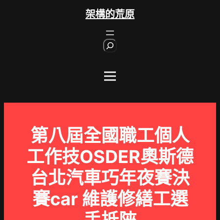
跳
架構的荒原
至
主
S
要
e
內
a
r
容
c
h
第八屆全國職工個人
工作技OSDER奧斯德
台北汽車巧年夜賽決
賽car 維護修繕工選