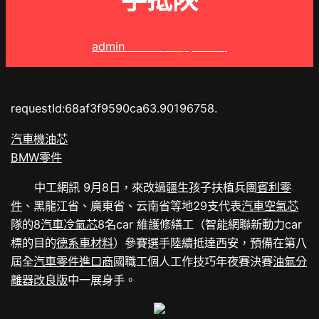
手抵陜
admin
2025 年 8 月 28 日
requestId:68af3f9590ca63.90196758.
汽車機油芯
BMW零件
中工網訊 9月8日，來改過疆生孩子扶植兵團
賓利零
件
、黑龍江省、廣東省、云南省等地29支代表
汽車空氣芯
隊的8
汽車冷氣芯
8名car 維護修繕工（智能網聯新動力car
標的目的
德系車材料
）參賽選手陸續抵達西安，預備在第八
屆全
汽車零件進口商
國職工個人工作技巧年夜賽決賽
油氣分
離器改良版
中一展身手。