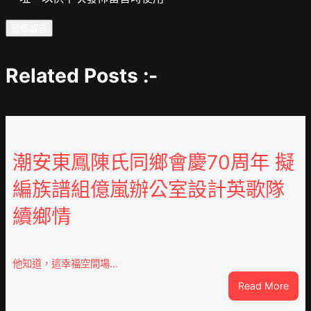
Related Posts :-
潮安東鳳陳氏同鄉會慶70周年 擬
編族譜組億嵐辦公室設計英歌隊
續鄉情
他知道，這幸福空間場…
:
Read More
潮