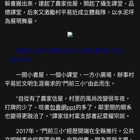
躲書搬出來，建起了農家信屋，開起了攝生課堂、品
德課堂，后來又激勵村平易近成立體裁隊，以水泥坪
為展現舞臺。
夏昭炎佳耦在譚家垅村的小書屋教導小先生。
（劉峰 攝）
一間小書屋、一個小課堂、一方小廣場，辦事村
平易近文明生涯需求的“門前三小”由此而生。
“自從有了農家信屋，村里的風尚改變很年夜，
打牌的少了、唸書
包養網ppt
的多了，鄰里間的關系
也變得更融洽了。”譚家垅村黨支部書記夏耀宗說。
2017年，“門前三小”經歷開端在全縣推行。公共
文明辦事也從群眾自覺、自我供應，變為當局主導、