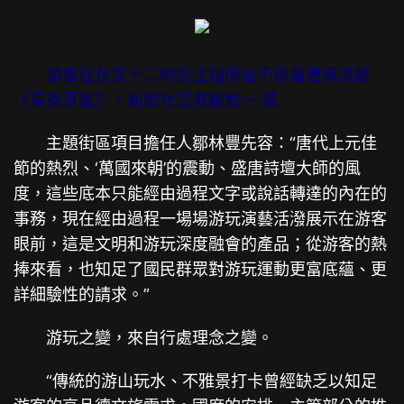
游客在長安十二時辰主題街區不雅看唐風演藝
《長安百藝》。新華社記者鄒競一 攝
主題街區項目擔任人鄒林豐先容：“唐代上元佳
節的熱烈、‘萬國來朝’的震動、盛唐詩壇大師的風
度，這些底本只能經由過程文字或說話轉達的內在的
事務，現在經由過程一場場游玩演藝活潑展示在游客
眼前，這是文明和游玩深度融會的產品；從游客的熱
捧來看，也知足了國民群眾對游玩運動更富底蘊、更
詳細驗性的請求。”
游玩之變，來自行處理念之變。
“傳統的游山玩水、不雅景打卡曾經缺乏以知足