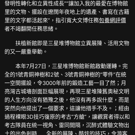
發明性轉化和立異性成長”“讓加入我的最愛在博物館
里的文物、擺設在遼闊年夜地上的遺產、書寫在古籍
里的文字都活起來”，指引寬大文博任務
包養網評價
者不竭翻開任務思緒。
扶植新館即是三星堆博物館立異展陳、活用文物
的又一嚴重舉動。
本年7月27日，三星堆博物館新館啟動運轉。完
全的1號青銅神樹和2號、3號青銅神樹的“零件”在統
一空間擺設，令3000年前的鍛造工藝一目了然；月
亮灣古城墻剖面巨幅展現，再現三星堆陳舊奧秘文明
的人生方向沒有猶豫之後，他沒有再多說什麼，而是
突然向他提出了一個要求，這讓他措手不及。；經由
過程裸眼3D技巧復原的考古“方艙”，讓觀賞者得以和
考古隊員在統一視角、雷同間隔，沉醉式體驗文物出
土的出色剎時……全新的展陳、酷炫的技巧，令游客