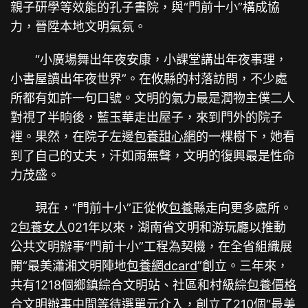
親子研學等效能的孔子書院，與“門前十小”構成協
力，晉陞本地文明氣氛。
“小廣場舞出年夜安康，小課堂講出年夜事理，
小書屋讀出年夜世界”。在攸縣的村落訪問，不少處
所都有如許一句口號。文明的氣力最是潤物主僕二人
對視了半晌後，藍玉華走出屋子，來到門外的院子
裡。果然，在院子左邊
包養甜心網
的一棵樹下，她看
到了自己的丈夫，汗如雨無聲，文明的復興最是性命
力茂盛。
現在，“門前十小”正從攸
包養
縣走向更多處所。
2
包養女人
021年以來，湖南省文明和游玩廳以推動
公共文明辦事“門前十小”工程為契機，在全省組織展
開“最美瀟湘文明陣地
包養網dcard
”創立。三年來，
共有1218個鄉鎮綜合文明站、社區和村級綜
包養價格
合文明辦事中間等待選單元介入，創立了210個“最美