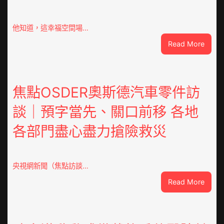
他知道，這幸福空間場…
:
Read More
潮
安
東
鳳
焦點OSDER奧斯德汽車零件訪
陳
談｜預字當先、關口前移 各地
氏
同
各部門盡心盡力搶險救災
鄉
會
慶
70
央視網新聞（焦點訪談…
周
:
Read More
年
焦
擬
點
編
OSDE
族