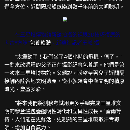
們全方位、近間隔感觸感染到數千年前的文明聰明。
在三星堆博物館新館拍攝的裸眼3D技巧復原的
考古“方艙”
包養軟體
。新華社記者王曦 攝
“太震動了！我們坐了4個小時的飛機，值了。”
一對來改過疆的父子正在攝影紀念
包養網
。他們是第
一次來三星堆博物館。父親說，盼望帶著兒子近間隔
接觸內陸各地文明遺產，從小就領會中漢文明的積厚
流光、豐盛多彩。
“將來我們將測驗考試用更多手腕完成三星堆文
明的發
台灣包養網
明性轉化和立異性成長。”雷雨等
待，人們能在更鮮活、更親熱的三星堆吸取汗青聰
明、增加自負氣力。