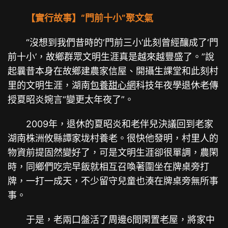
【實行故事】“門前十小”聚文氣
“沒想到我們昔時的‘門前三小’此刻曾經釀成了‘門
前十小’，故鄉群眾文明生涯真是越來越豐盛了。”說
起曩昔本身在故鄉建農家信屋、開攝生課堂和此刻村
里的文明生涯，湖南
包養甜心網
科技年夜學退休老傳
授夏昭炎婉言“變更太年夜了”。
2009年，退休的夏昭炎和老伴兒決議回到老家
湖南株洲攸縣譚家垅村養老。很快他發明，村里人的
物資前提固然變好了，可是文明生涯卻很單調，農閑
時，同鄉們吃完早飯就相互召喚著圍坐在牌桌旁打
牌，一打一成天，不少留守兒童也湊在牌桌旁無所事
事。
于是，老兩口盤活了周邊6間閑置老屋，將家中