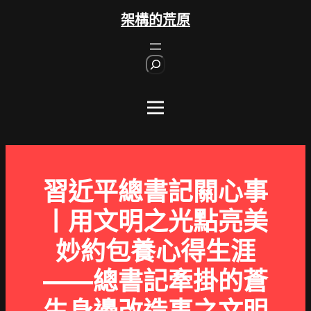
跳
架構的荒原
至
主
S
要
e
內
a
r
容
c
h
習近平總書記關心事
丨用文明之光點亮美
妙約包養心得生涯
——總書記牽掛的蒼