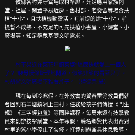
攸縣各村遵守當場取材準繩，充足應用家族祠
堂、祖屋、閑置平易近房、舊村部、老黌舍等場合扶
植“十小”，且扶植機動靈活，有前提的建“十小”，前
提暫不成熟、不充足的可先扶植小書屋、小課堂、小
廣場等，知足群眾基礎文明需求。
村平易近在菜花坪鎮菜塘“這麼快就愛上一個人
了？”裴母慢條斯理地問道，似笑非笑的看著兒子。
村胡衕文明廣場不雅看片子。（譚德樂 攝）
現在每到冷寒假，在外教書的賀春雷等教員們就
會回到石羊塘鎮洲上田村，任務給孩子們傳授《門生
規》《三字經
包養
》等國粹課程，每周末還有技擊教
員來創辦技擊講堂。本年寒假，幾名鄉賢代表出資對
村里的舊小學停止了裝修，打算創辦兼具休息教導、