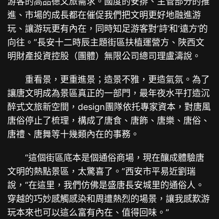
游客的高品德文旅需求。國度的安排、主管部分的推
進、市場的成長都在催促我們把文明更好地融進游
玩、讓游玩更有內在，同時知足游客對‘詩’和‘遠方’的
向往。”長安十二時辰主題街區扶植運營方、陜西文
明財產投資控股（團體）無限公司總司理盧濤說。
重看景，更重進景；造景不雅，更造氣氛。為了
讓唐文明成為景區真正的一部門，最年夜水平打造沉
醉式文旅新空間，design團隊依托專家資本，對唐風
唐俗停止了梳理，構成了唐食、唐飾、唐樂、唐俗、
唐禮、唐舞等十幾類內在的事務。
“這個街區底本是個通俗商場，現在釀成體驗唐
文明的熱點景區，太驚喜了。”西安市平易近劉瑞
說，“在這里，我們仿佛是盛唐長安城里的通俗人。
穿越的巧妙感觸感染和周遭熱烈的場景，讓我感歎游
玩本來也可以這么富有內在、值得回味。”