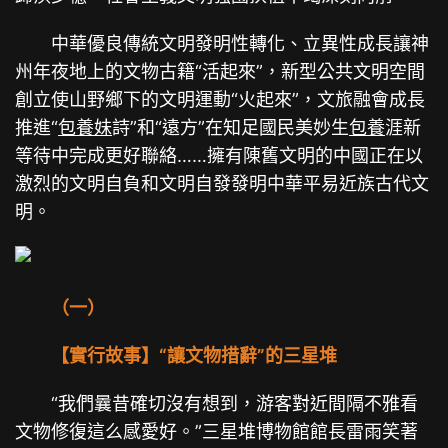
中華優良傳統文明發明性轉化、立異性成長讓神
州年夜地上的文物古籍“活起來”，新型公共文明空間
創立使山野鄉下的文明運動“火起來”，文旅融會成長
推進“
包養妹
詩”和“遠方”在知足國民美妙生
包養
涯新
等待中完成更好聯絡……擁有陳舊文明的中國正在以
激烈的文明自負和文明自發發明中華平易近族古代文
明。
（一）
【實行故事】“讓文物措辭”的三星堆
“我們曩昔確切沒有想到，游客對近間隔不雅看
文物修復這么感愛好。”三星堆博物館館長雷雨笑著