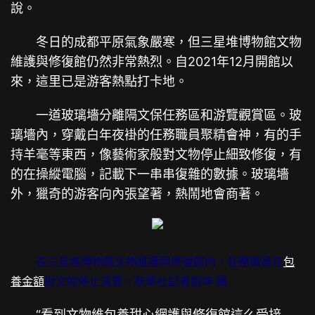
說。
冬日的成都平原氣象嚴寒，但三星堆博物館文物
維護與修復館仍然非常熱烈。自2021年12月開館以
來，這里已是游客熱點打卡地。
一道玻璃墻分離隔文保任務區和游覽觀賞區。玻
璃墻內，穿戴白年夜褂的任務職員聚精會神，有的手
持羊毫等東西，像藝術家般對文物停止細致修復，有
的在操縱電腦，記載下一串串復雜的數據。玻璃墻
外，獵奇的游客向內張望著，熱鬧地會商著。
在三星堆博物館文物維護與修復館內，任務職員在
包
養金額
對文物停止清算。新華社記者劉坤 攝
“看到文物維
包養甜心網
護與修復館這么受接