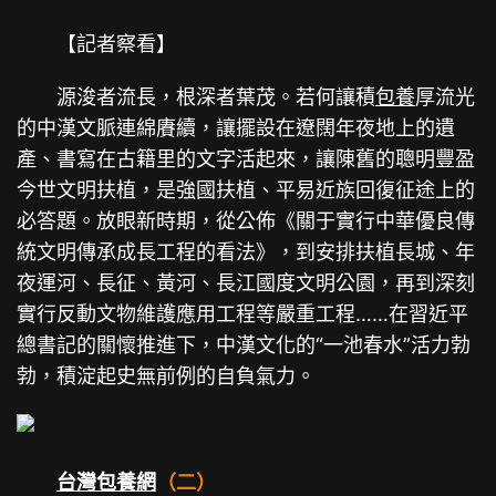
【記者察看】
源浚者流長，根深者葉茂。若何讓積
包養
厚流光
的中漢文脈連綿賡續，讓擺設在遼闊年夜地上的遺
產、書寫在古籍里的文字活起來，讓陳舊的聰明豐盈
今世文明扶植，是強國扶植、平易近族回復征途上的
必答題。放眼新時期，從公佈《關于實行中華優良傳
統文明傳承成長工程的看法》，到安排扶植長城、年
夜運河、長征、黃河、長江國度文明公園，再到深刻
實行反動文物維護應用工程等嚴重工程……在習近平
總書記的關懷推進下，中漢文化的“一池春水”活力勃
勃，積淀起史無前例的自負氣力。
台灣包養網
（二）