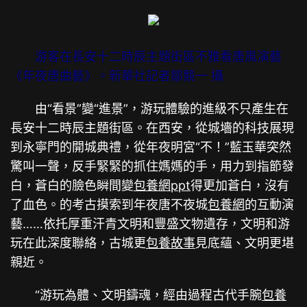
游客在長安十二時辰主題街區不雅看唐風演藝
《年夜唐曲藝》。新華社記者鄒競一 攝
由“看景”變“進景”，游玩體驗的進級不只產生在
長安十二時辰主題街區。在西安，從城墻的科技展現
到永寧門的開城典禮，從年夜明宮“不！”藍玉華突然
驚叫一聲，反手緊緊的抓住媽媽的手，用力到指節發
白，蒼白的臉色瞬間變
包養網ppt
得更加蒼白，沒有
了血色。的考古摸索到年夜唐不夜城
包養網
的互動演
藝……依托厚重汗青文明和豐盛文物遺存，文明和游
玩在此深度聯絡，古城更
包養故事
見底蘊、文明更堪
親近。
“游玩為體、文明鑄魂，經由過程古代手腕
包養