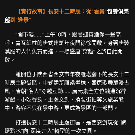
【實行故事】長安十二時辰：從“看景”
包養俱樂
部
到“進景”
“開市嘍……”上午10時，跟著迎賓酒保一聲高
呼，青瓦紅柱的唐式建筑年夜門徐徐開啟，身著唐裝
漢服的人們魚貫而進，一場盛唐“穿越”之旅自此開
啟。
離開位于陜西省西安市年夜雁塔腳下的長安十二
時辰主題街區，中式建筑雕梁畫棟、盛唐歌舞瀰漫古
風、唐朝“名人”穿越互動……唐元素全方位融進沉醉
游戲、小吃餐飲、主題文創、換裝街拍等文旅業態
中，游客不只在景中游，更成為景區的一部門。
打造長安十二時辰主題街區，是西安游玩從“蜻
蜓點水”向“深度介入”轉型的一次立異。