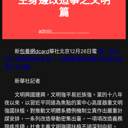
生身邊改造事之文明
篇
admin
2024 年 1 月 5 日
新
包養網dcard
華社北京12月26日電
題：用文
明之光點亮美妙生涯——總書記牽掛的蒼生身邊改造
事之文明篇
新華社記者
文明興國運興，文明強平易近族強。黨的十八年
夜以來，以習近平同道為焦點的黨中心高度器重文明
強國扶植，對推動文明體系體例機制立異作出嚴重計
謀安排，一系列改造舉動密集出臺，一項項改造義務
蹄疾步穩，社會主義文明強國扶植不竭深刻向前。