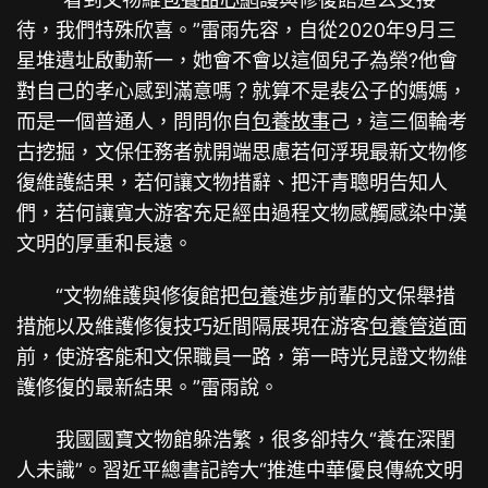
待，我們特殊欣喜。”雷雨先容，自從2020年9月三
星堆遺址啟動新一，她會不會以這個兒子為榮?他會
對自己的孝心感到滿意嗎？就算不是裴公子的媽媽，
而是一個普通人，問問你自
包養故事
己，這三個輪考
古挖掘，文保任務者就開端思慮若何浮現最新文物修
復維護結果，若何讓文物措辭、把汗青聰明告知人
們，若何讓寬大游客充足經由過程文物感觸感染中漢
文明的厚重和長遠。
“文物維護與修復館把
包養
進步前輩的文保舉措
措施以及維護修復技巧近間隔展現在游客
包養管道
面
前，使游客能和文保職員一路，第一時光見證文物維
護修復的最新結果。”雷雨說。
我國國寶文物館躲浩繁，很多卻持久“養在深閨
人未識”。習近平總書記誇大“推進中華優良傳統文明