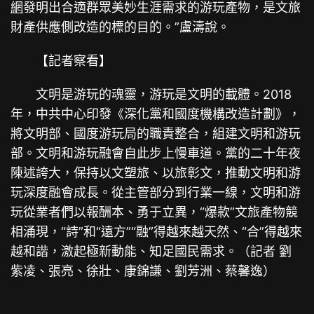
網
發明出合適群眾美妙生涯需求的游玩產物，是文旅
財產供應側改造的標的目的。”盧濤說。
【記者察看】
文明是游玩的魂靈，游玩是文明的載體。2018
年，中共中心印發《深化黨和國度機構改造計劃》，
將文明部、國度游玩局的職責整合，組建文明和游玩
部。文明和游玩融會自此步上慢車道。黨的二十年夜
陳述誇大，保持以文塑旅、以旅彰文，推動文明和游
玩深度融會成長。從主管部分到行業一線，文明和游
玩從業者們以報酬本、勇于立異，“爆款”文旅產物競
相涌現，“詩”和“遠方”“融”得越來越天然、“合”得越來
越和諧，激起極新動能、知足國民需求。（記者 劉
紫凌、張亮、徐壯、康錦謙、劉芳洲、蔡馨逸）