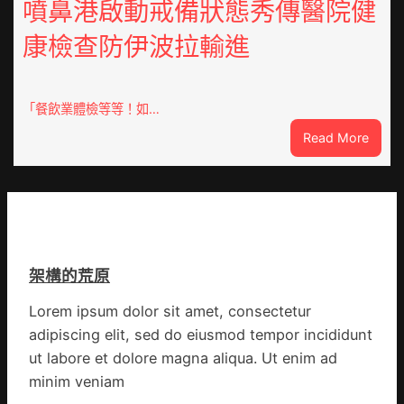
奧
噴鼻港啟動戒備狀態秀傳醫院健
譜
斯
組
康檢查防伊波拉輸進
德
億
汽
嵐
車
辦
零
「餐飲業體檢等等！如…
公
件
室
:
Read More
訪
設
噴
談
計
鼻
｜
英
港
預
歌
啟
字
隊
動
當
續
戒
先、
鄉
架構的荒原
備
關
情
狀
口
Lorem ipsum dolor sit amet, consectetur
態
前
adipiscing elit, sed do eiusmod tempor incididunt
秀
移
傳
ut labore et dolore magna aliqua. Ut enim ad
各
醫
地
minim veniam
院
各