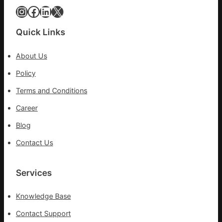
健
Instagram
Facebook
LinkedIn
X
部
康
門
檢
盡
Quick Links
查
心
防
盡
About Us
伊
力
波
Policy
搶
拉
險
Terms and Conditions
輸
救
進
災
Career
Blog
Contact Us
Services
Knowledge Base
Contact Support