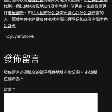
找到一個比他
侘寂風
地
loft風室內設計
位更高、家庭背景更
好
老屋翻新
、知
私人招待所設計
識更
身心診所設計
豐富的
人，簡
養生住宅
直
健康住宅
就
空間心理學
是如
商業空間室內
設計
虎
TC:jiuyi9follow8
發佈留言
發佈留言必須填寫的電子郵件地址不會公開。
必填欄
位標示為
*
留言
*