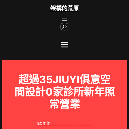
跳
架構的荒原
至
主
S
要
e
內
a
r
容
c
h
超過35JIUYI俱意空
間設計0家診所新年照
常營業
admin
2025 年 9 月 30 日