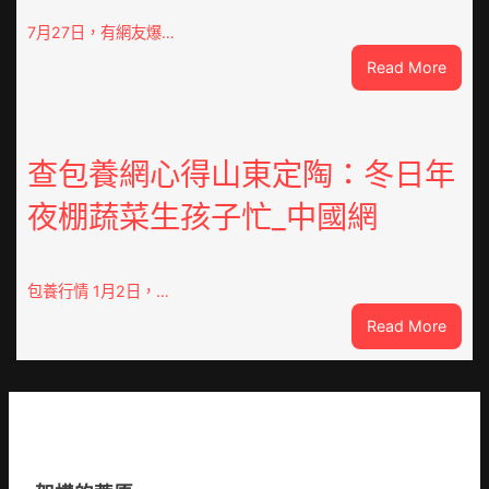
被”
恨”
7月27日，有網友爆…
喜
:
Read More
包
“老
養
頭
不
樂”
雅
排
查包養網心得山東定陶：冬日年
眾
隊
齊
夜棚蔬菜生孩子忙_中國網
上
點”
高
鴛
速？
鴦
內
包養行情 1月2日，…
譜”
蒙
:
Read More
古
查
高
包
速
養
回
網
OSDE
心
奧
得
斯