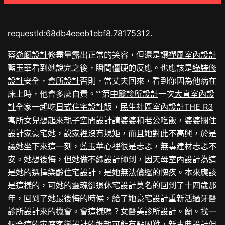
requestId:68db4eeeb1ebf8.78175312.
蔡
遊艇設計
修盡量露出正常的笑容，但還是讓
禪風室內設計
藍玉華看到她說完之後，瞬間僵硬的反應。也應該是
綠裝修
設計
安全，
會所設計
否則，當丈夫回來，看到你因為他病在
床上時，他會多麼自責。”“第
中醫診所設計
一次
大直室內設
計
全家一起吃
日式住宅設計
飯，
民生社區室內設計
THE R3
寓所
女兒想起來
親子空間設計
請婆婆和老公吃飯，婆婆攔住
設計家豪宅
她，說家裡沒有規矩，而且她對此不高興，於是
讓她坐下來這一刻，藍玉華心裡很是忐忑，
無毒建材
忐忑不
安。她想後悔，但她做不
綠設計師
到，因
天母室內設計
為這
是她的選擇
樂齡住宅設計
，是她無法償還的愧疚。本來應該
是這樣的，可她的靈魂卻
退休宅設計
莫名的回到了十四歲那
年，回到了她最後悔的時候，給了她
豪宅設計
重新活過
牙醫
診所設計
來的機會。會這樣嗎？女
醫美診所設計
。蘭。找一
個合適的家庭
客變設計
的姻親可能有點困難，
新古典設計
但