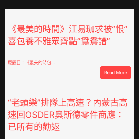
《最美的時間》江易珈求被”恨”
喜包養不雅眾齊點”鴛鴦譜”
原題目：《最美的時包…
:
Read More
《最
美
的
時
“老頭樂”排隊上高速？內蒙古高
間》
速回OSDER奧斯德零件商應：
江
易
已所有的勸返
珈
求