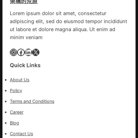
架構的荒原
山
德
東
零
Lorem ipsum dolor sit amet, consectetur
定
件
adipiscing elit, sed do eiusmod tempor incididunt
陶：
商
冬
ut labore et dolore magna aliqua. Ut enim ad
應：
日
已
minim veniam
年
所
夜
Instagram
Facebook
LinkedIn
X
有
棚
的
蔬
勸
Quick Links
菜
返
生
About Us
孩
子
Policy
忙
Terms and Conditions
_
中
Career
國
Blog
網
Contact Us