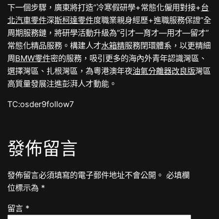
下一個步驟，廣東將打造“冷寒假研學+常態化僱用對接+
台
北汽車零件
深
斯柯達零件
度職業親身經歷+進職服務保證”全
周期服務鏈，將研學活動升級為“引才—育才—用才—留才”
常態化精品服務。構建人才
水箱精
服務閉環體系，以更精細
周
BMW零件
密的服務，吸引更多的海內外青年認識灣區、
選擇灣區、扎根灣區，為粵港澳年夜
油氣分離器改良版
灣區
高質量發展注進彭湃人才動能。
TC:osder9follow7
發佈留言
發佈留言必須填寫的電子郵件地址不會公開。
必填欄
位標示為
*
留言
*