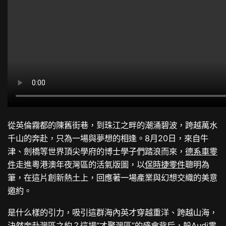
從英倫霧都的陳舊街巷，到珠江之畔的潮涌碧波，跨越萬水
千山的奔赴，只為一場與夢想的相逢。8月20日，來自牛
津、劍橋等世界頂尖學府的博士學子們踏浪而來，
德系車零
件
走進粵港澳年夜灣區的活氣版圖，以
保時捷零件
聰明為
筆，在這片創新熱土上，回應著一場產業與幻想交織的美意
邀約。
是什么樣的引力，吸引這群海內英才穿越重洋、跨越山海，
決然奔赴灣區之約？這場“才聚灣區”的盛會背后，躲
Audi零