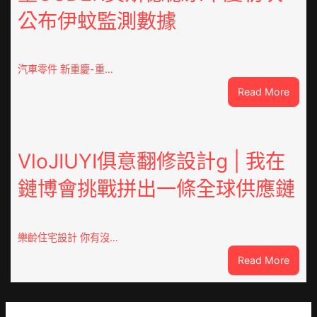
東
公布伊蚊監測數據
丨
臨
沂
市
汽車零件 新重慶-重…
國
:
Read More
民
重
病
OSDE
院
奧
高
斯
VloJIUYI俱意翻修設計g | 我在
擎
德
黨
鏈博會挑戰拼出一條全球供應鏈
德
旗
系
沖
車
鋒
慶
在
樂齡住宅設計 你有沒…
初
疫
:
Read More
次
情
VloJI
公
防
俱
布
控
意
伊
第