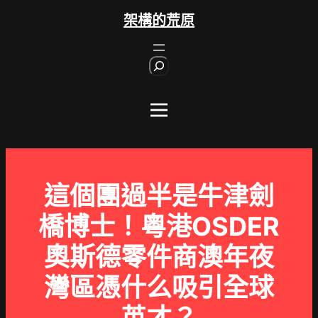
跳
架構的荒原
至
主
S
要
e
內
a
r
容
c
h
這個團過半是牛津劍
橋博士！粵港OSDER
奧斯德零件商澳年夜
灣區憑什么吸引全球