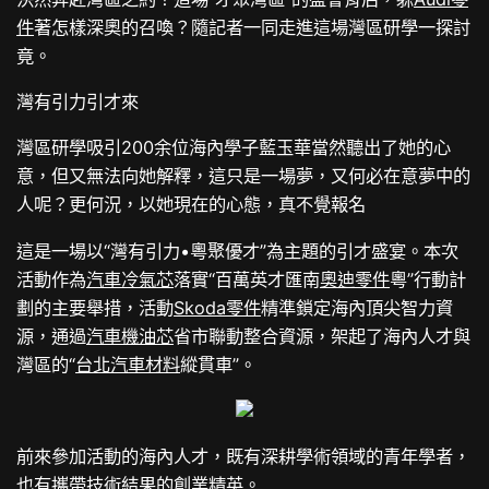
件
著怎樣深奧的召喚？隨記者一同走進這場灣區研學一探討
竟。
灣有引力引才來
灣區研學吸引200余位海內學子藍玉華當然聽出了她的心
意，但又無法向她解釋，這只是一場夢，又何必在意夢中的
人呢？更何況，以她現在的心態，真不覺報名
這是一場以“灣有引力•粵聚優才”為主題的引才盛宴。本次
活動作為
汽車冷氣芯
落實“百萬英才匯南
奧迪零件
粵”行動計
劃的主要舉措，活動
Skoda零件
精準鎖定海內頂尖智力資
源，通過
汽車機油芯
省市聯動整合資源，架起了海內人才與
灣區的“
台北汽車材料
縱貫車”。
前來參加活動的海內人才，既有深耕學術領域的青年學者，
也有攜帶技術結果的創業精英。