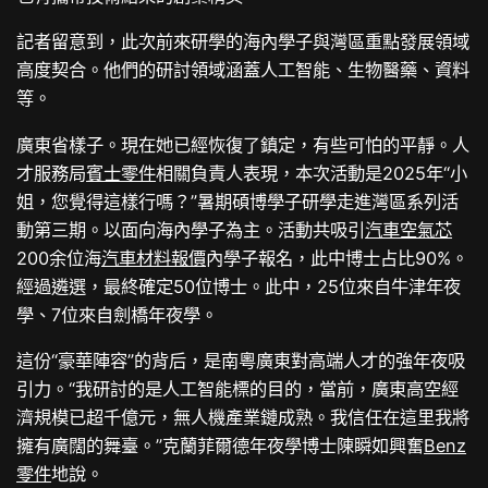
記者留意到，此次前來研學的海內學子與灣區重點發展領域
高度契合。他們的研討領域涵蓋人工智能、生物醫藥、資料
等。
廣東省樣子。現在她已經恢復了鎮定，有些可怕的平靜。人
才服務局
賓士零件
相關負責人表現，本次活動是2025年“小
姐，您覺得這樣行嗎？”暑期碩博學子研學走進灣區系列活
動第三期。以面向海內學子為主。活動共吸引
汽車空氣芯
200余位海
汽車材料報價
內學子報名，此中博士占比90%。
經過遴選，最終確定50位博士。此中，25位來自牛津年夜
學、7位來自劍橋年夜學。
這份“豪華陣容”的背后，是南粵廣東對高端人才的強年夜吸
引力。“我研討的是人工智能標的目的，當前，廣東高空經
濟規模已超千億元，無人機產業鏈成熟。我信任在這里我將
擁有廣闊的舞臺。”克蘭菲爾德年夜學博士陳瞬如興奮
Benz
零件
地說。