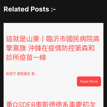
Related Posts :-
這就是山東丨臨沂市國民病院高
擎黨旗 沖鋒在疫情防控第森和
診所疫苗一線
民新竹 健檢報告 異…
:
Read More
這
就
是
山
重OSDER奧斯德德系車慶初次