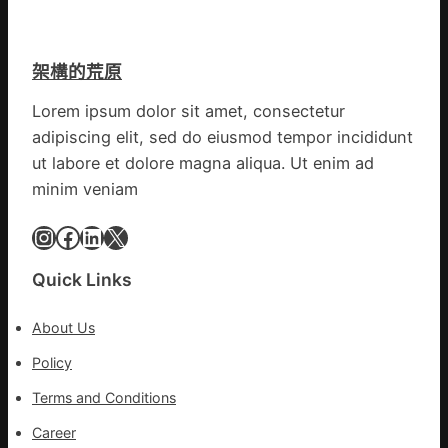
翻
蚊
森
修
監
和
設
測
診
架構的荒原
計
數
所
g
據
疫
Lorem ipsum dolor sit amet, consectetur
|
苗
adipiscing elit, sed do eiusmod tempor incididunt
我
一
在
ut labore et dolore magna aliqua. Ut enim ad
線
鏈
minim veniam
博
會
Instagram
Facebook
LinkedIn
X
挑
戰
Quick Links
拼
出
About Us
一
條
Policy
全
Terms and Conditions
球
供
Career
應