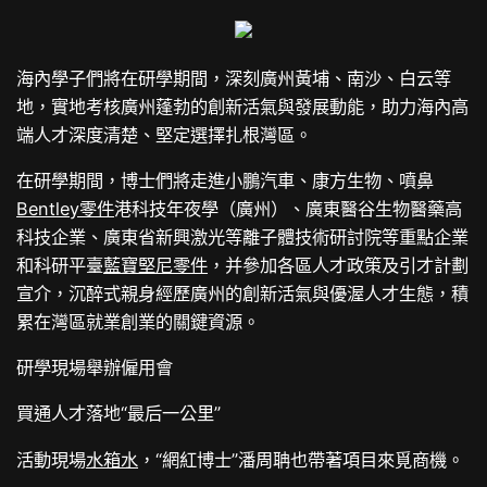
海內學子們將在研學期間，深刻廣州黃埔、南沙、白云等
地，實地考核廣州蓬勃的創新活氣與發展動能，助力海內高
端人才深度清楚、堅定選擇扎根灣區。
在研學期間，博士們將走進小鵬汽車、康方生物、噴鼻
Bentley零件
港科技年夜學（廣州）、廣東醫谷生物醫藥高
科技企業、廣東省新興激光等離子體技術研討院等重點企業
和科研平臺
藍寶堅尼零件
，并參加各區人才政策及引才計劃
宣介，沉醉式親身經歷廣州的創新活氣與優渥人才生態，積
累在灣區就業創業的關鍵資源。
研學現場舉辦僱用會
買通人才落地“最后一公里”
活動現場
水箱水
，“網紅博士”潘周聃也帶著項目來覓商機。