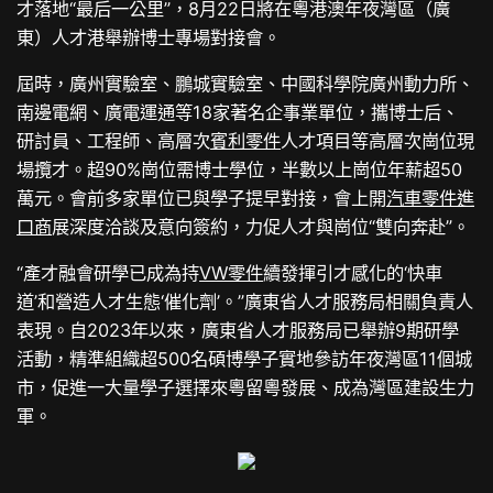
才落地“最后一公里”，8月22日將在粵港澳年夜灣區（廣
東）人才港舉辦博士專場對接會。
屆時，廣州實驗室、鵬城實驗室、中國科學院廣州動力所、
南邊電網、廣電運通等18家著名企事業單位，攜博士后、
研討員、工程師、高層次
賓利零件
人才項目等高層次崗位現
場攬才。超90%崗位需博士學位，半數以上崗位年薪超50
萬元。會前多家單位已與學子提早對接，會上開
汽車零件進
口商
展深度洽談及意向簽約，力促人才與崗位“雙向奔赴”。
“產才融會研學已成為持
VW零件
續發揮引才感化的‘快車
道’和營造人才生態‘催化劑’。”廣東省人才服務局相關負責人
表現。自2023年以來，廣東省人才服務局已舉辦9期研學
活動，精準組織超500名碩博學子實地參訪年夜灣區11個城
市，促進一大量學子選擇來粵留粵發展、成為灣區建設生力
軍。