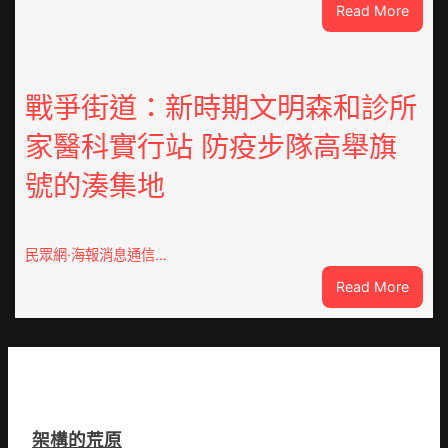
:
Read More
在
因
鏈
特
博
而
會
勝
戰爭街道：新時期文明森和診所
挑
以
戰
家醫科實行站 防疫步隊高舉旗
產
拼
興
出
號的湊集地
農
一
查
條
包
全
養
民眾網·海報消息通信…
球
價
供
:
Read More
錢
應
戰
_
鏈
爭
中
街
國
道：
網
新
時
架構的荒原
期