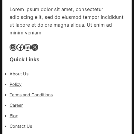
文
Lorem ipsum dolor sit amet, consectetur
明
adipiscing elit, sed do eiusmod tempor incididunt
森
和
ut labore et dolore magna aliqua. Ut enim ad
診
minim veniam
所
家
Instagram
Facebook
LinkedIn
X
醫
科
Quick Links
實
行
About Us
站
防
Policy
疫
Terms and Conditions
步
隊
Career
高
Blog
舉
旗
Contact Us
號