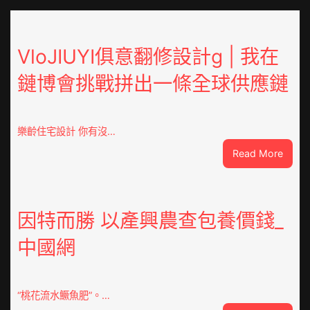
VloJIUYI俱意翻修設計g | 我在
鏈博會挑戰拼出一條全球供應鏈
樂齡住宅設計 你有沒…
:
Read More
VloJI
俱
意
翻
因特而勝 以產興農查包養價錢_
修
中國網
設
計
g
|
“桃花流水鱖魚肥”。…
我