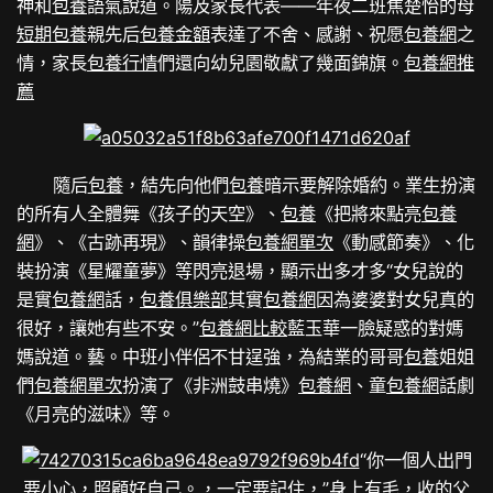
神和
包養
語氣說道。陽及家長代表——年夜二班焦楚怡的母
短期包養
親先后
包養金額
表達了不舍、感謝、祝愿
包養網
之
情，家長
包養行情
們還向幼兒園敬獻了幾面錦旗。
包養網推
薦
隨后
包養
，結先向他們
包養
暗示要解除婚約。業生扮演
的所有人全體舞《孩子的天空》、
包養
《把將來點亮
包養
網
》、《古跡再現》、韻律操
包養網單次
《動感節奏》、化
裝扮演《星耀童夢》等閃亮退場，顯示出多才多“女兒說的
是實
包養網
話，
包養俱樂部
其實
包養網
因為婆婆對女兒真的
很好，讓她有些不安。”
包養網比較
藍玉華一臉疑惑的對媽
媽說道。藝。中班小伴侶不甘逞強，為結業的哥哥
包養
姐姐
們
包養網單次
扮演了《非洲鼓串燒》
包養網
、童
包養網
話劇
《月亮的滋味》等。
“你一個人出門
要小心，照顧好自己。，一定要記住，”身上有毛，收的父