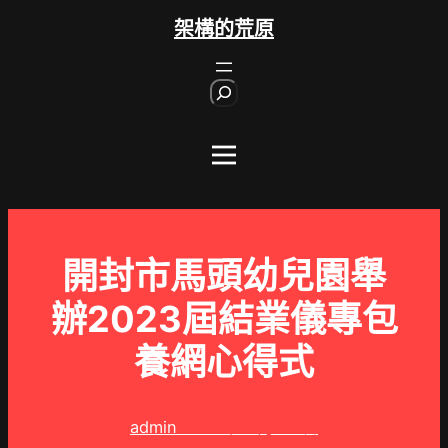
跳
架構的荒原
至
主
S
要
e
內
a
r
容
c
h
開封市馬頭幼兒園舉
辦2023屆結業儀專包
養網心得式
admin
2025 年 8 月 31 日