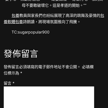
母不要敢破壞它。這是孝道的開始。”“
包養
教員與家長們也紛紜展現了高深的跳舞及豪情的
包
養軟體
包養
詩朗讀，將現場氛圍推向了飛騰。
TC:sugarpopular900
發佈留言
發佈留言必須填寫的電子郵件地址不會公開。
必填欄
位標示為
*
留言
*