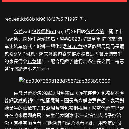
requestId:68b1d9618f27c5.71997171.
包養
&nb
包養價格ptt
sp;6月29日晚
包養合約
，開封市
馬頭幼兒園師生齊聚操場，舉辦2023屆“致童年 向將來”結
業生結業儀式。城鄉一體化示
甜心
包養
范區教體局副局長蒲
包養網VIP
國鳳、體文藝股
包養網推薦
股長馬孝寶及結業生
的家長們參
包養網
加，配合見證了他們走過生長之門，寄意
著行將踏進小先生活。
由教員們扮演的跳
短期包養
舞《護花使者》
包養網
在
包
養網
動感的韻律中拉開尾聲。園長高森靜密意寄語，表現對
結業生的依依不舍和深深
台灣包養網
祝願，盼望他們可以或
許在將來展翅高飛。先生代表劉沐“我一定會坐大轎子嫁給
你，有禮有節進門。”他深情而溫柔地看著她，用堅定的眼