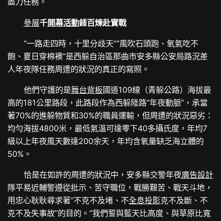
盡力任務。
參展
千
開幕活動
錘百煉赴實戰
“一路走四時，十里分歧天”“風吹石頭跑、氧氣吃不
飽、夏日穿棉襖”是西躲自治區那曲市安多縣公安局路況差
人年夜隊任務周遭的狀況的真正的寫照。
他們守護的是
舞台背板
國道109線（青躲公路）海拔最
高的181公里路段，此路段作為西躲陸路“年夜動脈”，承當
著70%的進躲物質和30%的職員運輸，但周遭的狀況惡劣：
均勻海拔4800米，最低氣溫可達零下40多攝氏度，年均7
級以上年夜風天數達200余天，年均含氧量缺乏海立體的
50%。
恰是在如許的周遭的狀況中，安多縣交警年夜
廣告設計
隊平易近輔警遵從批示、苦守職位，戰勝艱苦、戰天斗地，
用忠心耿耿尋求著“不克不及堵、不
全息投影
克不及斷、不
克不及失事故”的目的。“我們誓與藍天比高度、與草原比寬