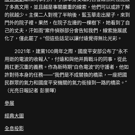
了多高文用，並且越是事關嚴重的線索，他們可以或許了解
的就越少。主僕二人對視了半晌後，藍玉華走出屋子，來到
門外的院子裡。果然，在院子左邊的一棵樹下，她看到了自
己的丈夫，汗如雨“案件偵辦部分會告知我們，線索施展感
化了，僅此罷了。”但這些話足以讓付遠覺得無比光彩。
2021年，建黨100周年之際，國度平安部公布了“永不
用逝的電波的收報人”，付遠和與他并肩戰斗的同事，從此
肩扛更沉重的義務。作為新時期“白色電波”的守護者，他如
許對待本身的任務——“我們是不成替換的橋梁，一座把國
民群眾的氣力和國度平安機關的氣力銜接到一路的橋梁。”
（光亮日報記者 彭景暉）
參展
經典大圖
全息投影