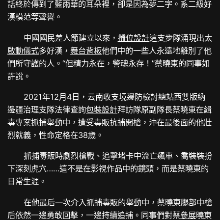
話終於傳到了藍雨華的耳朵裡，卻是因為夢二字。系二級好
漢模范等聲譽。
中國國民差人節建立以來，
攤位設計
這支步隊涌現出太
啟動儀式
多好漢，
舞台背板
他們中的一些人永遠地離別了他
們所守護的人。“但精力永在，警魂永存！”蔡曉東的同事如
許說。
2021年12月4日，云南收支境邊防檢討總站西雙版納
邊疆治理支隊法律查詢
包裝設計
拜訪隊原副隊長蔡曉東在緝
毒專案抓捕舉動中，遭受毒販抗捕開槍，沖在最後面的他壯
烈就義，性命定格在38歲。
抓捕毒販時劇烈槍戰、追擊堵卡中流亡飆車、喬裝裝扮
下深刻虎穴……這不是在影視作品中的鏡頭，而是蔡曉東的
日常生涯。
在他最后一次介入抓捕毒販的舉動中，蔡曉東腿部中槍
后依然一邊勇敢回擊，一邊持續追捕。同事們對蔡
參展
曉東