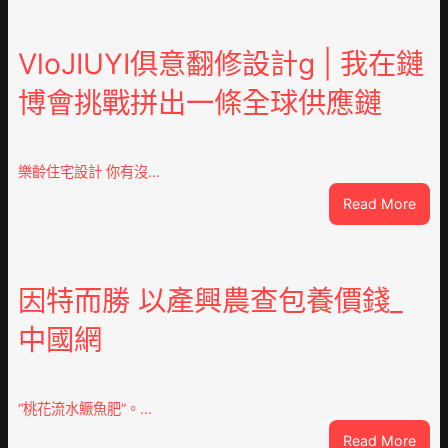
VloJIUYI俱意翻修設計g | 我在鏈
博會挑戰拼出一條全球供應鏈
樂齡住宅設計 你有沒…
:
Read More
VloJ
俱
意
翻
因特而勝 以產興農查包養價錢_
修
中國網
設
計
g
|
“桃花流水鱖魚肥”。…
我
:
Read More
在