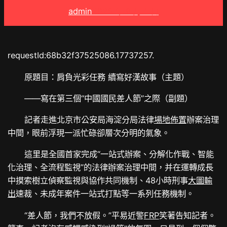
admin
2025 年 9 月 1 日
requestId:68b32f37525086.17737257.
原題目：肩負光彩任務 續寫好漢故事（主題）
——寫在第三個“中國國民差人節”之際（副題）
記者走進北京市公安局海淀分局法律
場地佈置
辦案治理
中間，眼前浮現一派忙碌卻層次分明的氣象。
這里是全國首家完成“一站式辦案、分解化作戰、智能
化治理、全流程監視”的法律辦案治理中間，并在運轉成長
中摸索樹立偵察監視與協作共同機制、48小時刑事
大圖輸
出
速裁、未成年案件一站式打點等一系列任務機制。
“差人節，我們不放假。”平易近警
FRP
笑著告知記者。