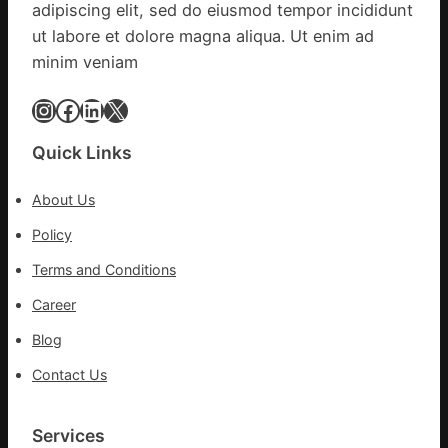
adipiscing elit, sed do eiusmod tempor incididunt
明
ut labore et dolore magna aliqua. Ut enim ad
森
minim veniam
和
診
Instagram
Facebook
LinkedIn
X
所
家
醫
Quick Links
科
實
About Us
行
Policy
站
防
Terms and Conditions
疫
步
Career
隊
Blog
高
舉
Contact Us
旗
號
Services
的