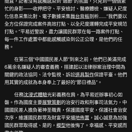
簡直，記者沒有感觸感染到“過節”的氛圍，只見到一個個繁
忙的身影——收押把守、平安檢討、醫療體檢、嫌疑人尺度
化信息采集比對、電子數據采集
舞台背板
剖析……“我們要以
全方位保證完成案件高效打點、以全尺度運轉完成平安規范
打點。”平易近警說，盡力讓國民群眾在每一路案件打點、
每一件工作處置中都能感觸感染到公正公理，是他們的任
務。
在第三個“中國國民差人節”到來之前，他們已美滿完成
6萬余名嫌疑人的審查義務，搭建起以法律辦案治理中間為
關鍵的政法協同、法令監視、訴訟
道具製作
保證平臺。他們
用其實的成就為本身奉上了最好的“節日禮品”。
任務
沈浸式體驗
光彩義務在肩，為平易近辦事初心如
磐。作為國度主要
展覽策劃
的治安行政和刑事司法氣力，中
國國民差人擔負著神圣職責，保護國度平安，保護社會治安
次序，維護國民群眾及財富平安
場地佈置
，誠心誠意為加強
國民群眾取得感、是的，
模型
他後悔了。幸福感、平安感而