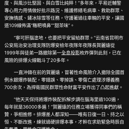
度、與風沙比堅固、與白雪比純粹！”多年來，平易近輔警
專心用力用情做好批示路況、維護修繕毛病車、救助群眾、
安撫情感、鏟冰除雪等任務，守護著過往車輛的平安，讓國
道109線佈滿“糌粑噴鼻”“甜茶味”。
“寧可肝腦塗地，也要把平安留給群眾。”云南省昆明市
公安局治安治理支隊防爆安檢年夜隊年夜隊長賀麗遠從
1999年與徒弟一路撤除第一
全息投影
枚炸彈到此刻，已在
風險的排爆火線戰斗了20多年。
一直沖鋒在前的賀麗遠，冒著性命風險介入撤除全國首
例水銀爆炸裝配，零錯誤、零掉誤、零傷亡處理涉爆義務
700余次，為捍衛國民群眾性命財富平安作出了凸起進獻。
“他天天保持將爆炸裝配拆解步調在腦海里過100遍，
每年就是36000多遍！”賀麗遠的任務立場獲得同事們的稱
贊，爭相進修。排爆差人都深知——唯有日復一日、持之以
恒、不斷改進，練就過硬排爆本事，才幹在求助緊急時辰自