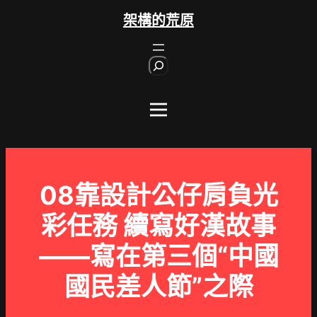
跳
架構的荒原
至
主
S
要
e
內
a
r
容
c
h
08靠設計公仔肩負光
彩任務 續寫好漢故事
——寫在第三個“中國
國民差人節”之際