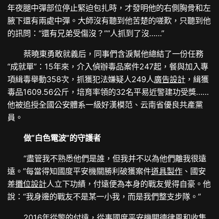
年夜腿中彈部位停止緊迫包扎時，才發明他的右側胸骨和左
腋下還有兩處中彈。大師沒有聽到他苦楚的嗟歎，只聽到他
的訊問：“還有兄弟受傷沒？”“人抓到了沒……”
蔡曉東勇敢就義后，同事們含淚幫他總結了一份任務
“成就單”：15年來，介入偵辦毒品案件247起，餐與加入專
項緝毒舉動358次，抓獲犯法嫌疑人249人
廣告設計
，緝獲
毒品1609.56公斤，培育率領的32名平易近警建功受獎……
他被追授全國公安體系一級好漢模范、云南省優良共產黨
員。
做“白色電波”的守護者
“盡管我不熟悉他們是誰，但我并不以為他們離我很遠
遠。”每當得知國度平安機關勝利破獲案件
道具製作
、國安
差
攤位設計
人立下功績，付遠便為本身的戰友覺得自豪。他
說：“我身邊的戰友不是某一小我，而是我們整支步隊。”
2016年從警的付遠，從事國度平安機關德律風和收集