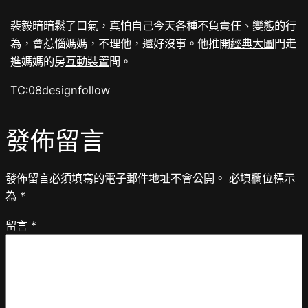
裴毅暗暗鬆了口氣，真怕自己今天各種不負責任、變態的行
為，會惹惱媽媽，不理他，還好沒事。他推開
經典大圖
門走
進媽媽的房
互動裝置
間。
TC:08designfollow
發佈留言
發佈留言必須填寫的電子郵件地址不會公開。
必填欄位標示
為
*
留言
*