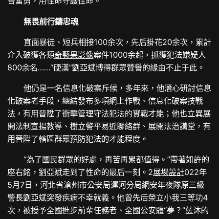
告奮勇，用性命守護性命。
無畏前行鑄忠魂
直面暴徒、短兵相接100余次，先后掛花20余次，累計
介入破獲各類
奇藝果影像
案件1000余起，抓獲犯法嫌疑人
800余名……“硬漢”劉亞斌博得群眾贊譽的緣由不止于此。
他仍是一名信息化破案斥候，多年來，他潛心研討信息
化破案老手段，總結發布多項網上作戰、信息化破案技戰
法，有用晉陞了衝擊管理守法犯法的實戰才能；他也立異展
開法制宣揚教導、樹立警平易近聯絡群、展開法治講堂，有
用晉陞了轄區群眾預防犯法的才能程度。
“為了國民群眾的好處，再苦再累都值得。”帶著如許的
座右銘，劉亞斌走到了性命的最后一刻。2
展場設計
022年
5月7日，河北省滄州市公安局運河分局網安年夜隊原三級
警長劉亞斌突發疾病不幸就義。他曾先后榮立小我三等功4
次，被授予全國進步前輩任務者、全國公安體“夢？”藍沐的