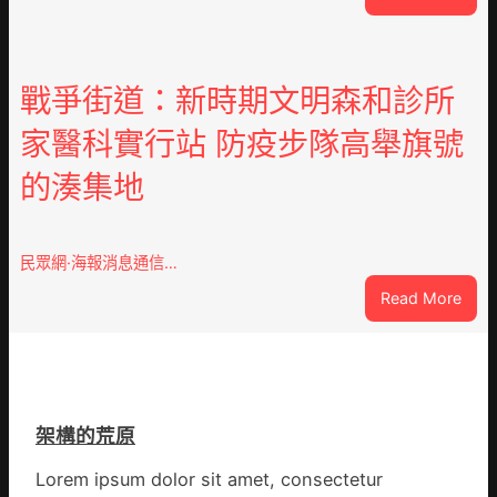
因
鏈
特
博
而
會
勝
戰爭街道：新時期文明森和診所
挑
以
戰
家醫科實行站 防疫步隊高舉旗號
產
拼
興
出
的湊集地
農
一
查
條
包
全
養
民眾網·海報消息通信…
球
價
供
:
Read More
錢
應
戰
_
鏈
爭
中
街
國
道：
網
新
架構的荒原
時
期
Lorem ipsum dolor sit amet, consectetur
文