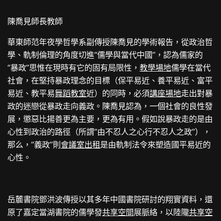
陳喬見師長教師
華東師范年夜學哲學系副傳授陳喬見的學術報告，從政治哲
學、軌制倫理的角度切進“儒學與當代中國”，認為儒家的
“暴政”思惟在現時有它的固有局限性，
教學場地
儒學在當代
社會，在堅持暴政理念的目標（保平易近、養平易近、富平
易近、教平易
舞蹈教室
近）的同時，必須
講座場地
走出對暴
政的迷戀從暴政走向義政。陳喬見認為，一個社會的良性發
展，懲惡比揚善更為主要，更為有用。假如說暴政走的是由
心性到政治的路徑（所謂”由不忍人之心行不忍人之政”），
那么，”義政”則
會議室出租
是由軌制法令來塑造國平易近的
心性。
岳麓書院鄧洪波傳授以其多年中國書院研討的翔實資料，還
原了嘉定當湖書院的儒學發
共享空間
展脈絡，以陸隴
共享空