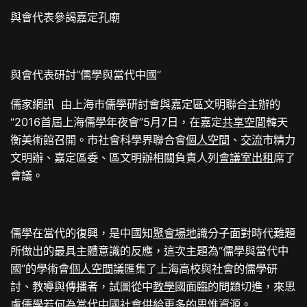
與會代表參謁嘉定孔廟
與會代表研討“儒學與當代中國”
儒家網訊 由上海市儒學研討會與嘉定區文明聯合主辦的
“2016首屆上海儒學年夜會”5月7日，在嘉定
共享空間
韓天
衡美術館召開。市社會科學界聯合會
個人空間
、
交流
市精力
文明辦、嘉定區委、區文明辦相關負責人列
會議室出租
席了
會議。
儒學在當代的復興，是中國知
聚會場地
識分子面對時代難題
所做出的最具主體意識的反應，這次主題為“儒學與當代中
國”的學術會
個人空間
議匯集了上海高校與社會的儒學研
討、教導與傳播者，試圖從中
教學
國面臨的問題切進，來思
慮儒學若何為當代中國社會供給更多的思惟資源。