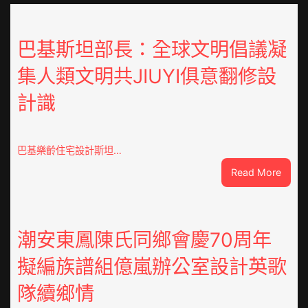
巴基斯坦部長：全球文明倡議凝
集人類文明共JIUYI俱意翻修設
計識
巴基樂齡住宅設計斯坦…
:
Read More
巴
基
斯
坦
潮安東鳳陳氏同鄉會慶70周年
部
擬編族譜組億嵐辦公室設計英歌
長：
全
隊續鄉情
球
文