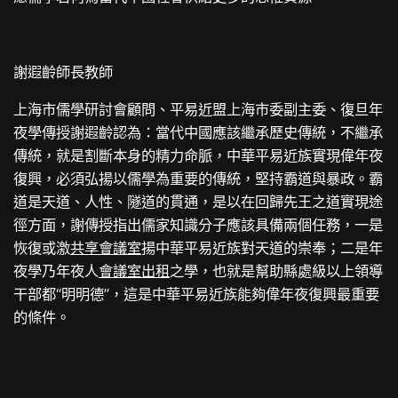
謝遐齡師長教師
上海市儒學研討會顧問、平易近盟上海市委副主委、復旦年
夜學傳授謝遐齡認為：當代中國應該繼承歷史傳統，不繼承
傳統，就是割斷本身的精力命脈，中華平易近族實現偉年夜
復興，必須弘揚以儒學為重要的傳統，堅持霸道與暴政。霸
道是天道、人性、隧道的貫通，是以在回歸先王之道實現途
徑方面，謝傳授指出儒家知識分子應該具備兩個任務，一是
恢復或激
共享會議室
揚中華平易近族對天道的崇奉；二是年
夜學乃年夜人
會議室出租
之學，也就是幫助縣處級以上領導
干部都“明明德”，這是中華平易近族能夠偉年夜復興最重要
的條件。