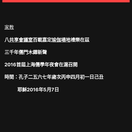
家教
八
共享會議室
百載嘉定
瑜伽場地
禮樂在茲
三千年儒門木鐸新聲
2016首屆上海儒學年夜會在滬召開
時間：孔子二五六七年歲次丙申四月初一日己丑
耶穌2016年5月7日