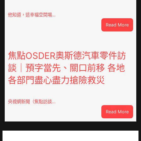
明
倡
他知道，這幸福空間場…
議
:
Read More
凝
潮
集
安
人
東
類
鳳
焦點OSDER奧斯德汽車零件訪
文
陳
明
談｜預字當先、關口前移 各地
氏
共
同
JIUYI
各部門盡心盡力搶險救災
鄉
俱
會
意
慶
翻
70
央視網新聞（焦點訪談…
修
周
設
:
Read More
年
計
焦
擬
識
點
編
OSDE
族
奧