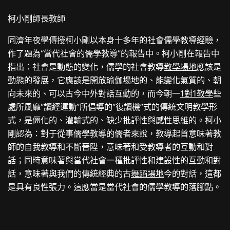
柯小剛師長教師
同濟年夜學傳授柯小剛以本身十多年的社會儒學教導經驗，
作了題為“當代社會的儒學教導”的報告中。柯小剛在報告中
指出：社會是動態的變化，儒學的社會教導
教學場地
應該是
動態的發展，它應該是開放
瑜伽場地
的、能變化氣質的、朝
向未來的、可以古今中外對話互動的，而今朝一
1對1教學
些
處所風靡“讀經運動”所倡導的“復讀機”式的傳統文明教學形
式，是僵化的、灌輸式的、缺少批評性與感性思維的。柯小
剛認為：對于從事儒學教導的儒者來說，教導起首意味著教
師的自我教導和不斷晉陞，意味著和受教導者的互動和對
話；同時意味著與當代社會一種批評性和建設性的互動和對
話，意味著與我們的傳統經典的古
舞蹈場地
今的對話，這都
是具有良性張力。這應當是當代社會的儒學教導的落腳點。