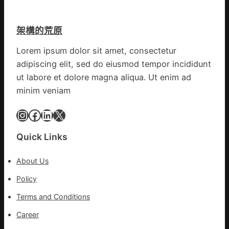
譜
斯
組
德
億
架構的荒原
汽
嵐
車
辦
Lorem ipsum dolor sit amet, consectetur
零
公
adipiscing elit, sed do eiusmod tempor incididunt
件
室
訪
ut labore et dolore magna aliqua. Ut enim ad
設
談
minim veniam
計
｜
英
預
Instagram
Facebook
LinkedIn
X
歌
字
隊
當
Quick Links
續
先、
鄉
關
情
About Us
口
前
Policy
移
Terms and Conditions
各
地
Career
各