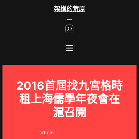
跳
架構的荒原
至
主
S
要
e
內
a
r
容
c
h
2016首屆找九宮格時
租上海儒學年夜會在
滬召開
admin
2024 年 11 月 14 日