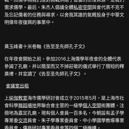
需求儒學。最后，朱杰人倡議全體
私密空間
與會代表不克不
及忘記儒者的任務與尋求，以舍我其誰的氣概投身于中華文
明偉年夜復興的事業中。
黃玉峰書十米卷軸《告至圣先師孔子文》
在年夜會開始之前，參加2016上海儒學年夜會的全體代表
參謁了孔廟，并以簡潔而又不掉莊敬的儀式舉行了簡短的釋
奠禮，并宣讀了《告至圣先師孔子文》。
會議室出租
上
瑜伽教室
海市儒學研討會成立于2015年5月，是上海市社
會科學
舞蹈場地
界聯合會主管的一級學
個人空間
術團體，注
冊地為嘉定孔廟，現有個人會員一百多名，今朝設有孟子學
專業委
交流
員會、朱子學專業委員會、中小學國學教導專業
委員會、儒商研討專業委員會等四個二級機構。