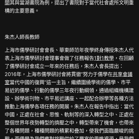
間
其與當湖書院為例，提出了書院對于當代社會處所文明重
構的主要意義。
朱杰人師長教師
上海市儒學研討會會長、華東師范年夜學終身傳授朱杰人代
表上海市儒學研討會理事會做了任務報告
1對1教學
，在回顧
了儒學研討會成立一年來的任務后，朱杰人會長提出：
2016年，上海市儒學研討會將貫徹”努力于儒學在
共享會議
室
當代中國的復興”這一主旨，繼續圍繞學術的儒學、市平
易近的儒學、行動的儒學三年夜行動綱領，通過組織機構建
設、辦學術刊物、市平易近講座、一起配合辦學等各種方法
推動上海儒學各項任務的開展。朱杰人在報告中指出：當代
中國，正處在社會、思惟、軌制等的深入轉型之中、正處在
整個世界年夜勢轉型的擠壓之中，轉型帶來了機會，也帶來
了各種問題，種種問題的積累和疊加，使我們面臨嚴峻的挑
戰。而儒學為我們應對挑戰供給了豐富的思惟資源，是我們