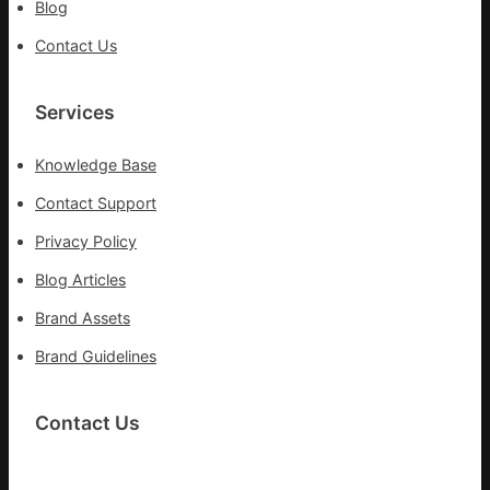
Blog
部
門
Contact Us
盡
心
盡
Services
力
搶
Knowledge Base
險
救
Contact Support
災
Privacy Policy
Blog Articles
Brand Assets
Brand Guidelines
Contact Us